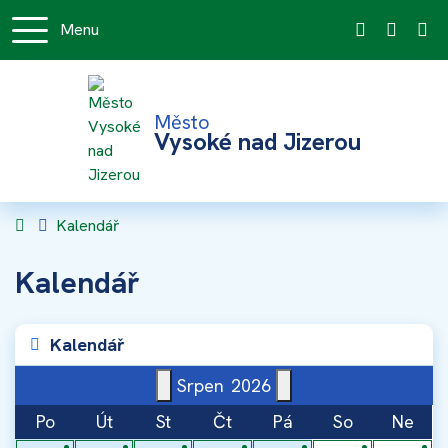
Rovnou na obsah
Menu
+420 481 5
mestsky
Město
Vysoké nad Jizerou
Úvodní stránka
Kalendář
Kalendář
Kalendář
Srpen
2026
Po
Út
St
Čt
Pá
So
Ne