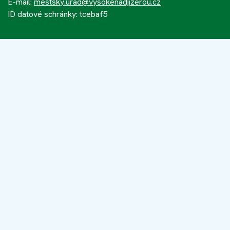
E-mail:
mestsky.urad@vysokenadjizerou.cz
ID datové schránky: tcebaf5