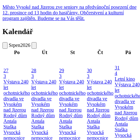
Město Vysoké nad Jizerou zve seniory na předvánoční posezení dne
12. prosince od 13 hodin do hasičárny. Občerstvení a kulturní
program zajištěn. Budeme se na Vás těšit.
Kalendář
Srpen
2026
Po
Út
St
Čt
Pá
31
27
28
29
30
4
3
3
3
3
Letní kino
Výstava 240
Výstava 240
Výstava 240
Výstava 240
Výstava 240
let
let
let
let
let
ochotnického
ochotnického
ochotnického
ochotnického
ochotnickéh
divadla ve
divadla ve
divadla ve
divadla ve
divadla ve
Vysokém
Vysokém
Vysokém
Vysokém
Vysokém
nad Jizerou
nad Jizerou
nad Jizerou
nad Jizerou
nad Jizerou
Rodný dům
Rodný dům
Rodný dům
Rodný dům
Rodný dům
Antala
Antala
Antala
Antala
Antala
Staška
Staška
Staška
Staška
Staška
Vysocká
Vysocká
Vysocká
Vysocká
Vysocká
nemocnice
nemocnice
nemocnice
nemocnice