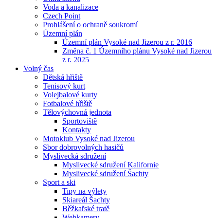
Voda a kanalizace
Czech Point
Prohlášení o ochraně soukromí
Územní plán
Územní plán Vysoké nad Jizerou z r. 2016
Změna č. 1 Územního plánu Vysoké nad Jizerou
z r. 2025
Volný čas
Dětská hřiště
Tenisový kurt
Volejbalové kurty
Fotbalové hřiště
Tělovýchovná jednota
Sportoviště
Kontakty
Motoklub Vysoké nad Jizerou
Sbor dobrovolných hasičů
Myslivecká sdružení
Myslivecké sdružení Kalifornie
Myslivecké sdružení Šachty
Sport a ski
Tipy na výlety
Skiareál Šachty
Běžkařské tratě
Webkamery