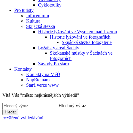
Cyklotoulky
Pro turisty
Infocentrum
Kultura
Skijácká stezka
Historie lyžování ve Vysokém nad Jizerou
Historie lyžování ve fotografiích
Skijácká stezka fotogalerie
Lyžařský areál Šachty
Skokanské můstky v Šachtách ve
fotografiích
Závody Po staru
Kontakty
Kontakty na MěÚ
Napište nám
Stará verze www
Vítá Vás "město nejkrásnějších výhledů"
Hledaný výraz
Hledat
rozšířené vyhledávání