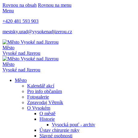
Rovnou na obsah
Rovnou na menu
Menu
+420 481 593 903
mestsky.urad@vysokenadjizerou.cz
Město
Vysoké nad Jizerou
Město
Vysoké nad Jizerou
Město
Kalendář akcí
Pro info občanům
Fotogalerie
Zpravodaj Větrník
O Vysokém
O městě
Historie
Vysocká pouť - archiv
Ústav chirurgie ruky
Slavné osobnosti