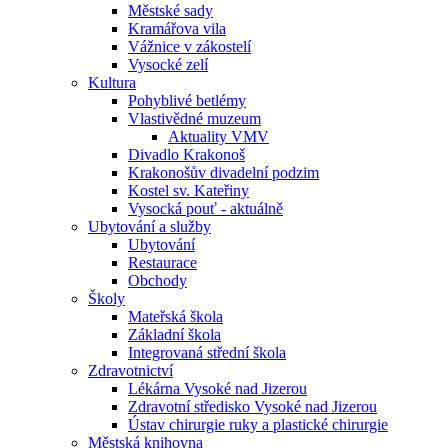
Městské sady
Kramářova vila
Vážnice v zákostelí
Vysocké zelí
Kultura
Pohyblivé betlémy
Vlastivědné muzeum
Aktuality VMV
Divadlo Krakonoš
Krakonošův divadelní podzim
Kostel sv. Kateřiny
Vysocká pouť - aktuálně
Ubytování a služby
Ubytování
Restaurace
Obchody
Školy
Mateřská škola
Základní škola
Integrovaná střední škola
Zdravotnictví
Lékárna Vysoké nad Jizerou
Zdravotní středisko Vysoké nad Jizerou
Ústav chirurgie ruky a plastické chirurgie
Městská knihovna