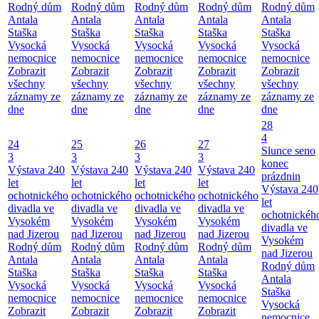
Rodný dům
Rodný dům
Rodný dům
Rodný dům
Rodný dům
Antala
Antala
Antala
Antala
Antala
Staška
Staška
Staška
Staška
Staška
Vysocká
Vysocká
Vysocká
Vysocká
Vysocká
nemocnice
nemocnice
nemocnice
nemocnice
nemocnice
Zobrazit
Zobrazit
Zobrazit
Zobrazit
Zobrazit
všechny
všechny
všechny
všechny
všechny
záznamy ze
záznamy ze
záznamy ze
záznamy ze
záznamy ze
dne
dne
dne
dne
dne
28
4
24
25
26
27
Slunce seno
3
3
3
3
konec
Výstava 240
Výstava 240
Výstava 240
Výstava 240
prázdnin
let
let
let
let
Výstava 240
ochotnického
ochotnického
ochotnického
ochotnického
let
divadla ve
divadla ve
divadla ve
divadla ve
ochotnickéh
Vysokém
Vysokém
Vysokém
Vysokém
divadla ve
nad Jizerou
nad Jizerou
nad Jizerou
nad Jizerou
Vysokém
Rodný dům
Rodný dům
Rodný dům
Rodný dům
nad Jizerou
Antala
Antala
Antala
Antala
Rodný dům
Staška
Staška
Staška
Staška
Antala
Vysocká
Vysocká
Vysocká
Vysocká
Staška
nemocnice
nemocnice
nemocnice
nemocnice
Vysocká
Zobrazit
Zobrazit
Zobrazit
Zobrazit
nemocnice