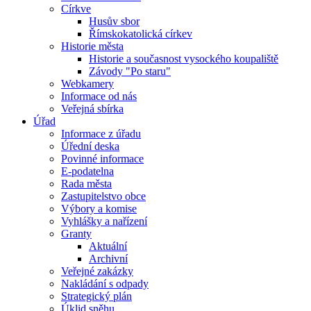
Církve
Husův sbor
Římskokatolická církev
Historie města
Historie a současnost vysockého koupaliště
Závody "Po staru"
Webkamery
Informace od nás
Veřejná sbírka
Úřad
Informace z úřadu
Úřední deska
Povinné informace
E-podatelna
Rada města
Zastupitelstvo obce
Výbory a komise
Vyhlášky a nařízení
Granty
Aktuální
Archivní
Veřejné zakázky
Nakládání s odpady
Strategický plán
Úklid sněhu