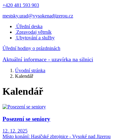
+420 481 593 903
mestsky.urad@vysokenadjizerou.cz
Úřední deska
Zpravodaj větrník
Ubytování a služby
Úřední hodiny o prázdninách
Aktuální informace
- uzavírka na silnici
Úvodní stránka
Kalendář
Kalendář
Posezení se seniory
12. 12. 2025
Místo konání:
Hasičské zbrojnice - Vysoké nad Jizerou