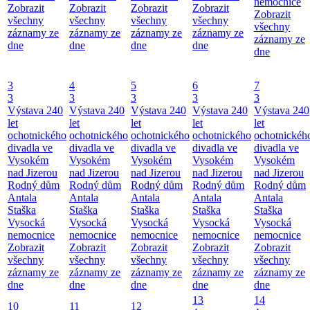
nemocnice
Zobrazit
Zobrazit
Zobrazit
Zobrazit
Zobrazit
všechny
všechny
všechny
všechny
všechny
záznamy ze
záznamy ze
záznamy ze
záznamy ze
záznamy ze
dne
dne
dne
dne
dne
3
4
5
6
7
3
3
3
3
3
Výstava 240
Výstava 240
Výstava 240
Výstava 240
Výstava 240
let
let
let
let
let
ochotnického
ochotnického
ochotnického
ochotnického
ochotnickéh
divadla ve
divadla ve
divadla ve
divadla ve
divadla ve
Vysokém
Vysokém
Vysokém
Vysokém
Vysokém
nad Jizerou
nad Jizerou
nad Jizerou
nad Jizerou
nad Jizerou
Rodný dům
Rodný dům
Rodný dům
Rodný dům
Rodný dům
Antala
Antala
Antala
Antala
Antala
Staška
Staška
Staška
Staška
Staška
Vysocká
Vysocká
Vysocká
Vysocká
Vysocká
nemocnice
nemocnice
nemocnice
nemocnice
nemocnice
Zobrazit
Zobrazit
Zobrazit
Zobrazit
Zobrazit
všechny
všechny
všechny
všechny
všechny
záznamy ze
záznamy ze
záznamy ze
záznamy ze
záznamy ze
dne
dne
dne
dne
dne
13
14
10
11
12