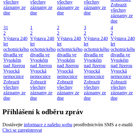
všechny
všechny
všechny
všechny
Zobrazit
záznamy ze
záznamy ze
záznamy ze
záznamy ze
všechny
dne
dne
dne
dne
záznamy ze
dne
31
1
2
3
4
2
2
2
2
2
Výstava 240
Výstava 240
Výstava 240
Výstava 240
Výstava 240
let
let
let
let
let
ochotnického
ochotnického
ochotnického
ochotnického
ochotnickéh
divadla ve
divadla ve
divadla ve
divadla ve
divadla ve
Vysokém
Vysokém
Vysokém
Vysokém
Vysokém
nad Jizerou
nad Jizerou
nad Jizerou
nad Jizerou
nad Jizerou
Vysocká
Vysocká
Vysocká
Vysocká
Vysocká
nemocnice
nemocnice
nemocnice
nemocnice
nemocnice
Zobrazit
Zobrazit
Zobrazit
Zobrazit
Zobrazit
všechny
všechny
všechny
všechny
všechny
záznamy ze
záznamy ze
záznamy ze
záznamy ze
záznamy ze
dne
dne
dne
dne
dne
Přihlášení k odběru zpráv
Dostávejte
informace z našeho webu
prostřednictvím SMS a e-mailů
Chci se zaregistrovat