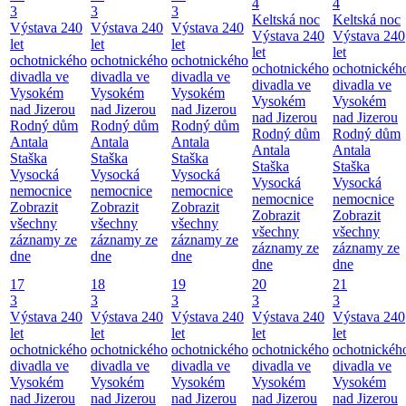
4
4
3
3
3
Keltská noc
Keltská noc
Výstava 240
Výstava 240
Výstava 240
Výstava 240
Výstava 240
let
let
let
let
let
ochotnického
ochotnického
ochotnického
ochotnického
ochotnickéh
divadla ve
divadla ve
divadla ve
divadla ve
divadla ve
Vysokém
Vysokém
Vysokém
Vysokém
Vysokém
nad Jizerou
nad Jizerou
nad Jizerou
nad Jizerou
nad Jizerou
Rodný dům
Rodný dům
Rodný dům
Rodný dům
Rodný dům
Antala
Antala
Antala
Antala
Antala
Staška
Staška
Staška
Staška
Staška
Vysocká
Vysocká
Vysocká
Vysocká
Vysocká
nemocnice
nemocnice
nemocnice
nemocnice
nemocnice
Zobrazit
Zobrazit
Zobrazit
Zobrazit
Zobrazit
všechny
všechny
všechny
všechny
všechny
záznamy ze
záznamy ze
záznamy ze
záznamy ze
záznamy ze
dne
dne
dne
dne
dne
17
18
19
20
21
3
3
3
3
3
Výstava 240
Výstava 240
Výstava 240
Výstava 240
Výstava 240
let
let
let
let
let
ochotnického
ochotnického
ochotnického
ochotnického
ochotnickéh
divadla ve
divadla ve
divadla ve
divadla ve
divadla ve
Vysokém
Vysokém
Vysokém
Vysokém
Vysokém
nad Jizerou
nad Jizerou
nad Jizerou
nad Jizerou
nad Jizerou