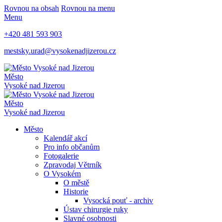
Rovnou na obsah
Rovnou na menu
Menu
+420 481 593 903
mestsky.urad@vysokenadjizerou.cz
Město
Vysoké nad Jizerou
Město
Vysoké nad Jizerou
Město
Kalendář akcí
Pro info občanům
Fotogalerie
Zpravodaj Větrník
O Vysokém
O městě
Historie
Vysocká pouť - archiv
Ústav chirurgie ruky
Slavné osobnosti