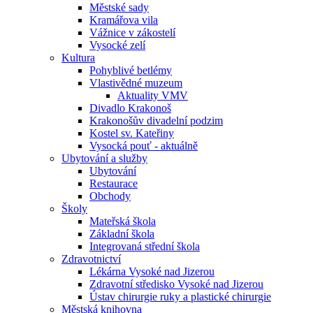
Městské sady
Kramářova vila
Vážnice v zákostelí
Vysocké zelí
Kultura
Pohyblivé betlémy
Vlastivědné muzeum
Aktuality VMV
Divadlo Krakonoš
Krakonošův divadelní podzim
Kostel sv. Kateřiny
Vysocká pouť - aktuálně
Ubytování a služby
Ubytování
Restaurace
Obchody
Školy
Mateřská škola
Základní škola
Integrovaná střední škola
Zdravotnictví
Lékárna Vysoké nad Jizerou
Zdravotní středisko Vysoké nad Jizerou
Ústav chirurgie ruky a plastické chirurgie
Městská knihovna