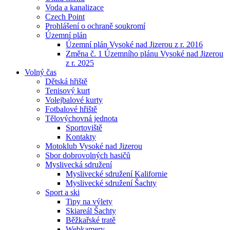
Voda a kanalizace
Czech Point
Prohlášení o ochraně soukromí
Územní plán
Územní plán Vysoké nad Jizerou z r. 2016
Změna č. 1 Územního plánu Vysoké nad Jizerou
z r. 2025
Volný čas
Dětská hřiště
Tenisový kurt
Volejbalové kurty
Fotbalové hřiště
Tělovýchovná jednota
Sportoviště
Kontakty
Motoklub Vysoké nad Jizerou
Sbor dobrovolných hasičů
Myslivecká sdružení
Myslivecké sdružení Kalifornie
Myslivecké sdružení Šachty
Sport a ski
Tipy na výlety
Skiareál Šachty
Běžkařské tratě
Webkamery