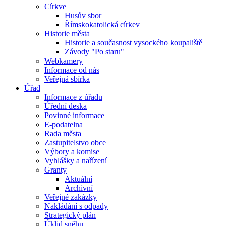
Církve
Husův sbor
Římskokatolická církev
Historie města
Historie a současnost vysockého koupaliště
Závody "Po staru"
Webkamery
Informace od nás
Veřejná sbírka
Úřad
Informace z úřadu
Úřední deska
Povinné informace
E-podatelna
Rada města
Zastupitelstvo obce
Výbory a komise
Vyhlášky a nařízení
Granty
Aktuální
Archivní
Veřejné zakázky
Nakládání s odpady
Strategický plán
Úklid sněhu