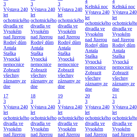
4
4
3
3
3
Keltská noc
Keltská noc
Výstava 240
Výstava 240
Výstava 240
Výstava 240
Výstava 240
let
let
let
let
let
ochotnického
ochotnického
ochotnického
ochotnického
ochotnickéh
divadla ve
divadla ve
divadla ve
divadla ve
divadla ve
Vysokém
Vysokém
Vysokém
Vysokém
Vysokém
nad Jizerou
nad Jizerou
nad Jizerou
nad Jizerou
nad Jizerou
Rodný dům
Rodný dům
Rodný dům
Rodný dům
Rodný dům
Antala
Antala
Antala
Antala
Antala
Staška
Staška
Staška
Staška
Staška
Vysocká
Vysocká
Vysocká
Vysocká
Vysocká
nemocnice
nemocnice
nemocnice
nemocnice
nemocnice
Zobrazit
Zobrazit
Zobrazit
Zobrazit
Zobrazit
všechny
všechny
všechny
všechny
všechny
záznamy ze
záznamy ze
záznamy ze
záznamy ze
záznamy ze
dne
dne
dne
dne
dne
17
18
19
20
21
3
3
3
3
3
Výstava 240
Výstava 240
Výstava 240
Výstava 240
Výstava 240
let
let
let
let
let
ochotnického
ochotnického
ochotnického
ochotnického
ochotnickéh
divadla ve
divadla ve
divadla ve
divadla ve
divadla ve
Vysokém
Vysokém
Vysokém
Vysokém
Vysokém
nad Jizerou
nad Jizerou
nad Jizerou
nad Jizerou
nad Jizerou