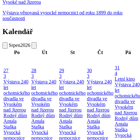
Vysoké nad Jizerou
Výstava věnovaná vysocké nemocnici od roku 1899 do roku
současnosti
Kalendář
Srpen
2026
Po
Út
St
Čt
Pá
31
27
28
29
30
4
3
3
3
3
Letní kino
Výstava 240
Výstava 240
Výstava 240
Výstava 240
Výstava 240
let
let
let
let
let
ochotnického
ochotnického
ochotnického
ochotnického
ochotnickéh
divadla ve
divadla ve
divadla ve
divadla ve
divadla ve
Vysokém
Vysokém
Vysokém
Vysokém
Vysokém
nad Jizerou
nad Jizerou
nad Jizerou
nad Jizerou
nad Jizerou
Rodný dům
Rodný dům
Rodný dům
Rodný dům
Rodný dům
Antala
Antala
Antala
Antala
Antala
Staška
Staška
Staška
Staška
Staška
Vysocká
Vysocká
Vysocká
Vysocká
Vysocká
nemocnice
nemocnice
nemocnice
nemocnice