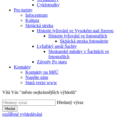
Cyklotoulky
Pro turisty
Infocentrum
Kultura
Skijácká stezka
Historie lyžování ve Vysokém nad Jizerou
Historie lyžování ve fotografiích
Skijácká stezka fotogalerie
Lyžařský areál Šachty
Skokanské můstky v Šachtách ve
fotografiích
Závody Po staru
Kontakty
Kontakty na MěÚ
Napište nám
Stará verze www
Vítá Vás "město nejkrásnějších výhledů"
Hledaný výraz
Hledat
rozšířené vyhledávání