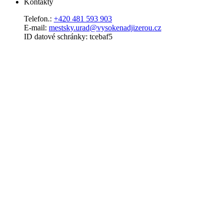
Kontakty
Telefon.:
+420 481 593 903
E-mail:
mestsky.urad@vysokenadjizerou.cz
ID datové schránky: tcebaf5