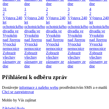
dne
dne
dne
dne
dne
31
1
2
3
4
2
2
2
2
2
Výstava 240
Výstava 240
Výstava 240
Výstava 240
Výstava 240
let
let
let
let
let
ochotnického
ochotnického
ochotnického
ochotnického
ochotnickéh
divadla ve
divadla ve
divadla ve
divadla ve
divadla ve
Vysokém
Vysokém
Vysokém
Vysokém
Vysokém
nad Jizerou
nad Jizerou
nad Jizerou
nad Jizerou
nad Jizerou
Vysocká
Vysocká
Vysocká
Vysocká
Vysocká
nemocnice
nemocnice
nemocnice
nemocnice
nemocnice
Zobrazit
Zobrazit
Zobrazit
Zobrazit
Zobrazit
všechny
všechny
všechny
všechny
všechny
záznamy ze
záznamy ze
záznamy ze
záznamy ze
záznamy ze
dne
dne
dne
dne
dne
Přihlášení k odběru zpráv
Dostávejte
informace z našeho webu
prostřednictvím SMS a e-mailů
Chci se zaregistrovat
Mohlo by Vás zajímat
Základní škola