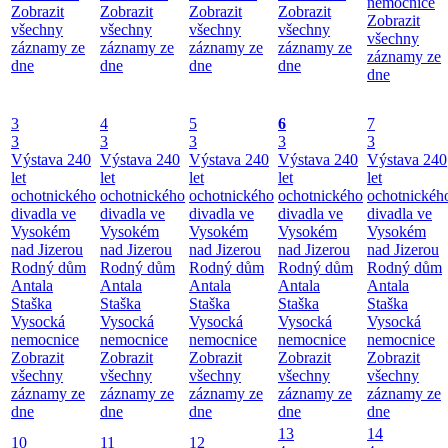
nemocnice
Zobrazit
Zobrazit
Zobrazit
Zobrazit
Zobrazit
všechny
všechny
všechny
všechny
všechny
záznamy ze
záznamy ze
záznamy ze
záznamy ze
záznamy ze
dne
dne
dne
dne
dne
3
4
5
6
7
3
3
3
3
3
Výstava 240
Výstava 240
Výstava 240
Výstava 240
Výstava 240
let
let
let
let
let
ochotnického
ochotnického
ochotnického
ochotnického
ochotnickéh
divadla ve
divadla ve
divadla ve
divadla ve
divadla ve
Vysokém
Vysokém
Vysokém
Vysokém
Vysokém
nad Jizerou
nad Jizerou
nad Jizerou
nad Jizerou
nad Jizerou
Rodný dům
Rodný dům
Rodný dům
Rodný dům
Rodný dům
Antala
Antala
Antala
Antala
Antala
Staška
Staška
Staška
Staška
Staška
Vysocká
Vysocká
Vysocká
Vysocká
Vysocká
nemocnice
nemocnice
nemocnice
nemocnice
nemocnice
Zobrazit
Zobrazit
Zobrazit
Zobrazit
Zobrazit
všechny
všechny
všechny
všechny
všechny
záznamy ze
záznamy ze
záznamy ze
záznamy ze
záznamy ze
dne
dne
dne
dne
dne
13
14
10
11
12