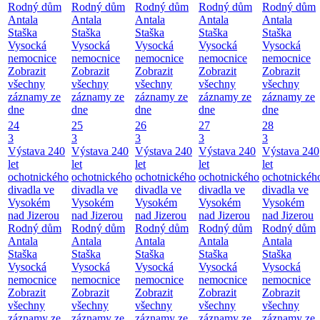
Rodný dům
Rodný dům
Rodný dům
Rodný dům
Rodný dům
Antala
Antala
Antala
Antala
Antala
Staška
Staška
Staška
Staška
Staška
Vysocká
Vysocká
Vysocká
Vysocká
Vysocká
nemocnice
nemocnice
nemocnice
nemocnice
nemocnice
Zobrazit
Zobrazit
Zobrazit
Zobrazit
Zobrazit
všechny
všechny
všechny
všechny
všechny
záznamy ze
záznamy ze
záznamy ze
záznamy ze
záznamy ze
dne
dne
dne
dne
dne
24
25
26
27
28
3
3
3
3
3
Výstava 240
Výstava 240
Výstava 240
Výstava 240
Výstava 240
let
let
let
let
let
ochotnického
ochotnického
ochotnického
ochotnického
ochotnickéh
divadla ve
divadla ve
divadla ve
divadla ve
divadla ve
Vysokém
Vysokém
Vysokém
Vysokém
Vysokém
nad Jizerou
nad Jizerou
nad Jizerou
nad Jizerou
nad Jizerou
Rodný dům
Rodný dům
Rodný dům
Rodný dům
Rodný dům
Antala
Antala
Antala
Antala
Antala
Staška
Staška
Staška
Staška
Staška
Vysocká
Vysocká
Vysocká
Vysocká
Vysocká
nemocnice
nemocnice
nemocnice
nemocnice
nemocnice
Zobrazit
Zobrazit
Zobrazit
Zobrazit
Zobrazit
všechny
všechny
všechny
všechny
všechny
záznamy ze
záznamy ze
záznamy ze
záznamy ze
záznamy ze