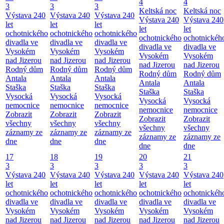
4
4
3
3
3
Keltská noc
Keltská noc
Výstava 240
Výstava 240
Výstava 240
Výstava 240
Výstava 240
let
let
let
let
let
ochotnického
ochotnického
ochotnického
ochotnického
ochotnickéh
divadla ve
divadla ve
divadla ve
divadla ve
divadla ve
Vysokém
Vysokém
Vysokém
Vysokém
Vysokém
nad Jizerou
nad Jizerou
nad Jizerou
nad Jizerou
nad Jizerou
Rodný dům
Rodný dům
Rodný dům
Rodný dům
Rodný dům
Antala
Antala
Antala
Antala
Antala
Staška
Staška
Staška
Staška
Staška
Vysocká
Vysocká
Vysocká
Vysocká
Vysocká
nemocnice
nemocnice
nemocnice
nemocnice
nemocnice
Zobrazit
Zobrazit
Zobrazit
Zobrazit
Zobrazit
všechny
všechny
všechny
všechny
všechny
záznamy ze
záznamy ze
záznamy ze
záznamy ze
záznamy ze
dne
dne
dne
dne
dne
17
18
19
20
21
3
3
3
3
3
Výstava 240
Výstava 240
Výstava 240
Výstava 240
Výstava 240
let
let
let
let
let
ochotnického
ochotnického
ochotnického
ochotnického
ochotnickéh
divadla ve
divadla ve
divadla ve
divadla ve
divadla ve
Vysokém
Vysokém
Vysokém
Vysokém
Vysokém
nad Jizerou
nad Jizerou
nad Jizerou
nad Jizerou
nad Jizerou