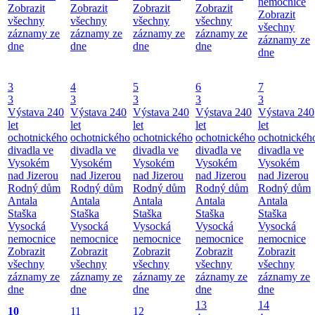
nemocnice
Zobrazit
Zobrazit
Zobrazit
Zobrazit
Zobrazit
všechny
všechny
všechny
všechny
všechny
záznamy ze
záznamy ze
záznamy ze
záznamy ze
záznamy ze
dne
dne
dne
dne
dne
3
4
5
6
7
3
3
3
3
3
Výstava 240
Výstava 240
Výstava 240
Výstava 240
Výstava 240
let
let
let
let
let
ochotnického
ochotnického
ochotnického
ochotnického
ochotnickéh
divadla ve
divadla ve
divadla ve
divadla ve
divadla ve
Vysokém
Vysokém
Vysokém
Vysokém
Vysokém
nad Jizerou
nad Jizerou
nad Jizerou
nad Jizerou
nad Jizerou
Rodný dům
Rodný dům
Rodný dům
Rodný dům
Rodný dům
Antala
Antala
Antala
Antala
Antala
Staška
Staška
Staška
Staška
Staška
Vysocká
Vysocká
Vysocká
Vysocká
Vysocká
nemocnice
nemocnice
nemocnice
nemocnice
nemocnice
Zobrazit
Zobrazit
Zobrazit
Zobrazit
Zobrazit
všechny
všechny
všechny
všechny
všechny
záznamy ze
záznamy ze
záznamy ze
záznamy ze
záznamy ze
dne
dne
dne
dne
dne
13
14
10
11
12