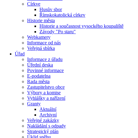
Církve
Husův sbor
Římskokatolická církev
Historie města
Historie a současnost vysockého koupaliště
Závody "Po staru"
Webkamery
Informace od nás
Veřejná sbírka
Úřad
Informace z úřadu
Úřední deska
Povinné informace
E-podatelna
Rada města
Zastupitelstvo obce
Výbory a komise
Vyhlášky a nařízení
Granty
Aktuální
Archivní
Veřejné zakázky
Nakládání s odpady
Strategický plán
Úklid sněhu