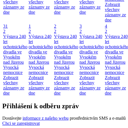
všechny
všechny
všechny
všechny
Zobrazit
záznamy ze
záznamy ze
záznamy ze
záznamy ze
všechny
dne
dne
dne
dne
záznamy ze
dne
31
1
2
3
4
2
2
2
2
2
Výstava 240
Výstava 240
Výstava 240
Výstava 240
Výstava 240
let
let
let
let
let
ochotnického
ochotnického
ochotnického
ochotnického
ochotnickéh
divadla ve
divadla ve
divadla ve
divadla ve
divadla ve
Vysokém
Vysokém
Vysokém
Vysokém
Vysokém
nad Jizerou
nad Jizerou
nad Jizerou
nad Jizerou
nad Jizerou
Vysocká
Vysocká
Vysocká
Vysocká
Vysocká
nemocnice
nemocnice
nemocnice
nemocnice
nemocnice
Zobrazit
Zobrazit
Zobrazit
Zobrazit
Zobrazit
všechny
všechny
všechny
všechny
všechny
záznamy ze
záznamy ze
záznamy ze
záznamy ze
záznamy ze
dne
dne
dne
dne
dne
Přihlášení k odběru zpráv
Dostávejte
informace z našeho webu
prostřednictvím SMS a e-mailů
Chci se zaregistrovat