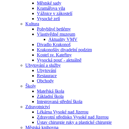
Městské sady
Kramářova vila
Vážnice v zákostelí
Vysocké zelí
Kultura
Pohyblivé betlémy
Vlastivědné muzeum
Aktuality VMV
Divadlo Krakonoš
Krakonošův divadelní podzim
Kostel sv. Kateřiny
Vysocká pouť - aktuálně
Ubytování a služby
Ubytování
Restaurace
Obchody
Školy
Mateřská škola
Základní škola
Integrovaná střední škola
Zdravotnictví
Lékárna Vysoké nad Jizerou
Zdravotní středisko Vysoké nad Jizerou
Ústav chirurgie ruky a plastické chirurgie
Městská knihovna