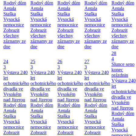
Rodný dům
Rodný dům
Rodný dům
Rodný dům
Rodný dům
Antala
Antala
Antala
Antala
Antala
Staška
Staška
Staška
Staška
Staška
Vysocká
Vysocká
Vysocká
Vysocká
Vysocká
nemocnice
nemocnice
nemocnice
nemocnice
nemocnice
Zobrazit
Zobrazit
Zobrazit
Zobrazit
Zobrazit
všechny
všechny
všechny
všechny
všechny
záznamy ze
záznamy ze
záznamy ze
záznamy ze
záznamy ze
dne
dne
dne
dne
dne
28
4
24
25
26
27
Slunce seno
3
3
3
3
konec
Výstava 240
Výstava 240
Výstava 240
Výstava 240
prázdnin
let
let
let
let
Výstava 240
ochotnického
ochotnického
ochotnického
ochotnického
let
divadla ve
divadla ve
divadla ve
divadla ve
ochotnickéh
Vysokém
Vysokém
Vysokém
Vysokém
divadla ve
nad Jizerou
nad Jizerou
nad Jizerou
nad Jizerou
Vysokém
Rodný dům
Rodný dům
Rodný dům
Rodný dům
nad Jizerou
Antala
Antala
Antala
Antala
Rodný dům
Staška
Staška
Staška
Staška
Antala
Vysocká
Vysocká
Vysocká
Vysocká
Staška
nemocnice
nemocnice
nemocnice
nemocnice
Vysocká
Zobrazit
Zobrazit
Zobrazit
Zobrazit
nemocnice