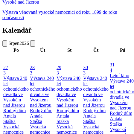
Vysoké nad Jizerou
Výstava věnovaná vysocké nemocnici od roku 1899 do roku
současnosti
Kalendář
Srpen
2026
Po
Út
St
Čt
Pá
31
27
28
29
30
4
3
3
3
3
Letní kino
Výstava 240
Výstava 240
Výstava 240
Výstava 240
Výstava 240
let
let
let
let
let
ochotnického
ochotnického
ochotnického
ochotnického
ochotnickéh
divadla ve
divadla ve
divadla ve
divadla ve
divadla ve
Vysokém
Vysokém
Vysokém
Vysokém
Vysokém
nad Jizerou
nad Jizerou
nad Jizerou
nad Jizerou
nad Jizerou
Rodný dům
Rodný dům
Rodný dům
Rodný dům
Rodný dům
Antala
Antala
Antala
Antala
Antala
Staška
Staška
Staška
Staška
Staška
Vysocká
Vysocká
Vysocká
Vysocká
Vysocká
nemocnice
nemocnice
nemocnice
nemocnice