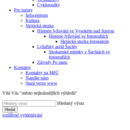
Cyklotoulky
Pro turisty
Infocentrum
Kultura
Skijácká stezka
Historie lyžování ve Vysokém nad Jizerou
Historie lyžování ve fotografiích
Skijácká stezka fotogalerie
Lyžařský areál Šachty
Skokanské můstky v Šachtách ve
fotografiích
Závody Po staru
Kontakty
Kontakty na MěÚ
Napište nám
Stará verze www
Vítá Vás "město nejkrásnějších výhledů"
Hledaný výraz
Hledat
rozšířené vyhledávání