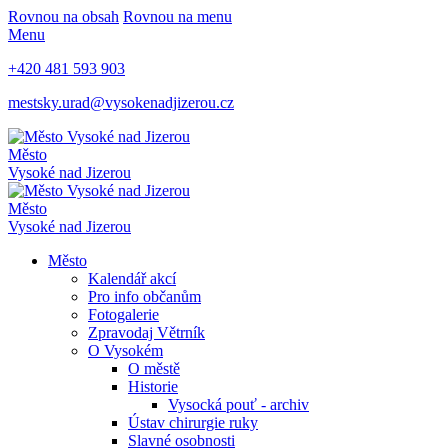
Rovnou na obsah
Rovnou na menu
Menu
+420 481 593 903
mestsky.urad@vysokenadjizerou.cz
Město
Vysoké nad Jizerou
Město
Vysoké nad Jizerou
Město
Kalendář akcí
Pro info občanům
Fotogalerie
Zpravodaj Větrník
O Vysokém
O městě
Historie
Vysocká pouť - archiv
Ústav chirurgie ruky
Slavné osobnosti