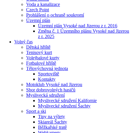
Voda a kanalizace
Czech Point
Prohlášení o ochraně soukromí
Územní plán
Územní plán Vysoké nad Jizerou z r. 2016
Změna č. 1 Územního plánu Vysoké nad Jizerou
z r. 2025
Volný čas
Dětská hřiště
Tenisový kurt
Volejbalové kurty
Fotbalové hřiště
Tělovýchovná jednota
Sportoviště
Kontakty
Motoklub Vysoké nad Jizerou
Sbor dobrovolných hasičů
Myslivecká sdružení
Myslivecké sdružení Kalifornie
Myslivecké sdružení Šachty
Sport a ski
Tipy na výlety
Skiareál Šachty
Běžkařské tratě
Webkamery