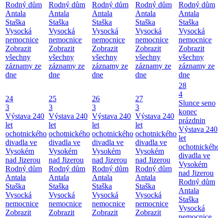
Rodný dům
Rodný dům
Rodný dům
Rodný dům
Rodný dům
Antala
Antala
Antala
Antala
Antala
Staška
Staška
Staška
Staška
Staška
Vysocká
Vysocká
Vysocká
Vysocká
Vysocká
nemocnice
nemocnice
nemocnice
nemocnice
nemocnice
Zobrazit
Zobrazit
Zobrazit
Zobrazit
Zobrazit
všechny
všechny
všechny
všechny
všechny
záznamy ze
záznamy ze
záznamy ze
záznamy ze
záznamy ze
dne
dne
dne
dne
dne
28
4
24
25
26
27
Slunce seno
3
3
3
3
konec
Výstava 240
Výstava 240
Výstava 240
Výstava 240
prázdnin
let
let
let
let
Výstava 240
ochotnického
ochotnického
ochotnického
ochotnického
let
divadla ve
divadla ve
divadla ve
divadla ve
ochotnickéh
Vysokém
Vysokém
Vysokém
Vysokém
divadla ve
nad Jizerou
nad Jizerou
nad Jizerou
nad Jizerou
Vysokém
Rodný dům
Rodný dům
Rodný dům
Rodný dům
nad Jizerou
Antala
Antala
Antala
Antala
Rodný dům
Staška
Staška
Staška
Staška
Antala
Vysocká
Vysocká
Vysocká
Vysocká
Staška
nemocnice
nemocnice
nemocnice
nemocnice
Vysocká
Zobrazit
Zobrazit
Zobrazit
Zobrazit
nemocnice