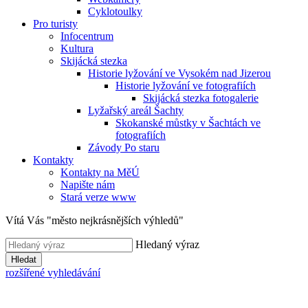
Cyklotoulky
Pro turisty
Infocentrum
Kultura
Skijácká stezka
Historie lyžování ve Vysokém nad Jizerou
Historie lyžování ve fotografiích
Skijácká stezka fotogalerie
Lyžařský areál Šachty
Skokanské můstky v Šachtách ve
fotografiích
Závody Po staru
Kontakty
Kontakty na MěÚ
Napište nám
Stará verze www
Vítá Vás "město nejkrásnějších výhledů"
Hledaný výraz
Hledat
rozšířené vyhledávání