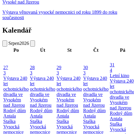
Vysoké nad Jizerou
Výstava věnovaná vysocké nemocnici od roku 1899 do roku
současnosti
Kalendář
Srpen
2026
Po
Út
St
Čt
Pá
31
27
28
29
30
4
3
3
3
3
Letní kino
Výstava 240
Výstava 240
Výstava 240
Výstava 240
Výstava 240
let
let
let
let
let
ochotnického
ochotnického
ochotnického
ochotnického
ochotnickéh
divadla ve
divadla ve
divadla ve
divadla ve
divadla ve
Vysokém
Vysokém
Vysokém
Vysokém
Vysokém
nad Jizerou
nad Jizerou
nad Jizerou
nad Jizerou
nad Jizerou
Rodný dům
Rodný dům
Rodný dům
Rodný dům
Rodný dům
Antala
Antala
Antala
Antala
Antala
Staška
Staška
Staška
Staška
Staška
Vysocká
Vysocká
Vysocká
Vysocká
Vysocká
nemocnice
nemocnice
nemocnice
nemocnice