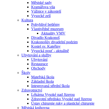
Městské sady
Kramářova vila
Vážnice v zákostelí
Vysocké zelí
Kultura
Pohyblivé betlémy
Vlastivědné muzeum
Aktuality VMV
Divadlo Krakonoš
Krakonošův divadelní podzim
Kostel sv. Kateřiny
Vysocká pouť - aktuálně
Ubytování a služby
Ubytování
Restaurace
Obchody
Školy
Mateřská škola
Základní škola
Integrovaná střední škola
Zdravotnictví
Lékárna Vysoké nad Jizerou
Zdravotní středisko Vysoké nad Jizerou
Ústav chirurgie ruky a plastické chirurgie
Městská knihovna