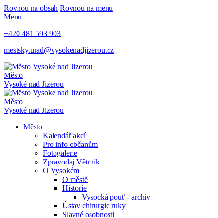
Rovnou na obsah
Rovnou na menu
Menu
+420 481 593 903
mestsky.urad@vysokenadjizerou.cz
Město
Vysoké nad Jizerou
Město
Vysoké nad Jizerou
Město
Kalendář akcí
Pro info občanům
Fotogalerie
Zpravodaj Větrník
O Vysokém
O městě
Historie
Vysocká pouť - archiv
Ústav chirurgie ruky
Slavné osobnosti