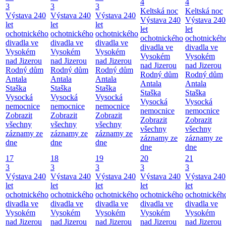
4
4
3
3
3
Keltská noc
Keltská noc
Výstava 240
Výstava 240
Výstava 240
Výstava 240
Výstava 240
let
let
let
let
let
ochotnického
ochotnického
ochotnického
ochotnického
ochotnickéh
divadla ve
divadla ve
divadla ve
divadla ve
divadla ve
Vysokém
Vysokém
Vysokém
Vysokém
Vysokém
nad Jizerou
nad Jizerou
nad Jizerou
nad Jizerou
nad Jizerou
Rodný dům
Rodný dům
Rodný dům
Rodný dům
Rodný dům
Antala
Antala
Antala
Antala
Antala
Staška
Staška
Staška
Staška
Staška
Vysocká
Vysocká
Vysocká
Vysocká
Vysocká
nemocnice
nemocnice
nemocnice
nemocnice
nemocnice
Zobrazit
Zobrazit
Zobrazit
Zobrazit
Zobrazit
všechny
všechny
všechny
všechny
všechny
záznamy ze
záznamy ze
záznamy ze
záznamy ze
záznamy ze
dne
dne
dne
dne
dne
17
18
19
20
21
3
3
3
3
3
Výstava 240
Výstava 240
Výstava 240
Výstava 240
Výstava 240
let
let
let
let
let
ochotnického
ochotnického
ochotnického
ochotnického
ochotnickéh
divadla ve
divadla ve
divadla ve
divadla ve
divadla ve
Vysokém
Vysokém
Vysokém
Vysokém
Vysokém
nad Jizerou
nad Jizerou
nad Jizerou
nad Jizerou
nad Jizerou