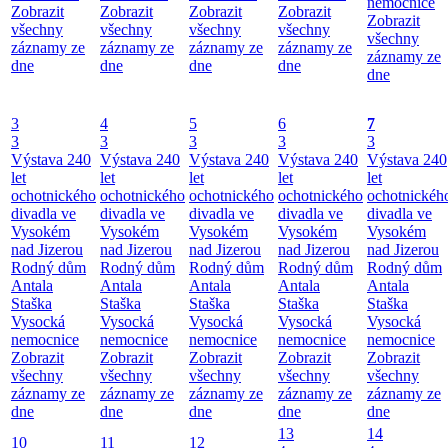
nemocnice
Zobrazit
Zobrazit
Zobrazit
Zobrazit
Zobrazit
všechny
všechny
všechny
všechny
všechny
záznamy ze
záznamy ze
záznamy ze
záznamy ze
záznamy ze
dne
dne
dne
dne
dne
3
4
5
6
7
3
3
3
3
3
Výstava 240
Výstava 240
Výstava 240
Výstava 240
Výstava 240
let
let
let
let
let
ochotnického
ochotnického
ochotnického
ochotnického
ochotnickéh
divadla ve
divadla ve
divadla ve
divadla ve
divadla ve
Vysokém
Vysokém
Vysokém
Vysokém
Vysokém
nad Jizerou
nad Jizerou
nad Jizerou
nad Jizerou
nad Jizerou
Rodný dům
Rodný dům
Rodný dům
Rodný dům
Rodný dům
Antala
Antala
Antala
Antala
Antala
Staška
Staška
Staška
Staška
Staška
Vysocká
Vysocká
Vysocká
Vysocká
Vysocká
nemocnice
nemocnice
nemocnice
nemocnice
nemocnice
Zobrazit
Zobrazit
Zobrazit
Zobrazit
Zobrazit
všechny
všechny
všechny
všechny
všechny
záznamy ze
záznamy ze
záznamy ze
záznamy ze
záznamy ze
dne
dne
dne
dne
dne
13
14
10
11
12