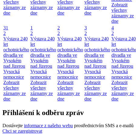
všechny
všechny
všechny
všechny
Zobrazit
záznamy ze
záznamy ze
záznamy ze
záznamy ze
všechny
dne
dne
dne
dne
záznamy ze
dne
31
1
2
3
4
2
2
2
2
2
Výstava 240
Výstava 240
Výstava 240
Výstava 240
Výstava 240
let
let
let
let
let
ochotnického
ochotnického
ochotnického
ochotnického
ochotnickéh
divadla ve
divadla ve
divadla ve
divadla ve
divadla ve
Vysokém
Vysokém
Vysokém
Vysokém
Vysokém
nad Jizerou
nad Jizerou
nad Jizerou
nad Jizerou
nad Jizerou
Vysocká
Vysocká
Vysocká
Vysocká
Vysocká
nemocnice
nemocnice
nemocnice
nemocnice
nemocnice
Zobrazit
Zobrazit
Zobrazit
Zobrazit
Zobrazit
všechny
všechny
všechny
všechny
všechny
záznamy ze
záznamy ze
záznamy ze
záznamy ze
záznamy ze
dne
dne
dne
dne
dne
Přihlášení k odběru zpráv
Dostávejte
informace z našeho webu
prostřednictvím SMS a e-mailů
Chci se zaregistrovat