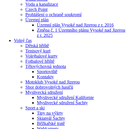
Voda a kanalizace
Czech Point
Prohlášení o ochraně soukromí
Územní plán
Územní plán Vysoké nad Jizerou z r. 2016
Změna č. 1 Územního plánu Vysoké nad Jizerou
z r. 2025
Volný čas
Dětská hřiště
Tenisový kurt
Volejbalové kurty
Fotbalové hřiště
Tělovýchovná jednota
Sportoviště
Kontakty
Motoklub Vysoké nad Jizerou
Sbor dobrovolných hasičů
Myslivecká sdružení
Myslivecké sdružení Kalifornie
Myslivecké sdružení Šachty
Sport a ski
Tipy na výlety
Skiareál Šachty
Běžkařské tratě
Webkamery