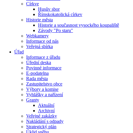
Církve
Husův sbor
Římskokatolická církev
Historie města
Historie a současnost vysockého koupaliště
Závody "Po staru"
Webkamery
Informace od nás
Veřejná sbírka
Úřad
Informace z úřadu
Úřední deska
Povinné informace
E-podatelna
Rada města
Zastupitelstvo obce
Výbory a komise
Vyhlášky a nařízení
Granty
Aktuální
Archivní
Veřejné zakázky
Nakládání s odpady
Strategický plán
Úklid sněhu