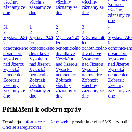
všechny
všechny
všechny
všechny
Zobrazit
záznamy ze
záznamy ze
záznamy ze
záznamy ze
všechny
dne
dne
dne
dne
záznamy ze
dne
31
1
2
3
4
2
2
2
2
2
Výstava 240
Výstava 240
Výstava 240
Výstava 240
Výstava 240
let
let
let
let
let
ochotnického
ochotnického
ochotnického
ochotnického
ochotnickéh
divadla ve
divadla ve
divadla ve
divadla ve
divadla ve
Vysokém
Vysokém
Vysokém
Vysokém
Vysokém
nad Jizerou
nad Jizerou
nad Jizerou
nad Jizerou
nad Jizerou
Vysocká
Vysocká
Vysocká
Vysocká
Vysocká
nemocnice
nemocnice
nemocnice
nemocnice
nemocnice
Zobrazit
Zobrazit
Zobrazit
Zobrazit
Zobrazit
všechny
všechny
všechny
všechny
všechny
záznamy ze
záznamy ze
záznamy ze
záznamy ze
záznamy ze
dne
dne
dne
dne
dne
Přihlášení k odběru zpráv
Dostávejte
informace z našeho webu
prostřednictvím SMS a e-mailů
Chci se zaregistrovat