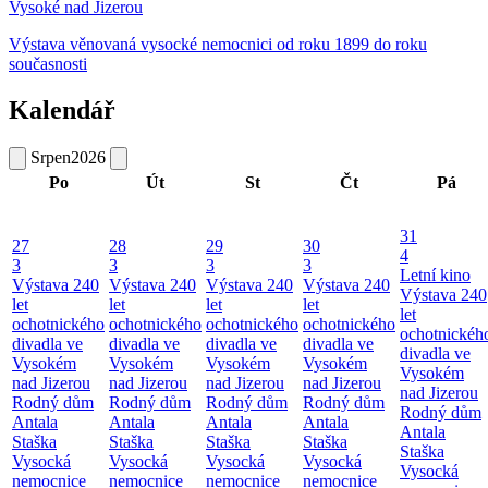
Vysoké nad Jizerou
Výstava věnovaná vysocké nemocnici od roku 1899 do roku
současnosti
Kalendář
Srpen
2026
Po
Út
St
Čt
Pá
31
27
28
29
30
4
3
3
3
3
Letní kino
Výstava 240
Výstava 240
Výstava 240
Výstava 240
Výstava 240
let
let
let
let
let
ochotnického
ochotnického
ochotnického
ochotnického
ochotnickéh
divadla ve
divadla ve
divadla ve
divadla ve
divadla ve
Vysokém
Vysokém
Vysokém
Vysokém
Vysokém
nad Jizerou
nad Jizerou
nad Jizerou
nad Jizerou
nad Jizerou
Rodný dům
Rodný dům
Rodný dům
Rodný dům
Rodný dům
Antala
Antala
Antala
Antala
Antala
Staška
Staška
Staška
Staška
Staška
Vysocká
Vysocká
Vysocká
Vysocká
Vysocká
nemocnice
nemocnice
nemocnice
nemocnice