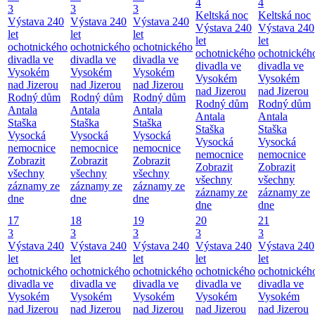
4
4
3
3
3
Keltská noc
Keltská noc
Výstava 240
Výstava 240
Výstava 240
Výstava 240
Výstava 240
let
let
let
let
let
ochotnického
ochotnického
ochotnického
ochotnického
ochotnickéh
divadla ve
divadla ve
divadla ve
divadla ve
divadla ve
Vysokém
Vysokém
Vysokém
Vysokém
Vysokém
nad Jizerou
nad Jizerou
nad Jizerou
nad Jizerou
nad Jizerou
Rodný dům
Rodný dům
Rodný dům
Rodný dům
Rodný dům
Antala
Antala
Antala
Antala
Antala
Staška
Staška
Staška
Staška
Staška
Vysocká
Vysocká
Vysocká
Vysocká
Vysocká
nemocnice
nemocnice
nemocnice
nemocnice
nemocnice
Zobrazit
Zobrazit
Zobrazit
Zobrazit
Zobrazit
všechny
všechny
všechny
všechny
všechny
záznamy ze
záznamy ze
záznamy ze
záznamy ze
záznamy ze
dne
dne
dne
dne
dne
17
18
19
20
21
3
3
3
3
3
Výstava 240
Výstava 240
Výstava 240
Výstava 240
Výstava 240
let
let
let
let
let
ochotnického
ochotnického
ochotnického
ochotnického
ochotnickéh
divadla ve
divadla ve
divadla ve
divadla ve
divadla ve
Vysokém
Vysokém
Vysokém
Vysokém
Vysokém
nad Jizerou
nad Jizerou
nad Jizerou
nad Jizerou
nad Jizerou