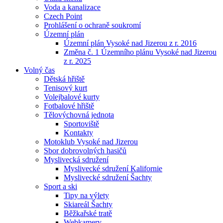
Voda a kanalizace
Czech Point
Prohlášení o ochraně soukromí
Územní plán
Územní plán Vysoké nad Jizerou z r. 2016
Změna č. 1 Územního plánu Vysoké nad Jizerou
z r. 2025
Volný čas
Dětská hřiště
Tenisový kurt
Volejbalové kurty
Fotbalové hřiště
Tělovýchovná jednota
Sportoviště
Kontakty
Motoklub Vysoké nad Jizerou
Sbor dobrovolných hasičů
Myslivecká sdružení
Myslivecké sdružení Kalifornie
Myslivecké sdružení Šachty
Sport a ski
Tipy na výlety
Skiareál Šachty
Běžkařské tratě
Webkamery