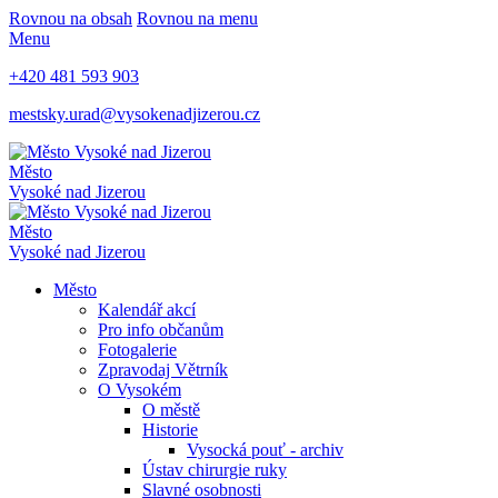
Rovnou na obsah
Rovnou na menu
Menu
+420 481 593 903
mestsky.urad@vysokenadjizerou.cz
Město
Vysoké nad Jizerou
Město
Vysoké nad Jizerou
Město
Kalendář akcí
Pro info občanům
Fotogalerie
Zpravodaj Větrník
O Vysokém
O městě
Historie
Vysocká pouť - archiv
Ústav chirurgie ruky
Slavné osobnosti