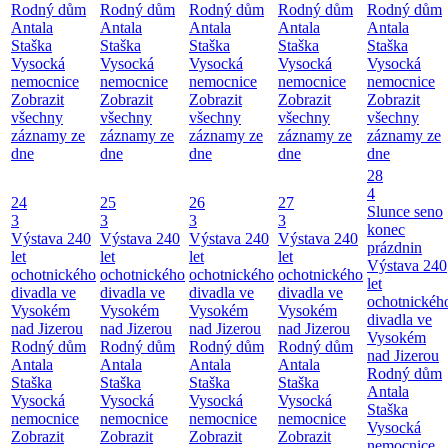
Rodný dům
Rodný dům
Rodný dům
Rodný dům
Rodný dům
Antala
Antala
Antala
Antala
Antala
Staška
Staška
Staška
Staška
Staška
Vysocká
Vysocká
Vysocká
Vysocká
Vysocká
nemocnice
nemocnice
nemocnice
nemocnice
nemocnice
Zobrazit
Zobrazit
Zobrazit
Zobrazit
Zobrazit
všechny
všechny
všechny
všechny
všechny
záznamy ze
záznamy ze
záznamy ze
záznamy ze
záznamy ze
dne
dne
dne
dne
dne
28
4
24
25
26
27
Slunce seno
3
3
3
3
konec
Výstava 240
Výstava 240
Výstava 240
Výstava 240
prázdnin
let
let
let
let
Výstava 240
ochotnického
ochotnického
ochotnického
ochotnického
let
divadla ve
divadla ve
divadla ve
divadla ve
ochotnickéh
Vysokém
Vysokém
Vysokém
Vysokém
divadla ve
nad Jizerou
nad Jizerou
nad Jizerou
nad Jizerou
Vysokém
Rodný dům
Rodný dům
Rodný dům
Rodný dům
nad Jizerou
Antala
Antala
Antala
Antala
Rodný dům
Staška
Staška
Staška
Staška
Antala
Vysocká
Vysocká
Vysocká
Vysocká
Staška
nemocnice
nemocnice
nemocnice
nemocnice
Vysocká
Zobrazit
Zobrazit
Zobrazit
Zobrazit
nemocnice