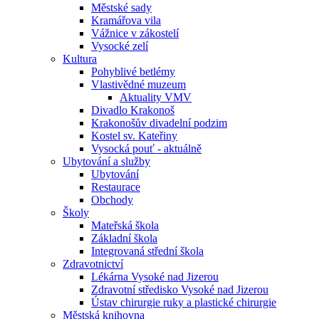
Městské sady
Kramářova vila
Vážnice v zákostelí
Vysocké zelí
Kultura
Pohyblivé betlémy
Vlastivědné muzeum
Aktuality VMV
Divadlo Krakonoš
Krakonošův divadelní podzim
Kostel sv. Kateřiny
Vysocká pouť - aktuálně
Ubytování a služby
Ubytování
Restaurace
Obchody
Školy
Mateřská škola
Základní škola
Integrovaná střední škola
Zdravotnictví
Lékárna Vysoké nad Jizerou
Zdravotní středisko Vysoké nad Jizerou
Ústav chirurgie ruky a plastické chirurgie
Městská knihovna