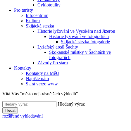
Cyklotoulky
Pro turisty
Infocentrum
Kultura
Skijácká stezka
Historie lyžování ve Vysokém nad Jizerou
Historie lyžování ve fotografiích
Skijácká stezka fotogalerie
Lyžařský areál Šachty
Skokanské můstky v Šachtách ve
fotografiích
Závody Po staru
Kontakty
Kontakty na MěÚ
Napište nám
Stará verze www
Vítá Vás "město nejkrásnějších výhledů"
Hledaný výraz
Hledat
rozšířené vyhledávání