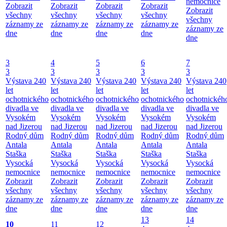
nemocnice
Zobrazit
Zobrazit
Zobrazit
Zobrazit
Zobrazit
všechny
všechny
všechny
všechny
všechny
záznamy ze
záznamy ze
záznamy ze
záznamy ze
záznamy ze
dne
dne
dne
dne
dne
3
4
5
6
7
3
3
3
3
3
Výstava 240
Výstava 240
Výstava 240
Výstava 240
Výstava 240
let
let
let
let
let
ochotnického
ochotnického
ochotnického
ochotnického
ochotnickéh
divadla ve
divadla ve
divadla ve
divadla ve
divadla ve
Vysokém
Vysokém
Vysokém
Vysokém
Vysokém
nad Jizerou
nad Jizerou
nad Jizerou
nad Jizerou
nad Jizerou
Rodný dům
Rodný dům
Rodný dům
Rodný dům
Rodný dům
Antala
Antala
Antala
Antala
Antala
Staška
Staška
Staška
Staška
Staška
Vysocká
Vysocká
Vysocká
Vysocká
Vysocká
nemocnice
nemocnice
nemocnice
nemocnice
nemocnice
Zobrazit
Zobrazit
Zobrazit
Zobrazit
Zobrazit
všechny
všechny
všechny
všechny
všechny
záznamy ze
záznamy ze
záznamy ze
záznamy ze
záznamy ze
dne
dne
dne
dne
dne
13
14
10
11
12