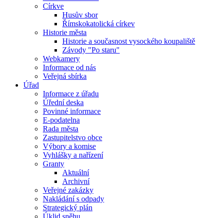
Církve
Husův sbor
Římskokatolická církev
Historie města
Historie a současnost vysockého koupaliště
Závody "Po staru"
Webkamery
Informace od nás
Veřejná sbírka
Úřad
Informace z úřadu
Úřední deska
Povinné informace
E-podatelna
Rada města
Zastupitelstvo obce
Výbory a komise
Vyhlášky a nařízení
Granty
Aktuální
Archivní
Veřejné zakázky
Nakládání s odpady
Strategický plán
Úklid sněhu