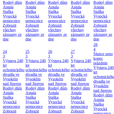
Rodný dům
Rodný dům
Rodný dům
Rodný dům
Rodný dům
Antala
Antala
Antala
Antala
Antala
Staška
Staška
Staška
Staška
Staška
Vysocká
Vysocká
Vysocká
Vysocká
Vysocká
nemocnice
nemocnice
nemocnice
nemocnice
nemocnice
Zobrazit
Zobrazit
Zobrazit
Zobrazit
Zobrazit
všechny
všechny
všechny
všechny
všechny
záznamy ze
záznamy ze
záznamy ze
záznamy ze
záznamy ze
dne
dne
dne
dne
dne
28
4
24
25
26
27
Slunce seno
3
3
3
3
konec
Výstava 240
Výstava 240
Výstava 240
Výstava 240
prázdnin
let
let
let
let
Výstava 240
ochotnického
ochotnického
ochotnického
ochotnického
let
divadla ve
divadla ve
divadla ve
divadla ve
ochotnickéh
Vysokém
Vysokém
Vysokém
Vysokém
divadla ve
nad Jizerou
nad Jizerou
nad Jizerou
nad Jizerou
Vysokém
Rodný dům
Rodný dům
Rodný dům
Rodný dům
nad Jizerou
Antala
Antala
Antala
Antala
Rodný dům
Staška
Staška
Staška
Staška
Antala
Vysocká
Vysocká
Vysocká
Vysocká
Staška
nemocnice
nemocnice
nemocnice
nemocnice
Vysocká
Zobrazit
Zobrazit
Zobrazit
Zobrazit
nemocnice