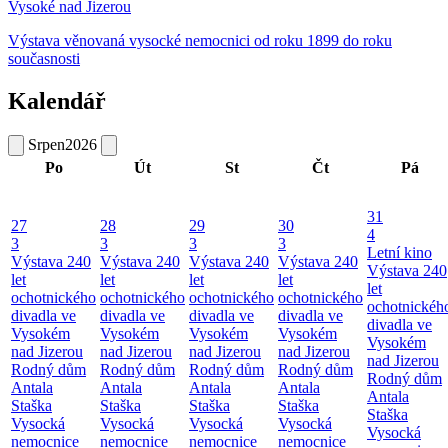
Vysoké nad Jizerou
Výstava věnovaná vysocké nemocnici od roku 1899 do roku
současnosti
Kalendář
Srpen
2026
Po
Út
St
Čt
Pá
31
27
28
29
30
4
3
3
3
3
Letní kino
Výstava 240
Výstava 240
Výstava 240
Výstava 240
Výstava 240
let
let
let
let
let
ochotnického
ochotnického
ochotnického
ochotnického
ochotnickéh
divadla ve
divadla ve
divadla ve
divadla ve
divadla ve
Vysokém
Vysokém
Vysokém
Vysokém
Vysokém
nad Jizerou
nad Jizerou
nad Jizerou
nad Jizerou
nad Jizerou
Rodný dům
Rodný dům
Rodný dům
Rodný dům
Rodný dům
Antala
Antala
Antala
Antala
Antala
Staška
Staška
Staška
Staška
Staška
Vysocká
Vysocká
Vysocká
Vysocká
Vysocká
nemocnice
nemocnice
nemocnice
nemocnice