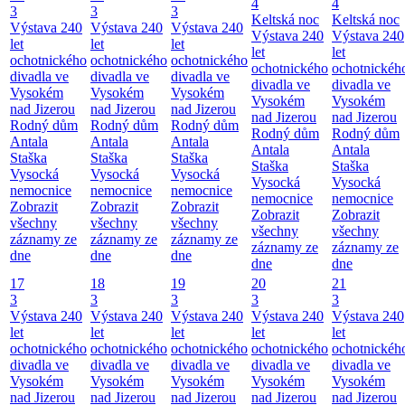
4
4
3
3
3
Keltská noc
Keltská noc
Výstava 240
Výstava 240
Výstava 240
Výstava 240
Výstava 240
let
let
let
let
let
ochotnického
ochotnického
ochotnického
ochotnického
ochotnickéh
divadla ve
divadla ve
divadla ve
divadla ve
divadla ve
Vysokém
Vysokém
Vysokém
Vysokém
Vysokém
nad Jizerou
nad Jizerou
nad Jizerou
nad Jizerou
nad Jizerou
Rodný dům
Rodný dům
Rodný dům
Rodný dům
Rodný dům
Antala
Antala
Antala
Antala
Antala
Staška
Staška
Staška
Staška
Staška
Vysocká
Vysocká
Vysocká
Vysocká
Vysocká
nemocnice
nemocnice
nemocnice
nemocnice
nemocnice
Zobrazit
Zobrazit
Zobrazit
Zobrazit
Zobrazit
všechny
všechny
všechny
všechny
všechny
záznamy ze
záznamy ze
záznamy ze
záznamy ze
záznamy ze
dne
dne
dne
dne
dne
17
18
19
20
21
3
3
3
3
3
Výstava 240
Výstava 240
Výstava 240
Výstava 240
Výstava 240
let
let
let
let
let
ochotnického
ochotnického
ochotnického
ochotnického
ochotnickéh
divadla ve
divadla ve
divadla ve
divadla ve
divadla ve
Vysokém
Vysokém
Vysokém
Vysokém
Vysokém
nad Jizerou
nad Jizerou
nad Jizerou
nad Jizerou
nad Jizerou