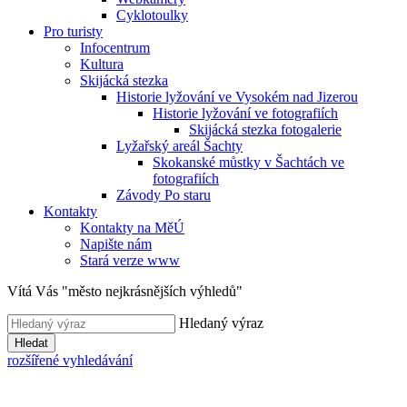
Cyklotoulky
Pro turisty
Infocentrum
Kultura
Skijácká stezka
Historie lyžování ve Vysokém nad Jizerou
Historie lyžování ve fotografiích
Skijácká stezka fotogalerie
Lyžařský areál Šachty
Skokanské můstky v Šachtách ve
fotografiích
Závody Po staru
Kontakty
Kontakty na MěÚ
Napište nám
Stará verze www
Vítá Vás "město nejkrásnějších výhledů"
Hledaný výraz
Hledat
rozšířené vyhledávání