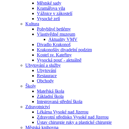
Městské sady
Kramářova vila
Vážnice v zákostelí
Vysocké zelí
Kultura
Pohyblivé betlémy
Vlastivědné muzeum
Aktuality VMV
Divadlo Krakonoš
Krakonošův divadelní podzim
Kostel sv. Kateřiny
Vysocká pouť - aktuálně
Ubytování a služby
Ubytování
Restaurace
Obchody
Školy
Mateřská škola
Základní škola
Integrovaná střední škola
Zdravotnictví
Lékárna Vysoké nad Jizerou
Zdravotní středisko Vysoké nad Jizerou
Ústav chirurgie ruky a plastické chirurgie
Městská knihovna