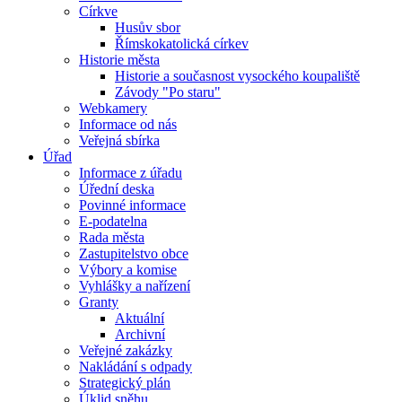
Církve
Husův sbor
Římskokatolická církev
Historie města
Historie a současnost vysockého koupaliště
Závody "Po staru"
Webkamery
Informace od nás
Veřejná sbírka
Úřad
Informace z úřadu
Úřední deska
Povinné informace
E-podatelna
Rada města
Zastupitelstvo obce
Výbory a komise
Vyhlášky a nařízení
Granty
Aktuální
Archivní
Veřejné zakázky
Nakládání s odpady
Strategický plán
Úklid sněhu