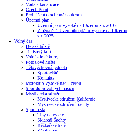
Voda a kanalizace
Czech Point
Prohlášení o ochraně soukromí
Územní plán
Územní plán Vysoké nad Jizerou z r. 2016
Změna č. 1 Územního plánu Vysoké nad Jizerou
z r. 2025
Volný čas
Dětská hřiště
Tenisový kurt
Volejbalové kurty
Fotbalové hřiště
Tělovýchovná jednota
Sportoviště
Kontakty
Motoklub Vysoké nad Jizerou
Sbor dobrovolných hasičů
Myslivecká sdružení
Myslivecké sdružení Kalifornie
Myslivecké sdružení Šachty
Sport a ski
Tipy na výlety
Skiareál Šachty
Běžkařské tratě
Webkamery