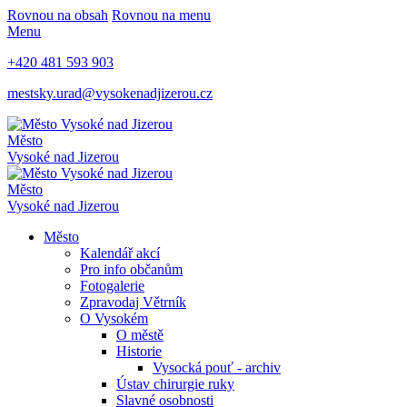
Rovnou na obsah
Rovnou na menu
Menu
+420 481 593 903
mestsky.urad@vysokenadjizerou.cz
Město
Vysoké nad Jizerou
Město
Vysoké nad Jizerou
Město
Kalendář akcí
Pro info občanům
Fotogalerie
Zpravodaj Větrník
O Vysokém
O městě
Historie
Vysocká pouť - archiv
Ústav chirurgie ruky
Slavné osobnosti