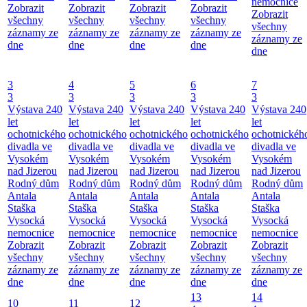
nemocnice
Zobrazit
Zobrazit
Zobrazit
Zobrazit
Zobrazit
všechny
všechny
všechny
všechny
všechny
záznamy ze
záznamy ze
záznamy ze
záznamy ze
záznamy ze
dne
dne
dne
dne
dne
3
4
5
6
7
3
3
3
3
3
Výstava 240
Výstava 240
Výstava 240
Výstava 240
Výstava 240
let
let
let
let
let
ochotnického
ochotnického
ochotnického
ochotnického
ochotnickéh
divadla ve
divadla ve
divadla ve
divadla ve
divadla ve
Vysokém
Vysokém
Vysokém
Vysokém
Vysokém
nad Jizerou
nad Jizerou
nad Jizerou
nad Jizerou
nad Jizerou
Rodný dům
Rodný dům
Rodný dům
Rodný dům
Rodný dům
Antala
Antala
Antala
Antala
Antala
Staška
Staška
Staška
Staška
Staška
Vysocká
Vysocká
Vysocká
Vysocká
Vysocká
nemocnice
nemocnice
nemocnice
nemocnice
nemocnice
Zobrazit
Zobrazit
Zobrazit
Zobrazit
Zobrazit
všechny
všechny
všechny
všechny
všechny
záznamy ze
záznamy ze
záznamy ze
záznamy ze
záznamy ze
dne
dne
dne
dne
dne
13
14
10
11
12