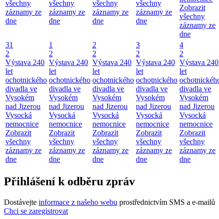
všechny
všechny
všechny
všechny
Zobrazit
záznamy ze
záznamy ze
záznamy ze
záznamy ze
všechny
dne
dne
dne
dne
záznamy ze
dne
31
1
2
3
4
2
2
2
2
2
Výstava 240
Výstava 240
Výstava 240
Výstava 240
Výstava 240
let
let
let
let
let
ochotnického
ochotnického
ochotnického
ochotnického
ochotnickéh
divadla ve
divadla ve
divadla ve
divadla ve
divadla ve
Vysokém
Vysokém
Vysokém
Vysokém
Vysokém
nad Jizerou
nad Jizerou
nad Jizerou
nad Jizerou
nad Jizerou
Vysocká
Vysocká
Vysocká
Vysocká
Vysocká
nemocnice
nemocnice
nemocnice
nemocnice
nemocnice
Zobrazit
Zobrazit
Zobrazit
Zobrazit
Zobrazit
všechny
všechny
všechny
všechny
všechny
záznamy ze
záznamy ze
záznamy ze
záznamy ze
záznamy ze
dne
dne
dne
dne
dne
Přihlášení k odběru zpráv
Dostávejte
informace z našeho webu
prostřednictvím SMS a e-mailů
Chci se zaregistrovat