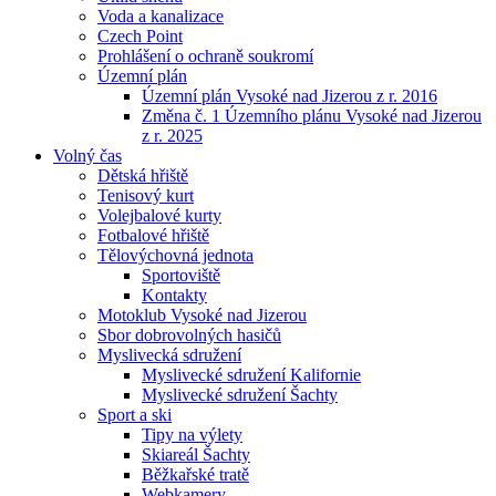
Voda a kanalizace
Czech Point
Prohlášení o ochraně soukromí
Územní plán
Územní plán Vysoké nad Jizerou z r. 2016
Změna č. 1 Územního plánu Vysoké nad Jizerou
z r. 2025
Volný čas
Dětská hřiště
Tenisový kurt
Volejbalové kurty
Fotbalové hřiště
Tělovýchovná jednota
Sportoviště
Kontakty
Motoklub Vysoké nad Jizerou
Sbor dobrovolných hasičů
Myslivecká sdružení
Myslivecké sdružení Kalifornie
Myslivecké sdružení Šachty
Sport a ski
Tipy na výlety
Skiareál Šachty
Běžkařské tratě
Webkamery