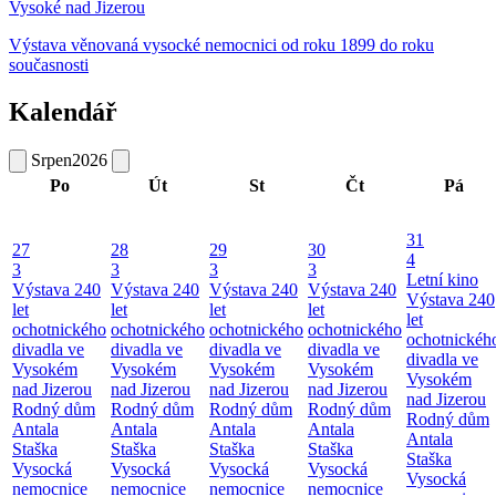
Vysoké nad Jizerou
Výstava věnovaná vysocké nemocnici od roku 1899 do roku
současnosti
Kalendář
Srpen
2026
Po
Út
St
Čt
Pá
31
27
28
29
30
4
3
3
3
3
Letní kino
Výstava 240
Výstava 240
Výstava 240
Výstava 240
Výstava 240
let
let
let
let
let
ochotnického
ochotnického
ochotnického
ochotnického
ochotnickéh
divadla ve
divadla ve
divadla ve
divadla ve
divadla ve
Vysokém
Vysokém
Vysokém
Vysokém
Vysokém
nad Jizerou
nad Jizerou
nad Jizerou
nad Jizerou
nad Jizerou
Rodný dům
Rodný dům
Rodný dům
Rodný dům
Rodný dům
Antala
Antala
Antala
Antala
Antala
Staška
Staška
Staška
Staška
Staška
Vysocká
Vysocká
Vysocká
Vysocká
Vysocká
nemocnice
nemocnice
nemocnice
nemocnice