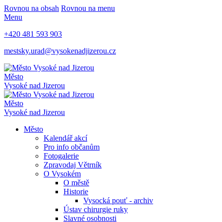
Rovnou na obsah
Rovnou na menu
Menu
+420 481 593 903
mestsky.urad@vysokenadjizerou.cz
Město
Vysoké nad Jizerou
Město
Vysoké nad Jizerou
Město
Kalendář akcí
Pro info občanům
Fotogalerie
Zpravodaj Větrník
O Vysokém
O městě
Historie
Vysocká pouť - archiv
Ústav chirurgie ruky
Slavné osobnosti