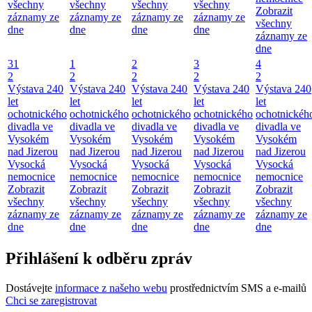
všechny
všechny
všechny
všechny
Zobrazit
záznamy ze
záznamy ze
záznamy ze
záznamy ze
všechny
dne
dne
dne
dne
záznamy ze
dne
31
1
2
3
4
2
2
2
2
2
Výstava 240
Výstava 240
Výstava 240
Výstava 240
Výstava 240
let
let
let
let
let
ochotnického
ochotnického
ochotnického
ochotnického
ochotnickéh
divadla ve
divadla ve
divadla ve
divadla ve
divadla ve
Vysokém
Vysokém
Vysokém
Vysokém
Vysokém
nad Jizerou
nad Jizerou
nad Jizerou
nad Jizerou
nad Jizerou
Vysocká
Vysocká
Vysocká
Vysocká
Vysocká
nemocnice
nemocnice
nemocnice
nemocnice
nemocnice
Zobrazit
Zobrazit
Zobrazit
Zobrazit
Zobrazit
všechny
všechny
všechny
všechny
všechny
záznamy ze
záznamy ze
záznamy ze
záznamy ze
záznamy ze
dne
dne
dne
dne
dne
Přihlášení k odběru zpráv
Dostávejte
informace z našeho webu
prostřednictvím SMS a e-mailů
Chci se zaregistrovat