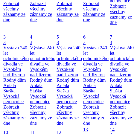
nemocnice
Zobrazit
Zobrazit
Zobrazit
Zobrazit
Zobrazit
všechny
všechny
všechny
všechny
všechny
záznamy ze
záznamy ze
záznamy ze
záznamy ze
záznamy ze
dne
dne
dne
dne
dne
3
4
5
6
7
3
3
3
3
3
Výstava 240
Výstava 240
Výstava 240
Výstava 240
Výstava 240
let
let
let
let
let
ochotnického
ochotnického
ochotnického
ochotnického
ochotnickéh
divadla ve
divadla ve
divadla ve
divadla ve
divadla ve
Vysokém
Vysokém
Vysokém
Vysokém
Vysokém
nad Jizerou
nad Jizerou
nad Jizerou
nad Jizerou
nad Jizerou
Rodný dům
Rodný dům
Rodný dům
Rodný dům
Rodný dům
Antala
Antala
Antala
Antala
Antala
Staška
Staška
Staška
Staška
Staška
Vysocká
Vysocká
Vysocká
Vysocká
Vysocká
nemocnice
nemocnice
nemocnice
nemocnice
nemocnice
Zobrazit
Zobrazit
Zobrazit
Zobrazit
Zobrazit
všechny
všechny
všechny
všechny
všechny
záznamy ze
záznamy ze
záznamy ze
záznamy ze
záznamy ze
dne
dne
dne
dne
dne
13
14
10
11
12