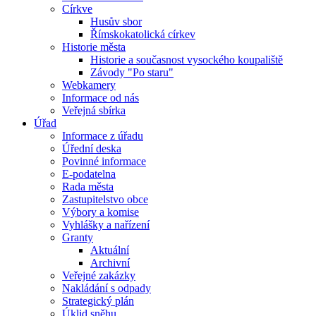
Církve
Husův sbor
Římskokatolická církev
Historie města
Historie a současnost vysockého koupaliště
Závody "Po staru"
Webkamery
Informace od nás
Veřejná sbírka
Úřad
Informace z úřadu
Úřední deska
Povinné informace
E-podatelna
Rada města
Zastupitelstvo obce
Výbory a komise
Vyhlášky a nařízení
Granty
Aktuální
Archivní
Veřejné zakázky
Nakládání s odpady
Strategický plán
Úklid sněhu