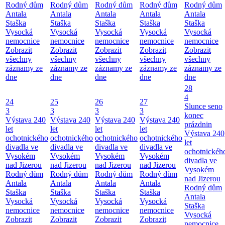
Rodný dům
Rodný dům
Rodný dům
Rodný dům
Rodný dům
Antala
Antala
Antala
Antala
Antala
Staška
Staška
Staška
Staška
Staška
Vysocká
Vysocká
Vysocká
Vysocká
Vysocká
nemocnice
nemocnice
nemocnice
nemocnice
nemocnice
Zobrazit
Zobrazit
Zobrazit
Zobrazit
Zobrazit
všechny
všechny
všechny
všechny
všechny
záznamy ze
záznamy ze
záznamy ze
záznamy ze
záznamy ze
dne
dne
dne
dne
dne
28
4
24
25
26
27
Slunce seno
3
3
3
3
konec
Výstava 240
Výstava 240
Výstava 240
Výstava 240
prázdnin
let
let
let
let
Výstava 240
ochotnického
ochotnického
ochotnického
ochotnického
let
divadla ve
divadla ve
divadla ve
divadla ve
ochotnickéh
Vysokém
Vysokém
Vysokém
Vysokém
divadla ve
nad Jizerou
nad Jizerou
nad Jizerou
nad Jizerou
Vysokém
Rodný dům
Rodný dům
Rodný dům
Rodný dům
nad Jizerou
Antala
Antala
Antala
Antala
Rodný dům
Staška
Staška
Staška
Staška
Antala
Vysocká
Vysocká
Vysocká
Vysocká
Staška
nemocnice
nemocnice
nemocnice
nemocnice
Vysocká
Zobrazit
Zobrazit
Zobrazit
Zobrazit
nemocnice