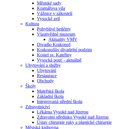
Městské sady
Kramářova vila
Vážnice v zákostelí
Vysocké zelí
Kultura
Pohyblivé betlémy
Vlastivědné muzeum
Aktuality VMV
Divadlo Krakonoš
Krakonošův divadelní podzim
Kostel sv. Kateřiny
Vysocká pouť - aktuálně
Ubytování a služby
Ubytování
Restaurace
Obchody
Školy
Mateřská škola
Základní škola
Integrovaná střední škola
Zdravotnictví
Lékárna Vysoké nad Jizerou
Zdravotní středisko Vysoké nad Jizerou
Ústav chirurgie ruky a plastické chirurgie
Městská knihovna