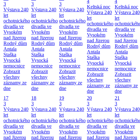
4
4
3
3
3
Keltská noc
Keltská noc
Výstava 240
Výstava 240
Výstava 240
Výstava 240
Výstava 240
let
let
let
let
let
ochotnického
ochotnického
ochotnického
ochotnického
ochotnickéh
divadla ve
divadla ve
divadla ve
divadla ve
divadla ve
Vysokém
Vysokém
Vysokém
Vysokém
Vysokém
nad Jizerou
nad Jizerou
nad Jizerou
nad Jizerou
nad Jizerou
Rodný dům
Rodný dům
Rodný dům
Rodný dům
Rodný dům
Antala
Antala
Antala
Antala
Antala
Staška
Staška
Staška
Staška
Staška
Vysocká
Vysocká
Vysocká
Vysocká
Vysocká
nemocnice
nemocnice
nemocnice
nemocnice
nemocnice
Zobrazit
Zobrazit
Zobrazit
Zobrazit
Zobrazit
všechny
všechny
všechny
všechny
všechny
záznamy ze
záznamy ze
záznamy ze
záznamy ze
záznamy ze
dne
dne
dne
dne
dne
17
18
19
20
21
3
3
3
3
3
Výstava 240
Výstava 240
Výstava 240
Výstava 240
Výstava 240
let
let
let
let
let
ochotnického
ochotnického
ochotnického
ochotnického
ochotnickéh
divadla ve
divadla ve
divadla ve
divadla ve
divadla ve
Vysokém
Vysokém
Vysokém
Vysokém
Vysokém
nad Jizerou
nad Jizerou
nad Jizerou
nad Jizerou
nad Jizerou