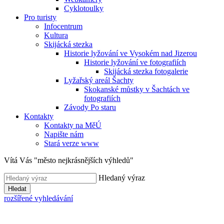
Cyklotoulky
Pro turisty
Infocentrum
Kultura
Skijácká stezka
Historie lyžování ve Vysokém nad Jizerou
Historie lyžování ve fotografiích
Skijácká stezka fotogalerie
Lyžařský areál Šachty
Skokanské můstky v Šachtách ve
fotografiích
Závody Po staru
Kontakty
Kontakty na MěÚ
Napište nám
Stará verze www
Vítá Vás "město nejkrásnějších výhledů"
Hledaný výraz
Hledat
rozšířené vyhledávání