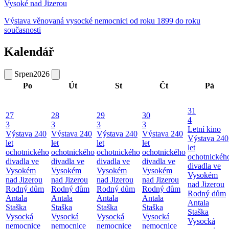
Vysoké nad Jizerou
Výstava věnovaná vysocké nemocnici od roku 1899 do roku
současnosti
Kalendář
Srpen
2026
Po
Út
St
Čt
Pá
31
27
28
29
30
4
3
3
3
3
Letní kino
Výstava 240
Výstava 240
Výstava 240
Výstava 240
Výstava 240
let
let
let
let
let
ochotnického
ochotnického
ochotnického
ochotnického
ochotnickéh
divadla ve
divadla ve
divadla ve
divadla ve
divadla ve
Vysokém
Vysokém
Vysokém
Vysokém
Vysokém
nad Jizerou
nad Jizerou
nad Jizerou
nad Jizerou
nad Jizerou
Rodný dům
Rodný dům
Rodný dům
Rodný dům
Rodný dům
Antala
Antala
Antala
Antala
Antala
Staška
Staška
Staška
Staška
Staška
Vysocká
Vysocká
Vysocká
Vysocká
Vysocká
nemocnice
nemocnice
nemocnice
nemocnice