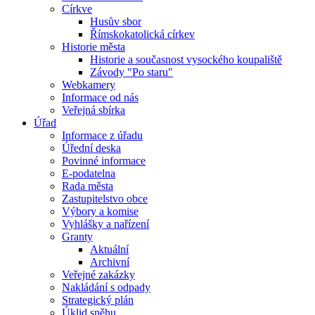
Církve
Husův sbor
Římskokatolická církev
Historie města
Historie a současnost vysockého koupaliště
Závody "Po staru"
Webkamery
Informace od nás
Veřejná sbírka
Úřad
Informace z úřadu
Úřední deska
Povinné informace
E-podatelna
Rada města
Zastupitelstvo obce
Výbory a komise
Vyhlášky a nařízení
Granty
Aktuální
Archivní
Veřejné zakázky
Nakládání s odpady
Strategický plán
Úklid sněhu