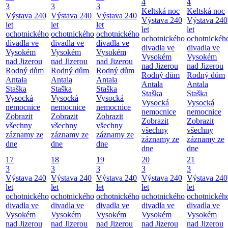
4
4
3
3
3
Keltská noc
Keltská noc
Výstava 240
Výstava 240
Výstava 240
Výstava 240
Výstava 240
let
let
let
let
let
ochotnického
ochotnického
ochotnického
ochotnického
ochotnickéh
divadla ve
divadla ve
divadla ve
divadla ve
divadla ve
Vysokém
Vysokém
Vysokém
Vysokém
Vysokém
nad Jizerou
nad Jizerou
nad Jizerou
nad Jizerou
nad Jizerou
Rodný dům
Rodný dům
Rodný dům
Rodný dům
Rodný dům
Antala
Antala
Antala
Antala
Antala
Staška
Staška
Staška
Staška
Staška
Vysocká
Vysocká
Vysocká
Vysocká
Vysocká
nemocnice
nemocnice
nemocnice
nemocnice
nemocnice
Zobrazit
Zobrazit
Zobrazit
Zobrazit
Zobrazit
všechny
všechny
všechny
všechny
všechny
záznamy ze
záznamy ze
záznamy ze
záznamy ze
záznamy ze
dne
dne
dne
dne
dne
17
18
19
20
21
3
3
3
3
3
Výstava 240
Výstava 240
Výstava 240
Výstava 240
Výstava 240
let
let
let
let
let
ochotnického
ochotnického
ochotnického
ochotnického
ochotnickéh
divadla ve
divadla ve
divadla ve
divadla ve
divadla ve
Vysokém
Vysokém
Vysokém
Vysokém
Vysokém
nad Jizerou
nad Jizerou
nad Jizerou
nad Jizerou
nad Jizerou