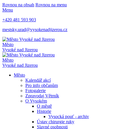
Rovnou na obsah
Rovnou na menu
Menu
+420 481 593 903
mestsky.urad@vysokenadjizerou.cz
Město
Vysoké nad Jizerou
Město
Vysoké nad Jizerou
Město
Kalendář akcí
Pro info občanům
Fotogalerie
Zpravodaj Větrník
O Vysokém
O městě
Historie
Vysocká pouť - archiv
Ústav chirurgie ruky
Slavné osobnosti