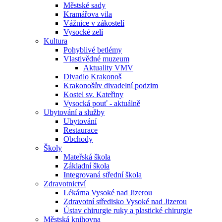
Městské sady
Kramářova vila
Vážnice v zákostelí
Vysocké zelí
Kultura
Pohyblivé betlémy
Vlastivědné muzeum
Aktuality VMV
Divadlo Krakonoš
Krakonošův divadelní podzim
Kostel sv. Kateřiny
Vysocká pouť - aktuálně
Ubytování a služby
Ubytování
Restaurace
Obchody
Školy
Mateřská škola
Základní škola
Integrovaná střední škola
Zdravotnictví
Lékárna Vysoké nad Jizerou
Zdravotní středisko Vysoké nad Jizerou
Ústav chirurgie ruky a plastické chirurgie
Městská knihovna