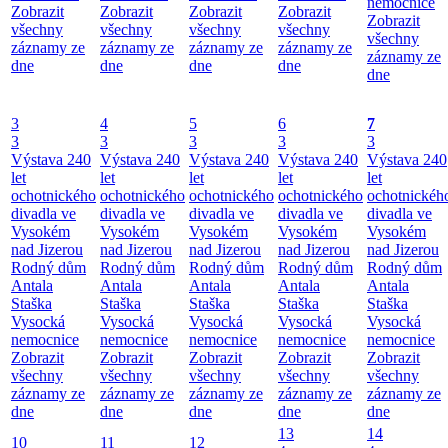
nemocnice
Zobrazit
Zobrazit
Zobrazit
Zobrazit
Zobrazit
všechny
všechny
všechny
všechny
všechny
záznamy ze
záznamy ze
záznamy ze
záznamy ze
záznamy ze
dne
dne
dne
dne
dne
3
4
5
6
7
3
3
3
3
3
Výstava 240
Výstava 240
Výstava 240
Výstava 240
Výstava 240
let
let
let
let
let
ochotnického
ochotnického
ochotnického
ochotnického
ochotnickéh
divadla ve
divadla ve
divadla ve
divadla ve
divadla ve
Vysokém
Vysokém
Vysokém
Vysokém
Vysokém
nad Jizerou
nad Jizerou
nad Jizerou
nad Jizerou
nad Jizerou
Rodný dům
Rodný dům
Rodný dům
Rodný dům
Rodný dům
Antala
Antala
Antala
Antala
Antala
Staška
Staška
Staška
Staška
Staška
Vysocká
Vysocká
Vysocká
Vysocká
Vysocká
nemocnice
nemocnice
nemocnice
nemocnice
nemocnice
Zobrazit
Zobrazit
Zobrazit
Zobrazit
Zobrazit
všechny
všechny
všechny
všechny
všechny
záznamy ze
záznamy ze
záznamy ze
záznamy ze
záznamy ze
dne
dne
dne
dne
dne
13
14
10
11
12