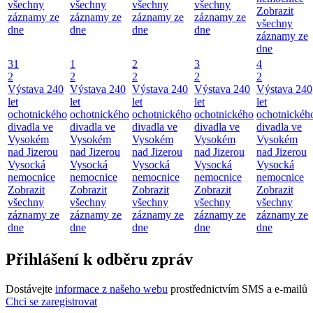
všechny
všechny
všechny
všechny
Zobrazit
záznamy ze
záznamy ze
záznamy ze
záznamy ze
všechny
dne
dne
dne
dne
záznamy ze
dne
31
1
2
3
4
2
2
2
2
2
Výstava 240
Výstava 240
Výstava 240
Výstava 240
Výstava 240
let
let
let
let
let
ochotnického
ochotnického
ochotnického
ochotnického
ochotnickéh
divadla ve
divadla ve
divadla ve
divadla ve
divadla ve
Vysokém
Vysokém
Vysokém
Vysokém
Vysokém
nad Jizerou
nad Jizerou
nad Jizerou
nad Jizerou
nad Jizerou
Vysocká
Vysocká
Vysocká
Vysocká
Vysocká
nemocnice
nemocnice
nemocnice
nemocnice
nemocnice
Zobrazit
Zobrazit
Zobrazit
Zobrazit
Zobrazit
všechny
všechny
všechny
všechny
všechny
záznamy ze
záznamy ze
záznamy ze
záznamy ze
záznamy ze
dne
dne
dne
dne
dne
Přihlášení k odběru zpráv
Dostávejte
informace z našeho webu
prostřednictvím SMS a e-mailů
Chci se zaregistrovat