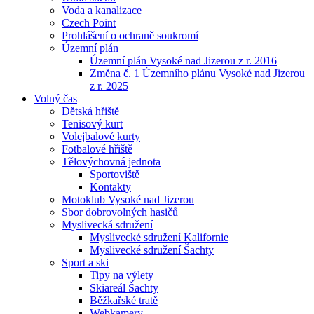
Voda a kanalizace
Czech Point
Prohlášení o ochraně soukromí
Územní plán
Územní plán Vysoké nad Jizerou z r. 2016
Změna č. 1 Územního plánu Vysoké nad Jizerou
z r. 2025
Volný čas
Dětská hřiště
Tenisový kurt
Volejbalové kurty
Fotbalové hřiště
Tělovýchovná jednota
Sportoviště
Kontakty
Motoklub Vysoké nad Jizerou
Sbor dobrovolných hasičů
Myslivecká sdružení
Myslivecké sdružení Kalifornie
Myslivecké sdružení Šachty
Sport a ski
Tipy na výlety
Skiareál Šachty
Běžkařské tratě
Webkamery