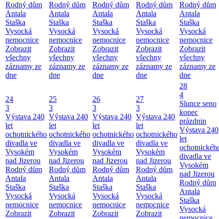
Rodný dům
Rodný dům
Rodný dům
Rodný dům
Rodný dům
Antala
Antala
Antala
Antala
Antala
Staška
Staška
Staška
Staška
Staška
Vysocká
Vysocká
Vysocká
Vysocká
Vysocká
nemocnice
nemocnice
nemocnice
nemocnice
nemocnice
Zobrazit
Zobrazit
Zobrazit
Zobrazit
Zobrazit
všechny
všechny
všechny
všechny
všechny
záznamy ze
záznamy ze
záznamy ze
záznamy ze
záznamy ze
dne
dne
dne
dne
dne
28
4
24
25
26
27
Slunce seno
3
3
3
3
konec
Výstava 240
Výstava 240
Výstava 240
Výstava 240
prázdnin
let
let
let
let
Výstava 240
ochotnického
ochotnického
ochotnického
ochotnického
let
divadla ve
divadla ve
divadla ve
divadla ve
ochotnickéh
Vysokém
Vysokém
Vysokém
Vysokém
divadla ve
nad Jizerou
nad Jizerou
nad Jizerou
nad Jizerou
Vysokém
Rodný dům
Rodný dům
Rodný dům
Rodný dům
nad Jizerou
Antala
Antala
Antala
Antala
Rodný dům
Staška
Staška
Staška
Staška
Antala
Vysocká
Vysocká
Vysocká
Vysocká
Staška
nemocnice
nemocnice
nemocnice
nemocnice
Vysocká
Zobrazit
Zobrazit
Zobrazit
Zobrazit
nemocnice