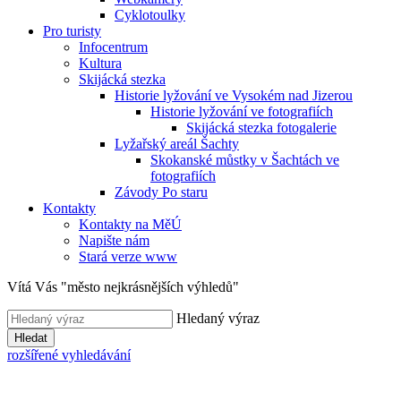
Cyklotoulky
Pro turisty
Infocentrum
Kultura
Skijácká stezka
Historie lyžování ve Vysokém nad Jizerou
Historie lyžování ve fotografiích
Skijácká stezka fotogalerie
Lyžařský areál Šachty
Skokanské můstky v Šachtách ve
fotografiích
Závody Po staru
Kontakty
Kontakty na MěÚ
Napište nám
Stará verze www
Vítá Vás "město nejkrásnějších výhledů"
Hledaný výraz
Hledat
rozšířené vyhledávání