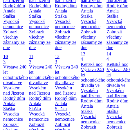
nad Jizerou
nad Jizerou
nad Jizerou
nad Jizerou
nad Jizerou
Rodný dům
Rodný dům
Rodný dům
Rodný dům
Rodný dům
Antala
Antala
Antala
Antala
Antala
Staška
Staška
Staška
Staška
Staška
Vysocká
Vysocká
Vysocká
Vysocká
Vysocká
nemocnice
nemocnice
nemocnice
nemocnice
nemocnice
Zobrazit
Zobrazit
Zobrazit
Zobrazit
Zobrazit
všechny
všechny
všechny
všechny
všechny
záznamy ze
záznamy ze
záznamy ze
záznamy ze
záznamy ze
dne
dne
dne
dne
dne
13
14
10
11
12
4
4
3
3
3
Keltská noc
Keltská noc
Výstava 240
Výstava 240
Výstava 240
Výstava 240
Výstava 240
let
let
let
let
let
ochotnického
ochotnického
ochotnického
ochotnického
ochotnickéh
divadla ve
divadla ve
divadla ve
divadla ve
divadla ve
Vysokém
Vysokém
Vysokém
Vysokém
Vysokém
nad Jizerou
nad Jizerou
nad Jizerou
nad Jizerou
nad Jizerou
Rodný dům
Rodný dům
Rodný dům
Rodný dům
Rodný dům
Antala
Antala
Antala
Antala
Antala
Staška
Staška
Staška
Staška
Staška
Vysocká
Vysocká
Vysocká
Vysocká
Vysocká
nemocnice
nemocnice
nemocnice
nemocnice
nemocnice
Zobrazit
Zobrazit
Zobrazit
Zobrazit
Zobrazit
všechny
všechny
všechny