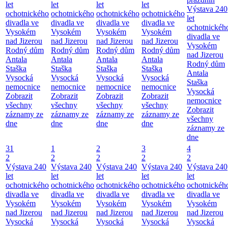
let
let
let
let
Výstava 240
ochotnického
ochotnického
ochotnického
ochotnického
let
divadla ve
divadla ve
divadla ve
divadla ve
ochotnickéh
Vysokém
Vysokém
Vysokém
Vysokém
divadla ve
nad Jizerou
nad Jizerou
nad Jizerou
nad Jizerou
Vysokém
Rodný dům
Rodný dům
Rodný dům
Rodný dům
nad Jizerou
Antala
Antala
Antala
Antala
Rodný dům
Staška
Staška
Staška
Staška
Antala
Vysocká
Vysocká
Vysocká
Vysocká
Staška
nemocnice
nemocnice
nemocnice
nemocnice
Vysocká
Zobrazit
Zobrazit
Zobrazit
Zobrazit
nemocnice
všechny
všechny
všechny
všechny
Zobrazit
záznamy ze
záznamy ze
záznamy ze
záznamy ze
všechny
dne
dne
dne
dne
záznamy ze
dne
31
1
2
3
4
2
2
2
2
2
Výstava 240
Výstava 240
Výstava 240
Výstava 240
Výstava 240
let
let
let
let
let
ochotnického
ochotnického
ochotnického
ochotnického
ochotnickéh
divadla ve
divadla ve
divadla ve
divadla ve
divadla ve
Vysokém
Vysokém
Vysokém
Vysokém
Vysokém
nad Jizerou
nad Jizerou
nad Jizerou
nad Jizerou
nad Jizerou
Vysocká
Vysocká
Vysocká
Vysocká
Vysocká