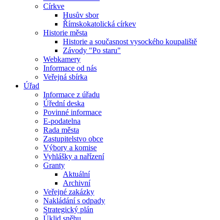
Církve
Husův sbor
Římskokatolická církev
Historie města
Historie a současnost vysockého koupaliště
Závody "Po staru"
Webkamery
Informace od nás
Veřejná sbírka
Úřad
Informace z úřadu
Úřední deska
Povinné informace
E-podatelna
Rada města
Zastupitelstvo obce
Výbory a komise
Vyhlášky a nařízení
Granty
Aktuální
Archivní
Veřejné zakázky
Nakládání s odpady
Strategický plán
Úklid sněhu