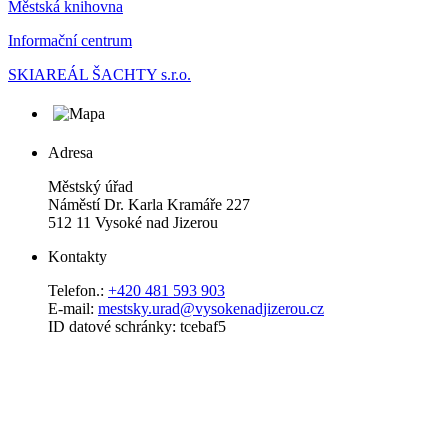
Městská knihovna
Informační centrum
SKIAREÁL ŠACHTY s.r.o.
Adresa
Městský úřad
Náměstí Dr. Karla Kramáře 227
512 11 Vysoké nad Jizerou
Kontakty
Telefon.:
+420 481 593 903
E-mail:
mestsky.urad@vysokenadjizerou.cz
ID datové schránky: tcebaf5