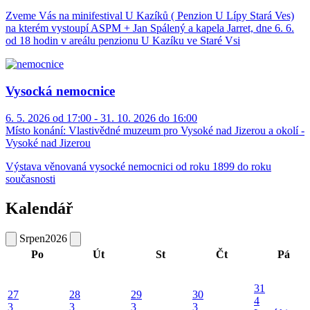
Zveme Vás na minifestival U Kazíků ( Penzion U Lípy Stará Ves)
na kterém vystoupí ASPM + Jan Spálený a kapela Jarret, dne 6. 6.
od 18 hodin v areálu penzionu U Kazíku ve Staré Vsi
Vysocká nemocnice
6. 5. 2026 od 17:00 - 31. 10. 2026 do 16:00
Místo konání:
Vlastivědné muzeum pro Vysoké nad Jizerou a okolí -
Vysoké nad Jizerou
Výstava věnovaná vysocké nemocnici od roku 1899 do roku
současnosti
Kalendář
Srpen
2026
Po
Út
St
Čt
Pá
31
27
28
29
30
4
3
3
3
3