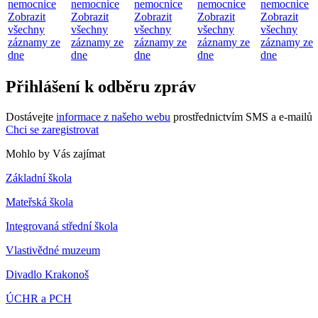
nemocnice
nemocnice
nemocnice
nemocnice
nemocnice
Zobrazit
Zobrazit
Zobrazit
Zobrazit
Zobrazit
všechny
všechny
všechny
všechny
všechny
záznamy ze
záznamy ze
záznamy ze
záznamy ze
záznamy ze
dne
dne
dne
dne
dne
Přihlášení k odběru zpráv
Dostávejte
informace z našeho webu
prostřednictvím SMS a e-mailů
Chci se zaregistrovat
Mohlo by Vás zajímat
Základní škola
Mateřská škola
Integrovaná střední škola
Vlastivědné muzeum
Divadlo Krakonoš
ÚCHR a PCH