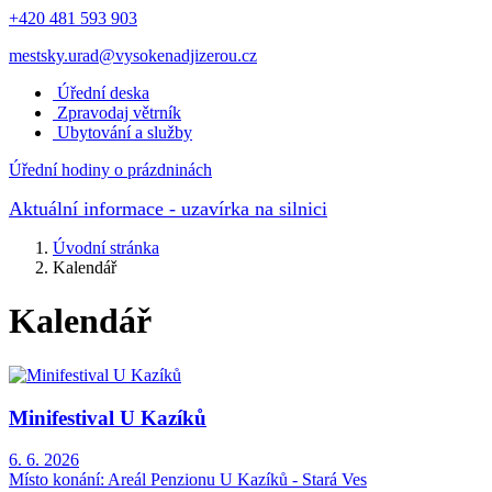
+420 481 593 903
mestsky.urad@vysokenadjizerou.cz
Úřední deska
Zpravodaj větrník
Ubytování a služby
Úřední hodiny o prázdninách
Aktuální informace
- uzavírka na silnici
Úvodní stránka
Kalendář
Kalendář
Minifestival U Kazíků
6. 6. 2026
Místo konání:
Areál Penzionu U Kazíků - Stará Ves