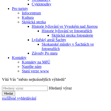
Cyklotoulky
Pro turisty
Infocentrum
Kultura
Skijácká stezka
Historie lyžování ve Vysokém nad Jizerou
Historie lyžování ve fotografiích
Skijácká stezka fotogalerie
Lyžařský areál Šachty
Skokanské můstky v Šachtách ve
fotografiích
Závody Po staru
Kontakty
Kontakty na MěÚ
Napište nám
Stará verze www
Vítá Vás "město nejkrásnějších výhledů"
Hledaný výraz
Hledat
rozšířené vyhledávání