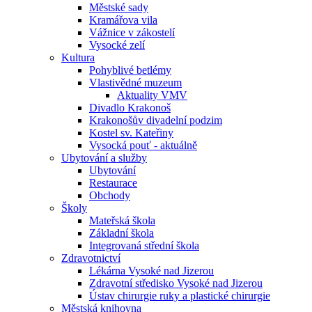
Městské sady
Kramářova vila
Vážnice v zákostelí
Vysocké zelí
Kultura
Pohyblivé betlémy
Vlastivědné muzeum
Aktuality VMV
Divadlo Krakonoš
Krakonošův divadelní podzim
Kostel sv. Kateřiny
Vysocká pouť - aktuálně
Ubytování a služby
Ubytování
Restaurace
Obchody
Školy
Mateřská škola
Základní škola
Integrovaná střední škola
Zdravotnictví
Lékárna Vysoké nad Jizerou
Zdravotní středisko Vysoké nad Jizerou
Ústav chirurgie ruky a plastické chirurgie
Městská knihovna