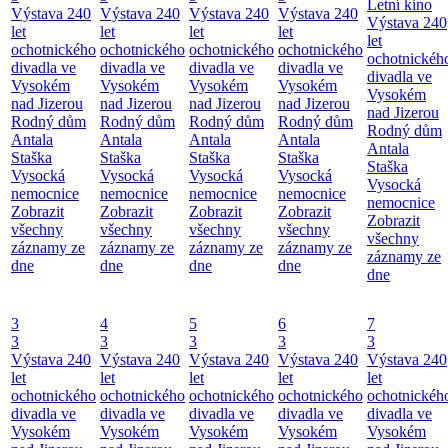
Letní kino
Výstava 240
Výstava 240
Výstava 240
Výstava 240
Výstava 240
let
let
let
let
let
ochotnického
ochotnického
ochotnického
ochotnického
ochotnickéh
divadla ve
divadla ve
divadla ve
divadla ve
divadla ve
Vysokém
Vysokém
Vysokém
Vysokém
Vysokém
nad Jizerou
nad Jizerou
nad Jizerou
nad Jizerou
nad Jizerou
Rodný dům
Rodný dům
Rodný dům
Rodný dům
Rodný dům
Antala
Antala
Antala
Antala
Antala
Staška
Staška
Staška
Staška
Staška
Vysocká
Vysocká
Vysocká
Vysocká
Vysocká
nemocnice
nemocnice
nemocnice
nemocnice
nemocnice
Zobrazit
Zobrazit
Zobrazit
Zobrazit
Zobrazit
všechny
všechny
všechny
všechny
všechny
záznamy ze
záznamy ze
záznamy ze
záznamy ze
záznamy ze
dne
dne
dne
dne
dne
3
4
5
6
7
3
3
3
3
3
Výstava 240
Výstava 240
Výstava 240
Výstava 240
Výstava 240
let
let
let
let
let
ochotnického
ochotnického
ochotnického
ochotnického
ochotnickéh
divadla ve
divadla ve
divadla ve
divadla ve
divadla ve
Vysokém
Vysokém
Vysokém
Vysokém
Vysokém