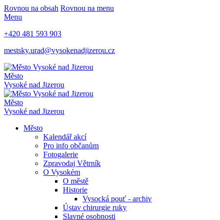
Rovnou na obsah
Rovnou na menu
Menu
+420 481 593 903
mestsky.urad@vysokenadjizerou.cz
Město
Vysoké nad Jizerou
Město
Vysoké nad Jizerou
Město
Kalendář akcí
Pro info občanům
Fotogalerie
Zpravodaj Větrník
O Vysokém
O městě
Historie
Vysocká pouť - archiv
Ústav chirurgie ruky
Slavné osobnosti