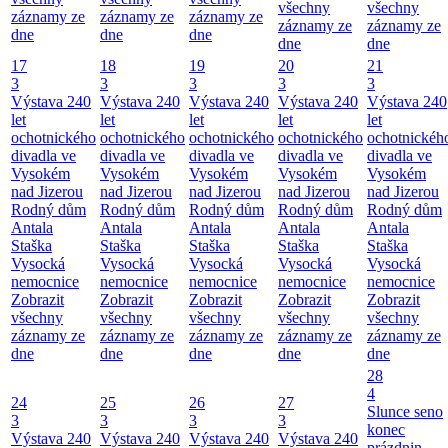
všechny
všechny
záznamy ze
záznamy ze
záznamy ze
záznamy ze
záznamy ze
dne
dne
dne
dne
dne
17
18
19
20
21
3
3
3
3
3
Výstava 240
Výstava 240
Výstava 240
Výstava 240
Výstava 240
let
let
let
let
let
ochotnického
ochotnického
ochotnického
ochotnického
ochotnickéh
divadla ve
divadla ve
divadla ve
divadla ve
divadla ve
Vysokém
Vysokém
Vysokém
Vysokém
Vysokém
nad Jizerou
nad Jizerou
nad Jizerou
nad Jizerou
nad Jizerou
Rodný dům
Rodný dům
Rodný dům
Rodný dům
Rodný dům
Antala
Antala
Antala
Antala
Antala
Staška
Staška
Staška
Staška
Staška
Vysocká
Vysocká
Vysocká
Vysocká
Vysocká
nemocnice
nemocnice
nemocnice
nemocnice
nemocnice
Zobrazit
Zobrazit
Zobrazit
Zobrazit
Zobrazit
všechny
všechny
všechny
všechny
všechny
záznamy ze
záznamy ze
záznamy ze
záznamy ze
záznamy ze
dne
dne
dne
dne
dne
28
4
24
25
26
27
Slunce seno
3
3
3
3
konec
Výstava 240
Výstava 240
Výstava 240
Výstava 240
prázdnin