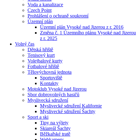
Voda a kanalizace
Czech Point
Prohlášení o ochraně soukromí
Územní plán
Územní plán Vysoké nad Jizerou z r. 2016
Změna č. 1 Územního plánu Vysoké nad Jizerou
z r. 2025
Volný čas
Dětská hřiště
Tenisový kurt
Volejbalové kurty
Fotbalové hřiště
Tělovýchovná jednota
Sportoviště
Kontakty
Motoklub Vysoké nad Jizerou
Sbor dobrovolných hasičů
Myslivecká sdružení
Myslivecké sdružení Kalifornie
Myslivecké sdružení Šachty
Sport a ski
Tipy na výlety
Skiareál Šachty
Běžkařské tratě
Webkamery