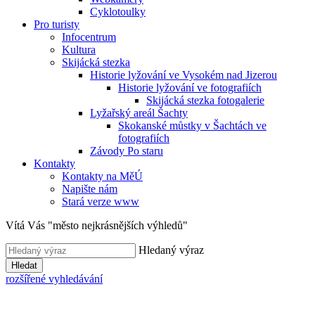
Cyklotoulky
Pro turisty
Infocentrum
Kultura
Skijácká stezka
Historie lyžování ve Vysokém nad Jizerou
Historie lyžování ve fotografiích
Skijácká stezka fotogalerie
Lyžařský areál Šachty
Skokanské můstky v Šachtách ve
fotografiích
Závody Po staru
Kontakty
Kontakty na MěÚ
Napište nám
Stará verze www
Vítá Vás "město nejkrásnějších výhledů"
Hledaný výraz
Hledat
rozšířené vyhledávání