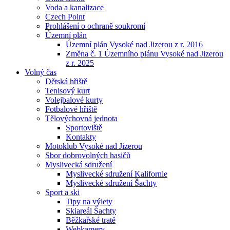
Voda a kanalizace
Czech Point
Prohlášení o ochraně soukromí
Územní plán
Územní plán Vysoké nad Jizerou z r. 2016
Změna č. 1 Územního plánu Vysoké nad Jizerou
z r. 2025
Volný čas
Dětská hřiště
Tenisový kurt
Volejbalové kurty
Fotbalové hřiště
Tělovýchovná jednota
Sportoviště
Kontakty
Motoklub Vysoké nad Jizerou
Sbor dobrovolných hasičů
Myslivecká sdružení
Myslivecké sdružení Kalifornie
Myslivecké sdružení Šachty
Sport a ski
Tipy na výlety
Skiareál Šachty
Běžkařské tratě
Webkamery