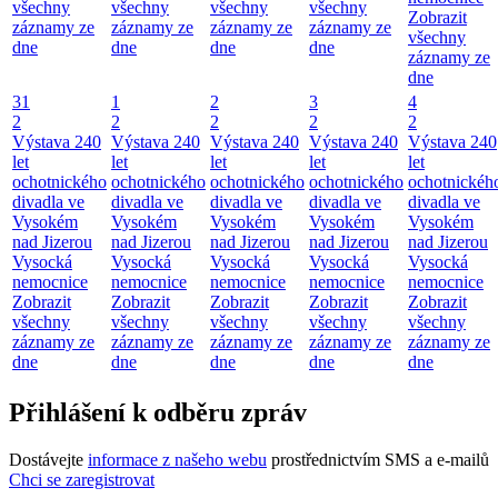
všechny
všechny
všechny
všechny
Zobrazit
záznamy ze
záznamy ze
záznamy ze
záznamy ze
všechny
dne
dne
dne
dne
záznamy ze
dne
31
1
2
3
4
2
2
2
2
2
Výstava 240
Výstava 240
Výstava 240
Výstava 240
Výstava 240
let
let
let
let
let
ochotnického
ochotnického
ochotnického
ochotnického
ochotnickéh
divadla ve
divadla ve
divadla ve
divadla ve
divadla ve
Vysokém
Vysokém
Vysokém
Vysokém
Vysokém
nad Jizerou
nad Jizerou
nad Jizerou
nad Jizerou
nad Jizerou
Vysocká
Vysocká
Vysocká
Vysocká
Vysocká
nemocnice
nemocnice
nemocnice
nemocnice
nemocnice
Zobrazit
Zobrazit
Zobrazit
Zobrazit
Zobrazit
všechny
všechny
všechny
všechny
všechny
záznamy ze
záznamy ze
záznamy ze
záznamy ze
záznamy ze
dne
dne
dne
dne
dne
Přihlášení k odběru zpráv
Dostávejte
informace z našeho webu
prostřednictvím SMS a e-mailů
Chci se zaregistrovat