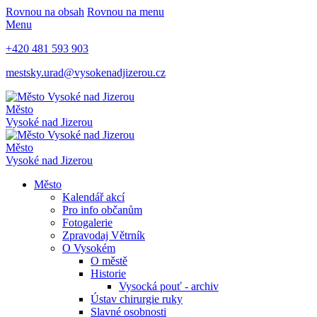
Rovnou na obsah
Rovnou na menu
Menu
+420 481 593 903
mestsky.urad@vysokenadjizerou.cz
Město
Vysoké nad Jizerou
Město
Vysoké nad Jizerou
Město
Kalendář akcí
Pro info občanům
Fotogalerie
Zpravodaj Větrník
O Vysokém
O městě
Historie
Vysocká pouť - archiv
Ústav chirurgie ruky
Slavné osobnosti