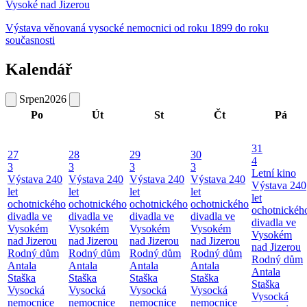
Vysoké nad Jizerou
Výstava věnovaná vysocké nemocnici od roku 1899 do roku
současnosti
Kalendář
Srpen
2026
Po
Út
St
Čt
Pá
31
27
28
29
30
4
3
3
3
3
Letní kino
Výstava 240
Výstava 240
Výstava 240
Výstava 240
Výstava 240
let
let
let
let
let
ochotnického
ochotnického
ochotnického
ochotnického
ochotnickéh
divadla ve
divadla ve
divadla ve
divadla ve
divadla ve
Vysokém
Vysokém
Vysokém
Vysokém
Vysokém
nad Jizerou
nad Jizerou
nad Jizerou
nad Jizerou
nad Jizerou
Rodný dům
Rodný dům
Rodný dům
Rodný dům
Rodný dům
Antala
Antala
Antala
Antala
Antala
Staška
Staška
Staška
Staška
Staška
Vysocká
Vysocká
Vysocká
Vysocká
Vysocká
nemocnice
nemocnice
nemocnice
nemocnice