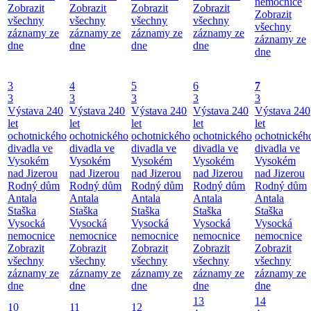
nemocnice
Zobrazit
Zobrazit
Zobrazit
Zobrazit
Zobrazit
všechny
všechny
všechny
všechny
všechny
záznamy ze
záznamy ze
záznamy ze
záznamy ze
záznamy ze
dne
dne
dne
dne
dne
3
4
5
6
7
3
3
3
3
3
Výstava 240
Výstava 240
Výstava 240
Výstava 240
Výstava 240
let
let
let
let
let
ochotnického
ochotnického
ochotnického
ochotnického
ochotnickéh
divadla ve
divadla ve
divadla ve
divadla ve
divadla ve
Vysokém
Vysokém
Vysokém
Vysokém
Vysokém
nad Jizerou
nad Jizerou
nad Jizerou
nad Jizerou
nad Jizerou
Rodný dům
Rodný dům
Rodný dům
Rodný dům
Rodný dům
Antala
Antala
Antala
Antala
Antala
Staška
Staška
Staška
Staška
Staška
Vysocká
Vysocká
Vysocká
Vysocká
Vysocká
nemocnice
nemocnice
nemocnice
nemocnice
nemocnice
Zobrazit
Zobrazit
Zobrazit
Zobrazit
Zobrazit
všechny
všechny
všechny
všechny
všechny
záznamy ze
záznamy ze
záznamy ze
záznamy ze
záznamy ze
dne
dne
dne
dne
dne
13
14
10
11
12