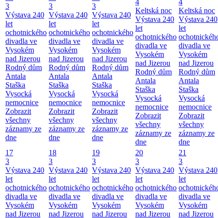
4
4
3
3
3
Keltská noc
Keltská noc
Výstava 240
Výstava 240
Výstava 240
Výstava 240
Výstava 240
let
let
let
let
let
ochotnického
ochotnického
ochotnického
ochotnického
ochotnickéh
divadla ve
divadla ve
divadla ve
divadla ve
divadla ve
Vysokém
Vysokém
Vysokém
Vysokém
Vysokém
nad Jizerou
nad Jizerou
nad Jizerou
nad Jizerou
nad Jizerou
Rodný dům
Rodný dům
Rodný dům
Rodný dům
Rodný dům
Antala
Antala
Antala
Antala
Antala
Staška
Staška
Staška
Staška
Staška
Vysocká
Vysocká
Vysocká
Vysocká
Vysocká
nemocnice
nemocnice
nemocnice
nemocnice
nemocnice
Zobrazit
Zobrazit
Zobrazit
Zobrazit
Zobrazit
všechny
všechny
všechny
všechny
všechny
záznamy ze
záznamy ze
záznamy ze
záznamy ze
záznamy ze
dne
dne
dne
dne
dne
17
18
19
20
21
3
3
3
3
3
Výstava 240
Výstava 240
Výstava 240
Výstava 240
Výstava 240
let
let
let
let
let
ochotnického
ochotnického
ochotnického
ochotnického
ochotnickéh
divadla ve
divadla ve
divadla ve
divadla ve
divadla ve
Vysokém
Vysokém
Vysokém
Vysokém
Vysokém
nad Jizerou
nad Jizerou
nad Jizerou
nad Jizerou
nad Jizerou