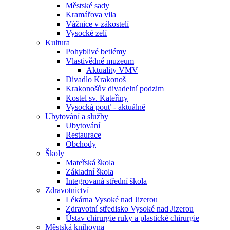
Městské sady
Kramářova vila
Vážnice v zákostelí
Vysocké zelí
Kultura
Pohyblivé betlémy
Vlastivědné muzeum
Aktuality VMV
Divadlo Krakonoš
Krakonošův divadelní podzim
Kostel sv. Kateřiny
Vysocká pouť - aktuálně
Ubytování a služby
Ubytování
Restaurace
Obchody
Školy
Mateřská škola
Základní škola
Integrovaná střední škola
Zdravotnictví
Lékárna Vysoké nad Jizerou
Zdravotní středisko Vysoké nad Jizerou
Ústav chirurgie ruky a plastické chirurgie
Městská knihovna