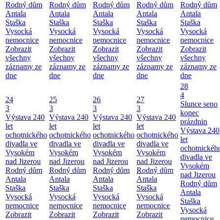
Rodný dům
Rodný dům
Rodný dům
Rodný dům
Rodný dům
Antala
Antala
Antala
Antala
Antala
Staška
Staška
Staška
Staška
Staška
Vysocká
Vysocká
Vysocká
Vysocká
Vysocká
nemocnice
nemocnice
nemocnice
nemocnice
nemocnice
Zobrazit
Zobrazit
Zobrazit
Zobrazit
Zobrazit
všechny
všechny
všechny
všechny
všechny
záznamy ze
záznamy ze
záznamy ze
záznamy ze
záznamy ze
dne
dne
dne
dne
dne
28
4
24
25
26
27
Slunce seno
3
3
3
3
konec
Výstava 240
Výstava 240
Výstava 240
Výstava 240
prázdnin
let
let
let
let
Výstava 240
ochotnického
ochotnického
ochotnického
ochotnického
let
divadla ve
divadla ve
divadla ve
divadla ve
ochotnickéh
Vysokém
Vysokém
Vysokém
Vysokém
divadla ve
nad Jizerou
nad Jizerou
nad Jizerou
nad Jizerou
Vysokém
Rodný dům
Rodný dům
Rodný dům
Rodný dům
nad Jizerou
Antala
Antala
Antala
Antala
Rodný dům
Staška
Staška
Staška
Staška
Antala
Vysocká
Vysocká
Vysocká
Vysocká
Staška
nemocnice
nemocnice
nemocnice
nemocnice
Vysocká
Zobrazit
Zobrazit
Zobrazit
Zobrazit
nemocnice