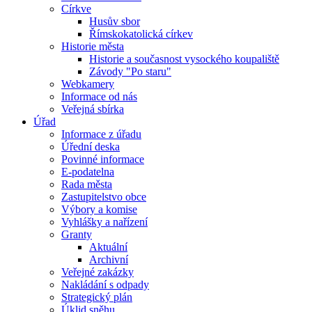
Církve
Husův sbor
Římskokatolická církev
Historie města
Historie a současnost vysockého koupaliště
Závody "Po staru"
Webkamery
Informace od nás
Veřejná sbírka
Úřad
Informace z úřadu
Úřední deska
Povinné informace
E-podatelna
Rada města
Zastupitelstvo obce
Výbory a komise
Vyhlášky a nařízení
Granty
Aktuální
Archivní
Veřejné zakázky
Nakládání s odpady
Strategický plán
Úklid sněhu