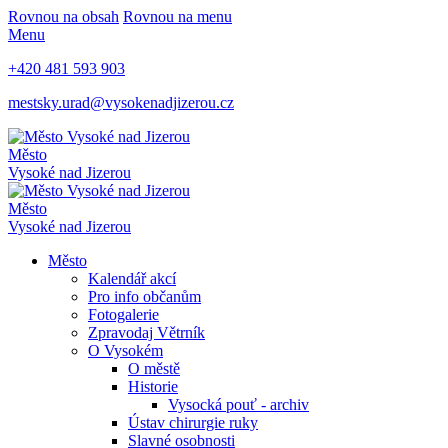
Rovnou na obsah
Rovnou na menu
Menu
+420 481 593 903
mestsky.urad@vysokenadjizerou.cz
Město
Vysoké nad Jizerou
Město
Vysoké nad Jizerou
Město
Kalendář akcí
Pro info občanům
Fotogalerie
Zpravodaj Větrník
O Vysokém
O městě
Historie
Vysocká pouť - archiv
Ústav chirurgie ruky
Slavné osobnosti