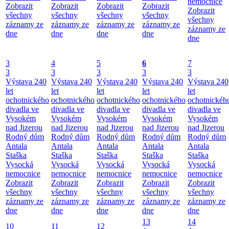
nemocnice
Zobrazit
Zobrazit
Zobrazit
Zobrazit
Zobrazit
všechny
všechny
všechny
všechny
všechny
záznamy ze
záznamy ze
záznamy ze
záznamy ze
záznamy ze
dne
dne
dne
dne
dne
3
4
5
6
7
3
3
3
3
3
Výstava 240
Výstava 240
Výstava 240
Výstava 240
Výstava 240
let
let
let
let
let
ochotnického
ochotnického
ochotnického
ochotnického
ochotnickéh
divadla ve
divadla ve
divadla ve
divadla ve
divadla ve
Vysokém
Vysokém
Vysokém
Vysokém
Vysokém
nad Jizerou
nad Jizerou
nad Jizerou
nad Jizerou
nad Jizerou
Rodný dům
Rodný dům
Rodný dům
Rodný dům
Rodný dům
Antala
Antala
Antala
Antala
Antala
Staška
Staška
Staška
Staška
Staška
Vysocká
Vysocká
Vysocká
Vysocká
Vysocká
nemocnice
nemocnice
nemocnice
nemocnice
nemocnice
Zobrazit
Zobrazit
Zobrazit
Zobrazit
Zobrazit
všechny
všechny
všechny
všechny
všechny
záznamy ze
záznamy ze
záznamy ze
záznamy ze
záznamy ze
dne
dne
dne
dne
dne
13
14
10
11
12