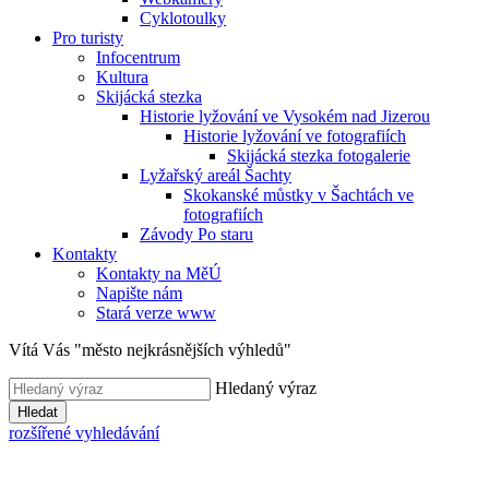
Cyklotoulky
Pro turisty
Infocentrum
Kultura
Skijácká stezka
Historie lyžování ve Vysokém nad Jizerou
Historie lyžování ve fotografiích
Skijácká stezka fotogalerie
Lyžařský areál Šachty
Skokanské můstky v Šachtách ve
fotografiích
Závody Po staru
Kontakty
Kontakty na MěÚ
Napište nám
Stará verze www
Vítá Vás "město nejkrásnějších výhledů"
Hledaný výraz
Hledat
rozšířené vyhledávání