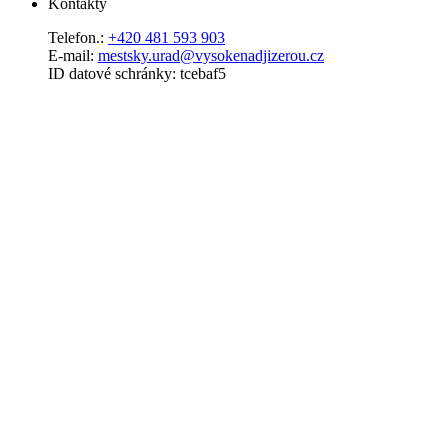
Kontakty
Telefon.:
+420 481 593 903
E-mail:
mestsky.urad@vysokenadjizerou.cz
ID datové schránky: tcebaf5