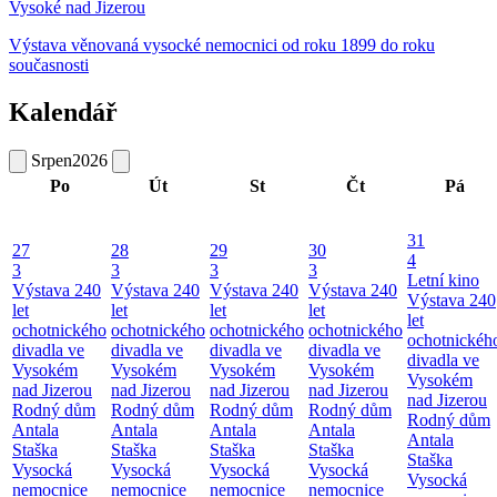
Vysoké nad Jizerou
Výstava věnovaná vysocké nemocnici od roku 1899 do roku
současnosti
Kalendář
Srpen
2026
Po
Út
St
Čt
Pá
31
27
28
29
30
4
3
3
3
3
Letní kino
Výstava 240
Výstava 240
Výstava 240
Výstava 240
Výstava 240
let
let
let
let
let
ochotnického
ochotnického
ochotnického
ochotnického
ochotnickéh
divadla ve
divadla ve
divadla ve
divadla ve
divadla ve
Vysokém
Vysokém
Vysokém
Vysokém
Vysokém
nad Jizerou
nad Jizerou
nad Jizerou
nad Jizerou
nad Jizerou
Rodný dům
Rodný dům
Rodný dům
Rodný dům
Rodný dům
Antala
Antala
Antala
Antala
Antala
Staška
Staška
Staška
Staška
Staška
Vysocká
Vysocká
Vysocká
Vysocká
Vysocká
nemocnice
nemocnice
nemocnice
nemocnice