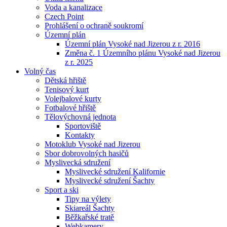
Voda a kanalizace
Czech Point
Prohlášení o ochraně soukromí
Územní plán
Územní plán Vysoké nad Jizerou z r. 2016
Změna č. 1 Územního plánu Vysoké nad Jizerou
z r. 2025
Volný čas
Dětská hřiště
Tenisový kurt
Volejbalové kurty
Fotbalové hřiště
Tělovýchovná jednota
Sportoviště
Kontakty
Motoklub Vysoké nad Jizerou
Sbor dobrovolných hasičů
Myslivecká sdružení
Myslivecké sdružení Kalifornie
Myslivecké sdružení Šachty
Sport a ski
Tipy na výlety
Skiareál Šachty
Běžkařské tratě
Webkamery