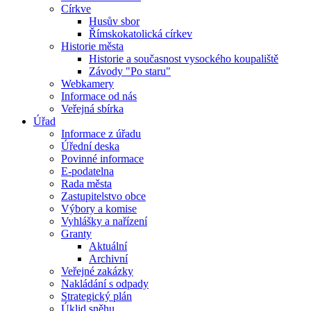
Církve
Husův sbor
Římskokatolická církev
Historie města
Historie a současnost vysockého koupaliště
Závody "Po staru"
Webkamery
Informace od nás
Veřejná sbírka
Úřad
Informace z úřadu
Úřední deska
Povinné informace
E-podatelna
Rada města
Zastupitelstvo obce
Výbory a komise
Vyhlášky a nařízení
Granty
Aktuální
Archivní
Veřejné zakázky
Nakládání s odpady
Strategický plán
Úklid sněhu