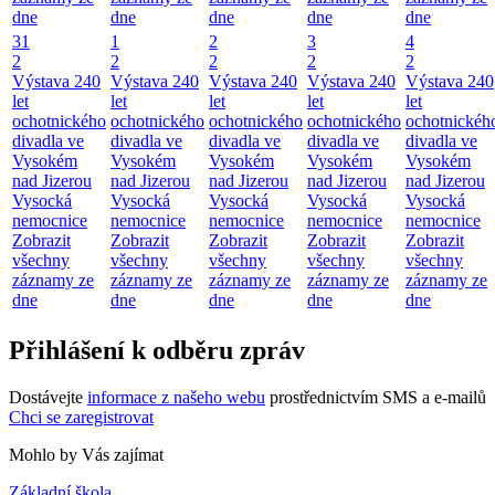
dne
dne
dne
dne
dne
31
1
2
3
4
2
2
2
2
2
Výstava 240
Výstava 240
Výstava 240
Výstava 240
Výstava 240
let
let
let
let
let
ochotnického
ochotnického
ochotnického
ochotnického
ochotnickéh
divadla ve
divadla ve
divadla ve
divadla ve
divadla ve
Vysokém
Vysokém
Vysokém
Vysokém
Vysokém
nad Jizerou
nad Jizerou
nad Jizerou
nad Jizerou
nad Jizerou
Vysocká
Vysocká
Vysocká
Vysocká
Vysocká
nemocnice
nemocnice
nemocnice
nemocnice
nemocnice
Zobrazit
Zobrazit
Zobrazit
Zobrazit
Zobrazit
všechny
všechny
všechny
všechny
všechny
záznamy ze
záznamy ze
záznamy ze
záznamy ze
záznamy ze
dne
dne
dne
dne
dne
Přihlášení k odběru zpráv
Dostávejte
informace z našeho webu
prostřednictvím SMS a e-mailů
Chci se zaregistrovat
Mohlo by Vás zajímat
Základní škola