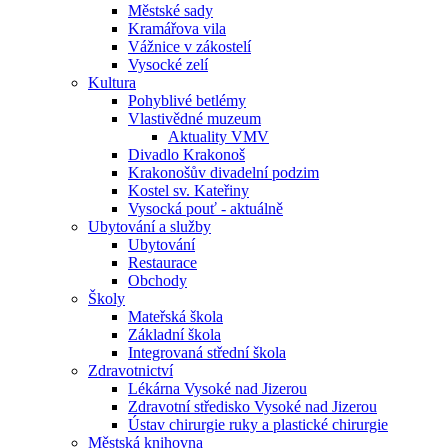
Městské sady
Kramářova vila
Vážnice v zákostelí
Vysocké zelí
Kultura
Pohyblivé betlémy
Vlastivědné muzeum
Aktuality VMV
Divadlo Krakonoš
Krakonošův divadelní podzim
Kostel sv. Kateřiny
Vysocká pouť - aktuálně
Ubytování a služby
Ubytování
Restaurace
Obchody
Školy
Mateřská škola
Základní škola
Integrovaná střední škola
Zdravotnictví
Lékárna Vysoké nad Jizerou
Zdravotní středisko Vysoké nad Jizerou
Ústav chirurgie ruky a plastické chirurgie
Městská knihovna