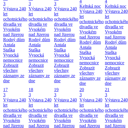
4
4
3
3
3
Keltská noc
Keltská noc
Výstava 240
Výstava 240
Výstava 240
Výstava 240
Výstava 240
let
let
let
let
let
ochotnického
ochotnického
ochotnického
ochotnického
ochotnickéh
divadla ve
divadla ve
divadla ve
divadla ve
divadla ve
Vysokém
Vysokém
Vysokém
Vysokém
Vysokém
nad Jizerou
nad Jizerou
nad Jizerou
nad Jizerou
nad Jizerou
Rodný dům
Rodný dům
Rodný dům
Rodný dům
Rodný dům
Antala
Antala
Antala
Antala
Antala
Staška
Staška
Staška
Staška
Staška
Vysocká
Vysocká
Vysocká
Vysocká
Vysocká
nemocnice
nemocnice
nemocnice
nemocnice
nemocnice
Zobrazit
Zobrazit
Zobrazit
Zobrazit
Zobrazit
všechny
všechny
všechny
všechny
všechny
záznamy ze
záznamy ze
záznamy ze
záznamy ze
záznamy ze
dne
dne
dne
dne
dne
17
18
19
20
21
3
3
3
3
3
Výstava 240
Výstava 240
Výstava 240
Výstava 240
Výstava 240
let
let
let
let
let
ochotnického
ochotnického
ochotnického
ochotnického
ochotnickéh
divadla ve
divadla ve
divadla ve
divadla ve
divadla ve
Vysokém
Vysokém
Vysokém
Vysokém
Vysokém
nad Jizerou
nad Jizerou
nad Jizerou
nad Jizerou
nad Jizerou