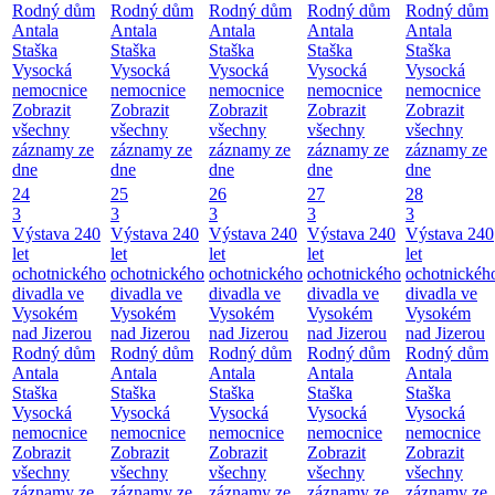
Rodný dům
Rodný dům
Rodný dům
Rodný dům
Rodný dům
Antala
Antala
Antala
Antala
Antala
Staška
Staška
Staška
Staška
Staška
Vysocká
Vysocká
Vysocká
Vysocká
Vysocká
nemocnice
nemocnice
nemocnice
nemocnice
nemocnice
Zobrazit
Zobrazit
Zobrazit
Zobrazit
Zobrazit
všechny
všechny
všechny
všechny
všechny
záznamy ze
záznamy ze
záznamy ze
záznamy ze
záznamy ze
dne
dne
dne
dne
dne
24
25
26
27
28
3
3
3
3
3
Výstava 240
Výstava 240
Výstava 240
Výstava 240
Výstava 240
let
let
let
let
let
ochotnického
ochotnického
ochotnického
ochotnického
ochotnickéh
divadla ve
divadla ve
divadla ve
divadla ve
divadla ve
Vysokém
Vysokém
Vysokém
Vysokém
Vysokém
nad Jizerou
nad Jizerou
nad Jizerou
nad Jizerou
nad Jizerou
Rodný dům
Rodný dům
Rodný dům
Rodný dům
Rodný dům
Antala
Antala
Antala
Antala
Antala
Staška
Staška
Staška
Staška
Staška
Vysocká
Vysocká
Vysocká
Vysocká
Vysocká
nemocnice
nemocnice
nemocnice
nemocnice
nemocnice
Zobrazit
Zobrazit
Zobrazit
Zobrazit
Zobrazit
všechny
všechny
všechny
všechny
všechny
záznamy ze
záznamy ze
záznamy ze
záznamy ze
záznamy ze