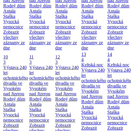
nad Jizerou
nad Jizerou
nad Jizerou
nad Jizerou
nad Jizerou
Rodný dům
Rodný dům
Rodný dům
Rodný dům
Rodný dům
Antala
Antala
Antala
Antala
Antala
Staška
Staška
Staška
Staška
Staška
Vysocká
Vysocká
Vysocká
Vysocká
Vysocká
nemocnice
nemocnice
nemocnice
nemocnice
nemocnice
Zobrazit
Zobrazit
Zobrazit
Zobrazit
Zobrazit
všechny
všechny
všechny
všechny
všechny
záznamy ze
záznamy ze
záznamy ze
záznamy ze
záznamy ze
dne
dne
dne
dne
dne
13
14
10
11
12
4
4
3
3
3
Keltská noc
Keltská noc
Výstava 240
Výstava 240
Výstava 240
Výstava 240
Výstava 240
let
let
let
let
let
ochotnického
ochotnického
ochotnického
ochotnického
ochotnickéh
divadla ve
divadla ve
divadla ve
divadla ve
divadla ve
Vysokém
Vysokém
Vysokém
Vysokém
Vysokém
nad Jizerou
nad Jizerou
nad Jizerou
nad Jizerou
nad Jizerou
Rodný dům
Rodný dům
Rodný dům
Rodný dům
Rodný dům
Antala
Antala
Antala
Antala
Antala
Staška
Staška
Staška
Staška
Staška
Vysocká
Vysocká
Vysocká
Vysocká
Vysocká
nemocnice
nemocnice
nemocnice
nemocnice
nemocnice
Zobrazit
Zobrazit
Zobrazit
Zobrazit
Zobrazit
všechny
všechny
všechny