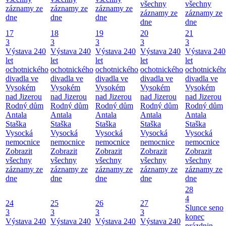
všechny
všechny
záznamy ze
záznamy ze
záznamy ze
záznamy ze
záznamy ze
dne
dne
dne
dne
dne
17
18
19
20
21
3
3
3
3
3
Výstava 240
Výstava 240
Výstava 240
Výstava 240
Výstava 240
let
let
let
let
let
ochotnického
ochotnického
ochotnického
ochotnického
ochotnickéh
divadla ve
divadla ve
divadla ve
divadla ve
divadla ve
Vysokém
Vysokém
Vysokém
Vysokém
Vysokém
nad Jizerou
nad Jizerou
nad Jizerou
nad Jizerou
nad Jizerou
Rodný dům
Rodný dům
Rodný dům
Rodný dům
Rodný dům
Antala
Antala
Antala
Antala
Antala
Staška
Staška
Staška
Staška
Staška
Vysocká
Vysocká
Vysocká
Vysocká
Vysocká
nemocnice
nemocnice
nemocnice
nemocnice
nemocnice
Zobrazit
Zobrazit
Zobrazit
Zobrazit
Zobrazit
všechny
všechny
všechny
všechny
všechny
záznamy ze
záznamy ze
záznamy ze
záznamy ze
záznamy ze
dne
dne
dne
dne
dne
28
4
24
25
26
27
Slunce seno
3
3
3
3
konec
Výstava 240
Výstava 240
Výstava 240
Výstava 240
prázdnin