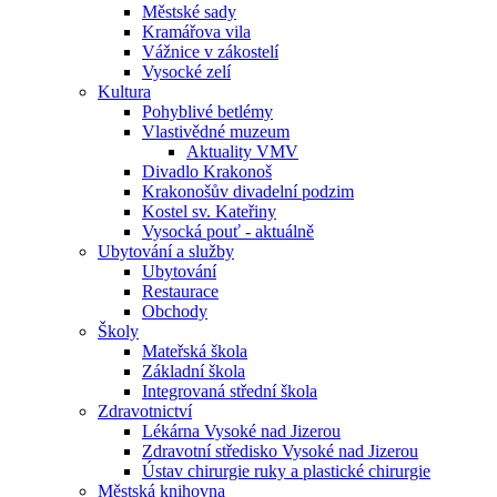
Městské sady
Kramářova vila
Vážnice v zákostelí
Vysocké zelí
Kultura
Pohyblivé betlémy
Vlastivědné muzeum
Aktuality VMV
Divadlo Krakonoš
Krakonošův divadelní podzim
Kostel sv. Kateřiny
Vysocká pouť - aktuálně
Ubytování a služby
Ubytování
Restaurace
Obchody
Školy
Mateřská škola
Základní škola
Integrovaná střední škola
Zdravotnictví
Lékárna Vysoké nad Jizerou
Zdravotní středisko Vysoké nad Jizerou
Ústav chirurgie ruky a plastické chirurgie
Městská knihovna