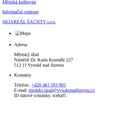
Městská knihovna
Informační centrum
SKIAREÁL ŠACHTY s.r.o.
Adresa
Městský úřad
Náměstí Dr. Karla Kramáře 227
512 11 Vysoké nad Jizerou
Kontakty
Telefon.:
+420 481 593 903
E-mail:
mestsky.urad@vysokenadjizerou.cz
ID datové schránky: tcebaf5