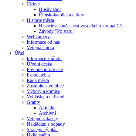
Církve
Husův sbor
Římskokatolická církev
Historie města
Historie a současnost vysockého koupaliště
Závody "Po staru"
Webkamery
Informace od nás
Veřejná sbírka
Úřad
Informace z úřadu
Úřední deska
Povinné informace
E-podatelna
Rada města
Zastupitelstvo obce
Výbory a komise
Vyhlášky a nařízení
Granty
Aktuální
Archivní
Veřejné zakázky
Nakládání s odpady
Strategický plán
Úklid sněhu