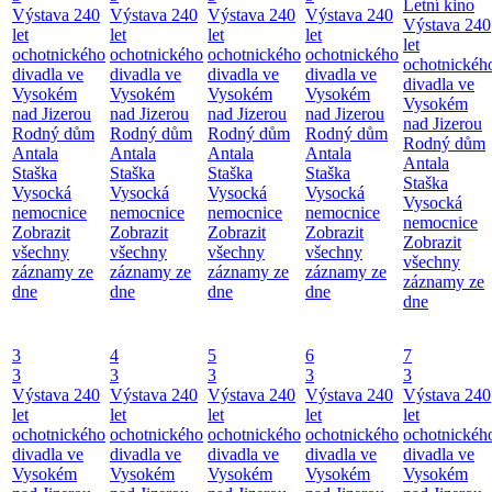
Letní kino
Výstava 240
Výstava 240
Výstava 240
Výstava 240
Výstava 240
let
let
let
let
let
ochotnického
ochotnického
ochotnického
ochotnického
ochotnickéh
divadla ve
divadla ve
divadla ve
divadla ve
divadla ve
Vysokém
Vysokém
Vysokém
Vysokém
Vysokém
nad Jizerou
nad Jizerou
nad Jizerou
nad Jizerou
nad Jizerou
Rodný dům
Rodný dům
Rodný dům
Rodný dům
Rodný dům
Antala
Antala
Antala
Antala
Antala
Staška
Staška
Staška
Staška
Staška
Vysocká
Vysocká
Vysocká
Vysocká
Vysocká
nemocnice
nemocnice
nemocnice
nemocnice
nemocnice
Zobrazit
Zobrazit
Zobrazit
Zobrazit
Zobrazit
všechny
všechny
všechny
všechny
všechny
záznamy ze
záznamy ze
záznamy ze
záznamy ze
záznamy ze
dne
dne
dne
dne
dne
3
4
5
6
7
3
3
3
3
3
Výstava 240
Výstava 240
Výstava 240
Výstava 240
Výstava 240
let
let
let
let
let
ochotnického
ochotnického
ochotnického
ochotnického
ochotnickéh
divadla ve
divadla ve
divadla ve
divadla ve
divadla ve
Vysokém
Vysokém
Vysokém
Vysokém
Vysokém