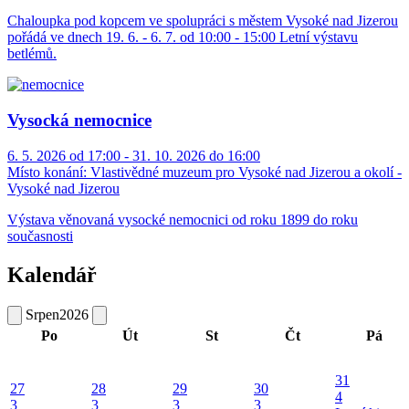
Chaloupka pod kopcem ve spolupráci s městem Vysoké nad Jizerou
pořádá ve dnech 19. 6. - 6. 7. od 10:00 - 15:00 Letní výstavu
betlémů.
Vysocká nemocnice
6. 5. 2026 od 17:00 - 31. 10. 2026 do 16:00
Místo konání:
Vlastivědné muzeum pro Vysoké nad Jizerou a okolí -
Vysoké nad Jizerou
Výstava věnovaná vysocké nemocnici od roku 1899 do roku
současnosti
Kalendář
Srpen
2026
Po
Út
St
Čt
Pá
31
27
28
29
30
4
3
3
3
3