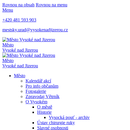
Rovnou na obsah
Rovnou na menu
Menu
+420 481 593 903
mestsky.urad@vysokenadjizerou.cz
Město
Vysoké nad Jizerou
Město
Vysoké nad Jizerou
Město
Kalendář akcí
Pro info občanům
Fotogalerie
Zpravodaj Větrník
O Vysokém
O městě
Historie
Vysocká pouť - archiv
Ústav chirurgie ruky
Slavné osobnosti