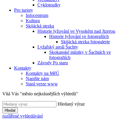
Cyklotoulky
Pro turisty
Infocentrum
Kultura
Skijácká stezka
Historie lyžování ve Vysokém nad Jizerou
Historie lyžování ve fotografiích
Skijácká stezka fotogalerie
Lyžařský areál Šachty
Skokanské můstky v Šachtách ve
fotografiích
Závody Po staru
Kontakty
Kontakty na MěÚ
Napište nám
Stará verze www
Vítá Vás "město nejkrásnějších výhledů"
Hledaný výraz
Hledat
rozšířené vyhledávání