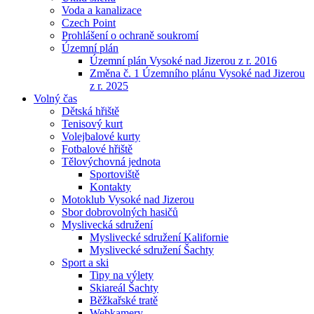
Voda a kanalizace
Czech Point
Prohlášení o ochraně soukromí
Územní plán
Územní plán Vysoké nad Jizerou z r. 2016
Změna č. 1 Územního plánu Vysoké nad Jizerou
z r. 2025
Volný čas
Dětská hřiště
Tenisový kurt
Volejbalové kurty
Fotbalové hřiště
Tělovýchovná jednota
Sportoviště
Kontakty
Motoklub Vysoké nad Jizerou
Sbor dobrovolných hasičů
Myslivecká sdružení
Myslivecké sdružení Kalifornie
Myslivecké sdružení Šachty
Sport a ski
Tipy na výlety
Skiareál Šachty
Běžkařské tratě
Webkamery