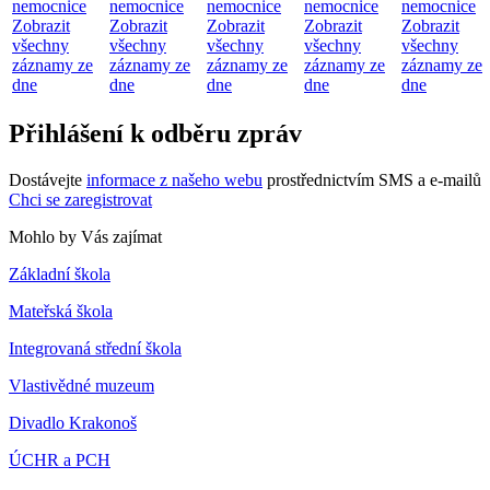
nemocnice
nemocnice
nemocnice
nemocnice
nemocnice
Zobrazit
Zobrazit
Zobrazit
Zobrazit
Zobrazit
všechny
všechny
všechny
všechny
všechny
záznamy ze
záznamy ze
záznamy ze
záznamy ze
záznamy ze
dne
dne
dne
dne
dne
Přihlášení k odběru zpráv
Dostávejte
informace z našeho webu
prostřednictvím SMS a e-mailů
Chci se zaregistrovat
Mohlo by Vás zajímat
Základní škola
Mateřská škola
Integrovaná střední škola
Vlastivědné muzeum
Divadlo Krakonoš
ÚCHR a PCH