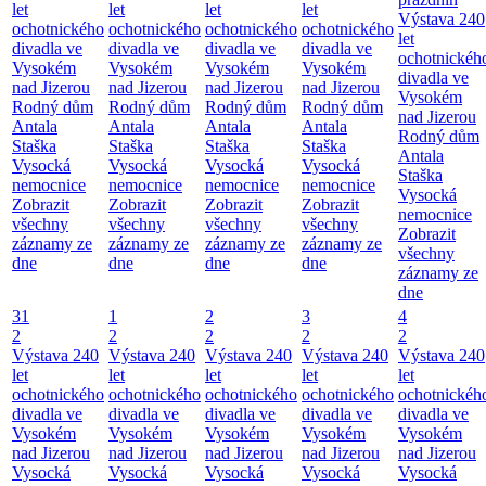
let
let
let
let
Výstava 240
ochotnického
ochotnického
ochotnického
ochotnického
let
divadla ve
divadla ve
divadla ve
divadla ve
ochotnickéh
Vysokém
Vysokém
Vysokém
Vysokém
divadla ve
nad Jizerou
nad Jizerou
nad Jizerou
nad Jizerou
Vysokém
Rodný dům
Rodný dům
Rodný dům
Rodný dům
nad Jizerou
Antala
Antala
Antala
Antala
Rodný dům
Staška
Staška
Staška
Staška
Antala
Vysocká
Vysocká
Vysocká
Vysocká
Staška
nemocnice
nemocnice
nemocnice
nemocnice
Vysocká
Zobrazit
Zobrazit
Zobrazit
Zobrazit
nemocnice
všechny
všechny
všechny
všechny
Zobrazit
záznamy ze
záznamy ze
záznamy ze
záznamy ze
všechny
dne
dne
dne
dne
záznamy ze
dne
31
1
2
3
4
2
2
2
2
2
Výstava 240
Výstava 240
Výstava 240
Výstava 240
Výstava 240
let
let
let
let
let
ochotnického
ochotnického
ochotnického
ochotnického
ochotnickéh
divadla ve
divadla ve
divadla ve
divadla ve
divadla ve
Vysokém
Vysokém
Vysokém
Vysokém
Vysokém
nad Jizerou
nad Jizerou
nad Jizerou
nad Jizerou
nad Jizerou
Vysocká
Vysocká
Vysocká
Vysocká
Vysocká