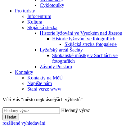
Cyklotoulky
Pro turisty
Infocentrum
Kultura
Skijácká stezka
Historie lyžování ve Vysokém nad Jizerou
Historie lyžování ve fotografiích
Skijácká stezka fotogalerie
Lyžařský areál Šachty
Skokanské můstky v Šachtách ve
fotografiích
Závody Po staru
Kontakty
Kontakty na MěÚ
Napište nám
Stará verze www
Vítá Vás "město nejkrásnějších výhledů"
Hledaný výraz
Hledat
rozšířené vyhledávání