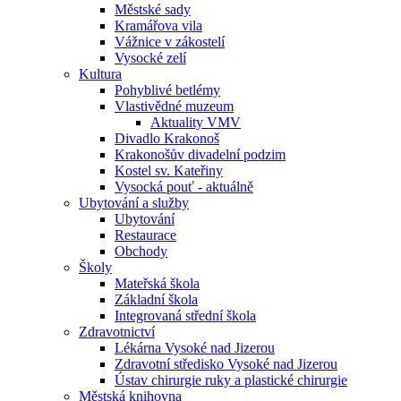
Městské sady
Kramářova vila
Vážnice v zákostelí
Vysocké zelí
Kultura
Pohyblivé betlémy
Vlastivědné muzeum
Aktuality VMV
Divadlo Krakonoš
Krakonošův divadelní podzim
Kostel sv. Kateřiny
Vysocká pouť - aktuálně
Ubytování a služby
Ubytování
Restaurace
Obchody
Školy
Mateřská škola
Základní škola
Integrovaná střední škola
Zdravotnictví
Lékárna Vysoké nad Jizerou
Zdravotní středisko Vysoké nad Jizerou
Ústav chirurgie ruky a plastické chirurgie
Městská knihovna