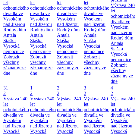
let
let
let
let
Výstava 240
ochotnického
ochotnického
ochotnického
ochotnického
let
divadla ve
divadla ve
divadla ve
divadla ve
ochotnickéh
Vysokém
Vysokém
Vysokém
Vysokém
divadla ve
nad Jizerou
nad Jizerou
nad Jizerou
nad Jizerou
Vysokém
Rodný dům
Rodný dům
Rodný dům
Rodný dům
nad Jizerou
Antala
Antala
Antala
Antala
Rodný dům
Staška
Staška
Staška
Staška
Antala
Vysocká
Vysocká
Vysocká
Vysocká
Staška
nemocnice
nemocnice
nemocnice
nemocnice
Vysocká
Zobrazit
Zobrazit
Zobrazit
Zobrazit
nemocnice
všechny
všechny
všechny
všechny
Zobrazit
záznamy ze
záznamy ze
záznamy ze
záznamy ze
všechny
dne
dne
dne
dne
záznamy ze
dne
31
1
2
3
4
2
2
2
2
2
Výstava 240
Výstava 240
Výstava 240
Výstava 240
Výstava 240
let
let
let
let
let
ochotnického
ochotnického
ochotnického
ochotnického
ochotnickéh
divadla ve
divadla ve
divadla ve
divadla ve
divadla ve
Vysokém
Vysokém
Vysokém
Vysokém
Vysokém
nad Jizerou
nad Jizerou
nad Jizerou
nad Jizerou
nad Jizerou
Vysocká
Vysocká
Vysocká
Vysocká
Vysocká