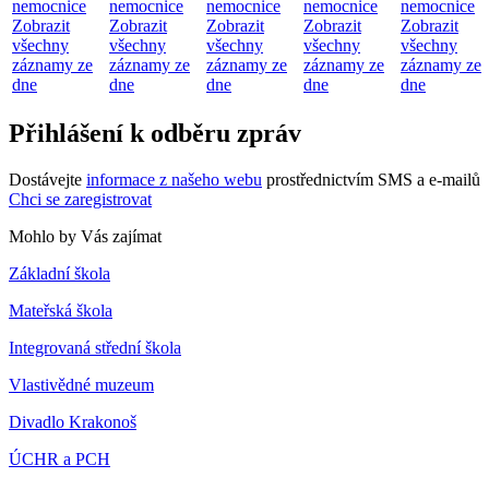
nemocnice
nemocnice
nemocnice
nemocnice
nemocnice
Zobrazit
Zobrazit
Zobrazit
Zobrazit
Zobrazit
všechny
všechny
všechny
všechny
všechny
záznamy ze
záznamy ze
záznamy ze
záznamy ze
záznamy ze
dne
dne
dne
dne
dne
Přihlášení k odběru zpráv
Dostávejte
informace z našeho webu
prostřednictvím SMS a e-mailů
Chci se zaregistrovat
Mohlo by Vás zajímat
Základní škola
Mateřská škola
Integrovaná střední škola
Vlastivědné muzeum
Divadlo Krakonoš
ÚCHR a PCH