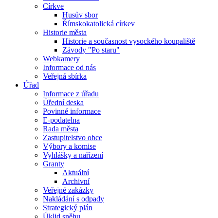
Církve
Husův sbor
Římskokatolická církev
Historie města
Historie a současnost vysockého koupaliště
Závody "Po staru"
Webkamery
Informace od nás
Veřejná sbírka
Úřad
Informace z úřadu
Úřední deska
Povinné informace
E-podatelna
Rada města
Zastupitelstvo obce
Výbory a komise
Vyhlášky a nařízení
Granty
Aktuální
Archivní
Veřejné zakázky
Nakládání s odpady
Strategický plán
Úklid sněhu