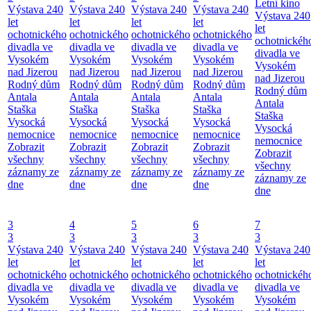
Letní kino
Výstava 240
Výstava 240
Výstava 240
Výstava 240
Výstava 240
let
let
let
let
let
ochotnického
ochotnického
ochotnického
ochotnického
ochotnickéh
divadla ve
divadla ve
divadla ve
divadla ve
divadla ve
Vysokém
Vysokém
Vysokém
Vysokém
Vysokém
nad Jizerou
nad Jizerou
nad Jizerou
nad Jizerou
nad Jizerou
Rodný dům
Rodný dům
Rodný dům
Rodný dům
Rodný dům
Antala
Antala
Antala
Antala
Antala
Staška
Staška
Staška
Staška
Staška
Vysocká
Vysocká
Vysocká
Vysocká
Vysocká
nemocnice
nemocnice
nemocnice
nemocnice
nemocnice
Zobrazit
Zobrazit
Zobrazit
Zobrazit
Zobrazit
všechny
všechny
všechny
všechny
všechny
záznamy ze
záznamy ze
záznamy ze
záznamy ze
záznamy ze
dne
dne
dne
dne
dne
3
4
5
6
7
3
3
3
3
3
Výstava 240
Výstava 240
Výstava 240
Výstava 240
Výstava 240
let
let
let
let
let
ochotnického
ochotnického
ochotnického
ochotnického
ochotnickéh
divadla ve
divadla ve
divadla ve
divadla ve
divadla ve
Vysokém
Vysokém
Vysokém
Vysokém
Vysokém