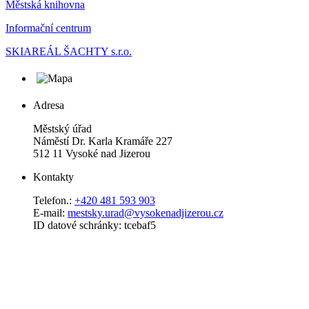
Městská knihovna
Informační centrum
SKIAREÁL ŠACHTY s.r.o.
Adresa
Městský úřad
Náměstí Dr. Karla Kramáře 227
512 11 Vysoké nad Jizerou
Kontakty
Telefon.:
+420 481 593 903
E-mail:
mestsky.urad@vysokenadjizerou.cz
ID datové schránky: tcebaf5