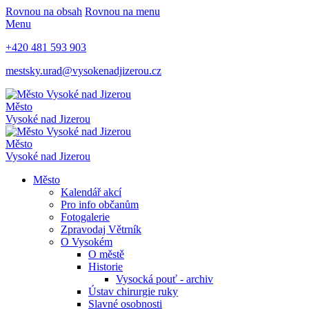
Rovnou na obsah
Rovnou na menu
Menu
+420 481 593 903
mestsky.urad@vysokenadjizerou.cz
Město
Vysoké nad Jizerou
Město
Vysoké nad Jizerou
Město
Kalendář akcí
Pro info občanům
Fotogalerie
Zpravodaj Větrník
O Vysokém
O městě
Historie
Vysocká pouť - archiv
Ústav chirurgie ruky
Slavné osobnosti