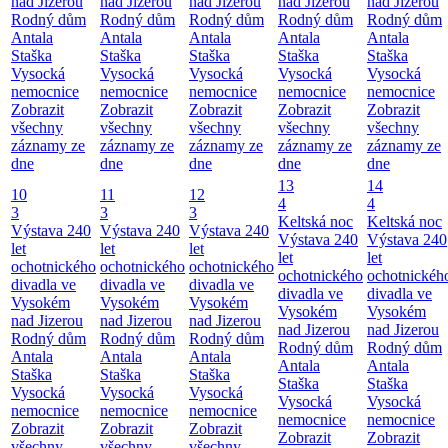
nad Jizerou
nad Jizerou
nad Jizerou
nad Jizerou
nad Jizerou
Rodný dům
Rodný dům
Rodný dům
Rodný dům
Rodný dům
Antala
Antala
Antala
Antala
Antala
Staška
Staška
Staška
Staška
Staška
Vysocká
Vysocká
Vysocká
Vysocká
Vysocká
nemocnice
nemocnice
nemocnice
nemocnice
nemocnice
Zobrazit
Zobrazit
Zobrazit
Zobrazit
Zobrazit
všechny
všechny
všechny
všechny
všechny
záznamy ze
záznamy ze
záznamy ze
záznamy ze
záznamy ze
dne
dne
dne
dne
dne
13
14
10
11
12
4
4
3
3
3
Keltská noc
Keltská noc
Výstava 240
Výstava 240
Výstava 240
Výstava 240
Výstava 240
let
let
let
let
let
ochotnického
ochotnického
ochotnického
ochotnického
ochotnickéh
divadla ve
divadla ve
divadla ve
divadla ve
divadla ve
Vysokém
Vysokém
Vysokém
Vysokém
Vysokém
nad Jizerou
nad Jizerou
nad Jizerou
nad Jizerou
nad Jizerou
Rodný dům
Rodný dům
Rodný dům
Rodný dům
Rodný dům
Antala
Antala
Antala
Antala
Antala
Staška
Staška
Staška
Staška
Staška
Vysocká
Vysocká
Vysocká
Vysocká
Vysocká
nemocnice
nemocnice
nemocnice
nemocnice
nemocnice
Zobrazit
Zobrazit
Zobrazit
Zobrazit
Zobrazit
všechny
všechny
všechny