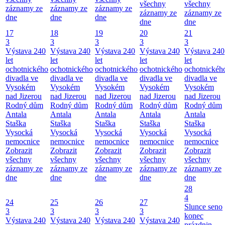
všechny
všechny
záznamy ze
záznamy ze
záznamy ze
záznamy ze
záznamy ze
dne
dne
dne
dne
dne
17
18
19
20
21
3
3
3
3
3
Výstava 240
Výstava 240
Výstava 240
Výstava 240
Výstava 240
let
let
let
let
let
ochotnického
ochotnického
ochotnického
ochotnického
ochotnickéh
divadla ve
divadla ve
divadla ve
divadla ve
divadla ve
Vysokém
Vysokém
Vysokém
Vysokém
Vysokém
nad Jizerou
nad Jizerou
nad Jizerou
nad Jizerou
nad Jizerou
Rodný dům
Rodný dům
Rodný dům
Rodný dům
Rodný dům
Antala
Antala
Antala
Antala
Antala
Staška
Staška
Staška
Staška
Staška
Vysocká
Vysocká
Vysocká
Vysocká
Vysocká
nemocnice
nemocnice
nemocnice
nemocnice
nemocnice
Zobrazit
Zobrazit
Zobrazit
Zobrazit
Zobrazit
všechny
všechny
všechny
všechny
všechny
záznamy ze
záznamy ze
záznamy ze
záznamy ze
záznamy ze
dne
dne
dne
dne
dne
28
4
24
25
26
27
Slunce seno
3
3
3
3
konec
Výstava 240
Výstava 240
Výstava 240
Výstava 240
prázdnin