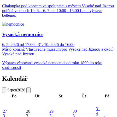
Chaloupka pod kopcem ve spolupráci s městem Vysoké nad Jizerou
pořádá ve dnech 19. 6. - 6. 7. od 10:00 - 15:00 Letní výstavu
betlémů.
Vysocká nemocnice
6. 5. 2026 od 17:00 - 31. 10. 2026 do 16:00
Místo konání:
Vlastivědné muzeum pro Vysoké nad Jizerou a okolí -
Vysoké nad Jizerou
Výstava věnovaná vysocké nemocnici od roku 1899 do roku
současnosti
Kalendář
Srpen
2026
Po
Út
St
Čt
Pá
31
27
28
29
30
4
3
3
3
3