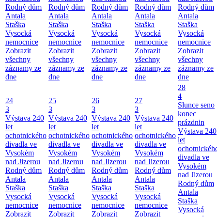
Rodný dům
Rodný dům
Rodný dům
Rodný dům
Rodný dům
Antala
Antala
Antala
Antala
Antala
Staška
Staška
Staška
Staška
Staška
Vysocká
Vysocká
Vysocká
Vysocká
Vysocká
nemocnice
nemocnice
nemocnice
nemocnice
nemocnice
Zobrazit
Zobrazit
Zobrazit
Zobrazit
Zobrazit
všechny
všechny
všechny
všechny
všechny
záznamy ze
záznamy ze
záznamy ze
záznamy ze
záznamy ze
dne
dne
dne
dne
dne
28
4
24
25
26
27
Slunce seno
3
3
3
3
konec
Výstava 240
Výstava 240
Výstava 240
Výstava 240
prázdnin
let
let
let
let
Výstava 240
ochotnického
ochotnického
ochotnického
ochotnického
let
divadla ve
divadla ve
divadla ve
divadla ve
ochotnickéh
Vysokém
Vysokém
Vysokém
Vysokém
divadla ve
nad Jizerou
nad Jizerou
nad Jizerou
nad Jizerou
Vysokém
Rodný dům
Rodný dům
Rodný dům
Rodný dům
nad Jizerou
Antala
Antala
Antala
Antala
Rodný dům
Staška
Staška
Staška
Staška
Antala
Vysocká
Vysocká
Vysocká
Vysocká
Staška
nemocnice
nemocnice
nemocnice
nemocnice
Vysocká
Zobrazit
Zobrazit
Zobrazit
Zobrazit