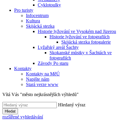
Cyklotoulky
Pro turisty
Infocentrum
Kultura
Skijácká stezka
Historie lyžování ve Vysokém nad Jizerou
Historie lyžování ve fotografiích
Skijácká stezka fotogalerie
Lyžařský areál Šachty
Skokanské můstky v Šachtách ve
fotografiích
Závody Po staru
Kontakty
Kontakty na MěÚ
Napište nám
Stará verze www
Vítá Vás "město nejkrásnějších výhledů"
Hledaný výraz
Hledat
rozšířené vyhledávání