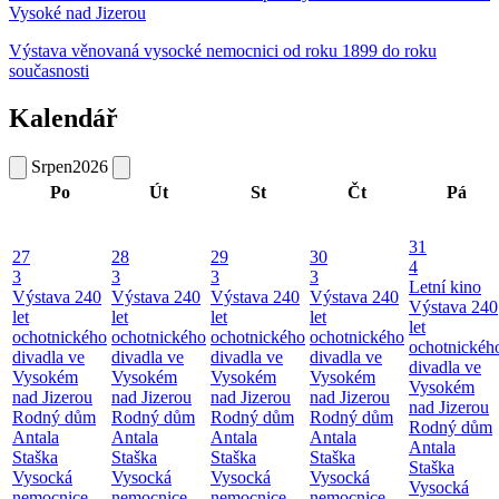
Vysoké nad Jizerou
Výstava věnovaná vysocké nemocnici od roku 1899 do roku
současnosti
Kalendář
Srpen
2026
Po
Út
St
Čt
Pá
31
27
28
29
30
4
3
3
3
3
Letní kino
Výstava 240
Výstava 240
Výstava 240
Výstava 240
Výstava 240
let
let
let
let
let
ochotnického
ochotnického
ochotnického
ochotnického
ochotnickéh
divadla ve
divadla ve
divadla ve
divadla ve
divadla ve
Vysokém
Vysokém
Vysokém
Vysokém
Vysokém
nad Jizerou
nad Jizerou
nad Jizerou
nad Jizerou
nad Jizerou
Rodný dům
Rodný dům
Rodný dům
Rodný dům
Rodný dům
Antala
Antala
Antala
Antala
Antala
Staška
Staška
Staška
Staška
Staška
Vysocká
Vysocká
Vysocká
Vysocká
Vysocká
nemocnice
nemocnice
nemocnice
nemocnice