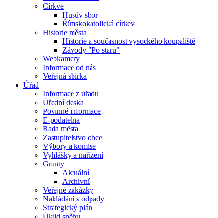
Církve
Husův sbor
Římskokatolická církev
Historie města
Historie a současnost vysockého koupaliště
Závody "Po staru"
Webkamery
Informace od nás
Veřejná sbírka
Úřad
Informace z úřadu
Úřední deska
Povinné informace
E-podatelna
Rada města
Zastupitelstvo obce
Výbory a komise
Vyhlášky a nařízení
Granty
Aktuální
Archivní
Veřejné zakázky
Nakládání s odpady
Strategický plán
Úklid sněhu