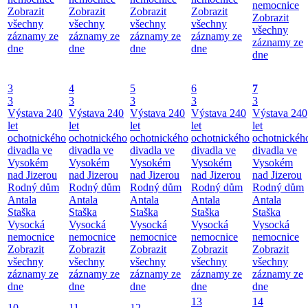
nemocnice
Zobrazit
Zobrazit
Zobrazit
Zobrazit
Zobrazit
všechny
všechny
všechny
všechny
všechny
záznamy ze
záznamy ze
záznamy ze
záznamy ze
záznamy ze
dne
dne
dne
dne
dne
3
4
5
6
7
3
3
3
3
3
Výstava 240
Výstava 240
Výstava 240
Výstava 240
Výstava 240
let
let
let
let
let
ochotnického
ochotnického
ochotnického
ochotnického
ochotnickéh
divadla ve
divadla ve
divadla ve
divadla ve
divadla ve
Vysokém
Vysokém
Vysokém
Vysokém
Vysokém
nad Jizerou
nad Jizerou
nad Jizerou
nad Jizerou
nad Jizerou
Rodný dům
Rodný dům
Rodný dům
Rodný dům
Rodný dům
Antala
Antala
Antala
Antala
Antala
Staška
Staška
Staška
Staška
Staška
Vysocká
Vysocká
Vysocká
Vysocká
Vysocká
nemocnice
nemocnice
nemocnice
nemocnice
nemocnice
Zobrazit
Zobrazit
Zobrazit
Zobrazit
Zobrazit
všechny
všechny
všechny
všechny
všechny
záznamy ze
záznamy ze
záznamy ze
záznamy ze
záznamy ze
dne
dne
dne
dne
dne
13
14
10
11
12