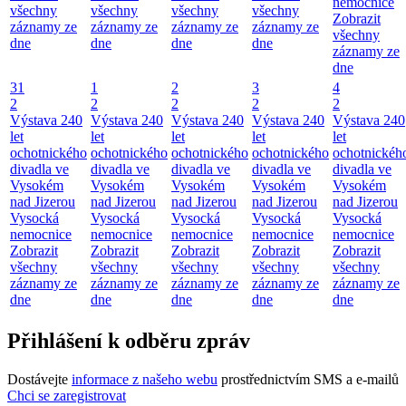
nemocnice
všechny
všechny
všechny
všechny
Zobrazit
záznamy ze
záznamy ze
záznamy ze
záznamy ze
všechny
dne
dne
dne
dne
záznamy ze
dne
31
1
2
3
4
2
2
2
2
2
Výstava 240
Výstava 240
Výstava 240
Výstava 240
Výstava 240
let
let
let
let
let
ochotnického
ochotnického
ochotnického
ochotnického
ochotnickéh
divadla ve
divadla ve
divadla ve
divadla ve
divadla ve
Vysokém
Vysokém
Vysokém
Vysokém
Vysokém
nad Jizerou
nad Jizerou
nad Jizerou
nad Jizerou
nad Jizerou
Vysocká
Vysocká
Vysocká
Vysocká
Vysocká
nemocnice
nemocnice
nemocnice
nemocnice
nemocnice
Zobrazit
Zobrazit
Zobrazit
Zobrazit
Zobrazit
všechny
všechny
všechny
všechny
všechny
záznamy ze
záznamy ze
záznamy ze
záznamy ze
záznamy ze
dne
dne
dne
dne
dne
Přihlášení k odběru zpráv
Dostávejte
informace z našeho webu
prostřednictvím SMS a e-mailů
Chci se zaregistrovat