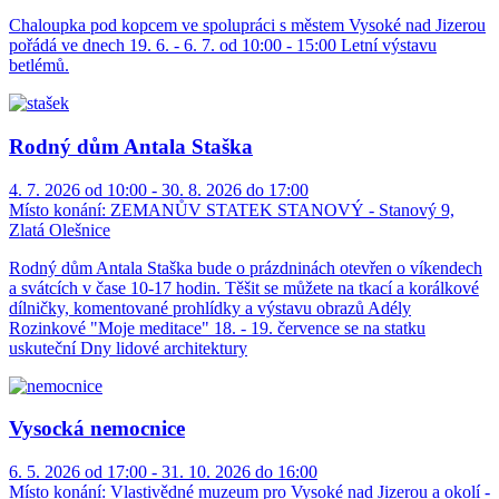
Chaloupka pod kopcem ve spolupráci s městem Vysoké nad Jizerou
pořádá ve dnech 19. 6. - 6. 7. od 10:00 - 15:00 Letní výstavu
betlémů.
Rodný dům Antala Staška
4. 7. 2026 od 10:00 - 30. 8. 2026 do 17:00
Místo konání:
ZEMANŮV STATEK STANOVÝ - Stanový 9,
Zlatá Olešnice
Rodný dům Antala Staška bude o prázdninách otevřen o víkendech
a svátcích v čase 10-17 hodin. Těšit se můžete na tkací a korálkové
dílničky, komentované prohlídky a výstavu obrazů Adély
Rozinkové "Moje meditace" 18. - 19. července se na statku
uskuteční Dny lidové architektury
Vysocká nemocnice
6. 5. 2026 od 17:00 - 31. 10. 2026 do 16:00
Místo konání:
Vlastivědné muzeum pro Vysoké nad Jizerou a okolí -