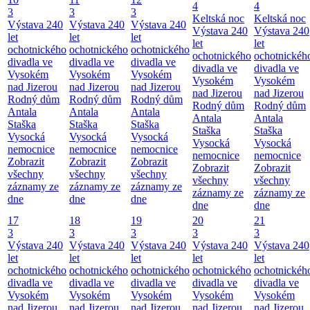
4
4
3
3
3
Keltská noc
Keltská noc
Výstava 240
Výstava 240
Výstava 240
Výstava 240
Výstava 240
let
let
let
let
let
ochotnického
ochotnického
ochotnického
ochotnického
ochotnickéh
divadla ve
divadla ve
divadla ve
divadla ve
divadla ve
Vysokém
Vysokém
Vysokém
Vysokém
Vysokém
nad Jizerou
nad Jizerou
nad Jizerou
nad Jizerou
nad Jizerou
Rodný dům
Rodný dům
Rodný dům
Rodný dům
Rodný dům
Antala
Antala
Antala
Antala
Antala
Staška
Staška
Staška
Staška
Staška
Vysocká
Vysocká
Vysocká
Vysocká
Vysocká
nemocnice
nemocnice
nemocnice
nemocnice
nemocnice
Zobrazit
Zobrazit
Zobrazit
Zobrazit
Zobrazit
všechny
všechny
všechny
všechny
všechny
záznamy ze
záznamy ze
záznamy ze
záznamy ze
záznamy ze
dne
dne
dne
dne
dne
17
18
19
20
21
3
3
3
3
3
Výstava 240
Výstava 240
Výstava 240
Výstava 240
Výstava 240
let
let
let
let
let
ochotnického
ochotnického
ochotnického
ochotnického
ochotnickéh
divadla ve
divadla ve
divadla ve
divadla ve
divadla ve
Vysokém
Vysokém
Vysokém
Vysokém
Vysokém
nad Jizerou
nad Jizerou
nad Jizerou
nad Jizerou
nad Jizerou