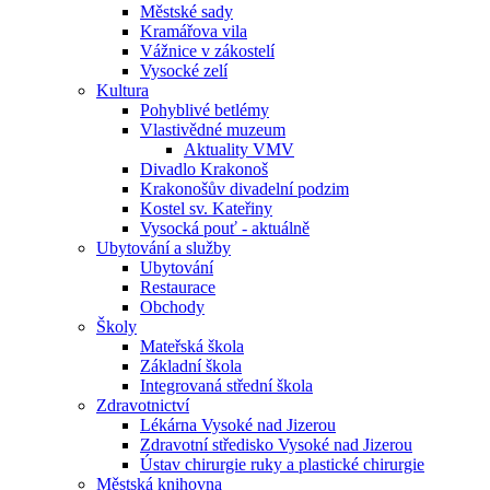
Městské sady
Kramářova vila
Vážnice v zákostelí
Vysocké zelí
Kultura
Pohyblivé betlémy
Vlastivědné muzeum
Aktuality VMV
Divadlo Krakonoš
Krakonošův divadelní podzim
Kostel sv. Kateřiny
Vysocká pouť - aktuálně
Ubytování a služby
Ubytování
Restaurace
Obchody
Školy
Mateřská škola
Základní škola
Integrovaná střední škola
Zdravotnictví
Lékárna Vysoké nad Jizerou
Zdravotní středisko Vysoké nad Jizerou
Ústav chirurgie ruky a plastické chirurgie
Městská knihovna