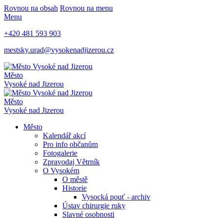
Rovnou na obsah
Rovnou na menu
Menu
+420 481 593 903
mestsky.urad@vysokenadjizerou.cz
Město
Vysoké nad Jizerou
Město
Vysoké nad Jizerou
Město
Kalendář akcí
Pro info občanům
Fotogalerie
Zpravodaj Větrník
O Vysokém
O městě
Historie
Vysocká pouť - archiv
Ústav chirurgie ruky
Slavné osobnosti