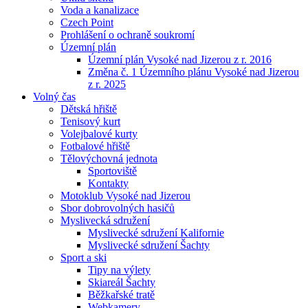
Voda a kanalizace
Czech Point
Prohlášení o ochraně soukromí
Územní plán
Územní plán Vysoké nad Jizerou z r. 2016
Změna č. 1 Územního plánu Vysoké nad Jizerou
z r. 2025
Volný čas
Dětská hřiště
Tenisový kurt
Volejbalové kurty
Fotbalové hřiště
Tělovýchovná jednota
Sportoviště
Kontakty
Motoklub Vysoké nad Jizerou
Sbor dobrovolných hasičů
Myslivecká sdružení
Myslivecké sdružení Kalifornie
Myslivecké sdružení Šachty
Sport a ski
Tipy na výlety
Skiareál Šachty
Běžkařské tratě
Webkamery