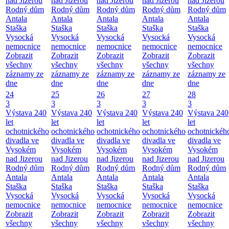
nad Jizerou
nad Jizerou
nad Jizerou
nad Jizerou
nad Jizerou
Rodný dům
Rodný dům
Rodný dům
Rodný dům
Rodný dům
Antala
Antala
Antala
Antala
Antala
Staška
Staška
Staška
Staška
Staška
Vysocká
Vysocká
Vysocká
Vysocká
Vysocká
nemocnice
nemocnice
nemocnice
nemocnice
nemocnice
Zobrazit
Zobrazit
Zobrazit
Zobrazit
Zobrazit
všechny
všechny
všechny
všechny
všechny
záznamy ze
záznamy ze
záznamy ze
záznamy ze
záznamy ze
dne
dne
dne
dne
dne
24
25
26
27
28
3
3
3
3
3
Výstava 240
Výstava 240
Výstava 240
Výstava 240
Výstava 240
let
let
let
let
let
ochotnického
ochotnického
ochotnického
ochotnického
ochotnickéh
divadla ve
divadla ve
divadla ve
divadla ve
divadla ve
Vysokém
Vysokém
Vysokém
Vysokém
Vysokém
nad Jizerou
nad Jizerou
nad Jizerou
nad Jizerou
nad Jizerou
Rodný dům
Rodný dům
Rodný dům
Rodný dům
Rodný dům
Antala
Antala
Antala
Antala
Antala
Staška
Staška
Staška
Staška
Staška
Vysocká
Vysocká
Vysocká
Vysocká
Vysocká
nemocnice
nemocnice
nemocnice
nemocnice
nemocnice
Zobrazit
Zobrazit
Zobrazit
Zobrazit
Zobrazit
všechny
všechny
všechny
všechny
všechny