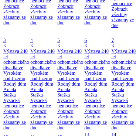
nemocnice
nemocnice
nemocnice
nemocnice
nemocnice
Zobrazit
Zobrazit
Zobrazit
Zobrazit
Zobrazit
všechny
všechny
všechny
všechny
všechny
záznamy ze
záznamy ze
záznamy ze
záznamy ze
záznamy ze
dne
dne
dne
dne
dne
3
4
5
6
7
3
3
3
3
3
Výstava 240
Výstava 240
Výstava 240
Výstava 240
Výstava 240
let
let
let
let
let
ochotnického
ochotnického
ochotnického
ochotnického
ochotnickéh
divadla ve
divadla ve
divadla ve
divadla ve
divadla ve
Vysokém
Vysokém
Vysokém
Vysokém
Vysokém
nad Jizerou
nad Jizerou
nad Jizerou
nad Jizerou
nad Jizerou
Rodný dům
Rodný dům
Rodný dům
Rodný dům
Rodný dům
Antala
Antala
Antala
Antala
Antala
Staška
Staška
Staška
Staška
Staška
Vysocká
Vysocká
Vysocká
Vysocká
Vysocká
nemocnice
nemocnice
nemocnice
nemocnice
nemocnice
Zobrazit
Zobrazit
Zobrazit
Zobrazit
Zobrazit
všechny
všechny
všechny
všechny
všechny
záznamy ze
záznamy ze
záznamy ze
záznamy ze
záznamy ze
dne
dne
dne
dne
dne
13
14