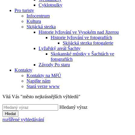
Cyklotoulky
Pro turisty
Infocentrum
Kultura
Skijácká stezka
Historie lyžování ve Vysokém nad Jizerou
Historie lyžování ve fotografiích
Skijácká stezka fotogalerie
Lyžařský areál Šachty
Skokanské můstky v Šachtách ve
fotografiích
Závody Po staru
Kontakty
Kontakty na MěÚ
Napište nám
Stará verze www
Vítá Vás "město nejkrásnějších výhledů"
Hledaný výraz
Hledat
rozšířené vyhledávání