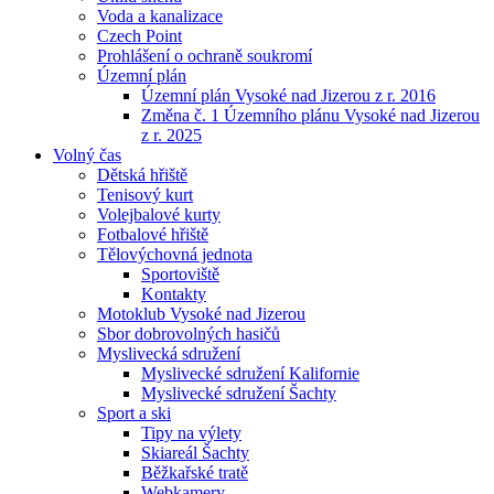
Voda a kanalizace
Czech Point
Prohlášení o ochraně soukromí
Územní plán
Územní plán Vysoké nad Jizerou z r. 2016
Změna č. 1 Územního plánu Vysoké nad Jizerou
z r. 2025
Volný čas
Dětská hřiště
Tenisový kurt
Volejbalové kurty
Fotbalové hřiště
Tělovýchovná jednota
Sportoviště
Kontakty
Motoklub Vysoké nad Jizerou
Sbor dobrovolných hasičů
Myslivecká sdružení
Myslivecké sdružení Kalifornie
Myslivecké sdružení Šachty
Sport a ski
Tipy na výlety
Skiareál Šachty
Běžkařské tratě
Webkamery