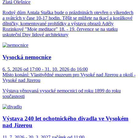
Zlatá Olešnice
Rodný dům Antala Staška bude o prázdninách otevřen o víkendech
a svátcích v čase 10-17 hodin. Těšit se můžete na tkací a korálkové
dílničky, komentované prohlídky a výstavu obrazů Adély
Rozinkové "Moje meditace" 18. - 19. července se na statku
uskuteční Dny lidové architektury
Vysocká nemocnice
6. 5. 2026 od 17:00 - 31. 10. 2026 do 16:00
Místo konání:
Vlastivědné muzeum pro Vysoké nad Jizerou a okolí -
Vysoké nad Jizerou
Výstava věnovaná vysocké nemocnici od roku 1899 do roku
současnosti
Výstava 240 let ochotnického divadla ve Vysokém
nad Jizerou
11. 7. 2026 - 20. 3. 2027 začátek od 11:00