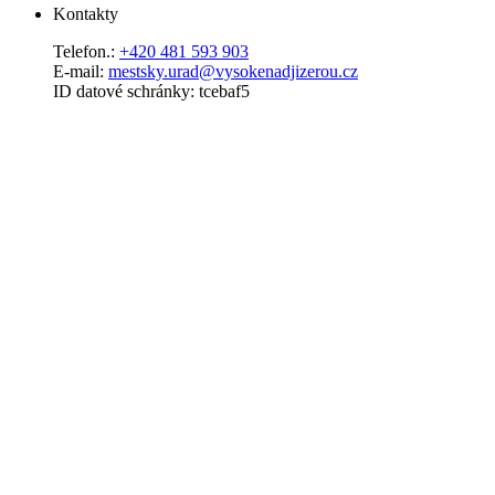
Kontakty
Telefon.:
+420 481 593 903
E-mail:
mestsky.urad@vysokenadjizerou.cz
ID datové schránky: tcebaf5