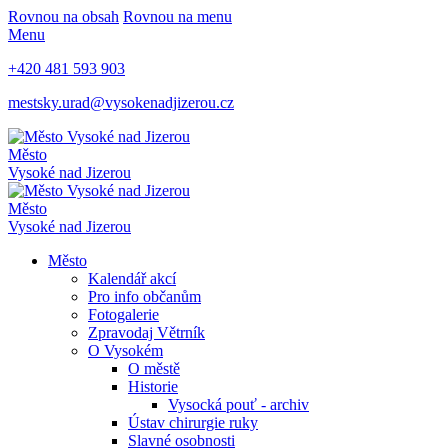
Rovnou na obsah
Rovnou na menu
Menu
+420 481 593 903
mestsky.urad@vysokenadjizerou.cz
Město
Vysoké nad Jizerou
Město
Vysoké nad Jizerou
Město
Kalendář akcí
Pro info občanům
Fotogalerie
Zpravodaj Větrník
O Vysokém
O městě
Historie
Vysocká pouť - archiv
Ústav chirurgie ruky
Slavné osobnosti