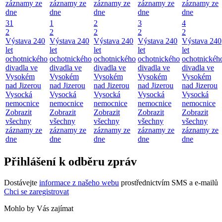
záznamy ze
záznamy ze
záznamy ze
záznamy ze
záznamy ze
dne
dne
dne
dne
dne
31
1
2
3
4
2
2
2
2
2
Výstava 240
Výstava 240
Výstava 240
Výstava 240
Výstava 240
let
let
let
let
let
ochotnického
ochotnického
ochotnického
ochotnického
ochotnickéh
divadla ve
divadla ve
divadla ve
divadla ve
divadla ve
Vysokém
Vysokém
Vysokém
Vysokém
Vysokém
nad Jizerou
nad Jizerou
nad Jizerou
nad Jizerou
nad Jizerou
Vysocká
Vysocká
Vysocká
Vysocká
Vysocká
nemocnice
nemocnice
nemocnice
nemocnice
nemocnice
Zobrazit
Zobrazit
Zobrazit
Zobrazit
Zobrazit
všechny
všechny
všechny
všechny
všechny
záznamy ze
záznamy ze
záznamy ze
záznamy ze
záznamy ze
dne
dne
dne
dne
dne
Přihlášení k odběru zpráv
Dostávejte
informace z našeho webu
prostřednictvím SMS a e-mailů
Chci se zaregistrovat
Mohlo by Vás zajímat