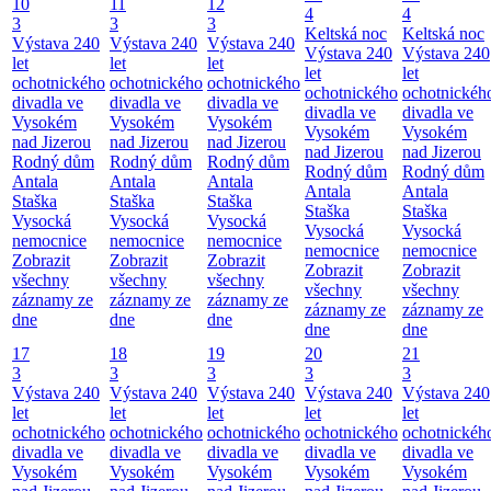
10
11
12
4
4
3
3
3
Keltská noc
Keltská noc
Výstava 240
Výstava 240
Výstava 240
Výstava 240
Výstava 240
let
let
let
let
let
ochotnického
ochotnického
ochotnického
ochotnického
ochotnickéh
divadla ve
divadla ve
divadla ve
divadla ve
divadla ve
Vysokém
Vysokém
Vysokém
Vysokém
Vysokém
nad Jizerou
nad Jizerou
nad Jizerou
nad Jizerou
nad Jizerou
Rodný dům
Rodný dům
Rodný dům
Rodný dům
Rodný dům
Antala
Antala
Antala
Antala
Antala
Staška
Staška
Staška
Staška
Staška
Vysocká
Vysocká
Vysocká
Vysocká
Vysocká
nemocnice
nemocnice
nemocnice
nemocnice
nemocnice
Zobrazit
Zobrazit
Zobrazit
Zobrazit
Zobrazit
všechny
všechny
všechny
všechny
všechny
záznamy ze
záznamy ze
záznamy ze
záznamy ze
záznamy ze
dne
dne
dne
dne
dne
17
18
19
20
21
3
3
3
3
3
Výstava 240
Výstava 240
Výstava 240
Výstava 240
Výstava 240
let
let
let
let
let
ochotnického
ochotnického
ochotnického
ochotnického
ochotnickéh
divadla ve
divadla ve
divadla ve
divadla ve
divadla ve
Vysokém
Vysokém
Vysokém
Vysokém
Vysokém