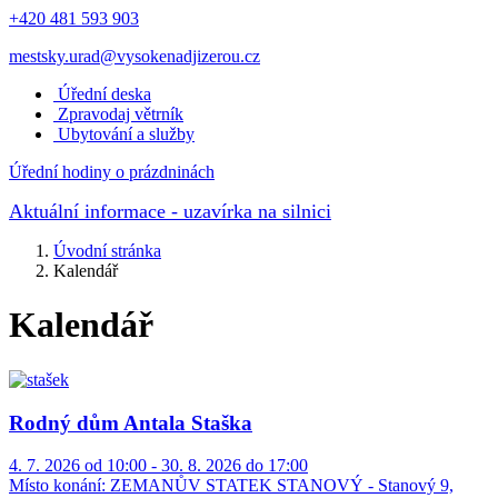
+420 481 593 903
mestsky.urad@vysokenadjizerou.cz
Úřední deska
Zpravodaj větrník
Ubytování a služby
Úřední hodiny o prázdninách
Aktuální informace
- uzavírka na silnici
Úvodní stránka
Kalendář
Kalendář
Rodný dům Antala Staška
4. 7. 2026 od 10:00 - 30. 8. 2026 do 17:00
Místo konání:
ZEMANŮV STATEK STANOVÝ - Stanový 9,