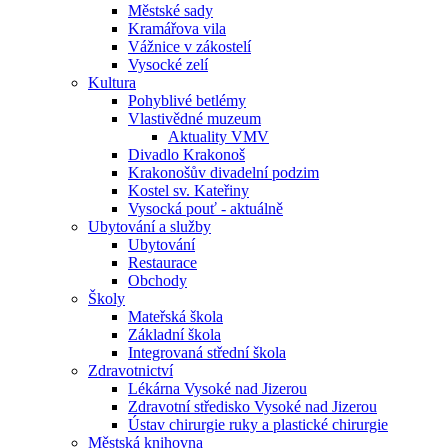
Městské sady
Kramářova vila
Vážnice v zákostelí
Vysocké zelí
Kultura
Pohyblivé betlémy
Vlastivědné muzeum
Aktuality VMV
Divadlo Krakonoš
Krakonošův divadelní podzim
Kostel sv. Kateřiny
Vysocká pouť - aktuálně
Ubytování a služby
Ubytování
Restaurace
Obchody
Školy
Mateřská škola
Základní škola
Integrovaná střední škola
Zdravotnictví
Lékárna Vysoké nad Jizerou
Zdravotní středisko Vysoké nad Jizerou
Ústav chirurgie ruky a plastické chirurgie
Městská knihovna