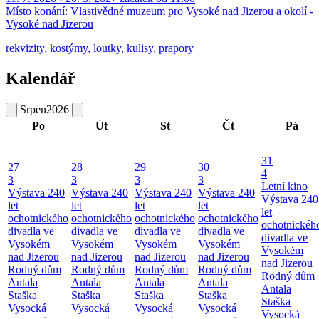
Místo konání:
Vlastivědné muzeum pro Vysoké nad Jizerou a okolí -
Vysoké nad Jizerou
rekvizity, kostýmy, loutky, kulisy, prapory
Kalendář
Srpen
2026
Po
Út
St
Čt
Pá
31
27
28
29
30
4
3
3
3
3
Letní kino
Výstava 240
Výstava 240
Výstava 240
Výstava 240
Výstava 240
let
let
let
let
let
ochotnického
ochotnického
ochotnického
ochotnického
ochotnickéh
divadla ve
divadla ve
divadla ve
divadla ve
divadla ve
Vysokém
Vysokém
Vysokém
Vysokém
Vysokém
nad Jizerou
nad Jizerou
nad Jizerou
nad Jizerou
nad Jizerou
Rodný dům
Rodný dům
Rodný dům
Rodný dům
Rodný dům
Antala
Antala
Antala
Antala
Antala
Staška
Staška
Staška
Staška
Staška
Vysocká
Vysocká
Vysocká
Vysocká
Vysocká