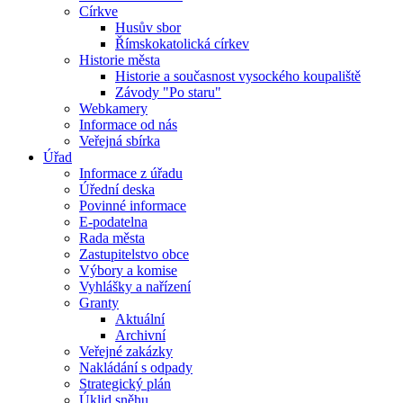
Církve
Husův sbor
Římskokatolická církev
Historie města
Historie a současnost vysockého koupaliště
Závody "Po staru"
Webkamery
Informace od nás
Veřejná sbírka
Úřad
Informace z úřadu
Úřední deska
Povinné informace
E-podatelna
Rada města
Zastupitelstvo obce
Výbory a komise
Vyhlášky a nařízení
Granty
Aktuální
Archivní
Veřejné zakázky
Nakládání s odpady
Strategický plán
Úklid sněhu