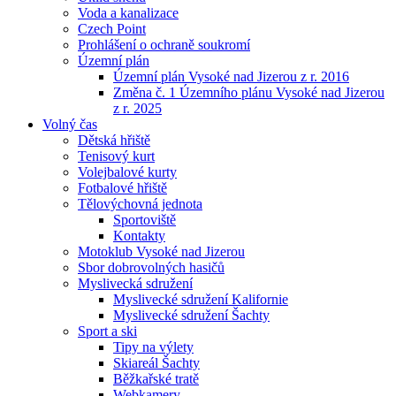
Voda a kanalizace
Czech Point
Prohlášení o ochraně soukromí
Územní plán
Územní plán Vysoké nad Jizerou z r. 2016
Změna č. 1 Územního plánu Vysoké nad Jizerou
z r. 2025
Volný čas
Dětská hřiště
Tenisový kurt
Volejbalové kurty
Fotbalové hřiště
Tělovýchovná jednota
Sportoviště
Kontakty
Motoklub Vysoké nad Jizerou
Sbor dobrovolných hasičů
Myslivecká sdružení
Myslivecké sdružení Kalifornie
Myslivecké sdružení Šachty
Sport a ski
Tipy na výlety
Skiareál Šachty
Běžkařské tratě
Webkamery