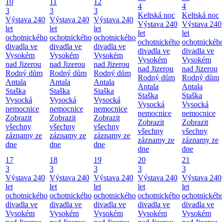
10
11
12
4
4
3
3
3
Keltská noc
Keltská noc
Výstava 240
Výstava 240
Výstava 240
Výstava 240
Výstava 240
let
let
let
let
let
ochotnického
ochotnického
ochotnického
ochotnického
ochotnickéh
divadla ve
divadla ve
divadla ve
divadla ve
divadla ve
Vysokém
Vysokém
Vysokém
Vysokém
Vysokém
nad Jizerou
nad Jizerou
nad Jizerou
nad Jizerou
nad Jizerou
Rodný dům
Rodný dům
Rodný dům
Rodný dům
Rodný dům
Antala
Antala
Antala
Antala
Antala
Staška
Staška
Staška
Staška
Staška
Vysocká
Vysocká
Vysocká
Vysocká
Vysocká
nemocnice
nemocnice
nemocnice
nemocnice
nemocnice
Zobrazit
Zobrazit
Zobrazit
Zobrazit
Zobrazit
všechny
všechny
všechny
všechny
všechny
záznamy ze
záznamy ze
záznamy ze
záznamy ze
záznamy ze
dne
dne
dne
dne
dne
17
18
19
20
21
3
3
3
3
3
Výstava 240
Výstava 240
Výstava 240
Výstava 240
Výstava 240
let
let
let
let
let
ochotnického
ochotnického
ochotnického
ochotnického
ochotnickéh
divadla ve
divadla ve
divadla ve
divadla ve
divadla ve
Vysokém
Vysokém
Vysokém
Vysokém
Vysokém