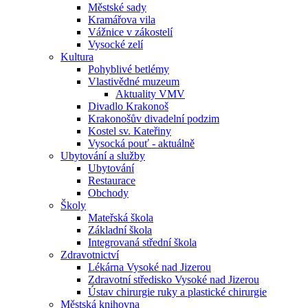
Městské sady
Kramářova vila
Vážnice v zákostelí
Vysocké zelí
Kultura
Pohyblivé betlémy
Vlastivědné muzeum
Aktuality VMV
Divadlo Krakonoš
Krakonošův divadelní podzim
Kostel sv. Kateřiny
Vysocká pouť - aktuálně
Ubytování a služby
Ubytování
Restaurace
Obchody
Školy
Mateřská škola
Základní škola
Integrovaná střední škola
Zdravotnictví
Lékárna Vysoké nad Jizerou
Zdravotní středisko Vysoké nad Jizerou
Ústav chirurgie ruky a plastické chirurgie
Městská knihovna