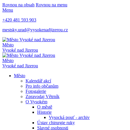
Rovnou na obsah
Rovnou na menu
Menu
+420 481 593 903
mestsky.urad@vysokenadjizerou.cz
Město
Vysoké nad Jizerou
Město
Vysoké nad Jizerou
Město
Kalendář akcí
Pro info občanům
Fotogalerie
Zpravodaj Větrník
O Vysokém
O městě
Historie
Vysocká pouť - archiv
Ústav chirurgie ruky
Slavné osobnosti