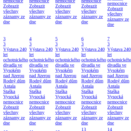
nemocnice
nemocnice
nemocnice
nemocnice
nemocnice
Zobrazit
Zobrazit
Zobrazit
Zobrazit
Zobrazit
všechny
všechny
všechny
všechny
všechny
záznamy ze
záznamy ze
záznamy ze
záznamy ze
záznamy ze
dne
dne
dne
dne
dne
3
4
5
6
7
3
3
3
3
3
Výstava 240
Výstava 240
Výstava 240
Výstava 240
Výstava 240
let
let
let
let
let
ochotnického
ochotnického
ochotnického
ochotnického
ochotnickéh
divadla ve
divadla ve
divadla ve
divadla ve
divadla ve
Vysokém
Vysokém
Vysokém
Vysokém
Vysokém
nad Jizerou
nad Jizerou
nad Jizerou
nad Jizerou
nad Jizerou
Rodný dům
Rodný dům
Rodný dům
Rodný dům
Rodný dům
Antala
Antala
Antala
Antala
Antala
Staška
Staška
Staška
Staška
Staška
Vysocká
Vysocká
Vysocká
Vysocká
Vysocká
nemocnice
nemocnice
nemocnice
nemocnice
nemocnice
Zobrazit
Zobrazit
Zobrazit
Zobrazit
Zobrazit
všechny
všechny
všechny
všechny
všechny
záznamy ze
záznamy ze
záznamy ze
záznamy ze
záznamy ze
dne
dne
dne
dne
dne
13
14