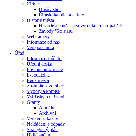
Církve
Husův sbor
Římskokatolická církev
Historie města
Historie a současnost vysockého koupaliště
Závody "Po staru"
Webkamery
Informace od nás
Veřejná sbírka
Úřad
Informace z úřadu
Úřední deska
Povinné informace
E-podatelna
Rada města
Zastupitelstvo obce
Výbory a komise
Vyhlášky a nařízení
Granty
Aktuální
Archivní
Veřejné zakázky
Nakládání s odpady
Strategický plán
Úklid sněhu