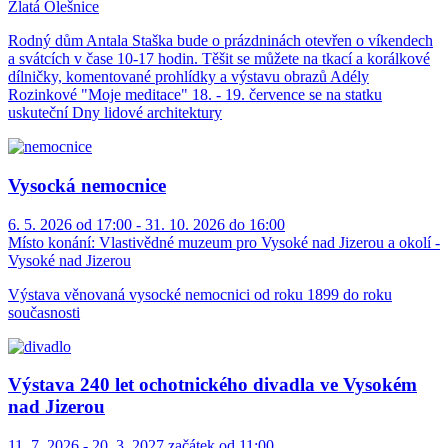
Zlatá Olešnice
Rodný dům Antala Staška bude o prázdninách otevřen o víkendech
a svátcích v čase 10-17 hodin. Těšit se můžete na tkací a korálkové
dílničky, komentované prohlídky a výstavu obrazů Adély
Rozinkové "Moje meditace" 18. - 19. července se na statku
uskuteční Dny lidové architektury
Vysocká nemocnice
6. 5. 2026 od 17:00 - 31. 10. 2026 do 16:00
Místo konání:
Vlastivědné muzeum pro Vysoké nad Jizerou a okolí -
Vysoké nad Jizerou
Výstava věnovaná vysocké nemocnici od roku 1899 do roku
současnosti
Výstava 240 let ochotnického divadla ve Vysokém
nad Jizerou
11. 7. 2026 - 20. 3. 2027 začátek od 11:00