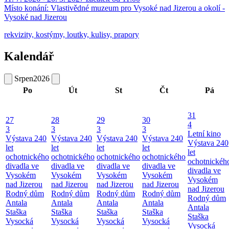
Místo konání:
Vlastivědné muzeum pro Vysoké nad Jizerou a okolí -
Vysoké nad Jizerou
rekvizity, kostýmy, loutky, kulisy, prapory
Kalendář
Srpen
2026
Po
Út
St
Čt
Pá
31
27
28
29
30
4
3
3
3
3
Letní kino
Výstava 240
Výstava 240
Výstava 240
Výstava 240
Výstava 240
let
let
let
let
let
ochotnického
ochotnického
ochotnického
ochotnického
ochotnickéh
divadla ve
divadla ve
divadla ve
divadla ve
divadla ve
Vysokém
Vysokém
Vysokém
Vysokém
Vysokém
nad Jizerou
nad Jizerou
nad Jizerou
nad Jizerou
nad Jizerou
Rodný dům
Rodný dům
Rodný dům
Rodný dům
Rodný dům
Antala
Antala
Antala
Antala
Antala
Staška
Staška
Staška
Staška
Staška
Vysocká
Vysocká
Vysocká
Vysocká
Vysocká