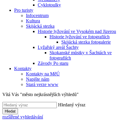
Cyklotoulky
Pro turisty
Infocentrum
Kultura
Skijácká stezka
Historie lyžování ve Vysokém nad Jizerou
Historie lyžování ve fotografiích
Skijácká stezka fotogalerie
Lyžařský areál Šachty
Skokanské můstky v Šachtách ve
fotografiích
Závody Po staru
Kontakty
Kontakty na MěÚ
Napište nám
Stará verze www
Vítá Vás "město nejkrásnějších výhledů"
Hledaný výraz
Hledat
rozšířené vyhledávání