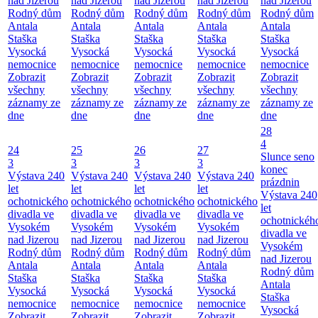
nad Jizerou
nad Jizerou
nad Jizerou
nad Jizerou
nad Jizerou
Rodný dům
Rodný dům
Rodný dům
Rodný dům
Rodný dům
Antala
Antala
Antala
Antala
Antala
Staška
Staška
Staška
Staška
Staška
Vysocká
Vysocká
Vysocká
Vysocká
Vysocká
nemocnice
nemocnice
nemocnice
nemocnice
nemocnice
Zobrazit
Zobrazit
Zobrazit
Zobrazit
Zobrazit
všechny
všechny
všechny
všechny
všechny
záznamy ze
záznamy ze
záznamy ze
záznamy ze
záznamy ze
dne
dne
dne
dne
dne
28
4
24
25
26
27
Slunce seno
3
3
3
3
konec
Výstava 240
Výstava 240
Výstava 240
Výstava 240
prázdnin
let
let
let
let
Výstava 240
ochotnického
ochotnického
ochotnického
ochotnického
let
divadla ve
divadla ve
divadla ve
divadla ve
ochotnickéh
Vysokém
Vysokém
Vysokém
Vysokém
divadla ve
nad Jizerou
nad Jizerou
nad Jizerou
nad Jizerou
Vysokém
Rodný dům
Rodný dům
Rodný dům
Rodný dům
nad Jizerou
Antala
Antala
Antala
Antala
Rodný dům
Staška
Staška
Staška
Staška
Antala
Vysocká
Vysocká
Vysocká
Vysocká
Staška
nemocnice
nemocnice
nemocnice
nemocnice
Vysocká
Zobrazit
Zobrazit
Zobrazit
Zobrazit