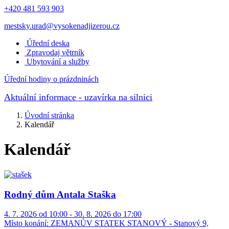
+420 481 593 903
mestsky.urad@vysokenadjizerou.cz
Úřední deska
Zpravodaj větrník
Ubytování a služby
Úřední hodiny o prázdninách
Aktuální informace
- uzavírka na silnici
Úvodní stránka
Kalendář
Kalendář
Rodný dům Antala Staška
4. 7. 2026 od 10:00 - 30. 8. 2026 do 17:00
Místo konání:
ZEMANŮV STATEK STANOVÝ - Stanový 9,