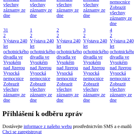
nemocnice
všechny
všechny
všechny
všechny
Zobrazit
záznamy ze
záznamy ze
záznamy ze
záznamy ze
všechny
dne
dne
dne
dne
záznamy ze
dne
31
1
2
3
4
2
2
2
2
2
Výstava 240
Výstava 240
Výstava 240
Výstava 240
Výstava 240
let
let
let
let
let
ochotnického
ochotnického
ochotnického
ochotnického
ochotnickéh
divadla ve
divadla ve
divadla ve
divadla ve
divadla ve
Vysokém
Vysokém
Vysokém
Vysokém
Vysokém
nad Jizerou
nad Jizerou
nad Jizerou
nad Jizerou
nad Jizerou
Vysocká
Vysocká
Vysocká
Vysocká
Vysocká
nemocnice
nemocnice
nemocnice
nemocnice
nemocnice
Zobrazit
Zobrazit
Zobrazit
Zobrazit
Zobrazit
všechny
všechny
všechny
všechny
všechny
záznamy ze
záznamy ze
záznamy ze
záznamy ze
záznamy ze
dne
dne
dne
dne
dne
Přihlášení k odběru zpráv
Dostávejte
informace z našeho webu
prostřednictvím SMS a e-mailů
Chci se zaregistrovat