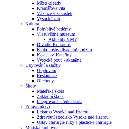
Městské sady
Kramářova vila
Vážnice v zákostelí
Vysocké zelí
Kultura
Pohyblivé betlémy
Vlastivědné muzeum
Aktuality VMV
Divadlo Krakonoš
Krakonošův divadelní podzim
Kostel sv. Kateřiny
Vysocká pouť - aktuálně
Ubytování a služby
Ubytování
Restaurace
Obchody
Školy
Mateřská škola
Základní škola
Integrovaná střední škola
Zdravotnictví
Lékárna Vysoké nad Jizerou
Zdravotní středisko Vysoké nad Jizerou
Ústav chirurgie ruky a plastické chirurgie
Městská knihovna