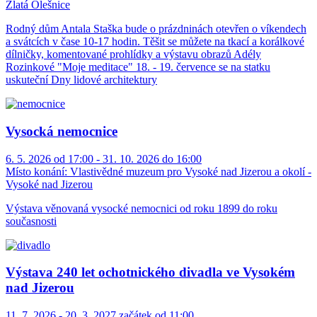
Zlatá Olešnice
Rodný dům Antala Staška bude o prázdninách otevřen o víkendech
a svátcích v čase 10-17 hodin. Těšit se můžete na tkací a korálkové
dílničky, komentované prohlídky a výstavu obrazů Adély
Rozinkové "Moje meditace" 18. - 19. července se na statku
uskuteční Dny lidové architektury
Vysocká nemocnice
6. 5. 2026 od 17:00 - 31. 10. 2026 do 16:00
Místo konání:
Vlastivědné muzeum pro Vysoké nad Jizerou a okolí -
Vysoké nad Jizerou
Výstava věnovaná vysocké nemocnici od roku 1899 do roku
současnosti
Výstava 240 let ochotnického divadla ve Vysokém
nad Jizerou
11. 7. 2026 - 20. 3. 2027 začátek od 11:00