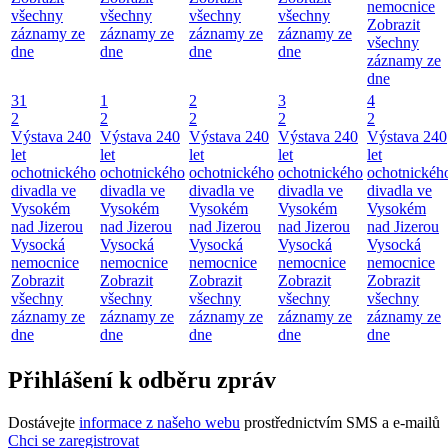
nemocnice
všechny
všechny
všechny
všechny
Zobrazit
záznamy ze
záznamy ze
záznamy ze
záznamy ze
všechny
dne
dne
dne
dne
záznamy ze
dne
31
1
2
3
4
2
2
2
2
2
Výstava 240
Výstava 240
Výstava 240
Výstava 240
Výstava 240
let
let
let
let
let
ochotnického
ochotnického
ochotnického
ochotnického
ochotnickéh
divadla ve
divadla ve
divadla ve
divadla ve
divadla ve
Vysokém
Vysokém
Vysokém
Vysokém
Vysokém
nad Jizerou
nad Jizerou
nad Jizerou
nad Jizerou
nad Jizerou
Vysocká
Vysocká
Vysocká
Vysocká
Vysocká
nemocnice
nemocnice
nemocnice
nemocnice
nemocnice
Zobrazit
Zobrazit
Zobrazit
Zobrazit
Zobrazit
všechny
všechny
všechny
všechny
všechny
záznamy ze
záznamy ze
záznamy ze
záznamy ze
záznamy ze
dne
dne
dne
dne
dne
Přihlášení k odběru zpráv
Dostávejte
informace z našeho webu
prostřednictvím SMS a e-mailů
Chci se zaregistrovat