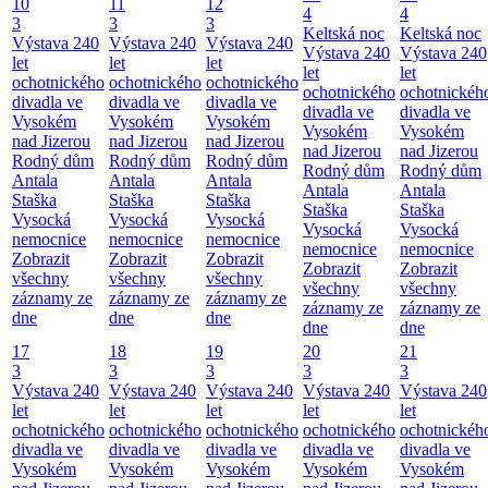
10
11
12
4
4
3
3
3
Keltská noc
Keltská noc
Výstava 240
Výstava 240
Výstava 240
Výstava 240
Výstava 240
let
let
let
let
let
ochotnického
ochotnického
ochotnického
ochotnického
ochotnickéh
divadla ve
divadla ve
divadla ve
divadla ve
divadla ve
Vysokém
Vysokém
Vysokém
Vysokém
Vysokém
nad Jizerou
nad Jizerou
nad Jizerou
nad Jizerou
nad Jizerou
Rodný dům
Rodný dům
Rodný dům
Rodný dům
Rodný dům
Antala
Antala
Antala
Antala
Antala
Staška
Staška
Staška
Staška
Staška
Vysocká
Vysocká
Vysocká
Vysocká
Vysocká
nemocnice
nemocnice
nemocnice
nemocnice
nemocnice
Zobrazit
Zobrazit
Zobrazit
Zobrazit
Zobrazit
všechny
všechny
všechny
všechny
všechny
záznamy ze
záznamy ze
záznamy ze
záznamy ze
záznamy ze
dne
dne
dne
dne
dne
17
18
19
20
21
3
3
3
3
3
Výstava 240
Výstava 240
Výstava 240
Výstava 240
Výstava 240
let
let
let
let
let
ochotnického
ochotnického
ochotnického
ochotnického
ochotnickéh
divadla ve
divadla ve
divadla ve
divadla ve
divadla ve
Vysokém
Vysokém
Vysokém
Vysokém
Vysokém