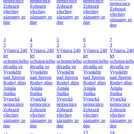
nemocnice
nemocnice
nemocnice
nemocnice
nemocnice
Zobrazit
Zobrazit
Zobrazit
Zobrazit
Zobrazit
všechny
všechny
všechny
všechny
všechny
záznamy ze
záznamy ze
záznamy ze
záznamy ze
záznamy ze
dne
dne
dne
dne
dne
3
4
5
6
7
3
3
3
3
3
Výstava 240
Výstava 240
Výstava 240
Výstava 240
Výstava 240
let
let
let
let
let
ochotnického
ochotnického
ochotnického
ochotnického
ochotnickéh
divadla ve
divadla ve
divadla ve
divadla ve
divadla ve
Vysokém
Vysokém
Vysokém
Vysokém
Vysokém
nad Jizerou
nad Jizerou
nad Jizerou
nad Jizerou
nad Jizerou
Rodný dům
Rodný dům
Rodný dům
Rodný dům
Rodný dům
Antala
Antala
Antala
Antala
Antala
Staška
Staška
Staška
Staška
Staška
Vysocká
Vysocká
Vysocká
Vysocká
Vysocká
nemocnice
nemocnice
nemocnice
nemocnice
nemocnice
Zobrazit
Zobrazit
Zobrazit
Zobrazit
Zobrazit
všechny
všechny
všechny
všechny
všechny
záznamy ze
záznamy ze
záznamy ze
záznamy ze
záznamy ze
dne
dne
dne
dne
dne
13
14