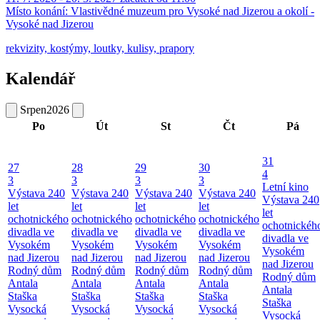
Místo konání:
Vlastivědné muzeum pro Vysoké nad Jizerou a okolí -
Vysoké nad Jizerou
rekvizity, kostýmy, loutky, kulisy, prapory
Kalendář
Srpen
2026
Po
Út
St
Čt
Pá
31
27
28
29
30
4
3
3
3
3
Letní kino
Výstava 240
Výstava 240
Výstava 240
Výstava 240
Výstava 240
let
let
let
let
let
ochotnického
ochotnického
ochotnického
ochotnického
ochotnickéh
divadla ve
divadla ve
divadla ve
divadla ve
divadla ve
Vysokém
Vysokém
Vysokém
Vysokém
Vysokém
nad Jizerou
nad Jizerou
nad Jizerou
nad Jizerou
nad Jizerou
Rodný dům
Rodný dům
Rodný dům
Rodný dům
Rodný dům
Antala
Antala
Antala
Antala
Antala
Staška
Staška
Staška
Staška
Staška
Vysocká
Vysocká
Vysocká
Vysocká
Vysocká