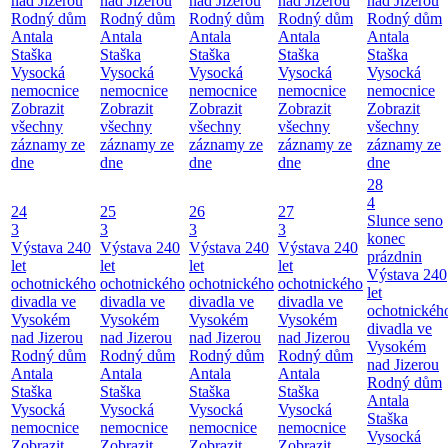
nad Jizerou
nad Jizerou
nad Jizerou
nad Jizerou
nad Jizerou
Rodný dům
Rodný dům
Rodný dům
Rodný dům
Rodný dům
Antala
Antala
Antala
Antala
Antala
Staška
Staška
Staška
Staška
Staška
Vysocká
Vysocká
Vysocká
Vysocká
Vysocká
nemocnice
nemocnice
nemocnice
nemocnice
nemocnice
Zobrazit
Zobrazit
Zobrazit
Zobrazit
Zobrazit
všechny
všechny
všechny
všechny
všechny
záznamy ze
záznamy ze
záznamy ze
záznamy ze
záznamy ze
dne
dne
dne
dne
dne
28
4
24
25
26
27
Slunce seno
3
3
3
3
konec
Výstava 240
Výstava 240
Výstava 240
Výstava 240
prázdnin
let
let
let
let
Výstava 240
ochotnického
ochotnického
ochotnického
ochotnického
let
divadla ve
divadla ve
divadla ve
divadla ve
ochotnickéh
Vysokém
Vysokém
Vysokém
Vysokém
divadla ve
nad Jizerou
nad Jizerou
nad Jizerou
nad Jizerou
Vysokém
Rodný dům
Rodný dům
Rodný dům
Rodný dům
nad Jizerou
Antala
Antala
Antala
Antala
Rodný dům
Staška
Staška
Staška
Staška
Antala
Vysocká
Vysocká
Vysocká
Vysocká
Staška
nemocnice
nemocnice
nemocnice
nemocnice
Vysocká
Zobrazit
Zobrazit
Zobrazit
Zobrazit