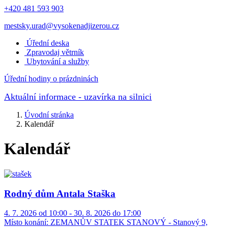
+420 481 593 903
mestsky.urad@vysokenadjizerou.cz
Úřední deska
Zpravodaj větrník
Ubytování a služby
Úřední hodiny o prázdninách
Aktuální informace
- uzavírka na silnici
Úvodní stránka
Kalendář
Kalendář
Rodný dům Antala Staška
4. 7. 2026 od 10:00 - 30. 8. 2026 do 17:00
Místo konání:
ZEMANŮV STATEK STANOVÝ - Stanový 9,