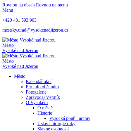
Rovnou na obsah
Rovnou na menu
Menu
+420 481 593 903
mestsky.urad@vysokenadjizerou.cz
Město
Vysoké nad Jizerou
Město
Vysoké nad Jizerou
Město
Kalendář akcí
Pro info občanům
Fotogalerie
Zpravodaj Větrník
O Vysokém
O městě
Historie
Vysocká pouť - archiv
Ústav chirurgie ruky
Slavné osobnosti