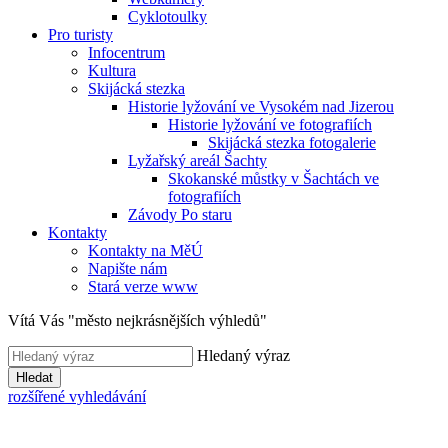
Cyklotoulky
Pro turisty
Infocentrum
Kultura
Skijácká stezka
Historie lyžování ve Vysokém nad Jizerou
Historie lyžování ve fotografiích
Skijácká stezka fotogalerie
Lyžařský areál Šachty
Skokanské můstky v Šachtách ve
fotografiích
Závody Po staru
Kontakty
Kontakty na MěÚ
Napište nám
Stará verze www
Vítá Vás "město nejkrásnějších výhledů"
Hledaný výraz
Hledat
rozšířené vyhledávání