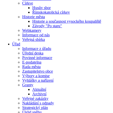
Církve
Husův sbor
Římskokatolická církev
Historie města
Historie a současnost vysockého koupaliště
Závody "Po staru"
Webkamery
Informace od nás
Veřejná sbírka
Úřad
Informace z úřadu
Úřední deska
Povinné informace
E-podatelna
Rada města
Zastupitelstvo obce
Výbory a komise
Vyhlášky a nařízení
Granty
Aktuální
Archivní
Veřejné zakázky
Nakládání s odpady
Strategický plán
Úklid sněhu