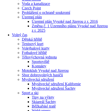
Voda a kanalizace
Czech Point
Prohlášení o ochraně soukromí
Územní plán
Územní plán Vysoké nad Jizerou z r. 2016
Změna č. 1 Územního plánu Vysoké nad Jizerou
z r. 2025
Volný čas
Dětská hřiště
Tenisový kurt
Volejbalové kurty
Fotbalové hřiště
Tělovýchovná jednota
Sportoviště
Kontakty
Motoklub Vysoké nad Jizerou
Sbor dobrovolných hasičů
Myslivecká sdružení
Myslivecké sdružení Kalifornie
Myslivecké sdružení Šachty
Sport a ski
Tipy na výlety
Skiareál Šachty
Běžkařské tratě
Webkamery