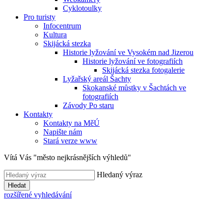
Cyklotoulky
Pro turisty
Infocentrum
Kultura
Skijácká stezka
Historie lyžování ve Vysokém nad Jizerou
Historie lyžování ve fotografiích
Skijácká stezka fotogalerie
Lyžařský areál Šachty
Skokanské můstky v Šachtách ve
fotografiích
Závody Po staru
Kontakty
Kontakty na MěÚ
Napište nám
Stará verze www
Vítá Vás "město nejkrásnějších výhledů"
Hledaný výraz
Hledat
rozšířené vyhledávání