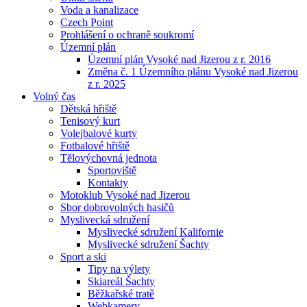
Voda a kanalizace
Czech Point
Prohlášení o ochraně soukromí
Územní plán
Územní plán Vysoké nad Jizerou z r. 2016
Změna č. 1 Územního plánu Vysoké nad Jizerou
z r. 2025
Volný čas
Dětská hřiště
Tenisový kurt
Volejbalové kurty
Fotbalové hřiště
Tělovýchovná jednota
Sportoviště
Kontakty
Motoklub Vysoké nad Jizerou
Sbor dobrovolných hasičů
Myslivecká sdružení
Myslivecké sdružení Kalifornie
Myslivecké sdružení Šachty
Sport a ski
Tipy na výlety
Skiareál Šachty
Běžkařské tratě
Webkamery