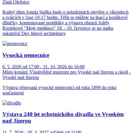
Zlatá Olešnice
Rodný dům Antala Staška bude o prázdninách otevřen o víkendech
a svátcích v čase 10-17 hodin. Těšit se můžete na tkací a korálkové
dílničky, komentované prohlídky a výstavu obrazů Adély
Rozinkové "Moje meditace" 18. - 19. července se na statku
uskuteční Dny lidové architektury
Vysocká nemocnice
6. 5. 2026 od 17:00 - 31. 10. 2026 do 16:00
Místo konání:
Vlastivědné muzeum pro Vysoké nad Jizerou a okolí -
Vysoké nad Jizerou
Výstava věnovaná vysocké nemocnici od roku 1899 do roku
současnosti
Výstava 240 let ochotnického divadla ve Vysokém
nad Jizerou
11. 7. 2026 - 20. 3. 2027 začátek od 11:00