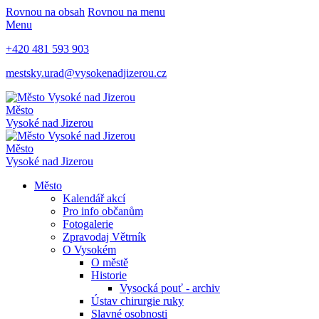
Rovnou na obsah
Rovnou na menu
Menu
+420 481 593 903
mestsky.urad@vysokenadjizerou.cz
Město
Vysoké nad Jizerou
Město
Vysoké nad Jizerou
Město
Kalendář akcí
Pro info občanům
Fotogalerie
Zpravodaj Větrník
O Vysokém
O městě
Historie
Vysocká pouť - archiv
Ústav chirurgie ruky
Slavné osobnosti