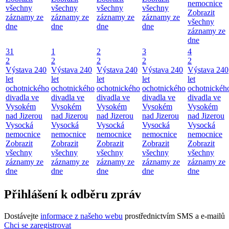
nemocnice
všechny
všechny
všechny
všechny
Zobrazit
záznamy ze
záznamy ze
záznamy ze
záznamy ze
všechny
dne
dne
dne
dne
záznamy ze
dne
31
1
2
3
4
2
2
2
2
2
Výstava 240
Výstava 240
Výstava 240
Výstava 240
Výstava 240
let
let
let
let
let
ochotnického
ochotnického
ochotnického
ochotnického
ochotnickéh
divadla ve
divadla ve
divadla ve
divadla ve
divadla ve
Vysokém
Vysokém
Vysokém
Vysokém
Vysokém
nad Jizerou
nad Jizerou
nad Jizerou
nad Jizerou
nad Jizerou
Vysocká
Vysocká
Vysocká
Vysocká
Vysocká
nemocnice
nemocnice
nemocnice
nemocnice
nemocnice
Zobrazit
Zobrazit
Zobrazit
Zobrazit
Zobrazit
všechny
všechny
všechny
všechny
všechny
záznamy ze
záznamy ze
záznamy ze
záznamy ze
záznamy ze
dne
dne
dne
dne
dne
Přihlášení k odběru zpráv
Dostávejte
informace z našeho webu
prostřednictvím SMS a e-mailů
Chci se zaregistrovat