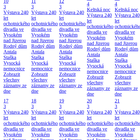
10
11
12
4
4
3
3
3
Keltská noc
Keltská noc
Výstava 240
Výstava 240
Výstava 240
Výstava 240
Výstava 240
let
let
let
let
let
ochotnického
ochotnického
ochotnického
ochotnického
ochotnickéh
divadla ve
divadla ve
divadla ve
divadla ve
divadla ve
Vysokém
Vysokém
Vysokém
Vysokém
Vysokém
nad Jizerou
nad Jizerou
nad Jizerou
nad Jizerou
nad Jizerou
Rodný dům
Rodný dům
Rodný dům
Rodný dům
Rodný dům
Antala
Antala
Antala
Antala
Antala
Staška
Staška
Staška
Staška
Staška
Vysocká
Vysocká
Vysocká
Vysocká
Vysocká
nemocnice
nemocnice
nemocnice
nemocnice
nemocnice
Zobrazit
Zobrazit
Zobrazit
Zobrazit
Zobrazit
všechny
všechny
všechny
všechny
všechny
záznamy ze
záznamy ze
záznamy ze
záznamy ze
záznamy ze
dne
dne
dne
dne
dne
17
18
19
20
21
3
3
3
3
3
Výstava 240
Výstava 240
Výstava 240
Výstava 240
Výstava 240
let
let
let
let
let
ochotnického
ochotnického
ochotnického
ochotnického
ochotnickéh
divadla ve
divadla ve
divadla ve
divadla ve
divadla ve
Vysokém
Vysokém
Vysokém
Vysokém
Vysokém