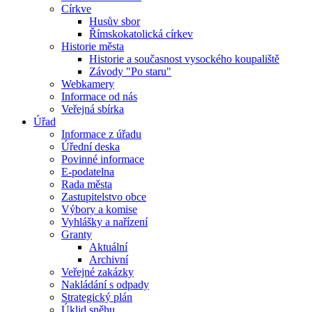
Církve
Husův sbor
Římskokatolická církev
Historie města
Historie a současnost vysockého koupaliště
Závody "Po staru"
Webkamery
Informace od nás
Veřejná sbírka
Úřad
Informace z úřadu
Úřední deska
Povinné informace
E-podatelna
Rada města
Zastupitelstvo obce
Výbory a komise
Vyhlášky a nařízení
Granty
Aktuální
Archivní
Veřejné zakázky
Nakládání s odpady
Strategický plán
Úklid sněhu