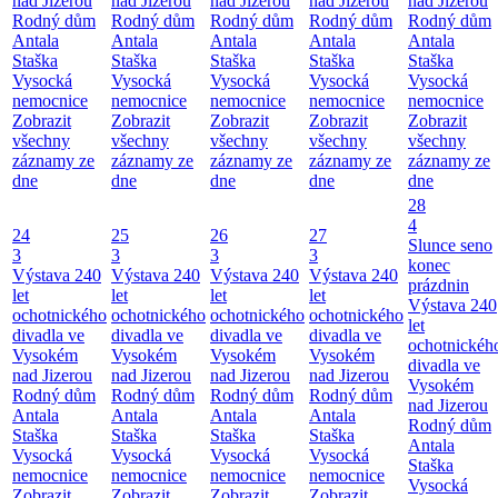
nad Jizerou
nad Jizerou
nad Jizerou
nad Jizerou
nad Jizerou
Rodný dům
Rodný dům
Rodný dům
Rodný dům
Rodný dům
Antala
Antala
Antala
Antala
Antala
Staška
Staška
Staška
Staška
Staška
Vysocká
Vysocká
Vysocká
Vysocká
Vysocká
nemocnice
nemocnice
nemocnice
nemocnice
nemocnice
Zobrazit
Zobrazit
Zobrazit
Zobrazit
Zobrazit
všechny
všechny
všechny
všechny
všechny
záznamy ze
záznamy ze
záznamy ze
záznamy ze
záznamy ze
dne
dne
dne
dne
dne
28
4
24
25
26
27
Slunce seno
3
3
3
3
konec
Výstava 240
Výstava 240
Výstava 240
Výstava 240
prázdnin
let
let
let
let
Výstava 240
ochotnického
ochotnického
ochotnického
ochotnického
let
divadla ve
divadla ve
divadla ve
divadla ve
ochotnickéh
Vysokém
Vysokém
Vysokém
Vysokém
divadla ve
nad Jizerou
nad Jizerou
nad Jizerou
nad Jizerou
Vysokém
Rodný dům
Rodný dům
Rodný dům
Rodný dům
nad Jizerou
Antala
Antala
Antala
Antala
Rodný dům
Staška
Staška
Staška
Staška
Antala
Vysocká
Vysocká
Vysocká
Vysocká
Staška
nemocnice
nemocnice
nemocnice
nemocnice
Vysocká
Zobrazit
Zobrazit
Zobrazit
Zobrazit