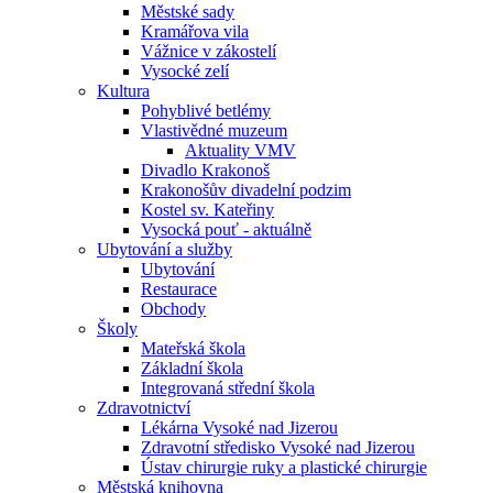
Městské sady
Kramářova vila
Vážnice v zákostelí
Vysocké zelí
Kultura
Pohyblivé betlémy
Vlastivědné muzeum
Aktuality VMV
Divadlo Krakonoš
Krakonošův divadelní podzim
Kostel sv. Kateřiny
Vysocká pouť - aktuálně
Ubytování a služby
Ubytování
Restaurace
Obchody
Školy
Mateřská škola
Základní škola
Integrovaná střední škola
Zdravotnictví
Lékárna Vysoké nad Jizerou
Zdravotní středisko Vysoké nad Jizerou
Ústav chirurgie ruky a plastické chirurgie
Městská knihovna