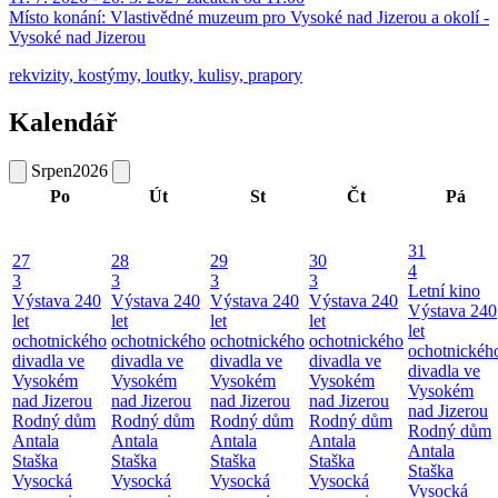
Místo konání:
Vlastivědné muzeum pro Vysoké nad Jizerou a okolí -
Vysoké nad Jizerou
rekvizity, kostýmy, loutky, kulisy, prapory
Kalendář
Srpen
2026
Po
Út
St
Čt
Pá
31
27
28
29
30
4
3
3
3
3
Letní kino
Výstava 240
Výstava 240
Výstava 240
Výstava 240
Výstava 240
let
let
let
let
let
ochotnického
ochotnického
ochotnického
ochotnického
ochotnickéh
divadla ve
divadla ve
divadla ve
divadla ve
divadla ve
Vysokém
Vysokém
Vysokém
Vysokém
Vysokém
nad Jizerou
nad Jizerou
nad Jizerou
nad Jizerou
nad Jizerou
Rodný dům
Rodný dům
Rodný dům
Rodný dům
Rodný dům
Antala
Antala
Antala
Antala
Antala
Staška
Staška
Staška
Staška
Staška
Vysocká
Vysocká
Vysocká
Vysocká
Vysocká