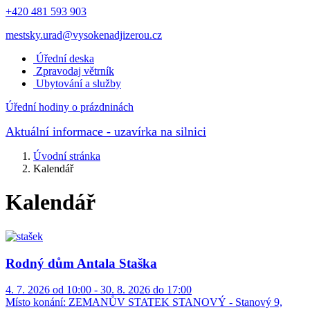
+420 481 593 903
mestsky.urad@vysokenadjizerou.cz
Úřední deska
Zpravodaj větrník
Ubytování a služby
Úřední hodiny o prázdninách
Aktuální informace
- uzavírka na silnici
Úvodní stránka
Kalendář
Kalendář
Rodný dům Antala Staška
4. 7. 2026 od 10:00 - 30. 8. 2026 do 17:00
Místo konání:
ZEMANŮV STATEK STANOVÝ - Stanový 9,