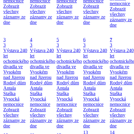
nemocnice
nemocnice
nemocnice
nemocnice
nemocnice
Zobrazit
Zobrazit
Zobrazit
Zobrazit
Zobrazit
všechny
všechny
všechny
všechny
všechny
záznamy ze
záznamy ze
záznamy ze
záznamy ze
záznamy ze
dne
dne
dne
dne
dne
3
4
5
6
7
3
3
3
3
3
Výstava 240
Výstava 240
Výstava 240
Výstava 240
Výstava 240
let
let
let
let
let
ochotnického
ochotnického
ochotnického
ochotnického
ochotnickéh
divadla ve
divadla ve
divadla ve
divadla ve
divadla ve
Vysokém
Vysokém
Vysokém
Vysokém
Vysokém
nad Jizerou
nad Jizerou
nad Jizerou
nad Jizerou
nad Jizerou
Rodný dům
Rodný dům
Rodný dům
Rodný dům
Rodný dům
Antala
Antala
Antala
Antala
Antala
Staška
Staška
Staška
Staška
Staška
Vysocká
Vysocká
Vysocká
Vysocká
Vysocká
nemocnice
nemocnice
nemocnice
nemocnice
nemocnice
Zobrazit
Zobrazit
Zobrazit
Zobrazit
Zobrazit
všechny
všechny
všechny
všechny
všechny
záznamy ze
záznamy ze
záznamy ze
záznamy ze
záznamy ze
dne
dne
dne
dne
dne
13
14