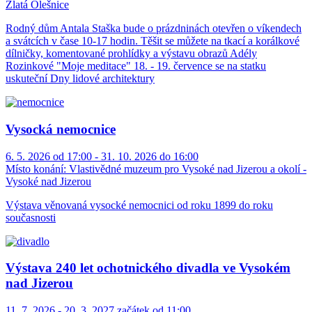
Zlatá Olešnice
Rodný dům Antala Staška bude o prázdninách otevřen o víkendech
a svátcích v čase 10-17 hodin. Těšit se můžete na tkací a korálkové
dílničky, komentované prohlídky a výstavu obrazů Adély
Rozinkové "Moje meditace" 18. - 19. července se na statku
uskuteční Dny lidové architektury
Vysocká nemocnice
6. 5. 2026 od 17:00 - 31. 10. 2026 do 16:00
Místo konání:
Vlastivědné muzeum pro Vysoké nad Jizerou a okolí -
Vysoké nad Jizerou
Výstava věnovaná vysocké nemocnici od roku 1899 do roku
současnosti
Výstava 240 let ochotnického divadla ve Vysokém
nad Jizerou
11. 7. 2026 - 20. 3. 2027 začátek od 11:00