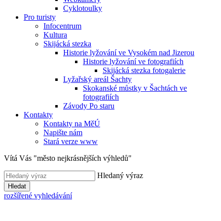
Cyklotoulky
Pro turisty
Infocentrum
Kultura
Skijácká stezka
Historie lyžování ve Vysokém nad Jizerou
Historie lyžování ve fotografiích
Skijácká stezka fotogalerie
Lyžařský areál Šachty
Skokanské můstky v Šachtách ve
fotografiích
Závody Po staru
Kontakty
Kontakty na MěÚ
Napište nám
Stará verze www
Vítá Vás "město nejkrásnějších výhledů"
Hledaný výraz
Hledat
rozšířené vyhledávání