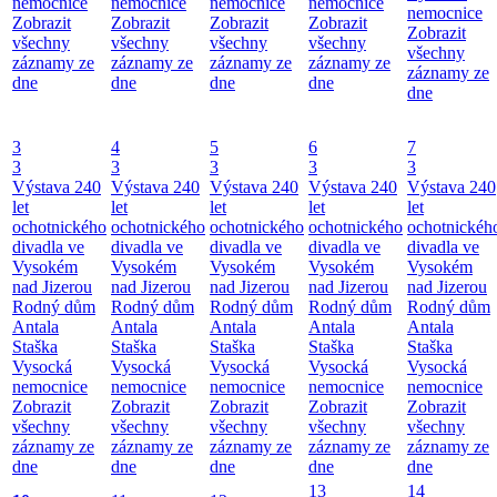
nemocnice
nemocnice
nemocnice
nemocnice
nemocnice
Zobrazit
Zobrazit
Zobrazit
Zobrazit
Zobrazit
všechny
všechny
všechny
všechny
všechny
záznamy ze
záznamy ze
záznamy ze
záznamy ze
záznamy ze
dne
dne
dne
dne
dne
3
4
5
6
7
3
3
3
3
3
Výstava 240
Výstava 240
Výstava 240
Výstava 240
Výstava 240
let
let
let
let
let
ochotnického
ochotnického
ochotnického
ochotnického
ochotnickéh
divadla ve
divadla ve
divadla ve
divadla ve
divadla ve
Vysokém
Vysokém
Vysokém
Vysokém
Vysokém
nad Jizerou
nad Jizerou
nad Jizerou
nad Jizerou
nad Jizerou
Rodný dům
Rodný dům
Rodný dům
Rodný dům
Rodný dům
Antala
Antala
Antala
Antala
Antala
Staška
Staška
Staška
Staška
Staška
Vysocká
Vysocká
Vysocká
Vysocká
Vysocká
nemocnice
nemocnice
nemocnice
nemocnice
nemocnice
Zobrazit
Zobrazit
Zobrazit
Zobrazit
Zobrazit
všechny
všechny
všechny
všechny
všechny
záznamy ze
záznamy ze
záznamy ze
záznamy ze
záznamy ze
dne
dne
dne
dne
dne
13
14