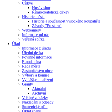
Církve
Husův sbor
Římskokatolická církev
Historie města
Historie a současnost vysockého koupaliště
Závody "Po staru"
Webkamery
Informace od nás
Veřejná sbírka
Úřad
Informace z úřadu
Úřední deska
Povinné informace
E-podatelna
Rada města
Zastupitelstvo obce
Výbory a komise
Vyhlášky a nařízení
Granty
Aktuální
Archivní
Veřejné zakázky
Nakládání s odpady
Strategický plán
Úklid sněhu