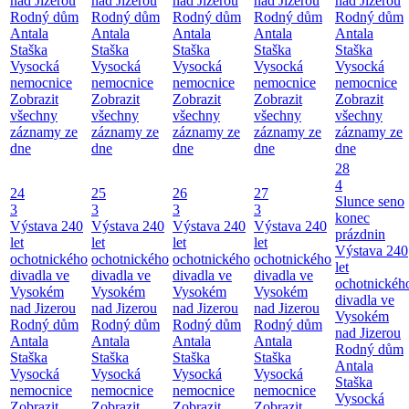
nad Jizerou
nad Jizerou
nad Jizerou
nad Jizerou
nad Jizerou
Rodný dům
Rodný dům
Rodný dům
Rodný dům
Rodný dům
Antala
Antala
Antala
Antala
Antala
Staška
Staška
Staška
Staška
Staška
Vysocká
Vysocká
Vysocká
Vysocká
Vysocká
nemocnice
nemocnice
nemocnice
nemocnice
nemocnice
Zobrazit
Zobrazit
Zobrazit
Zobrazit
Zobrazit
všechny
všechny
všechny
všechny
všechny
záznamy ze
záznamy ze
záznamy ze
záznamy ze
záznamy ze
dne
dne
dne
dne
dne
28
4
24
25
26
27
Slunce seno
3
3
3
3
konec
Výstava 240
Výstava 240
Výstava 240
Výstava 240
prázdnin
let
let
let
let
Výstava 240
ochotnického
ochotnického
ochotnického
ochotnického
let
divadla ve
divadla ve
divadla ve
divadla ve
ochotnickéh
Vysokém
Vysokém
Vysokém
Vysokém
divadla ve
nad Jizerou
nad Jizerou
nad Jizerou
nad Jizerou
Vysokém
Rodný dům
Rodný dům
Rodný dům
Rodný dům
nad Jizerou
Antala
Antala
Antala
Antala
Rodný dům
Staška
Staška
Staška
Staška
Antala
Vysocká
Vysocká
Vysocká
Vysocká
Staška
nemocnice
nemocnice
nemocnice
nemocnice
Vysocká
Zobrazit
Zobrazit
Zobrazit
Zobrazit