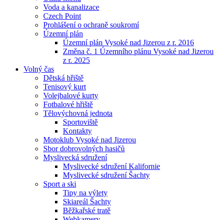
Voda a kanalizace
Czech Point
Prohlášení o ochraně soukromí
Územní plán
Územní plán Vysoké nad Jizerou z r. 2016
Změna č. 1 Územního plánu Vysoké nad Jizerou
z r. 2025
Volný čas
Dětská hřiště
Tenisový kurt
Volejbalové kurty
Fotbalové hřiště
Tělovýchovná jednota
Sportoviště
Kontakty
Motoklub Vysoké nad Jizerou
Sbor dobrovolných hasičů
Myslivecká sdružení
Myslivecké sdružení Kalifornie
Myslivecké sdružení Šachty
Sport a ski
Tipy na výlety
Skiareál Šachty
Běžkařské tratě
Webkamery