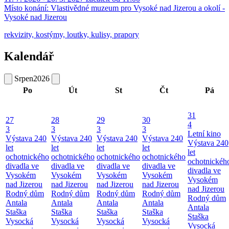
Místo konání:
Vlastivědné muzeum pro Vysoké nad Jizerou a okolí -
Vysoké nad Jizerou
rekvizity, kostýmy, loutky, kulisy, prapory
Kalendář
Srpen
2026
Po
Út
St
Čt
Pá
31
27
28
29
30
4
3
3
3
3
Letní kino
Výstava 240
Výstava 240
Výstava 240
Výstava 240
Výstava 240
let
let
let
let
let
ochotnického
ochotnického
ochotnického
ochotnického
ochotnickéh
divadla ve
divadla ve
divadla ve
divadla ve
divadla ve
Vysokém
Vysokém
Vysokém
Vysokém
Vysokém
nad Jizerou
nad Jizerou
nad Jizerou
nad Jizerou
nad Jizerou
Rodný dům
Rodný dům
Rodný dům
Rodný dům
Rodný dům
Antala
Antala
Antala
Antala
Antala
Staška
Staška
Staška
Staška
Staška
Vysocká
Vysocká
Vysocká
Vysocká
Vysocká