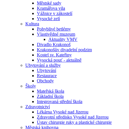
Městské sady
Kramářova vila
Vážnice v zákostelí
Vysocké zelí
Kultura
Pohyblivé betlémy
Vlastivědné muzeum
Aktuality VMV
Divadlo Krakonoš
Krakonošův divadelní podzim
Kostel sv. Kateřiny
Vysocká pouť - aktuálně
Ubytování a služby
Ubytování
Restaurace
Obchody
Školy
Mateřská škola
Základní škola
Integrovaná střední škola
Zdravotnictví
Lékárna Vysoké nad Jizerou
Zdravotní středisko Vysoké nad Jizerou
Ústav chirurgie ruky a plastické chirurgie
Městská knihovna