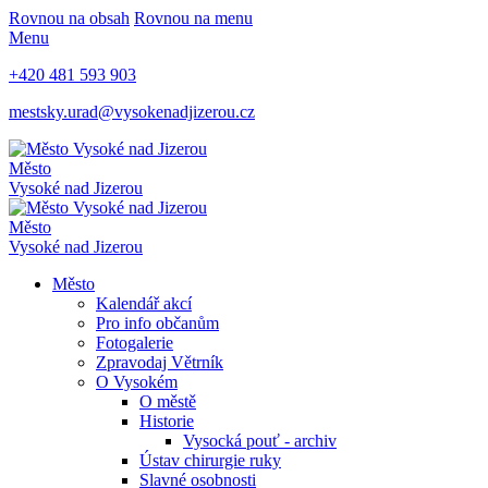
Rovnou na obsah
Rovnou na menu
Menu
+420 481 593 903
mestsky.urad@vysokenadjizerou.cz
Město
Vysoké nad Jizerou
Město
Vysoké nad Jizerou
Město
Kalendář akcí
Pro info občanům
Fotogalerie
Zpravodaj Větrník
O Vysokém
O městě
Historie
Vysocká pouť - archiv
Ústav chirurgie ruky
Slavné osobnosti