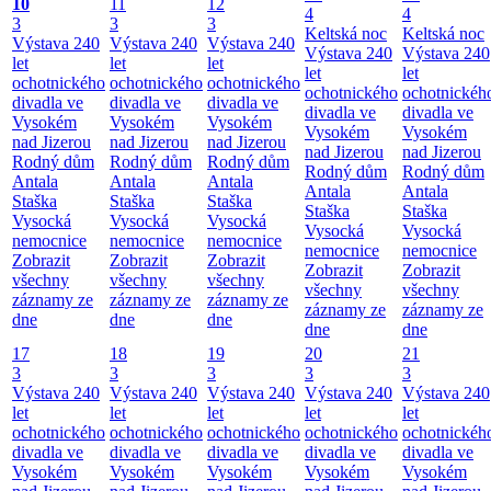
10
11
12
4
4
3
3
3
Keltská noc
Keltská noc
Výstava 240
Výstava 240
Výstava 240
Výstava 240
Výstava 240
let
let
let
let
let
ochotnického
ochotnického
ochotnického
ochotnického
ochotnickéh
divadla ve
divadla ve
divadla ve
divadla ve
divadla ve
Vysokém
Vysokém
Vysokém
Vysokém
Vysokém
nad Jizerou
nad Jizerou
nad Jizerou
nad Jizerou
nad Jizerou
Rodný dům
Rodný dům
Rodný dům
Rodný dům
Rodný dům
Antala
Antala
Antala
Antala
Antala
Staška
Staška
Staška
Staška
Staška
Vysocká
Vysocká
Vysocká
Vysocká
Vysocká
nemocnice
nemocnice
nemocnice
nemocnice
nemocnice
Zobrazit
Zobrazit
Zobrazit
Zobrazit
Zobrazit
všechny
všechny
všechny
všechny
všechny
záznamy ze
záznamy ze
záznamy ze
záznamy ze
záznamy ze
dne
dne
dne
dne
dne
17
18
19
20
21
3
3
3
3
3
Výstava 240
Výstava 240
Výstava 240
Výstava 240
Výstava 240
let
let
let
let
let
ochotnického
ochotnického
ochotnického
ochotnického
ochotnickéh
divadla ve
divadla ve
divadla ve
divadla ve
divadla ve
Vysokém
Vysokém
Vysokém
Vysokém
Vysokém