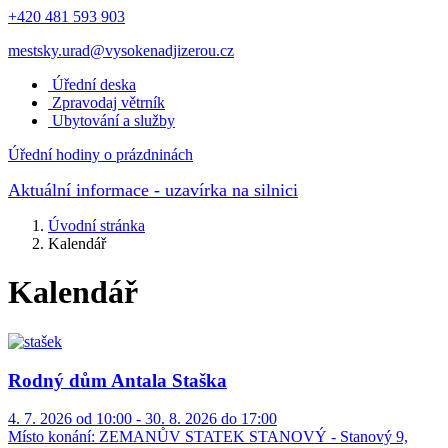
+420 481 593 903
mestsky.urad@vysokenadjizerou.cz
Úřední deska
Zpravodaj větrník
Ubytování a služby
Úřední hodiny o prázdninách
Aktuální informace
- uzavírka na silnici
Úvodní stránka
Kalendář
Kalendář
Rodný dům Antala Staška
4. 7. 2026 od 10:00 - 30. 8. 2026 do 17:00
Místo konání:
ZEMANŮV STATEK STANOVÝ - Stanový 9,