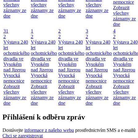
nemocnice
všechny
všechny
všechny
všechny
Zobrazit
záznamy ze
záznamy ze
záznamy ze
záznamy ze
všechny
dne
dne
dne
dne
záznamy ze
dne
31
1
2
3
4
2
2
2
2
2
Výstava 240
Výstava 240
Výstava 240
Výstava 240
Výstava 240
let
let
let
let
let
ochotnického
ochotnického
ochotnického
ochotnického
ochotnickéh
divadla ve
divadla ve
divadla ve
divadla ve
divadla ve
Vysokém
Vysokém
Vysokém
Vysokém
Vysokém
nad Jizerou
nad Jizerou
nad Jizerou
nad Jizerou
nad Jizerou
Vysocká
Vysocká
Vysocká
Vysocká
Vysocká
nemocnice
nemocnice
nemocnice
nemocnice
nemocnice
Zobrazit
Zobrazit
Zobrazit
Zobrazit
Zobrazit
všechny
všechny
všechny
všechny
všechny
záznamy ze
záznamy ze
záznamy ze
záznamy ze
záznamy ze
dne
dne
dne
dne
dne
Přihlášení k odběru zpráv
Dostávejte
informace z našeho webu
prostřednictvím SMS a e-mailů
Chci se zaregistrovat