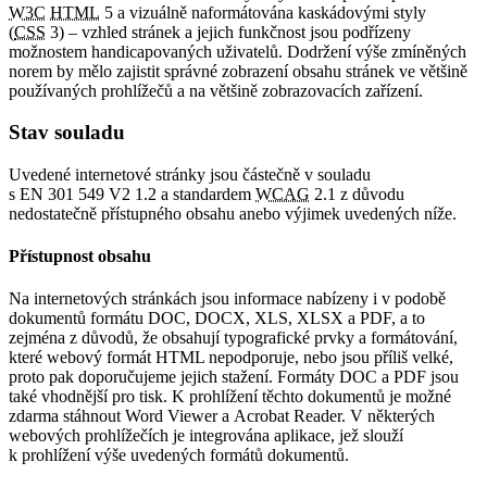
W3C
HTML
5 a vizuálně naformátována kaskádovými styly
(
CSS
3) – vzhled stránek a jejich funkčnost jsou podřízeny
možnostem handicapovaných uživatelů. Dodržení výše zmíněných
norem by mělo zajistit správné zobrazení obsahu stránek ve většině
používaných prohlížečů a na většině zobrazovacích zařízení.
Stav souladu
Uvedené internetové stránky jsou částečně v souladu
s EN 301 549 V2 1.2 a standardem
WCAG
2.1 z důvodu
nedostatečně přístupného obsahu anebo výjimek uvedených níže.
Přístupnost obsahu
Na internetových stránkách jsou informace nabízeny i v podobě
dokumentů formátu DOC, DOCX, XLS, XLSX a PDF, a to
zejména z důvodů, že obsahují typografické prvky a formátování,
které webový formát HTML nepodporuje, nebo jsou příliš velké,
proto pak doporučujeme jejich stažení. Formáty DOC a PDF jsou
také vhodnější pro tisk. K prohlížení těchto dokumentů je možné
zdarma stáhnout Word Viewer a Acrobat Reader. V některých
webových prohlížečích je integrována aplikace, jež slouží
k prohlížení výše uvedených formátů dokumentů.