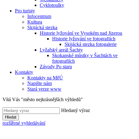
Cyklotoulky
Pro turisty
Infocentrum
Kultura
Skijácká stezka
Historie lyžování ve Vysokém nad Jizerou
Historie lyžování ve fotografiích
Skijácká stezka fotogalerie
Lyžařský areál Šachty
Skokanské můstky v Šachtách ve
fotografiích
Závody Po staru
Kontakty
Kontakty na MěÚ
Napište nám
Stará verze www
Vítá Vás "město nejkrásnějších výhledů"
Hledaný výraz
Hledat
rozšířené vyhledávání