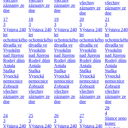
všechny
všechny
všechny
všechny
všechny
záznamy ze
záznamy ze
záznamy ze
záznamy ze
záznamy ze
dne
dne
dne
dne
dne
17
18
19
20
21
3
3
3
3
3
Výstava 240
Výstava 240
Výstava 240
Výstava 240
Výstava 240
let
let
let
let
let
ochotnického
ochotnického
ochotnického
ochotnického
ochotnickéh
divadla ve
divadla ve
divadla ve
divadla ve
divadla ve
Vysokém
Vysokém
Vysokém
Vysokém
Vysokém
nad Jizerou
nad Jizerou
nad Jizerou
nad Jizerou
nad Jizerou
Rodný dům
Rodný dům
Rodný dům
Rodný dům
Rodný dům
Antala
Antala
Antala
Antala
Antala
Staška
Staška
Staška
Staška
Staška
Vysocká
Vysocká
Vysocká
Vysocká
Vysocká
nemocnice
nemocnice
nemocnice
nemocnice
nemocnice
Zobrazit
Zobrazit
Zobrazit
Zobrazit
Zobrazit
všechny
všechny
všechny
všechny
všechny
záznamy ze
záznamy ze
záznamy ze
záznamy ze
záznamy ze
dne
dne
dne
dne
dne
28
4
24
25
26
27
Slunce seno
3
3
3
3
konec
Výstava 240
Výstava 240
Výstava 240
Výstava 240