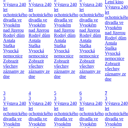
Letní kino
Výstava 240
Výstava 240
Výstava 240
Výstava 240
Výstava 240
let
let
let
let
let
ochotnického
ochotnického
ochotnického
ochotnického
ochotnickéh
divadla ve
divadla ve
divadla ve
divadla ve
divadla ve
Vysokém
Vysokém
Vysokém
Vysokém
Vysokém
nad Jizerou
nad Jizerou
nad Jizerou
nad Jizerou
nad Jizerou
Rodný dům
Rodný dům
Rodný dům
Rodný dům
Rodný dům
Antala
Antala
Antala
Antala
Antala
Staška
Staška
Staška
Staška
Staška
Vysocká
Vysocká
Vysocká
Vysocká
Vysocká
nemocnice
nemocnice
nemocnice
nemocnice
nemocnice
Zobrazit
Zobrazit
Zobrazit
Zobrazit
Zobrazit
všechny
všechny
všechny
všechny
všechny
záznamy ze
záznamy ze
záznamy ze
záznamy ze
záznamy ze
dne
dne
dne
dne
dne
3
4
5
6
7
3
3
3
3
3
Výstava 240
Výstava 240
Výstava 240
Výstava 240
Výstava 240
let
let
let
let
let
ochotnického
ochotnického
ochotnického
ochotnického
ochotnickéh
divadla ve
divadla ve
divadla ve
divadla ve
divadla ve
Vysokém
Vysokém
Vysokém
Vysokém
Vysokém