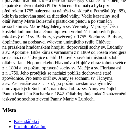
upravenou madonou, která nese slohové rysy z konce 14. století, ale
je patrně o něco mladší (PhDr. Vincenc Kramář) a byla prý
před rokem 1755 nalezena na náměstí ve sklepě u Petrušků (čp. 65),
kde byla schována snad za třicetileté války. Vedle kazatelny stojí
oltář Panny Marie Bolestné s plastickou pietou a po stranách
se sochami sv. Marie Magdalény a sv. Veroniky. V protější části
kostelní lodi mu dodatečnou úpravou vrchní části odpovídá jinak
rokokový oltář sv. Barbory, vysvěcený r. 1755. Sochu sv. Barbory,
doplněnou na podstavci výjevem umírajícího rytíře Chlévce
na pražském hradčanském hnojišti, doprovázejí sochy sv. Ludmily
a sv. Apolonie. Blíže kůru s varhanami z r. 1869 od Josefa Predigera
se nachází další dvojice oltářů. U nové zpovědní místnosti zdobí
oltář sv. Jana Nepomuckého Hlavínův a Hojdův obraz tohoto světce
z r. 1894 a po požáru opravené sochy sv. Matěje a sv. Floriana asi
z r. 1750. Jeho protějšek se nachází poblíže dochované staré
zpovědnice. Pro tento oltář sv. Anny se sochami sv. Jáchyma
a sv. Zachariáše asi z r. 1757, po požáru zrestaurovanými též
u novopackých Suchardů, namaloval obraz sv. Anny vyučující
Pannu Marii Jan Sucharda r. 1842. Oltář doplňuje mladší znázornění
jeskyně se sochou zjevení Panny Marie v Lurdech.
Město
Kalendář akcí
Pro info občanům