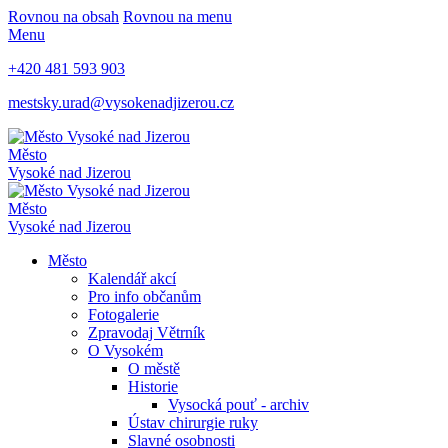
Rovnou na obsah
Rovnou na menu
Menu
+420 481 593 903
mestsky.urad@vysokenadjizerou.cz
Město
Vysoké nad Jizerou
Město
Vysoké nad Jizerou
Město
Kalendář akcí
Pro info občanům
Fotogalerie
Zpravodaj Větrník
O Vysokém
O městě
Historie
Vysocká pouť - archiv
Ústav chirurgie ruky
Slavné osobnosti