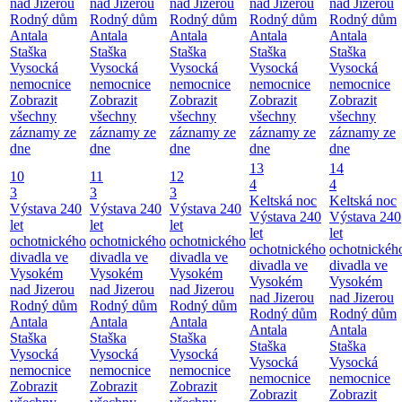
nad Jizerou
nad Jizerou
nad Jizerou
nad Jizerou
nad Jizerou
Rodný dům
Rodný dům
Rodný dům
Rodný dům
Rodný dům
Antala
Antala
Antala
Antala
Antala
Staška
Staška
Staška
Staška
Staška
Vysocká
Vysocká
Vysocká
Vysocká
Vysocká
nemocnice
nemocnice
nemocnice
nemocnice
nemocnice
Zobrazit
Zobrazit
Zobrazit
Zobrazit
Zobrazit
všechny
všechny
všechny
všechny
všechny
záznamy ze
záznamy ze
záznamy ze
záznamy ze
záznamy ze
dne
dne
dne
dne
dne
13
14
10
11
12
4
4
3
3
3
Keltská noc
Keltská noc
Výstava 240
Výstava 240
Výstava 240
Výstava 240
Výstava 240
let
let
let
let
let
ochotnického
ochotnického
ochotnického
ochotnického
ochotnickéh
divadla ve
divadla ve
divadla ve
divadla ve
divadla ve
Vysokém
Vysokém
Vysokém
Vysokém
Vysokém
nad Jizerou
nad Jizerou
nad Jizerou
nad Jizerou
nad Jizerou
Rodný dům
Rodný dům
Rodný dům
Rodný dům
Rodný dům
Antala
Antala
Antala
Antala
Antala
Staška
Staška
Staška
Staška
Staška
Vysocká
Vysocká
Vysocká
Vysocká
Vysocká
nemocnice
nemocnice
nemocnice
nemocnice
nemocnice
Zobrazit
Zobrazit
Zobrazit
Zobrazit
Zobrazit