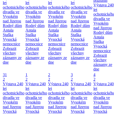
prázdnin
let
let
let
let
Výstava 240
ochotnického
ochotnického
ochotnického
ochotnického
let
divadla ve
divadla ve
divadla ve
divadla ve
ochotnickéh
Vysokém
Vysokém
Vysokém
Vysokém
divadla ve
nad Jizerou
nad Jizerou
nad Jizerou
nad Jizerou
Vysokém
Rodný dům
Rodný dům
Rodný dům
Rodný dům
nad Jizerou
Antala
Antala
Antala
Antala
Rodný dům
Staška
Staška
Staška
Staška
Antala
Vysocká
Vysocká
Vysocká
Vysocká
Staška
nemocnice
nemocnice
nemocnice
nemocnice
Vysocká
Zobrazit
Zobrazit
Zobrazit
Zobrazit
nemocnice
všechny
všechny
všechny
všechny
Zobrazit
záznamy ze
záznamy ze
záznamy ze
záznamy ze
všechny
dne
dne
dne
dne
záznamy ze
dne
31
1
2
3
4
2
2
2
2
2
Výstava 240
Výstava 240
Výstava 240
Výstava 240
Výstava 240
let
let
let
let
let
ochotnického
ochotnického
ochotnického
ochotnického
ochotnickéh
divadla ve
divadla ve
divadla ve
divadla ve
divadla ve
Vysokém
Vysokém
Vysokém
Vysokém
Vysokém
nad Jizerou
nad Jizerou
nad Jizerou
nad Jizerou
nad Jizerou
Vysocká
Vysocká
Vysocká
Vysocká
Vysocká