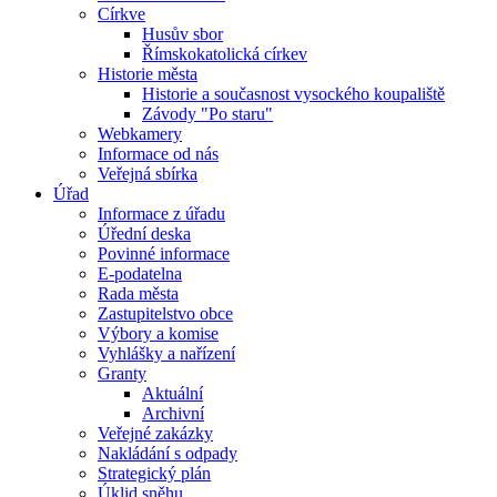
Církve
Husův sbor
Římskokatolická církev
Historie města
Historie a současnost vysockého koupaliště
Závody "Po staru"
Webkamery
Informace od nás
Veřejná sbírka
Úřad
Informace z úřadu
Úřední deska
Povinné informace
E-podatelna
Rada města
Zastupitelstvo obce
Výbory a komise
Vyhlášky a nařízení
Granty
Aktuální
Archivní
Veřejné zakázky
Nakládání s odpady
Strategický plán
Úklid sněhu