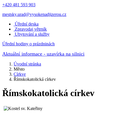
+420 481 593 903
mestsky.urad@vysokenadjizerou.cz
Úřední deska
Zpravodaj větrník
Ubytování a služby
Úřední hodiny o prázdninách
Aktuální informace
- uzavírka na silnici
Úvodní stránka
Město
Církve
Římskokatolická církev
Římskokatolická církev