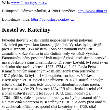
Web:
www.farnostvysoke.cz
Biskupství: Dómské náměstí, 41288 Litoměřice,
http://www.dltm.cz
Bohoslužby jinde:
https://bohosluzby.cirkev.cz
Kostel sv. Kateřiny
Původní dřevěný kostel vznikl nejpozději v první polovině
14. století pro vysockou farnost, jejíž střed, Vysoké, bylo jistě již
před 4. srpnem 1354 městem. Toho dne nahradil kněz Petr
zesnulého kněze Franca in alta ciuitate, tedy ve městě Vysoká.
Patronátními pány postupně byli majitelé zboží nístějského, panství
návarovského a panství semilského. Dřevěný kostelík byl před svým
stržením obestavěn v letech 1725–1734 za faráře Pavla Petra
Kramáře novým kamenným kostelem. Tomu byla přistavěna r.
1817 předsíň. Ta byla r. 1862 doplněna sochou sv. Václava
z šedesátých let 18. století a na přelomu 19. a 20. století litinovým
erbem knížat Rohanů, tedy dlouho po zhoubném požáru města,
který nastal večer 29. července 1834. Při něm chytla kostelní věž
a oheň roztavil zvony z let 1586 a 1673, zničil hodiny z r.
1764 a šířil se dále na postranní kruchty, na čtyři postranní oltáře
a hlavní oltář s obrazem sv. Kateřiny z r. 1817. Z doby před ohněm
se zachovala křtitelnice, spodní část kazatelny z r. 1758, oltář