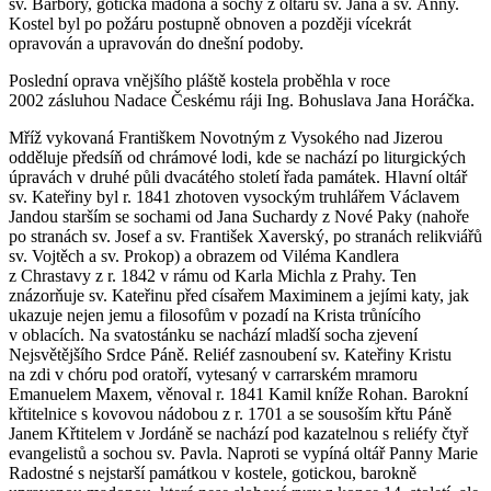
sv. Barbory, gotická madona a sochy z oltářů sv. Jana a sv. Anny.
Kostel byl po požáru postupně obnoven a později vícekrát
opravován a upravován do dnešní podoby.
Poslední oprava vnějšího pláště kostela proběhla v roce
2002 zásluhou Nadace Českému ráji Ing. Bohuslava Jana Horáčka.
Mříž vykovaná Františkem Novotným z Vysokého nad Jizerou
odděluje předsíň od chrámové lodi, kde se nachází po liturgických
úpravách v druhé půli dvacátého století řada památek. Hlavní oltář
sv. Kateřiny byl r. 1841 zhotoven vysockým truhlářem Václavem
Jandou starším se sochami od Jana Suchardy z Nové Paky (nahoře
po stranách sv. Josef a sv. František Xaverský, po stranách relikviářů
sv. Vojtěch a sv. Prokop) a obrazem od Viléma Kandlera
z Chrastavy z r. 1842 v rámu od Karla Michla z Prahy. Ten
znázorňuje sv. Kateřinu před císařem Maximinem a jejími katy, jak
ukazuje nejen jemu a filosofům v pozadí na Krista trůnícího
v oblacích. Na svatostánku se nachází mladší socha zjevení
Nejsvětějšího Srdce Páně. Reliéf zasnoubení sv. Kateřiny Kristu
na zdi v chóru pod oratoří, vytesaný v carrarském mramoru
Emanuelem Maxem, věnoval r. 1841 Kamil kníže Rohan. Barokní
křtitelnice s kovovou nádobou z r. 1701 a se sousoším křtu Páně
Janem Křtitelem v Jordáně se nachází pod kazatelnou s reliéfy čtyř
evangelistů a sochou sv. Pavla. Naproti se vypíná oltář Panny Marie
Radostné s nejstarší památkou v kostele, gotickou, barokně