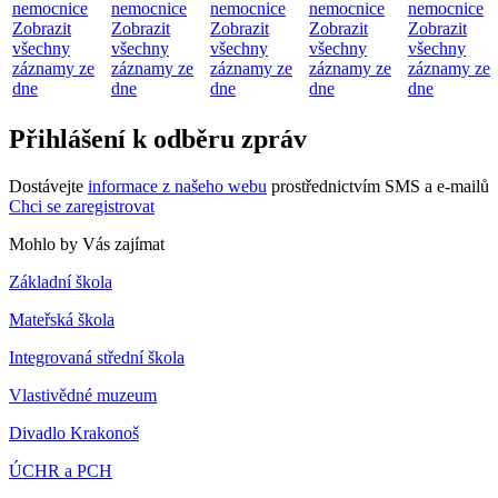
nemocnice
nemocnice
nemocnice
nemocnice
nemocnice
Zobrazit
Zobrazit
Zobrazit
Zobrazit
Zobrazit
všechny
všechny
všechny
všechny
všechny
záznamy ze
záznamy ze
záznamy ze
záznamy ze
záznamy ze
dne
dne
dne
dne
dne
Přihlášení k odběru zpráv
Dostávejte
informace z našeho webu
prostřednictvím SMS a e-mailů
Chci se zaregistrovat
Mohlo by Vás zajímat
Základní škola
Mateřská škola
Integrovaná střední škola
Vlastivědné muzeum
Divadlo Krakonoš
ÚCHR a PCH