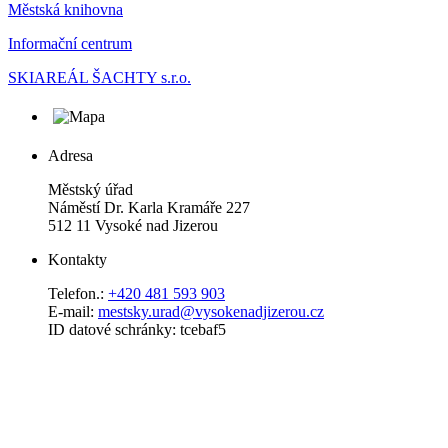
Městská knihovna
Informační centrum
SKIAREÁL ŠACHTY s.r.o.
Adresa
Městský úřad
Náměstí Dr. Karla Kramáře 227
512 11 Vysoké nad Jizerou
Kontakty
Telefon.:
+420 481 593 903
E-mail:
mestsky.urad@vysokenadjizerou.cz
ID datové schránky: tcebaf5