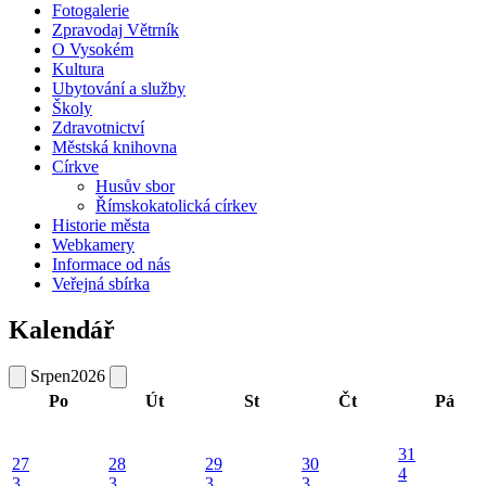
Fotogalerie
Zpravodaj Větrník
O Vysokém
Kultura
Ubytování a služby
Školy
Zdravotnictví
Městská knihovna
Církve
Husův sbor
Římskokatolická církev
Historie města
Webkamery
Informace od nás
Veřejná sbírka
Kalendář
Srpen
2026
Po
Út
St
Čt
Pá
31
27
28
29
30
4
3
3
3
3