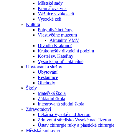
Městské sady
Kramářova vila
Vážnice v zákostelí
Vysocké zelí
Kultura
Pohyblivé betlémy
Vlastivědné muzeum
Aktuality VMV
Divadlo Krakonoš
Krakonošův divadelní podzim
Kostel sv. Kateřiny
Vysocká pouť - aktuálně
Ubytování a služby
Ubytování
Restaurace
Obchody
Školy
Mateřská škola
Základní škola
Integrovaná střední škola
Zdravotnictví
Lékárna Vysoké nad Jizerou
Zdravotní středisko Vysoké nad Jizerou
Ústav chirurgie ruky a plastické chirurgie
Městská knihovna