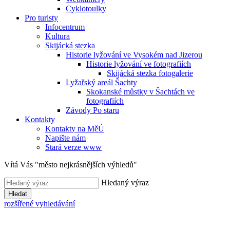
Cyklotoulky
Pro turisty
Infocentrum
Kultura
Skijácká stezka
Historie lyžování ve Vysokém nad Jizerou
Historie lyžování ve fotografiích
Skijácká stezka fotogalerie
Lyžařský areál Šachty
Skokanské můstky v Šachtách ve
fotografiích
Závody Po staru
Kontakty
Kontakty na MěÚ
Napište nám
Stará verze www
Vítá Vás "město nejkrásnějších výhledů"
Hledaný výraz
Hledat
rozšířené vyhledávání