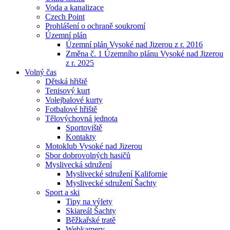
Voda a kanalizace
Czech Point
Prohlášení o ochraně soukromí
Územní plán
Územní plán Vysoké nad Jizerou z r. 2016
Změna č. 1 Územního plánu Vysoké nad Jizerou
z r. 2025
Volný čas
Dětská hřiště
Tenisový kurt
Volejbalové kurty
Fotbalové hřiště
Tělovýchovná jednota
Sportoviště
Kontakty
Motoklub Vysoké nad Jizerou
Sbor dobrovolných hasičů
Myslivecká sdružení
Myslivecké sdružení Kalifornie
Myslivecké sdružení Šachty
Sport a ski
Tipy na výlety
Skiareál Šachty
Běžkařské tratě
Webkamery