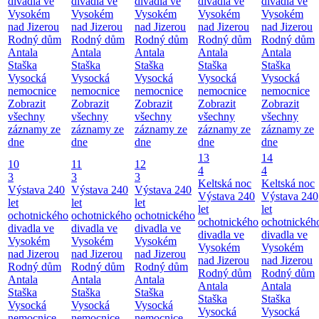
divadla ve
divadla ve
divadla ve
divadla ve
divadla ve
Vysokém
Vysokém
Vysokém
Vysokém
Vysokém
nad Jizerou
nad Jizerou
nad Jizerou
nad Jizerou
nad Jizerou
Rodný dům
Rodný dům
Rodný dům
Rodný dům
Rodný dům
Antala
Antala
Antala
Antala
Antala
Staška
Staška
Staška
Staška
Staška
Vysocká
Vysocká
Vysocká
Vysocká
Vysocká
nemocnice
nemocnice
nemocnice
nemocnice
nemocnice
Zobrazit
Zobrazit
Zobrazit
Zobrazit
Zobrazit
všechny
všechny
všechny
všechny
všechny
záznamy ze
záznamy ze
záznamy ze
záznamy ze
záznamy ze
dne
dne
dne
dne
dne
13
14
10
11
12
4
4
3
3
3
Keltská noc
Keltská noc
Výstava 240
Výstava 240
Výstava 240
Výstava 240
Výstava 240
let
let
let
let
let
ochotnického
ochotnického
ochotnického
ochotnického
ochotnickéh
divadla ve
divadla ve
divadla ve
divadla ve
divadla ve
Vysokém
Vysokém
Vysokém
Vysokém
Vysokém
nad Jizerou
nad Jizerou
nad Jizerou
nad Jizerou
nad Jizerou
Rodný dům
Rodný dům
Rodný dům
Rodný dům
Rodný dům
Antala
Antala
Antala
Antala
Antala
Staška
Staška
Staška
Staška
Staška
Vysocká
Vysocká
Vysocká
Vysocká
Vysocká
nemocnice
nemocnice
nemocnice