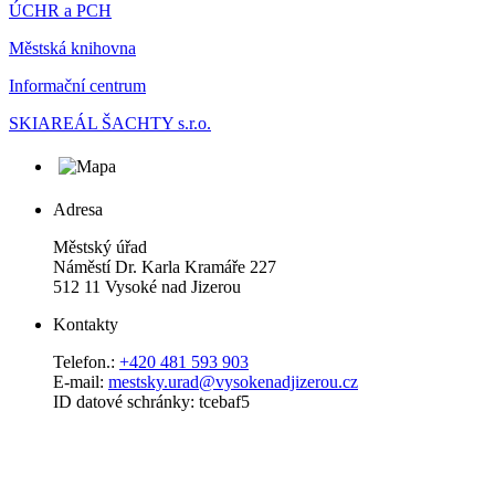
ÚCHR a PCH
Městská knihovna
Informační centrum
SKIAREÁL ŠACHTY s.r.o.
Adresa
Městský úřad
Náměstí Dr. Karla Kramáře 227
512 11 Vysoké nad Jizerou
Kontakty
Telefon.:
+420 481 593 903
E-mail:
mestsky.urad@vysokenadjizerou.cz
ID datové schránky: tcebaf5