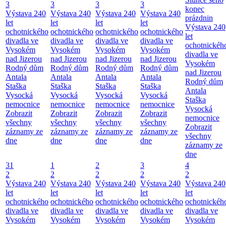
3
3
3
3
konec
Výstava 240
Výstava 240
Výstava 240
Výstava 240
prázdnin
let
let
let
let
Výstava 240
ochotnického
ochotnického
ochotnického
ochotnického
let
divadla ve
divadla ve
divadla ve
divadla ve
ochotnickéh
Vysokém
Vysokém
Vysokém
Vysokém
divadla ve
nad Jizerou
nad Jizerou
nad Jizerou
nad Jizerou
Vysokém
Rodný dům
Rodný dům
Rodný dům
Rodný dům
nad Jizerou
Antala
Antala
Antala
Antala
Rodný dům
Staška
Staška
Staška
Staška
Antala
Vysocká
Vysocká
Vysocká
Vysocká
Staška
nemocnice
nemocnice
nemocnice
nemocnice
Vysocká
Zobrazit
Zobrazit
Zobrazit
Zobrazit
nemocnice
všechny
všechny
všechny
všechny
Zobrazit
záznamy ze
záznamy ze
záznamy ze
záznamy ze
všechny
dne
dne
dne
dne
záznamy ze
dne
31
1
2
3
4
2
2
2
2
2
Výstava 240
Výstava 240
Výstava 240
Výstava 240
Výstava 240
let
let
let
let
let
ochotnického
ochotnického
ochotnického
ochotnického
ochotnickéh
divadla ve
divadla ve
divadla ve
divadla ve
divadla ve
Vysokém
Vysokém
Vysokém
Vysokém
Vysokém