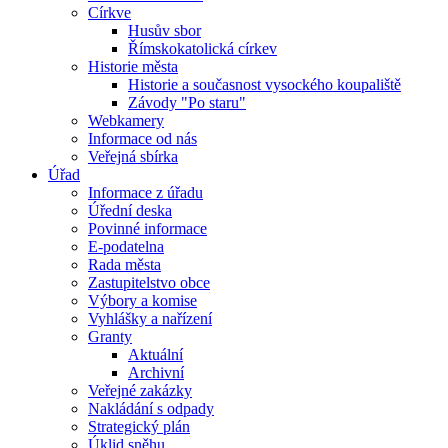
Církve
Husův sbor
Římskokatolická církev
Historie města
Historie a současnost vysockého koupaliště
Závody "Po staru"
Webkamery
Informace od nás
Veřejná sbírka
Úřad
Informace z úřadu
Úřední deska
Povinné informace
E-podatelna
Rada města
Zastupitelstvo obce
Výbory a komise
Vyhlášky a nařízení
Granty
Aktuální
Archivní
Veřejné zakázky
Nakládání s odpady
Strategický plán
Úklid sněhu