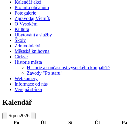
Kalendář akcí
Pro info občanům
Fotogalerie
Zpravodaj Větrník
O Vysokém
Kultura
Ubytování a služby
Školy
Zdravotnictví
Městská knihovna
Církve
Historie města
Historie a současnost vysockého koupaliště
Závody "Po staru"
Webkamery
Informace od nás
Veřejná sbírka
Kalendář
Srpen
2026
Po
Út
St
Čt
Pá