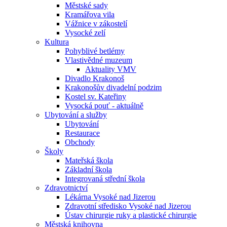
Městské sady
Kramářova vila
Vážnice v zákostelí
Vysocké zelí
Kultura
Pohyblivé betlémy
Vlastivědné muzeum
Aktuality VMV
Divadlo Krakonoš
Krakonošův divadelní podzim
Kostel sv. Kateřiny
Vysocká pouť - aktuálně
Ubytování a služby
Ubytování
Restaurace
Obchody
Školy
Mateřská škola
Základní škola
Integrovaná střední škola
Zdravotnictví
Lékárna Vysoké nad Jizerou
Zdravotní středisko Vysoké nad Jizerou
Ústav chirurgie ruky a plastické chirurgie
Městská knihovna