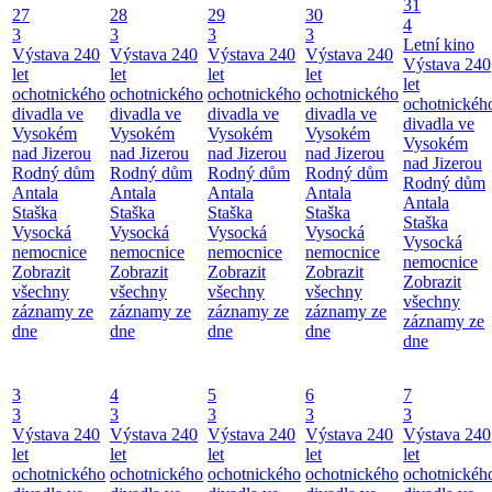
31
27
28
29
30
4
3
3
3
3
Letní kino
Výstava 240
Výstava 240
Výstava 240
Výstava 240
Výstava 240
let
let
let
let
let
ochotnického
ochotnického
ochotnického
ochotnického
ochotnickéh
divadla ve
divadla ve
divadla ve
divadla ve
divadla ve
Vysokém
Vysokém
Vysokém
Vysokém
Vysokém
nad Jizerou
nad Jizerou
nad Jizerou
nad Jizerou
nad Jizerou
Rodný dům
Rodný dům
Rodný dům
Rodný dům
Rodný dům
Antala
Antala
Antala
Antala
Antala
Staška
Staška
Staška
Staška
Staška
Vysocká
Vysocká
Vysocká
Vysocká
Vysocká
nemocnice
nemocnice
nemocnice
nemocnice
nemocnice
Zobrazit
Zobrazit
Zobrazit
Zobrazit
Zobrazit
všechny
všechny
všechny
všechny
všechny
záznamy ze
záznamy ze
záznamy ze
záznamy ze
záznamy ze
dne
dne
dne
dne
dne
3
4
5
6
7
3
3
3
3
3
Výstava 240
Výstava 240
Výstava 240
Výstava 240
Výstava 240
let
let
let
let
let
ochotnického
ochotnického
ochotnického
ochotnického
ochotnickéh