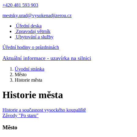
+420 481 593 903
mestsky.urad@vysokenadjizerou.cz
Úřední deska
Zpravodaj větrník
Ubytování a služby
Úřední hodiny o prázdninách
Aktuální informace
- uzavírka na silnici
Úvodní stránka
Město
Historie města
Historie města
Historie a současnost vysockého koupaliště
Závody "Po staru"
Město