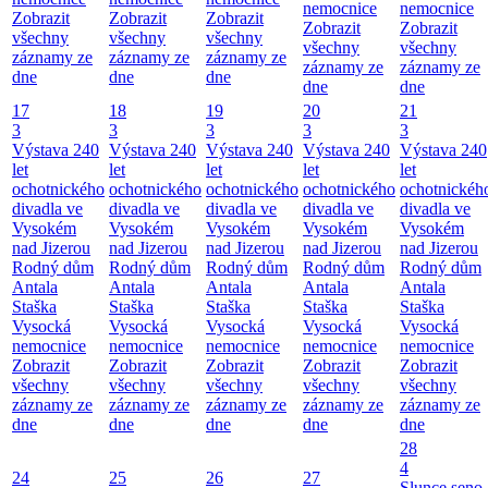
nemocnice
nemocnice
Zobrazit
Zobrazit
Zobrazit
Zobrazit
Zobrazit
všechny
všechny
všechny
všechny
všechny
záznamy ze
záznamy ze
záznamy ze
záznamy ze
záznamy ze
dne
dne
dne
dne
dne
17
18
19
20
21
3
3
3
3
3
Výstava 240
Výstava 240
Výstava 240
Výstava 240
Výstava 240
let
let
let
let
let
ochotnického
ochotnického
ochotnického
ochotnického
ochotnickéh
divadla ve
divadla ve
divadla ve
divadla ve
divadla ve
Vysokém
Vysokém
Vysokém
Vysokém
Vysokém
nad Jizerou
nad Jizerou
nad Jizerou
nad Jizerou
nad Jizerou
Rodný dům
Rodný dům
Rodný dům
Rodný dům
Rodný dům
Antala
Antala
Antala
Antala
Antala
Staška
Staška
Staška
Staška
Staška
Vysocká
Vysocká
Vysocká
Vysocká
Vysocká
nemocnice
nemocnice
nemocnice
nemocnice
nemocnice
Zobrazit
Zobrazit
Zobrazit
Zobrazit
Zobrazit
všechny
všechny
všechny
všechny
všechny
záznamy ze
záznamy ze
záznamy ze
záznamy ze
záznamy ze
dne
dne
dne
dne
dne
28
4
24
25
26
27
Slunce seno