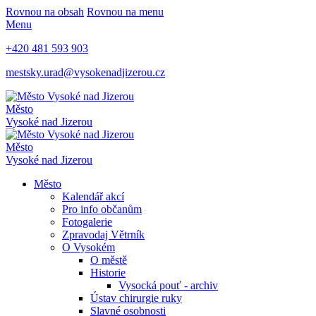
Rovnou na obsah
Rovnou na menu
Menu
+420 481 593 903
mestsky.urad@vysokenadjizerou.cz
Město
Vysoké nad Jizerou
Město
Vysoké nad Jizerou
Město
Kalendář akcí
Pro info občanům
Fotogalerie
Zpravodaj Větrník
O Vysokém
O městě
Historie
Vysocká pouť - archiv
Ústav chirurgie ruky
Slavné osobnosti