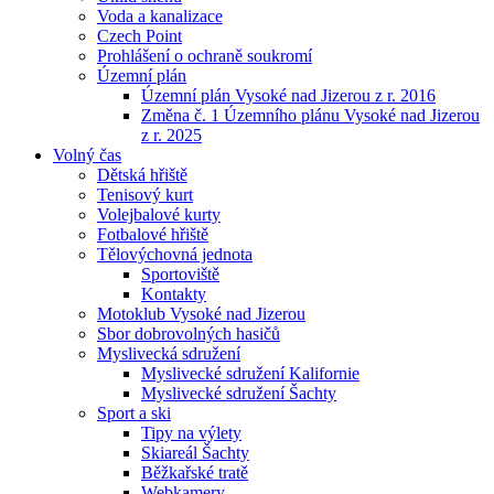
Voda a kanalizace
Czech Point
Prohlášení o ochraně soukromí
Územní plán
Územní plán Vysoké nad Jizerou z r. 2016
Změna č. 1 Územního plánu Vysoké nad Jizerou
z r. 2025
Volný čas
Dětská hřiště
Tenisový kurt
Volejbalové kurty
Fotbalové hřiště
Tělovýchovná jednota
Sportoviště
Kontakty
Motoklub Vysoké nad Jizerou
Sbor dobrovolných hasičů
Myslivecká sdružení
Myslivecké sdružení Kalifornie
Myslivecké sdružení Šachty
Sport a ski
Tipy na výlety
Skiareál Šachty
Běžkařské tratě
Webkamery