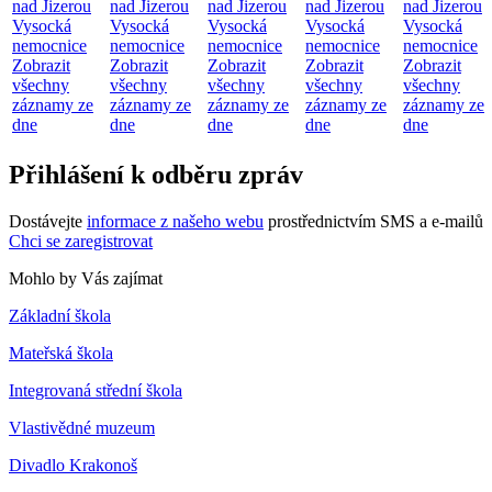
nad Jizerou
nad Jizerou
nad Jizerou
nad Jizerou
nad Jizerou
Vysocká
Vysocká
Vysocká
Vysocká
Vysocká
nemocnice
nemocnice
nemocnice
nemocnice
nemocnice
Zobrazit
Zobrazit
Zobrazit
Zobrazit
Zobrazit
všechny
všechny
všechny
všechny
všechny
záznamy ze
záznamy ze
záznamy ze
záznamy ze
záznamy ze
dne
dne
dne
dne
dne
Přihlášení k odběru zpráv
Dostávejte
informace z našeho webu
prostřednictvím SMS a e-mailů
Chci se zaregistrovat
Mohlo by Vás zajímat
Základní škola
Mateřská škola
Integrovaná střední škola
Vlastivědné muzeum
Divadlo Krakonoš