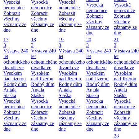
Vysocká
Vysocká
Vysocká
Vysocká
Vysocká
nemocnice
nemocnice
nemocnice
nemocnice
nemocnice
Zobrazit
Zobrazit
Zobrazit
Zobrazit
Zobrazit
všechny
všechny
všechny
všechny
všechny
záznamy ze
záznamy ze
záznamy ze
záznamy ze
záznamy ze
dne
dne
dne
dne
dne
17
18
19
20
21
3
3
3
3
3
Výstava 240
Výstava 240
Výstava 240
Výstava 240
Výstava 240
let
let
let
let
let
ochotnického
ochotnického
ochotnického
ochotnického
ochotnickéh
divadla ve
divadla ve
divadla ve
divadla ve
divadla ve
Vysokém
Vysokém
Vysokém
Vysokém
Vysokém
nad Jizerou
nad Jizerou
nad Jizerou
nad Jizerou
nad Jizerou
Rodný dům
Rodný dům
Rodný dům
Rodný dům
Rodný dům
Antala
Antala
Antala
Antala
Antala
Staška
Staška
Staška
Staška
Staška
Vysocká
Vysocká
Vysocká
Vysocká
Vysocká
nemocnice
nemocnice
nemocnice
nemocnice
nemocnice
Zobrazit
Zobrazit
Zobrazit
Zobrazit
Zobrazit
všechny
všechny
všechny
všechny
všechny
záznamy ze
záznamy ze
záznamy ze
záznamy ze
záznamy ze
dne
dne
dne
dne
dne
28