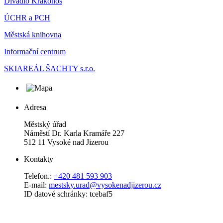
Divadlo Krakonoš
ÚCHR a PCH
Městská knihovna
Informační centrum
SKIAREÁL ŠACHTY s.r.o.
Adresa
Městský úřad
Náměstí Dr. Karla Kramáře 227
512 11 Vysoké nad Jizerou
Kontakty
Telefon.:
+420 481 593 903
E-mail:
mestsky.urad@vysokenadjizerou.cz
ID datové schránky: tcebaf5