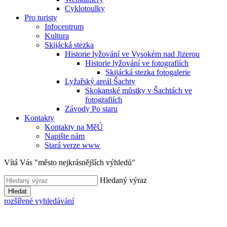
Cyklotoulky
Pro turisty
Infocentrum
Kultura
Skijácká stezka
Historie lyžování ve Vysokém nad Jizerou
Historie lyžování ve fotografiích
Skijácká stezka fotogalerie
Lyžařský areál Šachty
Skokanské můstky v Šachtách ve
fotografiích
Závody Po staru
Kontakty
Kontakty na MěÚ
Napište nám
Stará verze www
Vítá Vás "město nejkrásnějších výhledů"
Hledaný výraz
Hledat
rozšířené vyhledávání