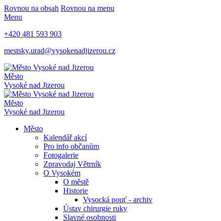
Rovnou na obsah
Rovnou na menu
Menu
+420 481 593 903
mestsky.urad@vysokenadjizerou.cz
Město
Vysoké nad Jizerou
Město
Vysoké nad Jizerou
Město
Kalendář akcí
Pro info občanům
Fotogalerie
Zpravodaj Větrník
O Vysokém
O městě
Historie
Vysocká pouť - archiv
Ústav chirurgie ruky
Slavné osobnosti