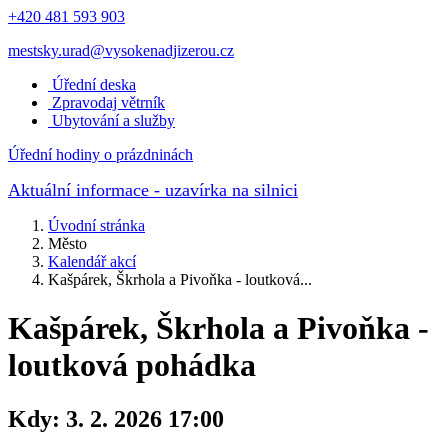
+420 481 593 903
mestsky.urad@vysokenadjizerou.cz
Úřední deska
Zpravodaj větrník
Ubytování a služby
Úřední hodiny o prázdninách
Aktuální informace
- uzavírka na silnici
Úvodní stránka
Město
Kalendář akcí
Kašpárek, Škrhola a Pivoňka - loutková...
Kašpárek, Škrhola a Pivoňka -
loutková pohádka
Kdy:
3. 2. 2026 17:00