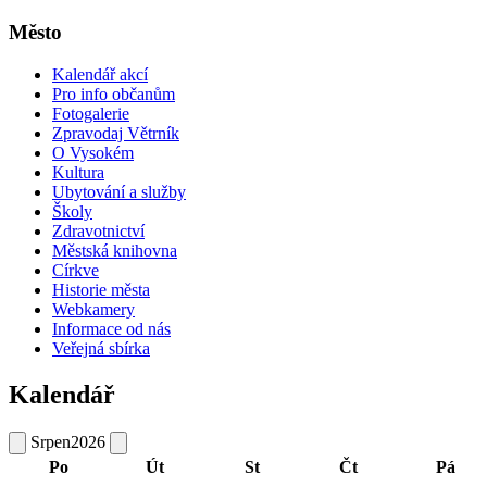
Město
Kalendář akcí
Pro info občanům
Fotogalerie
Zpravodaj Větrník
O Vysokém
Kultura
Ubytování a služby
Školy
Zdravotnictví
Městská knihovna
Církve
Historie města
Webkamery
Informace od nás
Veřejná sbírka
Kalendář
Srpen
2026
Po
Út
St
Čt
Pá