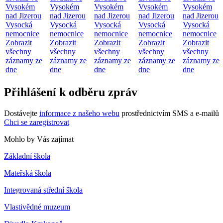
Vysokém
Vysokém
Vysokém
Vysokém
Vysokém
nad Jizerou
nad Jizerou
nad Jizerou
nad Jizerou
nad Jizerou
Vysocká
Vysocká
Vysocká
Vysocká
Vysocká
nemocnice
nemocnice
nemocnice
nemocnice
nemocnice
Zobrazit
Zobrazit
Zobrazit
Zobrazit
Zobrazit
všechny
všechny
všechny
všechny
všechny
záznamy ze
záznamy ze
záznamy ze
záznamy ze
záznamy ze
dne
dne
dne
dne
dne
Přihlášení k odběru zpráv
Dostávejte
informace z našeho webu
prostřednictvím SMS a e-mailů
Chci se zaregistrovat
Mohlo by Vás zajímat
Základní škola
Mateřská škola
Integrovaná střední škola
Vlastivědné muzeum