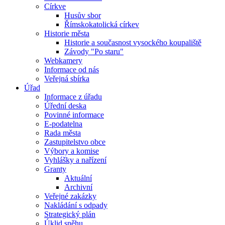
Církve
Husův sbor
Římskokatolická církev
Historie města
Historie a současnost vysockého koupaliště
Závody "Po staru"
Webkamery
Informace od nás
Veřejná sbírka
Úřad
Informace z úřadu
Úřední deska
Povinné informace
E-podatelna
Rada města
Zastupitelstvo obce
Výbory a komise
Vyhlášky a nařízení
Granty
Aktuální
Archivní
Veřejné zakázky
Nakládání s odpady
Strategický plán
Úklid sněhu