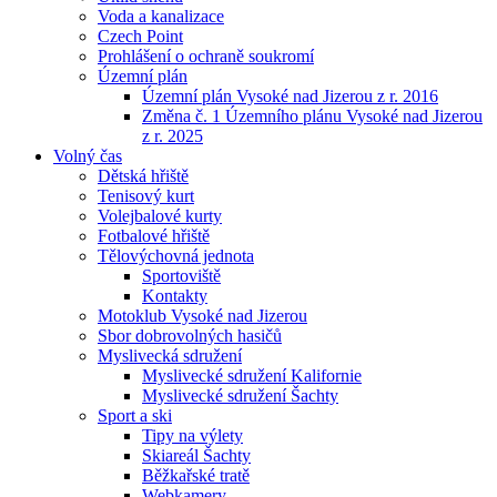
Voda a kanalizace
Czech Point
Prohlášení o ochraně soukromí
Územní plán
Územní plán Vysoké nad Jizerou z r. 2016
Změna č. 1 Územního plánu Vysoké nad Jizerou
z r. 2025
Volný čas
Dětská hřiště
Tenisový kurt
Volejbalové kurty
Fotbalové hřiště
Tělovýchovná jednota
Sportoviště
Kontakty
Motoklub Vysoké nad Jizerou
Sbor dobrovolných hasičů
Myslivecká sdružení
Myslivecké sdružení Kalifornie
Myslivecké sdružení Šachty
Sport a ski
Tipy na výlety
Skiareál Šachty
Běžkařské tratě
Webkamery