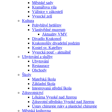
Městské sady
Kramářova vila
Vážnice v zákostelí
Vysocké zelí
Kultura
Pohyblivé betlémy
Vlastivědné muzeum
Aktuality VMV
Divadlo Krakonoš
Krakonošův divadelní podzim
Kostel sv. Kateřiny
Vysocká pouť - aktuálně
Ubytování a služby
Ubytování
Restaurace
Obchody
Školy
Mateřská škola
Základní škola
Integrovaná střední škola
Zdravotnictví
Lékárna Vysoké nad Jizerou
Zdravotní středisko Vysoké nad Jizerou
Ústav chirurgie ruky a plastické chirurgie
Městská knihovna