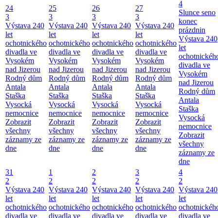
4
24
25
26
27
Slunce seno
3
3
3
3
konec
Výstava 240
Výstava 240
Výstava 240
Výstava 240
prázdnin
let
let
let
let
Výstava 240
ochotnického
ochotnického
ochotnického
ochotnického
let
divadla ve
divadla ve
divadla ve
divadla ve
ochotnickéh
Vysokém
Vysokém
Vysokém
Vysokém
divadla ve
nad Jizerou
nad Jizerou
nad Jizerou
nad Jizerou
Vysokém
Rodný dům
Rodný dům
Rodný dům
Rodný dům
nad Jizerou
Antala
Antala
Antala
Antala
Rodný dům
Staška
Staška
Staška
Staška
Antala
Vysocká
Vysocká
Vysocká
Vysocká
Staška
nemocnice
nemocnice
nemocnice
nemocnice
Vysocká
Zobrazit
Zobrazit
Zobrazit
Zobrazit
nemocnice
všechny
všechny
všechny
všechny
Zobrazit
záznamy ze
záznamy ze
záznamy ze
záznamy ze
všechny
dne
dne
dne
dne
záznamy ze
dne
31
1
2
3
4
2
2
2
2
2
Výstava 240
Výstava 240
Výstava 240
Výstava 240
Výstava 240
let
let
let
let
let
ochotnického
ochotnického
ochotnického
ochotnického
ochotnickéh
divadla ve
divadla ve
divadla ve
divadla ve
divadla ve