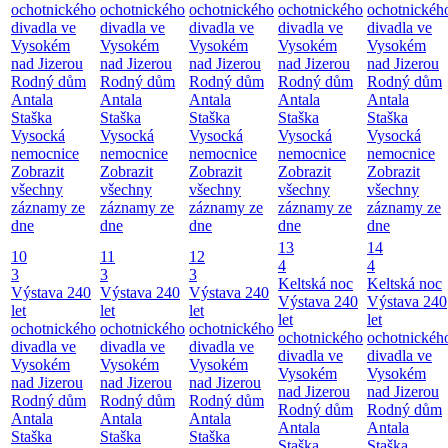
ochotnického
ochotnického
ochotnického
ochotnického
ochotnickéh
divadla ve
divadla ve
divadla ve
divadla ve
divadla ve
Vysokém
Vysokém
Vysokém
Vysokém
Vysokém
nad Jizerou
nad Jizerou
nad Jizerou
nad Jizerou
nad Jizerou
Rodný dům
Rodný dům
Rodný dům
Rodný dům
Rodný dům
Antala
Antala
Antala
Antala
Antala
Staška
Staška
Staška
Staška
Staška
Vysocká
Vysocká
Vysocká
Vysocká
Vysocká
nemocnice
nemocnice
nemocnice
nemocnice
nemocnice
Zobrazit
Zobrazit
Zobrazit
Zobrazit
Zobrazit
všechny
všechny
všechny
všechny
všechny
záznamy ze
záznamy ze
záznamy ze
záznamy ze
záznamy ze
dne
dne
dne
dne
dne
13
14
10
11
12
4
4
3
3
3
Keltská noc
Keltská noc
Výstava 240
Výstava 240
Výstava 240
Výstava 240
Výstava 240
let
let
let
let
let
ochotnického
ochotnického
ochotnického
ochotnického
ochotnickéh
divadla ve
divadla ve
divadla ve
divadla ve
divadla ve
Vysokém
Vysokém
Vysokém
Vysokém
Vysokém
nad Jizerou
nad Jizerou
nad Jizerou
nad Jizerou
nad Jizerou
Rodný dům
Rodný dům
Rodný dům
Rodný dům
Rodný dům
Antala
Antala
Antala
Antala
Antala
Staška
Staška
Staška
Staška
Staška