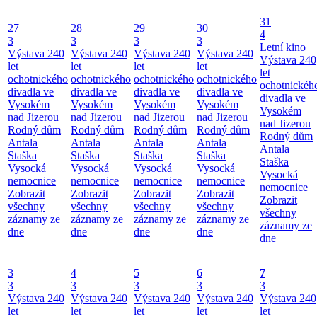
31
27
28
29
30
4
3
3
3
3
Letní kino
Výstava 240
Výstava 240
Výstava 240
Výstava 240
Výstava 240
let
let
let
let
let
ochotnického
ochotnického
ochotnického
ochotnického
ochotnickéh
divadla ve
divadla ve
divadla ve
divadla ve
divadla ve
Vysokém
Vysokém
Vysokém
Vysokém
Vysokém
nad Jizerou
nad Jizerou
nad Jizerou
nad Jizerou
nad Jizerou
Rodný dům
Rodný dům
Rodný dům
Rodný dům
Rodný dům
Antala
Antala
Antala
Antala
Antala
Staška
Staška
Staška
Staška
Staška
Vysocká
Vysocká
Vysocká
Vysocká
Vysocká
nemocnice
nemocnice
nemocnice
nemocnice
nemocnice
Zobrazit
Zobrazit
Zobrazit
Zobrazit
Zobrazit
všechny
všechny
všechny
všechny
všechny
záznamy ze
záznamy ze
záznamy ze
záznamy ze
záznamy ze
dne
dne
dne
dne
dne
3
4
5
6
7
3
3
3
3
3
Výstava 240
Výstava 240
Výstava 240
Výstava 240
Výstava 240
let
let
let
let
let