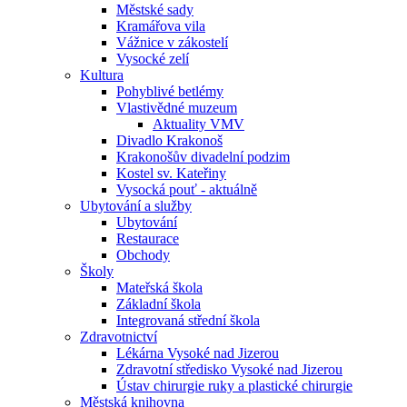
Městské sady
Kramářova vila
Vážnice v zákostelí
Vysocké zelí
Kultura
Pohyblivé betlémy
Vlastivědné muzeum
Aktuality VMV
Divadlo Krakonoš
Krakonošův divadelní podzim
Kostel sv. Kateřiny
Vysocká pouť - aktuálně
Ubytování a služby
Ubytování
Restaurace
Obchody
Školy
Mateřská škola
Základní škola
Integrovaná střední škola
Zdravotnictví
Lékárna Vysoké nad Jizerou
Zdravotní středisko Vysoké nad Jizerou
Ústav chirurgie ruky a plastické chirurgie
Městská knihovna