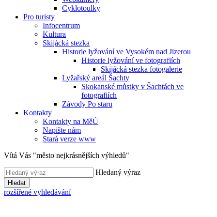
Cyklotoulky
Pro turisty
Infocentrum
Kultura
Skijácká stezka
Historie lyžování ve Vysokém nad Jizerou
Historie lyžování ve fotografiích
Skijácká stezka fotogalerie
Lyžařský areál Šachty
Skokanské můstky v Šachtách ve
fotografiích
Závody Po staru
Kontakty
Kontakty na MěÚ
Napište nám
Stará verze www
Vítá Vás "město nejkrásnějších výhledů"
Hledaný výraz
Hledat
rozšířené vyhledávání