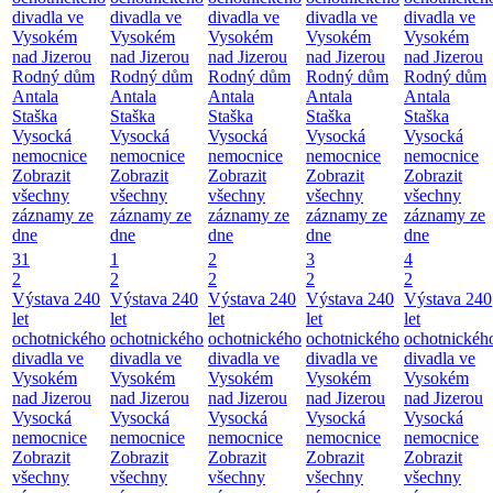
divadla ve
divadla ve
divadla ve
divadla ve
divadla ve
Vysokém
Vysokém
Vysokém
Vysokém
Vysokém
nad Jizerou
nad Jizerou
nad Jizerou
nad Jizerou
nad Jizerou
Rodný dům
Rodný dům
Rodný dům
Rodný dům
Rodný dům
Antala
Antala
Antala
Antala
Antala
Staška
Staška
Staška
Staška
Staška
Vysocká
Vysocká
Vysocká
Vysocká
Vysocká
nemocnice
nemocnice
nemocnice
nemocnice
nemocnice
Zobrazit
Zobrazit
Zobrazit
Zobrazit
Zobrazit
všechny
všechny
všechny
všechny
všechny
záznamy ze
záznamy ze
záznamy ze
záznamy ze
záznamy ze
dne
dne
dne
dne
dne
31
1
2
3
4
2
2
2
2
2
Výstava 240
Výstava 240
Výstava 240
Výstava 240
Výstava 240
let
let
let
let
let
ochotnického
ochotnického
ochotnického
ochotnického
ochotnickéh
divadla ve
divadla ve
divadla ve
divadla ve
divadla ve
Vysokém
Vysokém
Vysokém
Vysokém
Vysokém
nad Jizerou
nad Jizerou
nad Jizerou
nad Jizerou
nad Jizerou
Vysocká
Vysocká
Vysocká
Vysocká
Vysocká
nemocnice
nemocnice
nemocnice
nemocnice
nemocnice
Zobrazit
Zobrazit
Zobrazit
Zobrazit
Zobrazit
všechny
všechny
všechny
všechny
všechny