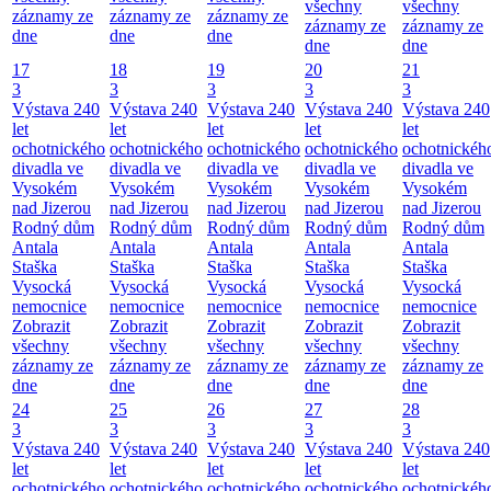
všechny
všechny
záznamy ze
záznamy ze
záznamy ze
záznamy ze
záznamy ze
dne
dne
dne
dne
dne
17
18
19
20
21
3
3
3
3
3
Výstava 240
Výstava 240
Výstava 240
Výstava 240
Výstava 240
let
let
let
let
let
ochotnického
ochotnického
ochotnického
ochotnického
ochotnickéh
divadla ve
divadla ve
divadla ve
divadla ve
divadla ve
Vysokém
Vysokém
Vysokém
Vysokém
Vysokém
nad Jizerou
nad Jizerou
nad Jizerou
nad Jizerou
nad Jizerou
Rodný dům
Rodný dům
Rodný dům
Rodný dům
Rodný dům
Antala
Antala
Antala
Antala
Antala
Staška
Staška
Staška
Staška
Staška
Vysocká
Vysocká
Vysocká
Vysocká
Vysocká
nemocnice
nemocnice
nemocnice
nemocnice
nemocnice
Zobrazit
Zobrazit
Zobrazit
Zobrazit
Zobrazit
všechny
všechny
všechny
všechny
všechny
záznamy ze
záznamy ze
záznamy ze
záznamy ze
záznamy ze
dne
dne
dne
dne
dne
24
25
26
27
28
3
3
3
3
3
Výstava 240
Výstava 240
Výstava 240
Výstava 240
Výstava 240
let
let
let
let
let
ochotnického
ochotnického
ochotnického
ochotnického
ochotnickéh