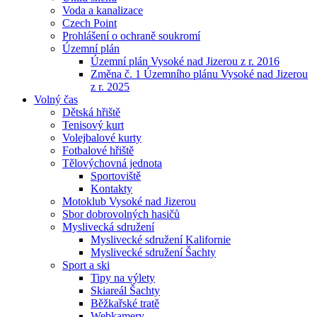
Voda a kanalizace
Czech Point
Prohlášení o ochraně soukromí
Územní plán
Územní plán Vysoké nad Jizerou z r. 2016
Změna č. 1 Územního plánu Vysoké nad Jizerou
z r. 2025
Volný čas
Dětská hřiště
Tenisový kurt
Volejbalové kurty
Fotbalové hřiště
Tělovýchovná jednota
Sportoviště
Kontakty
Motoklub Vysoké nad Jizerou
Sbor dobrovolných hasičů
Myslivecká sdružení
Myslivecké sdružení Kalifornie
Myslivecké sdružení Šachty
Sport a ski
Tipy na výlety
Skiareál Šachty
Běžkařské tratě
Webkamery