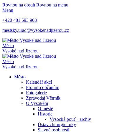
Rovnou na obsah
Rovnou na menu
Menu
+420 481 593 903
mestsky.urad@vysokenadjizerou.cz
Město
Vysoké nad Jizerou
Město
Vysoké nad Jizerou
Město
Kalendář akcí
Pro info občanům
Fotogalerie
Zpravodaj Větrník
O Vysokém
O městě
Historie
Vysocká pouť - archiv
Ústav chirurgie ruky
Slavné osobnosti