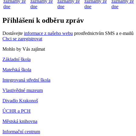
záznamy ze
záznamy ze
záznamy ze
záznamy ze
záznamy ze
dne
dne
dne
dne
dne
Přihlášení k odběru zpráv
Dostávejte
informace z našeho webu
prostřednictvím SMS a e-mailů
Chci se zaregistrovat
Mohlo by Vás zajímat
Základní škola
Mateřská škola
Integrovaná střední škola
Vlastivědné muzeum
Divadlo Krakonoš
ÚCHR a PCH
Městská knihovna
Informační centrum