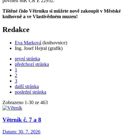
povolen MK ČR E 22952.
Tištěné číslo Větrníku si můžete nově zakoupit v Městské
knihovně a ve Vlastivědném muzeu!
Redakce
Eva Marková
(knihovnice)
Ing. Josef Hejral (grafik)
první stránka
předchozí stránka
1
2
3
další stránka
poslední stránka
Zobrazeno
1
-
30
ze 463
Větrník č. 7 a 8
Datum:
30. 7. 2026