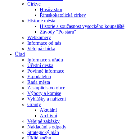
Církve
Husův sbor
Římskokatolická církev
Historie města
Historie a současnost vysockého koupaliště
Závody "Po staru"
Webkamery
Informace od nás
Veřejná sbírka
Úřad
Informace z úřadu
Úřední deska
Povinné informace
E-podatelna
Rada města
Zastupitelstvo obce
Výbory a komise
Vyhlášky a nařízení
Granty
Aktuální
Archivní
Veřejné zakázky
Nakládání s odpady
Strategický plán
Úklid sněhu