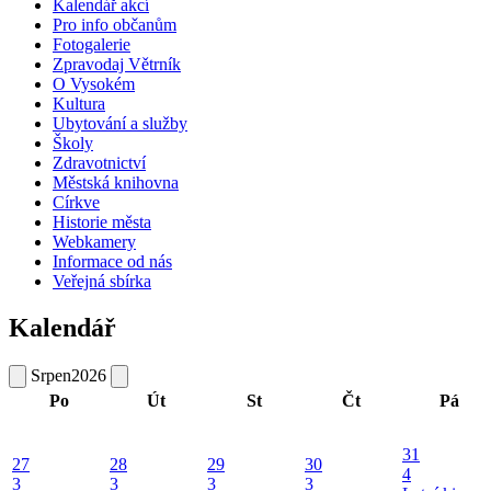
Kalendář akcí
Pro info občanům
Fotogalerie
Zpravodaj Větrník
O Vysokém
Kultura
Ubytování a služby
Školy
Zdravotnictví
Městská knihovna
Církve
Historie města
Webkamery
Informace od nás
Veřejná sbírka
Kalendář
Srpen
2026
Po
Út
St
Čt
Pá
31
27
28
29
30
4
3
3
3
3