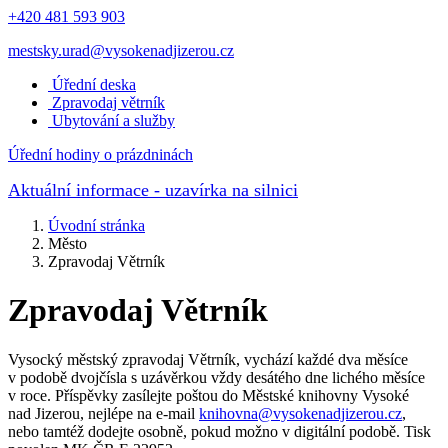
+420 481 593 903
mestsky.urad@vysokenadjizerou.cz
Úřední deska
Zpravodaj větrník
Ubytování a služby
Úřední hodiny o prázdninách
Aktuální informace
- uzavírka na silnici
Úvodní stránka
Město
Zpravodaj Větrník
Zpravodaj Větrník
Vysocký městský zpravodaj Větrník, vychází každé dva měsíce
v podobě dvojčísla s uzávěrkou vždy desátého dne lichého měsíce
v roce. Příspěvky zasílejte poštou do Městské knihovny Vysoké
nad Jizerou, nejlépe na e-mail
knihovna@vysokenadjizerou.cz
,
nebo tamtéž dodejte osobně, pokud možno v digitální podobě. Tisk