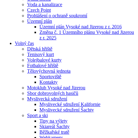
Voda a kanalizace
Czech Point
Prohlášení o ochraně soukromí
Územní plán
Územní plán Vysoké nad Jizerou z r. 2016
Změna č. 1 Územního plánu Vysoké nad Jizerou
z r. 2025
Volný čas
Dětská hřiště
Tenisový kurt
Volejbalové kurty
Fotbalové hřiště
Tělovýchovná jednota
Sportoviště
Kontakty
Motoklub Vysoké nad Jizerou
Sbor dobrovolných hasičů
Myslivecká sdružení
Myslivecké sdružení Kalifornie
Myslivecké sdružení Šachty
Sport a ski
Tipy na výlety
Skiareál Šachty
Běžkařské tratě
Webkamery