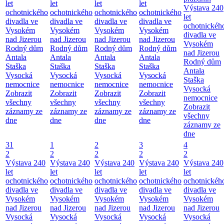
let
let
let
let
Výstava 240
ochotnického
ochotnického
ochotnického
ochotnického
let
divadla ve
divadla ve
divadla ve
divadla ve
ochotnickéh
Vysokém
Vysokém
Vysokém
Vysokém
divadla ve
nad Jizerou
nad Jizerou
nad Jizerou
nad Jizerou
Vysokém
Rodný dům
Rodný dům
Rodný dům
Rodný dům
nad Jizerou
Antala
Antala
Antala
Antala
Rodný dům
Staška
Staška
Staška
Staška
Antala
Vysocká
Vysocká
Vysocká
Vysocká
Staška
nemocnice
nemocnice
nemocnice
nemocnice
Vysocká
Zobrazit
Zobrazit
Zobrazit
Zobrazit
nemocnice
všechny
všechny
všechny
všechny
Zobrazit
záznamy ze
záznamy ze
záznamy ze
záznamy ze
všechny
dne
dne
dne
dne
záznamy ze
dne
31
1
2
3
4
2
2
2
2
2
Výstava 240
Výstava 240
Výstava 240
Výstava 240
Výstava 240
let
let
let
let
let
ochotnického
ochotnického
ochotnického
ochotnického
ochotnickéh
divadla ve
divadla ve
divadla ve
divadla ve
divadla ve
Vysokém
Vysokém
Vysokém
Vysokém
Vysokém
nad Jizerou
nad Jizerou
nad Jizerou
nad Jizerou
nad Jizerou
Vysocká
Vysocká
Vysocká
Vysocká
Vysocká