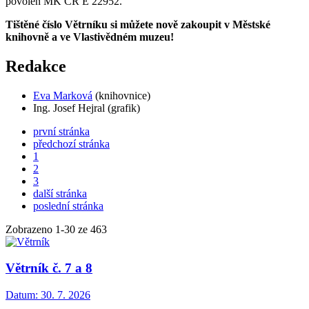
povolen MK ČR E 22952.
Tištěné číslo Větrníku si můžete nově zakoupit v Městské
knihovně a ve Vlastivědném muzeu!
Redakce
Eva Marková
(knihovnice)
Ing. Josef Hejral (grafik)
první stránka
předchozí stránka
1
2
3
další stránka
poslední stránka
Zobrazeno
1
-
30
ze 463
Větrník č. 7 a 8
Datum:
30. 7. 2026