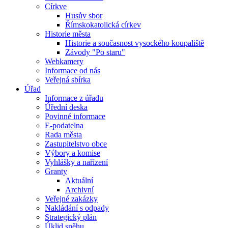
Církve
Husův sbor
Římskokatolická církev
Historie města
Historie a současnost vysockého koupaliště
Závody "Po staru"
Webkamery
Informace od nás
Veřejná sbírka
Úřad
Informace z úřadu
Úřední deska
Povinné informace
E-podatelna
Rada města
Zastupitelstvo obce
Výbory a komise
Vyhlášky a nařízení
Granty
Aktuální
Archivní
Veřejné zakázky
Nakládání s odpady
Strategický plán
Úklid sněhu