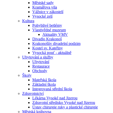
Městské sady
Kramářova vila
Vážnice v zákostelí
Vysocké zelí
Kultura
Pohyblivé betlémy
Vlastivědné muzeum
Aktuality VMV
Divadlo Krakonoš
Krakonošův divadelní podzim
Kostel sv. Kateřiny
Vysocká pouť - aktuálně
Ubytování a služby
Ubytování
Restaurace
Obchody
Školy
Mateřská škola
Základní škola
Integrovaná střední škola
Zdravotnictví
Lékárna Vysoké nad Jizerou
Zdravotní středisko Vysoké nad Jizerou
Ústav chirurgie ruky a plastické chirurgie
Městská knihovna