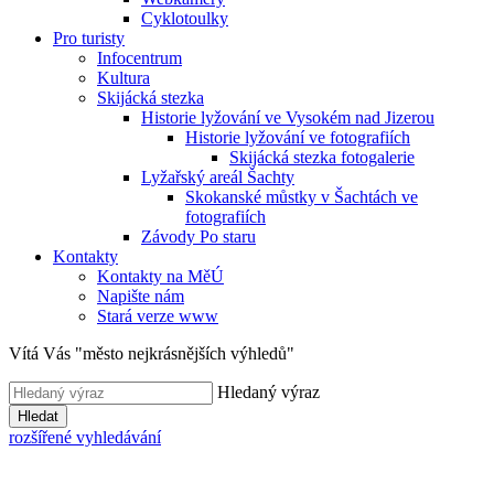
Cyklotoulky
Pro turisty
Infocentrum
Kultura
Skijácká stezka
Historie lyžování ve Vysokém nad Jizerou
Historie lyžování ve fotografiích
Skijácká stezka fotogalerie
Lyžařský areál Šachty
Skokanské můstky v Šachtách ve
fotografiích
Závody Po staru
Kontakty
Kontakty na MěÚ
Napište nám
Stará verze www
Vítá Vás "město nejkrásnějších výhledů"
Hledaný výraz
Hledat
rozšířené vyhledávání