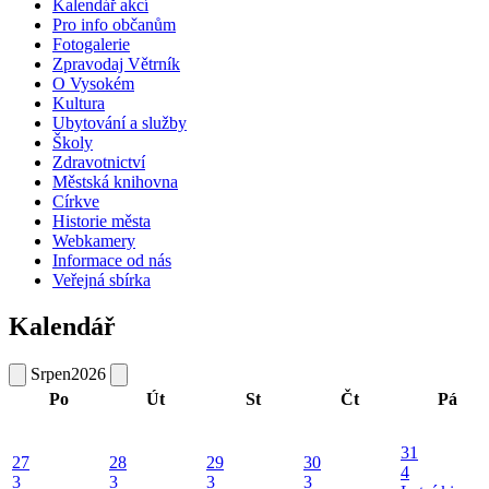
Kalendář akcí
Pro info občanům
Fotogalerie
Zpravodaj Větrník
O Vysokém
Kultura
Ubytování a služby
Školy
Zdravotnictví
Městská knihovna
Církve
Historie města
Webkamery
Informace od nás
Veřejná sbírka
Kalendář
Srpen
2026
Po
Út
St
Čt
Pá
31
27
28
29
30
4
3
3
3
3