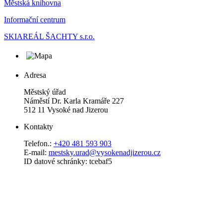
Městská knihovna
Informační centrum
SKIAREÁL ŠACHTY s.r.o.
Adresa
Městský úřad
Náměstí Dr. Karla Kramáře 227
512 11 Vysoké nad Jizerou
Kontakty
Telefon.:
+420 481 593 903
E-mail:
mestsky.urad@vysokenadjizerou.cz
ID datové schránky: tcebaf5