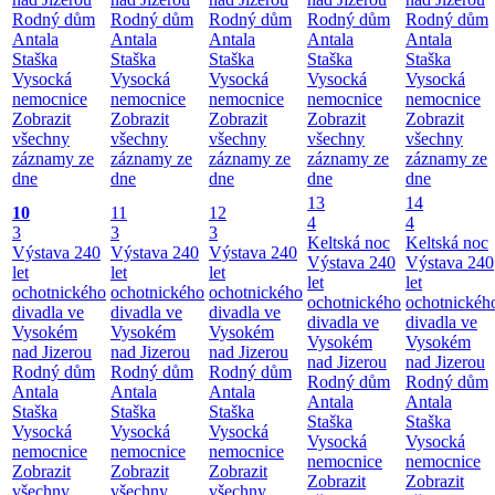
Rodný dům
Rodný dům
Rodný dům
Rodný dům
Rodný dům
Antala
Antala
Antala
Antala
Antala
Staška
Staška
Staška
Staška
Staška
Vysocká
Vysocká
Vysocká
Vysocká
Vysocká
nemocnice
nemocnice
nemocnice
nemocnice
nemocnice
Zobrazit
Zobrazit
Zobrazit
Zobrazit
Zobrazit
všechny
všechny
všechny
všechny
všechny
záznamy ze
záznamy ze
záznamy ze
záznamy ze
záznamy ze
dne
dne
dne
dne
dne
13
14
10
11
12
4
4
3
3
3
Keltská noc
Keltská noc
Výstava 240
Výstava 240
Výstava 240
Výstava 240
Výstava 240
let
let
let
let
let
ochotnického
ochotnického
ochotnického
ochotnického
ochotnickéh
divadla ve
divadla ve
divadla ve
divadla ve
divadla ve
Vysokém
Vysokém
Vysokém
Vysokém
Vysokém
nad Jizerou
nad Jizerou
nad Jizerou
nad Jizerou
nad Jizerou
Rodný dům
Rodný dům
Rodný dům
Rodný dům
Rodný dům
Antala
Antala
Antala
Antala
Antala
Staška
Staška
Staška
Staška
Staška
Vysocká
Vysocká
Vysocká
Vysocká
Vysocká
nemocnice
nemocnice
nemocnice
nemocnice
nemocnice
Zobrazit
Zobrazit
Zobrazit
Zobrazit
Zobrazit
všechny
všechny
všechny