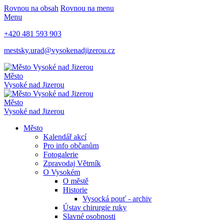
Rovnou na obsah
Rovnou na menu
Menu
+420 481 593 903
mestsky.urad@vysokenadjizerou.cz
Město
Vysoké nad Jizerou
Město
Vysoké nad Jizerou
Město
Kalendář akcí
Pro info občanům
Fotogalerie
Zpravodaj Větrník
O Vysokém
O městě
Historie
Vysocká pouť - archiv
Ústav chirurgie ruky
Slavné osobnosti