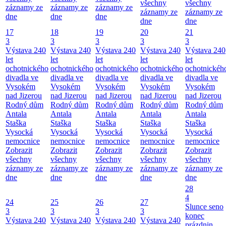
všechny
všechny
záznamy ze
záznamy ze
záznamy ze
záznamy ze
záznamy ze
dne
dne
dne
dne
dne
17
18
19
20
21
3
3
3
3
3
Výstava 240
Výstava 240
Výstava 240
Výstava 240
Výstava 240
let
let
let
let
let
ochotnického
ochotnického
ochotnického
ochotnického
ochotnickéh
divadla ve
divadla ve
divadla ve
divadla ve
divadla ve
Vysokém
Vysokém
Vysokém
Vysokém
Vysokém
nad Jizerou
nad Jizerou
nad Jizerou
nad Jizerou
nad Jizerou
Rodný dům
Rodný dům
Rodný dům
Rodný dům
Rodný dům
Antala
Antala
Antala
Antala
Antala
Staška
Staška
Staška
Staška
Staška
Vysocká
Vysocká
Vysocká
Vysocká
Vysocká
nemocnice
nemocnice
nemocnice
nemocnice
nemocnice
Zobrazit
Zobrazit
Zobrazit
Zobrazit
Zobrazit
všechny
všechny
všechny
všechny
všechny
záznamy ze
záznamy ze
záznamy ze
záznamy ze
záznamy ze
dne
dne
dne
dne
dne
28
4
24
25
26
27
Slunce seno
3
3
3
3
konec
Výstava 240
Výstava 240
Výstava 240
Výstava 240
prázdnin