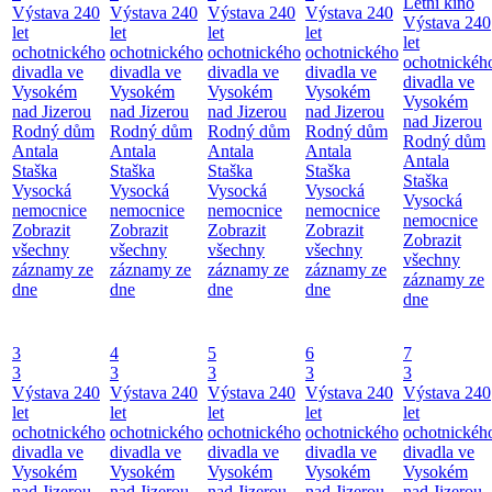
Letní kino
Výstava 240
Výstava 240
Výstava 240
Výstava 240
Výstava 240
let
let
let
let
let
ochotnického
ochotnického
ochotnického
ochotnického
ochotnickéh
divadla ve
divadla ve
divadla ve
divadla ve
divadla ve
Vysokém
Vysokém
Vysokém
Vysokém
Vysokém
nad Jizerou
nad Jizerou
nad Jizerou
nad Jizerou
nad Jizerou
Rodný dům
Rodný dům
Rodný dům
Rodný dům
Rodný dům
Antala
Antala
Antala
Antala
Antala
Staška
Staška
Staška
Staška
Staška
Vysocká
Vysocká
Vysocká
Vysocká
Vysocká
nemocnice
nemocnice
nemocnice
nemocnice
nemocnice
Zobrazit
Zobrazit
Zobrazit
Zobrazit
Zobrazit
všechny
všechny
všechny
všechny
všechny
záznamy ze
záznamy ze
záznamy ze
záznamy ze
záznamy ze
dne
dne
dne
dne
dne
3
4
5
6
7
3
3
3
3
3
Výstava 240
Výstava 240
Výstava 240
Výstava 240
Výstava 240
let
let
let
let
let
ochotnického
ochotnického
ochotnického
ochotnického
ochotnickéh
divadla ve
divadla ve
divadla ve
divadla ve
divadla ve
Vysokém
Vysokém
Vysokém
Vysokém
Vysokém
nad Jizerou
nad Jizerou
nad Jizerou
nad Jizerou
nad Jizerou