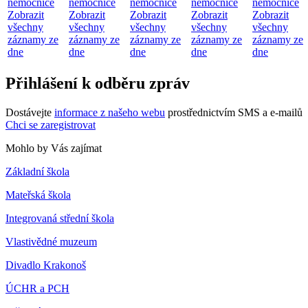
nemocnice
nemocnice
nemocnice
nemocnice
nemocnice
Zobrazit
Zobrazit
Zobrazit
Zobrazit
Zobrazit
všechny
všechny
všechny
všechny
všechny
záznamy ze
záznamy ze
záznamy ze
záznamy ze
záznamy ze
dne
dne
dne
dne
dne
Přihlášení k odběru zpráv
Dostávejte
informace z našeho webu
prostřednictvím SMS a e-mailů
Chci se zaregistrovat
Mohlo by Vás zajímat
Základní škola
Mateřská škola
Integrovaná střední škola
Vlastivědné muzeum
Divadlo Krakonoš
ÚCHR a PCH