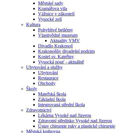
Městské sady
Kramářova vila
Vážnice v zákostelí
Vysocké zelí
Kultura
Pohyblivé betlémy
Vlastivědné muzeum
Aktuality VMV
Divadlo Krakonoš
Krakonošův divadelní podzim
Kostel sv. Kateřiny
Vysocká pouť - aktuálně
Ubytování a služby
Ubytování
Restaurace
Obchody
Školy
Mateřská škola
Základní škola
Integrovaná střední škola
Zdravotnictví
Lékárna Vysoké nad Jizerou
Zdravotní středisko Vysoké nad Jizerou
Ústav chirurgie ruky a plastické chirurgie
Městská knihovna