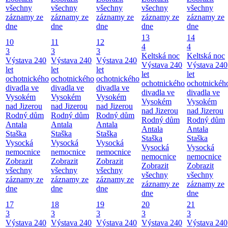
všechny
všechny
všechny
všechny
všechny
záznamy ze
záznamy ze
záznamy ze
záznamy ze
záznamy ze
dne
dne
dne
dne
dne
13
14
10
11
12
4
4
3
3
3
Keltská noc
Keltská noc
Výstava 240
Výstava 240
Výstava 240
Výstava 240
Výstava 240
let
let
let
let
let
ochotnického
ochotnického
ochotnického
ochotnického
ochotnickéh
divadla ve
divadla ve
divadla ve
divadla ve
divadla ve
Vysokém
Vysokém
Vysokém
Vysokém
Vysokém
nad Jizerou
nad Jizerou
nad Jizerou
nad Jizerou
nad Jizerou
Rodný dům
Rodný dům
Rodný dům
Rodný dům
Rodný dům
Antala
Antala
Antala
Antala
Antala
Staška
Staška
Staška
Staška
Staška
Vysocká
Vysocká
Vysocká
Vysocká
Vysocká
nemocnice
nemocnice
nemocnice
nemocnice
nemocnice
Zobrazit
Zobrazit
Zobrazit
Zobrazit
Zobrazit
všechny
všechny
všechny
všechny
všechny
záznamy ze
záznamy ze
záznamy ze
záznamy ze
záznamy ze
dne
dne
dne
dne
dne
17
18
19
20
21
3
3
3
3
3
Výstava 240
Výstava 240
Výstava 240
Výstava 240
Výstava 240