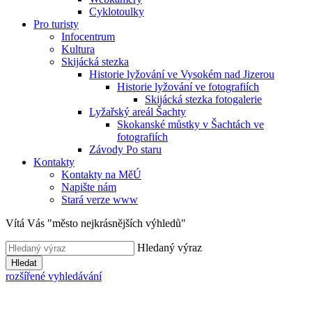
Cyklotoulky
Pro turisty
Infocentrum
Kultura
Skijácká stezka
Historie lyžování ve Vysokém nad Jizerou
Historie lyžování ve fotografiích
Skijácká stezka fotogalerie
Lyžařský areál Šachty
Skokanské můstky v Šachtách ve
fotografiích
Závody Po staru
Kontakty
Kontakty na MěÚ
Napište nám
Stará verze www
Vítá Vás "město nejkrásnějších výhledů"
Hledaný výraz
Hledat
rozšířené vyhledávání