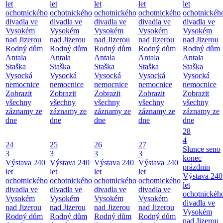
let
let
let
let
let
ochotnického
ochotnického
ochotnického
ochotnického
ochotnickéh
divadla ve
divadla ve
divadla ve
divadla ve
divadla ve
Vysokém
Vysokém
Vysokém
Vysokém
Vysokém
nad Jizerou
nad Jizerou
nad Jizerou
nad Jizerou
nad Jizerou
Rodný dům
Rodný dům
Rodný dům
Rodný dům
Rodný dům
Antala
Antala
Antala
Antala
Antala
Staška
Staška
Staška
Staška
Staška
Vysocká
Vysocká
Vysocká
Vysocká
Vysocká
nemocnice
nemocnice
nemocnice
nemocnice
nemocnice
Zobrazit
Zobrazit
Zobrazit
Zobrazit
Zobrazit
všechny
všechny
všechny
všechny
všechny
záznamy ze
záznamy ze
záznamy ze
záznamy ze
záznamy ze
dne
dne
dne
dne
dne
28
4
24
25
26
27
Slunce seno
3
3
3
3
konec
Výstava 240
Výstava 240
Výstava 240
Výstava 240
prázdnin
let
let
let
let
Výstava 240
ochotnického
ochotnického
ochotnického
ochotnického
let
divadla ve
divadla ve
divadla ve
divadla ve
ochotnickéh
Vysokém
Vysokém
Vysokém
Vysokém
divadla ve
nad Jizerou
nad Jizerou
nad Jizerou
nad Jizerou
Vysokém
Rodný dům
Rodný dům
Rodný dům
Rodný dům
nad Jizerou