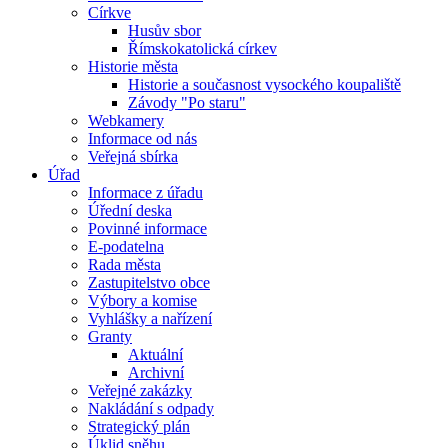
Církve
Husův sbor
Římskokatolická církev
Historie města
Historie a současnost vysockého koupaliště
Závody "Po staru"
Webkamery
Informace od nás
Veřejná sbírka
Úřad
Informace z úřadu
Úřední deska
Povinné informace
E-podatelna
Rada města
Zastupitelstvo obce
Výbory a komise
Vyhlášky a nařízení
Granty
Aktuální
Archivní
Veřejné zakázky
Nakládání s odpady
Strategický plán
Úklid sněhu