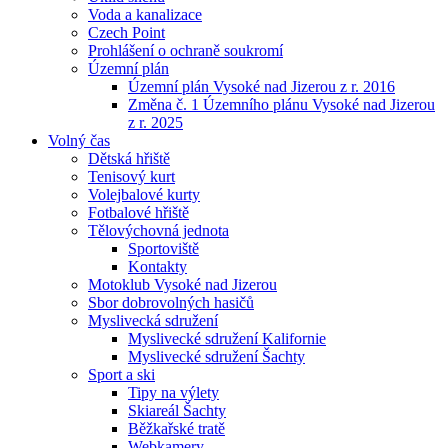
Voda a kanalizace
Czech Point
Prohlášení o ochraně soukromí
Územní plán
Územní plán Vysoké nad Jizerou z r. 2016
Změna č. 1 Územního plánu Vysoké nad Jizerou
z r. 2025
Volný čas
Dětská hřiště
Tenisový kurt
Volejbalové kurty
Fotbalové hřiště
Tělovýchovná jednota
Sportoviště
Kontakty
Motoklub Vysoké nad Jizerou
Sbor dobrovolných hasičů
Myslivecká sdružení
Myslivecké sdružení Kalifornie
Myslivecké sdružení Šachty
Sport a ski
Tipy na výlety
Skiareál Šachty
Běžkařské tratě
Webkamery