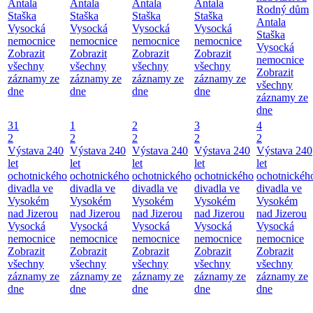
Antala
Antala
Antala
Antala
Rodný dům
Staška
Staška
Staška
Staška
Antala
Vysocká
Vysocká
Vysocká
Vysocká
Staška
nemocnice
nemocnice
nemocnice
nemocnice
Vysocká
Zobrazit
Zobrazit
Zobrazit
Zobrazit
nemocnice
všechny
všechny
všechny
všechny
Zobrazit
záznamy ze
záznamy ze
záznamy ze
záznamy ze
všechny
dne
dne
dne
dne
záznamy ze
dne
31
1
2
3
4
2
2
2
2
2
Výstava 240
Výstava 240
Výstava 240
Výstava 240
Výstava 240
let
let
let
let
let
ochotnického
ochotnického
ochotnického
ochotnického
ochotnickéh
divadla ve
divadla ve
divadla ve
divadla ve
divadla ve
Vysokém
Vysokém
Vysokém
Vysokém
Vysokém
nad Jizerou
nad Jizerou
nad Jizerou
nad Jizerou
nad Jizerou
Vysocká
Vysocká
Vysocká
Vysocká
Vysocká
nemocnice
nemocnice
nemocnice
nemocnice
nemocnice
Zobrazit
Zobrazit
Zobrazit
Zobrazit
Zobrazit
všechny
všechny
všechny
všechny
všechny
záznamy ze
záznamy ze
záznamy ze
záznamy ze
záznamy ze
dne
dne
dne
dne
dne