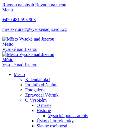
Rovnou na obsah
Rovnou na menu
Menu
+420 481 593 903
mestsky.urad@vysokenadjizerou.cz
Město
Vysoké nad Jizerou
Město
Vysoké nad Jizerou
Město
Kalendář akcí
Pro info občanům
Fotogalerie
Zpravodaj Větrník
O Vysokém
O městě
Historie
Vysocká pouť - archiv
Ústav chirurgie ruky
Slavné osobnosti