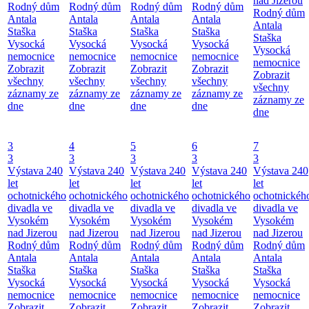
nad Jizerou
Rodný dům
Rodný dům
Rodný dům
Rodný dům
Rodný dům
Antala
Antala
Antala
Antala
Antala
Staška
Staška
Staška
Staška
Staška
Vysocká
Vysocká
Vysocká
Vysocká
Vysocká
nemocnice
nemocnice
nemocnice
nemocnice
nemocnice
Zobrazit
Zobrazit
Zobrazit
Zobrazit
Zobrazit
všechny
všechny
všechny
všechny
všechny
záznamy ze
záznamy ze
záznamy ze
záznamy ze
záznamy ze
dne
dne
dne
dne
dne
3
4
5
6
7
3
3
3
3
3
Výstava 240
Výstava 240
Výstava 240
Výstava 240
Výstava 240
let
let
let
let
let
ochotnického
ochotnického
ochotnického
ochotnického
ochotnickéh
divadla ve
divadla ve
divadla ve
divadla ve
divadla ve
Vysokém
Vysokém
Vysokém
Vysokém
Vysokém
nad Jizerou
nad Jizerou
nad Jizerou
nad Jizerou
nad Jizerou
Rodný dům
Rodný dům
Rodný dům
Rodný dům
Rodný dům
Antala
Antala
Antala
Antala
Antala
Staška
Staška
Staška
Staška
Staška
Vysocká
Vysocká
Vysocká
Vysocká
Vysocká
nemocnice
nemocnice
nemocnice
nemocnice
nemocnice
Zobrazit
Zobrazit
Zobrazit
Zobrazit
Zobrazit