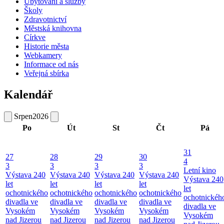
Ubytování a služby
Školy
Zdravotnictví
Městská knihovna
Církve
Historie města
Webkamery
Informace od nás
Veřejná sbírka
Kalendář
Srpen
2026
Po
Út
St
Čt
Pá
31
27
28
29
30
4
3
3
3
3
Letní kino
Výstava 240
Výstava 240
Výstava 240
Výstava 240
Výstava 240
let
let
let
let
let
ochotnického
ochotnického
ochotnického
ochotnického
ochotnickéh
divadla ve
divadla ve
divadla ve
divadla ve
divadla ve
Vysokém
Vysokém
Vysokém
Vysokém
Vysokém
nad Jizerou
nad Jizerou
nad Jizerou
nad Jizerou