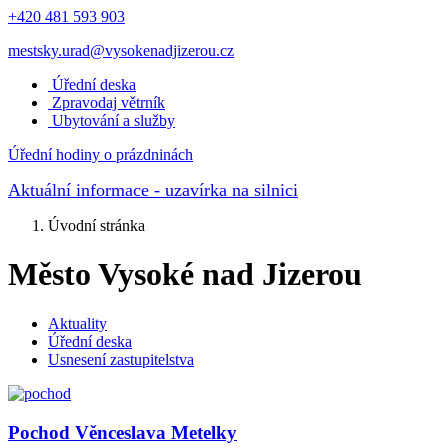
+420 481 593 903
mestsky.urad@vysokenadjizerou.cz
Úřední deska
Zpravodaj větrník
Ubytování a služby
Úřední hodiny o prázdninách
Aktuální informace
- uzavírka na silnici
Úvodní stránka
Město Vysoké nad Jizerou
Aktuality
Úřední deska
Usnesení zastupitelstva
Pochod Věnceslava Metelky