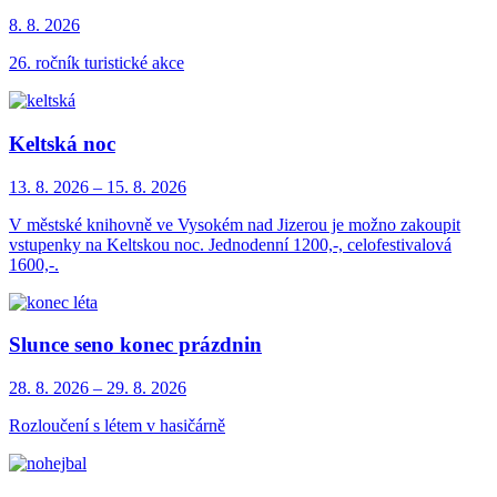
8. 8.
2026
26. ročník turistické akce
Keltská noc
13. 8.
2026
–
15. 8.
2026
V městské knihovně ve Vysokém nad Jizerou je možno zakoupit
vstupenky na Keltskou noc. Jednodenní 1200,-, celofestivalová
1600,-.
Slunce seno konec prázdnin
28. 8.
2026
–
29. 8.
2026
Rozloučení s létem v hasičárně