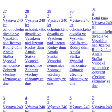
31
27
28
29
30
4
3
3
3
3
Letní kino
Výstava 240
Výstava 240
Výstava 240
Výstava 240
Výstava 240
let
let
let
let
let
ochotnického
ochotnického
ochotnického
ochotnického
ochotnickéh
divadla ve
divadla ve
divadla ve
divadla ve
divadla ve
Vysokém
Vysokém
Vysokém
Vysokém
Vysokém
nad Jizerou
nad Jizerou
nad Jizerou
nad Jizerou
nad Jizerou
Rodný dům
Rodný dům
Rodný dům
Rodný dům
Rodný dům
Antala
Antala
Antala
Antala
Antala
Staška
Staška
Staška
Staška
Staška
Vysocká
Vysocká
Vysocká
Vysocká
Vysocká
nemocnice
nemocnice
nemocnice
nemocnice
nemocnice
Zobrazit
Zobrazit
Zobrazit
Zobrazit
Zobrazit
všechny
všechny
všechny
všechny
všechny
záznamy ze
záznamy ze
záznamy ze
záznamy ze
záznamy ze
dne
dne
dne
dne
dne
3
4
5
6
7
3
3
3
3
3
Výstava 240
Výstava 240
Výstava 240
Výstava 240
Výstava 240
let
let
let
let
let