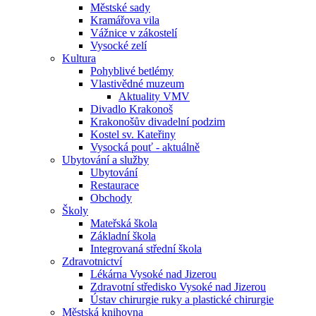
Městské sady
Kramářova vila
Vážnice v zákostelí
Vysocké zelí
Kultura
Pohyblivé betlémy
Vlastivědné muzeum
Aktuality VMV
Divadlo Krakonoš
Krakonošův divadelní podzim
Kostel sv. Kateřiny
Vysocká pouť - aktuálně
Ubytování a služby
Ubytování
Restaurace
Obchody
Školy
Mateřská škola
Základní škola
Integrovaná střední škola
Zdravotnictví
Lékárna Vysoké nad Jizerou
Zdravotní středisko Vysoké nad Jizerou
Ústav chirurgie ruky a plastické chirurgie
Městská knihovna