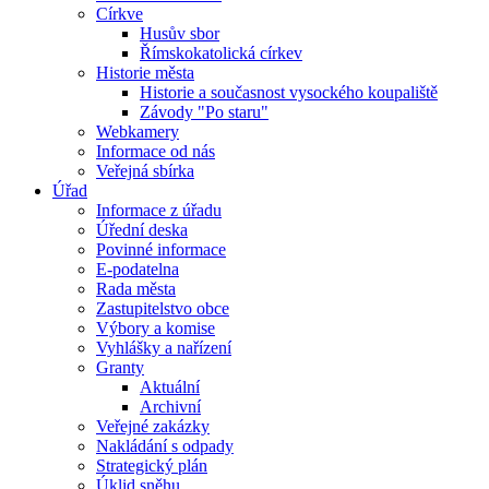
Církve
Husův sbor
Římskokatolická církev
Historie města
Historie a současnost vysockého koupaliště
Závody "Po staru"
Webkamery
Informace od nás
Veřejná sbírka
Úřad
Informace z úřadu
Úřední deska
Povinné informace
E-podatelna
Rada města
Zastupitelstvo obce
Výbory a komise
Vyhlášky a nařízení
Granty
Aktuální
Archivní
Veřejné zakázky
Nakládání s odpady
Strategický plán
Úklid sněhu