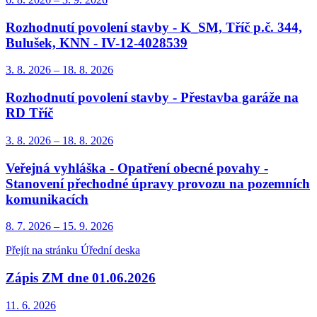
Rozhodnutí povolení stavby - K_SM, Tříč p.č. 344,
Bulušek, KNN - IV-12-4028539
3. 8.
2026
–
18. 8.
2026
Rozhodnutí povolení stavby - Přestavba garáže na
RD Tříč
3. 8.
2026
–
18. 8.
2026
Veřejná vyhláška - Opatření obecné povahy -
Stanovení přechodné úpravy provozu na pozemních
komunikacích
8. 7.
2026
–
15. 9.
2026
Přejít na stránku Úřední deska
Zápis ZM dne 01.06.2026
11. 6.
2026