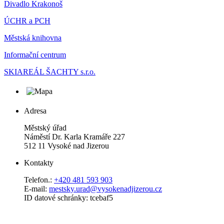
Divadlo Krakonoš
ÚCHR a PCH
Městská knihovna
Informační centrum
SKIAREÁL ŠACHTY s.r.o.
Adresa
Městský úřad
Náměstí Dr. Karla Kramáře 227
512 11 Vysoké nad Jizerou
Kontakty
Telefon.:
+420 481 593 903
E-mail:
mestsky.urad@vysokenadjizerou.cz
ID datové schránky: tcebaf5