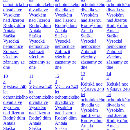
ochotnického
ochotnického
ochotnického
ochotnického
ochotnickéh
divadla ve
divadla ve
divadla ve
divadla ve
divadla ve
Vysokém
Vysokém
Vysokém
Vysokém
Vysokém
nad Jizerou
nad Jizerou
nad Jizerou
nad Jizerou
nad Jizerou
Rodný dům
Rodný dům
Rodný dům
Rodný dům
Rodný dům
Antala
Antala
Antala
Antala
Antala
Staška
Staška
Staška
Staška
Staška
Vysocká
Vysocká
Vysocká
Vysocká
Vysocká
nemocnice
nemocnice
nemocnice
nemocnice
nemocnice
Zobrazit
Zobrazit
Zobrazit
Zobrazit
Zobrazit
všechny
všechny
všechny
všechny
všechny
záznamy ze
záznamy ze
záznamy ze
záznamy ze
záznamy ze
dne
dne
dne
dne
dne
13
14
10
11
12
4
4
3
3
3
Keltská noc
Keltská noc
Výstava 240
Výstava 240
Výstava 240
Výstava 240
Výstava 240
let
let
let
let
let
ochotnického
ochotnického
ochotnického
ochotnického
ochotnickéh
divadla ve
divadla ve
divadla ve
divadla ve
divadla ve
Vysokém
Vysokém
Vysokém
Vysokém
Vysokém
nad Jizerou
nad Jizerou
nad Jizerou
nad Jizerou
nad Jizerou
Rodný dům
Rodný dům
Rodný dům
Rodný dům
Rodný dům
Antala
Antala
Antala
Antala
Antala
Staška
Staška
Staška