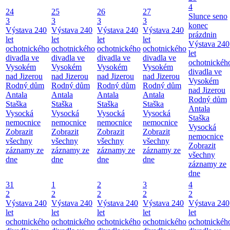
4
24
25
26
27
Slunce seno
3
3
3
3
konec
Výstava 240
Výstava 240
Výstava 240
Výstava 240
prázdnin
let
let
let
let
Výstava 240
ochotnického
ochotnického
ochotnického
ochotnického
let
divadla ve
divadla ve
divadla ve
divadla ve
ochotnickéh
Vysokém
Vysokém
Vysokém
Vysokém
divadla ve
nad Jizerou
nad Jizerou
nad Jizerou
nad Jizerou
Vysokém
Rodný dům
Rodný dům
Rodný dům
Rodný dům
nad Jizerou
Antala
Antala
Antala
Antala
Rodný dům
Staška
Staška
Staška
Staška
Antala
Vysocká
Vysocká
Vysocká
Vysocká
Staška
nemocnice
nemocnice
nemocnice
nemocnice
Vysocká
Zobrazit
Zobrazit
Zobrazit
Zobrazit
nemocnice
všechny
všechny
všechny
všechny
Zobrazit
záznamy ze
záznamy ze
záznamy ze
záznamy ze
všechny
dne
dne
dne
dne
záznamy ze
dne
31
1
2
3
4
2
2
2
2
2
Výstava 240
Výstava 240
Výstava 240
Výstava 240
Výstava 240
let
let
let
let
let
ochotnického
ochotnického
ochotnického
ochotnického
ochotnickéh