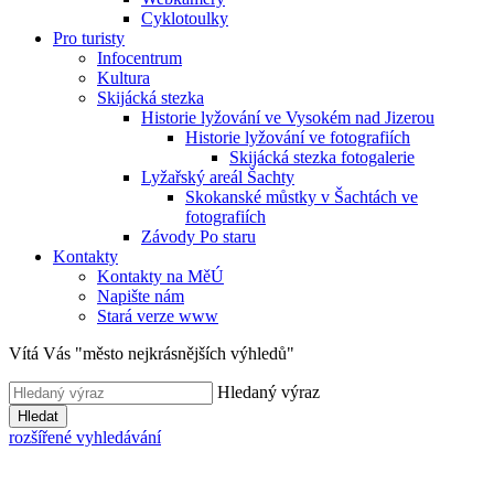
Cyklotoulky
Pro turisty
Infocentrum
Kultura
Skijácká stezka
Historie lyžování ve Vysokém nad Jizerou
Historie lyžování ve fotografiích
Skijácká stezka fotogalerie
Lyžařský areál Šachty
Skokanské můstky v Šachtách ve
fotografiích
Závody Po staru
Kontakty
Kontakty na MěÚ
Napište nám
Stará verze www
Vítá Vás "město nejkrásnějších výhledů"
Hledaný výraz
Hledat
rozšířené vyhledávání