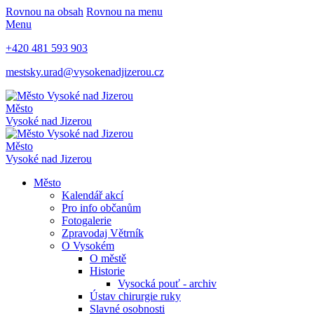
Rovnou na obsah
Rovnou na menu
Menu
+420 481 593 903
mestsky.urad@vysokenadjizerou.cz
Město
Vysoké nad Jizerou
Město
Vysoké nad Jizerou
Město
Kalendář akcí
Pro info občanům
Fotogalerie
Zpravodaj Větrník
O Vysokém
O městě
Historie
Vysocká pouť - archiv
Ústav chirurgie ruky
Slavné osobnosti