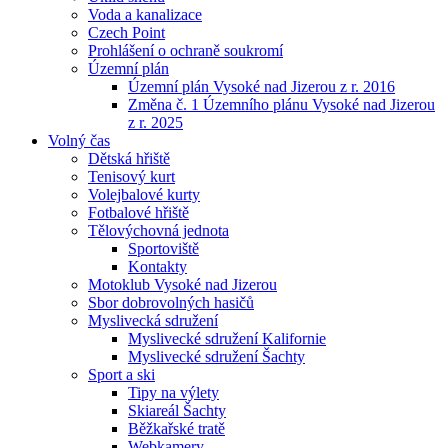
Voda a kanalizace
Czech Point
Prohlášení o ochraně soukromí
Územní plán
Územní plán Vysoké nad Jizerou z r. 2016
Změna č. 1 Územního plánu Vysoké nad Jizerou
z r. 2025
Volný čas
Dětská hřiště
Tenisový kurt
Volejbalové kurty
Fotbalové hřiště
Tělovýchovná jednota
Sportoviště
Kontakty
Motoklub Vysoké nad Jizerou
Sbor dobrovolných hasičů
Myslivecká sdružení
Myslivecké sdružení Kalifornie
Myslivecké sdružení Šachty
Sport a ski
Tipy na výlety
Skiareál Šachty
Běžkařské tratě
Webkamery