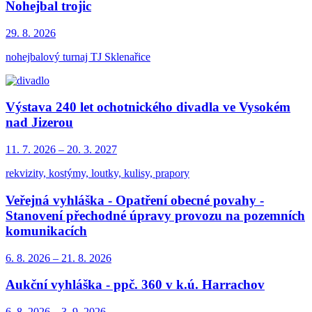
Nohejbal trojic
29. 8.
2026
nohejbalový turnaj TJ Sklenařice
Výstava 240 let ochotnického divadla ve Vysokém
nad Jizerou
11. 7.
2026
–
20. 3.
2027
rekvizity, kostýmy, loutky, kulisy, prapory
Veřejná vyhláška - Opatření obecné povahy -
Stanovení přechodné úpravy provozu na pozemních
komunikacích
6. 8.
2026
–
21. 8.
2026
Aukční vyhláška - ppč. 360 v k.ú. Harrachov
6. 8.
2026
–
3. 9.
2026