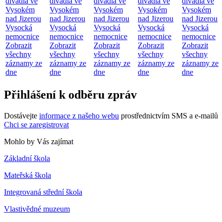
divadla ve
divadla ve
divadla ve
divadla ve
divadla ve
Vysokém
Vysokém
Vysokém
Vysokém
Vysokém
nad Jizerou
nad Jizerou
nad Jizerou
nad Jizerou
nad Jizerou
Vysocká
Vysocká
Vysocká
Vysocká
Vysocká
nemocnice
nemocnice
nemocnice
nemocnice
nemocnice
Zobrazit
Zobrazit
Zobrazit
Zobrazit
Zobrazit
všechny
všechny
všechny
všechny
všechny
záznamy ze
záznamy ze
záznamy ze
záznamy ze
záznamy ze
dne
dne
dne
dne
dne
Přihlášení k odběru zpráv
Dostávejte
informace z našeho webu
prostřednictvím SMS a e-mailů
Chci se zaregistrovat
Mohlo by Vás zajímat
Základní škola
Mateřská škola
Integrovaná střední škola
Vlastivědné muzeum