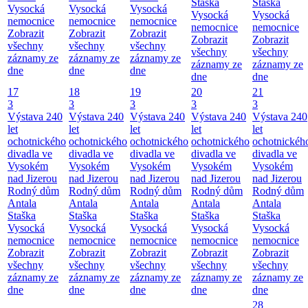
Staška
Staška
Vysocká
Vysocká
Vysocká
Vysocká
Vysocká
nemocnice
nemocnice
nemocnice
nemocnice
nemocnice
Zobrazit
Zobrazit
Zobrazit
Zobrazit
Zobrazit
všechny
všechny
všechny
všechny
všechny
záznamy ze
záznamy ze
záznamy ze
záznamy ze
záznamy ze
dne
dne
dne
dne
dne
17
18
19
20
21
3
3
3
3
3
Výstava 240
Výstava 240
Výstava 240
Výstava 240
Výstava 240
let
let
let
let
let
ochotnického
ochotnického
ochotnického
ochotnického
ochotnickéh
divadla ve
divadla ve
divadla ve
divadla ve
divadla ve
Vysokém
Vysokém
Vysokém
Vysokém
Vysokém
nad Jizerou
nad Jizerou
nad Jizerou
nad Jizerou
nad Jizerou
Rodný dům
Rodný dům
Rodný dům
Rodný dům
Rodný dům
Antala
Antala
Antala
Antala
Antala
Staška
Staška
Staška
Staška
Staška
Vysocká
Vysocká
Vysocká
Vysocká
Vysocká
nemocnice
nemocnice
nemocnice
nemocnice
nemocnice
Zobrazit
Zobrazit
Zobrazit
Zobrazit
Zobrazit
všechny
všechny
všechny
všechny
všechny
záznamy ze
záznamy ze
záznamy ze
záznamy ze
záznamy ze
dne
dne
dne
dne
dne
28