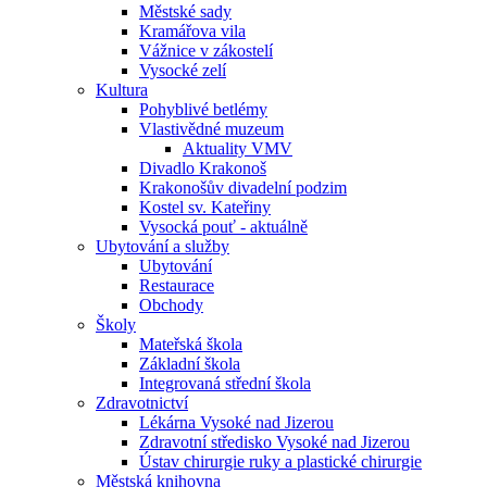
Městské sady
Kramářova vila
Vážnice v zákostelí
Vysocké zelí
Kultura
Pohyblivé betlémy
Vlastivědné muzeum
Aktuality VMV
Divadlo Krakonoš
Krakonošův divadelní podzim
Kostel sv. Kateřiny
Vysocká pouť - aktuálně
Ubytování a služby
Ubytování
Restaurace
Obchody
Školy
Mateřská škola
Základní škola
Integrovaná střední škola
Zdravotnictví
Lékárna Vysoké nad Jizerou
Zdravotní středisko Vysoké nad Jizerou
Ústav chirurgie ruky a plastické chirurgie
Městská knihovna