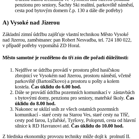
penzionu pro seniory, Šachty Ski realitní, parkoviště náměstí,
cesta pod bytovým domem č.p. 130 a dále dle potřeby)
A) Vysoké nad Jizerou
Základní zimní údržbu zajišťuje vlastní technikou Město Vysoké
nad Jizerou, zaměstnanec pan Robert Nesvadba, tel. 724 180 022,
v případě potřeby vypomáhá ZD Horal.
Město samotné je rozděleno do tří zón dle pořadí důležitosti:
Nejdříve se údržba provádí v prostoru před hasičskou
zbrojnicí ve Vysokém nad Jizerou, prostoru náměstí, včetně
parkoviště (Bartoníčkovo) a prostoru u pošty a kolem
kostela.
Čas úklidu do 6.00 hod.
Dále se provádí údržba pozemních komunikací v zástavbách
s bytovými domy, penzionu pro seniory, mateřské školy.
Čas
úklidu do 8.00 hod.
Nakonec se uklízí sníh ze všech ostatních pozemních
komunikací - staré cesty na Starou Ves, staré cesty na Tříč,
cesty pod farou, Lyžařské, Tyršovy, Polopruti, cesta od hlavní
silnice k RD Havranovi atd.
Čas úklidu do 10.00 hod.
Z hlediska ekonomiky provozu techniky může dojít k prolnutí II.