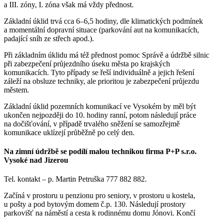
a III. zóny, I. zóna však má vždy přednost.
Základní úklid trvá cca 6–6,5 hodiny, dle klimatických podmínek
a momentální dopravní situace (parkování aut na komunikacích,
padající sníh ze střech apod.).
Při základním úklidu má též přednost pomoc Správě a údržbě silnic
při zabezpečení průjezdního úseku města po krajských
komunikacích. Tyto případy se řeší individuálně a jejich řešení
záleží na obsluze techniky, ale prioritou je zabezpečení průjezdu
městem.
Základní úklid pozemních komunikací ve Vysokém by měl být
ukončen nejpozději do 10. hodiny ranní, potom následují práce
na dočišťování, v případě trvalého sněžení se samozřejmě
komunikace uklízejí průběžně po celý den.
Na zimní údržbě se podílí malou technikou firma P+P s.r.o.
Vysoké nad Jizerou
Tel. kontakt – p. Martin Petruška 777 882 882.
Začíná v prostoru u penzionu pro seniory, v prostoru u kostela,
u pošty a pod bytovým domem č.p. 130. Následují prostory
parkovišť na náměstí a cesta k rodinnému domu Jónovi. Končí