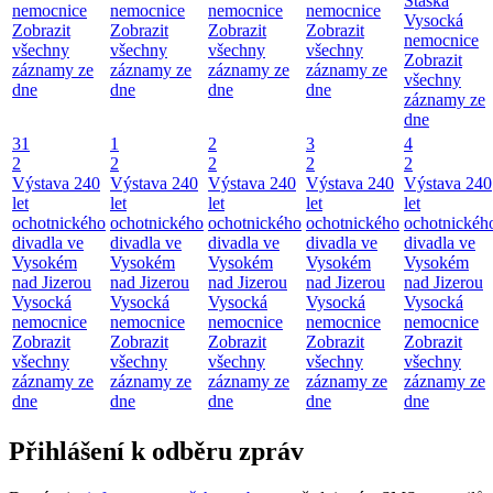
Staška
nemocnice
nemocnice
nemocnice
nemocnice
Vysocká
Zobrazit
Zobrazit
Zobrazit
Zobrazit
nemocnice
všechny
všechny
všechny
všechny
Zobrazit
záznamy ze
záznamy ze
záznamy ze
záznamy ze
všechny
dne
dne
dne
dne
záznamy ze
dne
31
1
2
3
4
2
2
2
2
2
Výstava 240
Výstava 240
Výstava 240
Výstava 240
Výstava 240
let
let
let
let
let
ochotnického
ochotnického
ochotnického
ochotnického
ochotnickéh
divadla ve
divadla ve
divadla ve
divadla ve
divadla ve
Vysokém
Vysokém
Vysokém
Vysokém
Vysokém
nad Jizerou
nad Jizerou
nad Jizerou
nad Jizerou
nad Jizerou
Vysocká
Vysocká
Vysocká
Vysocká
Vysocká
nemocnice
nemocnice
nemocnice
nemocnice
nemocnice
Zobrazit
Zobrazit
Zobrazit
Zobrazit
Zobrazit
všechny
všechny
všechny
všechny
všechny
záznamy ze
záznamy ze
záznamy ze
záznamy ze
záznamy ze
dne
dne
dne
dne
dne
Přihlášení k odběru zpráv