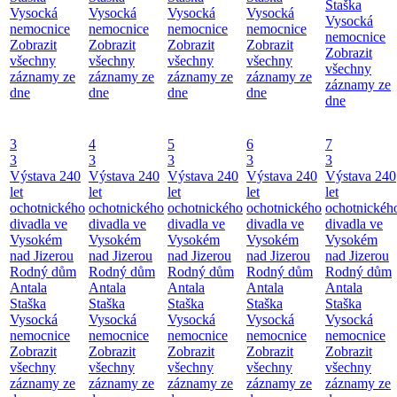
Staška
Vysocká
Vysocká
Vysocká
Vysocká
Vysocká
nemocnice
nemocnice
nemocnice
nemocnice
nemocnice
Zobrazit
Zobrazit
Zobrazit
Zobrazit
Zobrazit
všechny
všechny
všechny
všechny
všechny
záznamy ze
záznamy ze
záznamy ze
záznamy ze
záznamy ze
dne
dne
dne
dne
dne
3
4
5
6
7
3
3
3
3
3
Výstava 240
Výstava 240
Výstava 240
Výstava 240
Výstava 240
let
let
let
let
let
ochotnického
ochotnického
ochotnického
ochotnického
ochotnickéh
divadla ve
divadla ve
divadla ve
divadla ve
divadla ve
Vysokém
Vysokém
Vysokém
Vysokém
Vysokém
nad Jizerou
nad Jizerou
nad Jizerou
nad Jizerou
nad Jizerou
Rodný dům
Rodný dům
Rodný dům
Rodný dům
Rodný dům
Antala
Antala
Antala
Antala
Antala
Staška
Staška
Staška
Staška
Staška
Vysocká
Vysocká
Vysocká
Vysocká
Vysocká
nemocnice
nemocnice
nemocnice
nemocnice
nemocnice
Zobrazit
Zobrazit
Zobrazit
Zobrazit
Zobrazit
všechny
všechny
všechny
všechny
všechny
záznamy ze
záznamy ze
záznamy ze
záznamy ze
záznamy ze