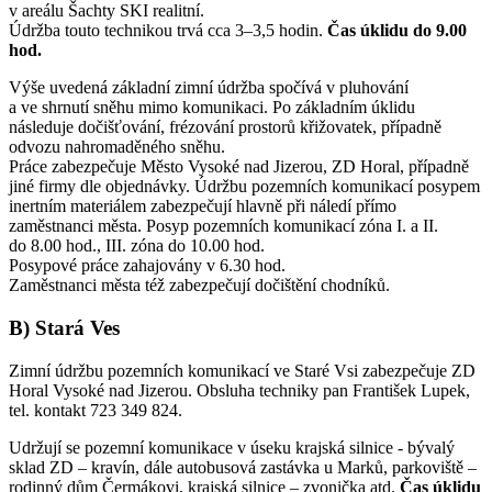
v areálu Šachty SKI realitní.
Údržba touto technikou trvá cca 3–3,5 hodin.
Čas úklidu do 9.00
hod.
Výše uvedená základní zimní údržba spočívá v pluhování
a ve shrnutí sněhu mimo komunikaci. Po základním úklidu
následuje dočišťování, frézování prostorů křižovatek, případně
odvozu nahromaděného sněhu.
Práce zabezpečuje Město Vysoké nad Jizerou, ZD Horal, případně
jiné firmy dle objednávky. Údržbu pozemních komunikací posypem
inertním materiálem zabezpečují hlavně při náledí přímo
zaměstnanci města. Posyp pozemních komunikací zóna I. a II.
do 8.00 hod., III. zóna do 10.00 hod.
Posypové práce zahajovány v 6.30 hod.
Zaměstnanci města též zabezpečují dočištění chodníků.
B) Stará Ves
Zimní údržbu pozemních komunikací ve Staré Vsi zabezpečuje ZD
Horal Vysoké nad Jizerou. Obsluha techniky pan František Lupek,
tel. kontakt 723 349 824.
Udržují se pozemní komunikace v úseku krajská silnice - bývalý
sklad ZD – kravín, dále autobusová zastávka u Marků, parkoviště –
rodinný dům Čermákovi, krajská silnice – zvonička atd.
Čas úklidu