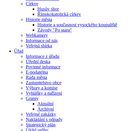
Církve
Husův sbor
Římskokatolická církev
Historie města
Historie a současnost vysockého koupaliště
Závody "Po staru"
Webkamery
Informace od nás
Veřejná sbírka
Úřad
Informace z úřadu
Úřední deska
Povinné informace
E-podatelna
Rada města
Zastupitelstvo obce
Výbory a komise
Vyhlášky a nařízení
Granty
Aktuální
Archivní
Veřejné zakázky
Nakládání s odpady
Strategický plán
Úklid sněhu