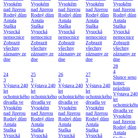
Vysokém
Vysokém
Vysokém
Vysokém
Vysokém
nad Jizerou
nad Jizerou
nad Jizerou
nad Jizerou
nad Jizerou
Rodný dům
Rodný dům
Rodný dům
Rodný dům
Rodný dům
Antala
Antala
Antala
Antala
Antala
Staška
Staška
Staška
Staška
Staška
Vysocká
Vysocká
Vysocká
Vysocká
Vysocká
nemocnice
nemocnice
nemocnice
nemocnice
nemocnice
Zobrazit
Zobrazit
Zobrazit
Zobrazit
Zobrazit
všechny
všechny
všechny
všechny
všechny
záznamy ze
záznamy ze
záznamy ze
záznamy ze
záznamy ze
dne
dne
dne
dne
dne
28
4
24
25
26
27
Slunce seno
3
3
3
3
konec
Výstava 240
Výstava 240
Výstava 240
Výstava 240
prázdnin
let
let
let
let
Výstava 240
ochotnického
ochotnického
ochotnického
ochotnického
let
divadla ve
divadla ve
divadla ve
divadla ve
ochotnickéh
Vysokém
Vysokém
Vysokém
Vysokém
divadla ve
nad Jizerou
nad Jizerou
nad Jizerou
nad Jizerou
Vysokém
Rodný dům
Rodný dům
Rodný dům
Rodný dům
nad Jizerou
Antala
Antala
Antala
Antala
Rodný dům
Staška
Staška
Staška
Staška
Antala
Vysocká
Vysocká
Vysocká
Vysocká