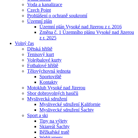
Voda a kanalizace
Czech Point
Prohlášení o ochraně soukromí
Územní plán
Územní plán Vysoké nad Jizerou z r. 2016
Změna č. 1 Územního plánu Vysoké nad Jizerou
z r. 2025
Volný čas
Dětská hřiště
Tenisový kurt
Volejbalové kurty
Fotbalové hřiště
Tělovýchovná jednota
Sportoviště
Kontakty
Motoklub Vysoké nad Jizerou
Sbor dobrovolných hasičů
Myslivecká sdružení
Myslivecké sdružení Kalifornie
Myslivecké sdružení Šachty
Sport a ski
Tipy na výlety
Skiareál Šachty
Běžkařské tratě
Webkamery