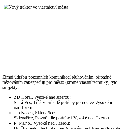
Zimní údržbu pozemních komunikací pluhováním, případně
frézováním zabezpečují pro město (kromě vlastní techniky) tyto
subjekty:
ZD Horal, Vysoké nad Jizerou:
Stará Ves, Tříč, v případě potřeby pomoc ve Vysokém
nad Jizerou
Jan Nosek, Sklenařice:
Sklenařice, Rovně, dle potřeby i Vysoké nad Jizerou
P+P s.r.o., Vysoké nad Jizerou:
Údržba malou technikou ve Vysokém nad Jizerou (lokalita