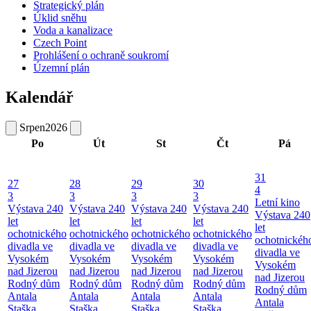
Strategický plán
Úklid sněhu
Voda a kanalizace
Czech Point
Prohlášení o ochraně soukromí
Územní plán
Kalendář
Srpen
2026
Po
Út
St
Čt
Pá
31
27
28
29
30
4
3
3
3
3
Letní kino
Výstava 240
Výstava 240
Výstava 240
Výstava 240
Výstava 240
let
let
let
let
let
ochotnického
ochotnického
ochotnického
ochotnického
ochotnickéh
divadla ve
divadla ve
divadla ve
divadla ve
divadla ve
Vysokém
Vysokém
Vysokém
Vysokém
Vysokém
nad Jizerou
nad Jizerou
nad Jizerou
nad Jizerou
nad Jizerou
Rodný dům
Rodný dům
Rodný dům
Rodný dům
Rodný dům
Antala
Antala
Antala
Antala
Antala
Staška
Staška
Staška
Staška