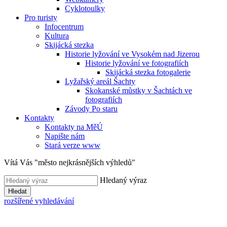
Cyklotoulky
Pro turisty
Infocentrum
Kultura
Skijácká stezka
Historie lyžování ve Vysokém nad Jizerou
Historie lyžování ve fotografiích
Skijácká stezka fotogalerie
Lyžařský areál Šachty
Skokanské můstky v Šachtách ve
fotografiích
Závody Po staru
Kontakty
Kontakty na MěÚ
Napište nám
Stará verze www
Vítá Vás "město nejkrásnějších výhledů"
Hledaný výraz
Hledat
rozšířené vyhledávání