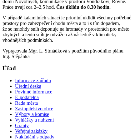
domu Novotných, komunikace v prostoru Vondrákovi, Rovně.
Práce trvají cca 2–2,5 hod.
Čas úklidu do 8,30 hodin.
V případě kalamitních situací je prioritní uklidit všechny potřebné
prostory pro zabezpečení chodu města a to i s tím dopadem,
že se mnohdy sníh deponuje na hromady v prostorách pro město
zbytných a tento sníh je odvážen až následně v klimaticky
vhodnějších podmínkách.
Vypracovala Mgr. L. Strnádková s použitím původního plánu
Ing. Štěpánka
Úřad
Informace z úřadu
Úřední deska
Povinné informace
E-podatelna
Rada města
Zastupitelstvo obce
Výbory a komise
Vyhlášky a nařízení
Granty
Veřejné zakázky
Nakládání s odpady