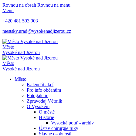
Rovnou na obsah
Rovnou na menu
Menu
+420 481 593 903
mestsky.urad@vysokenadjizerou.cz
Město
Vysoké nad Jizerou
Město
Vysoké nad Jizerou
Město
Kalendář akcí
Pro info občanům
Fotogalerie
Zpravodaj Větrník
O Vysokém
O městě
Historie
Vysocká pouť - archiv
Ústav chirurgie ruky
Slavné osobnosti