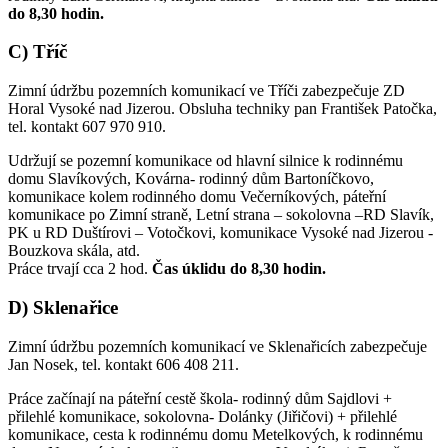
do 8,30 hodin.
C) Tříč
Zimní údržbu pozemních komunikací ve Tříči zabezpečuje ZD
Horal Vysoké nad Jizerou. Obsluha techniky pan František Patočka,
tel. kontakt 607 970 910.
Udržují se pozemní komunikace od hlavní silnice k rodinnému
domu Slavíkových, Kovárna- rodinný dům Bartoníčkovo,
komunikace kolem rodinného domu Večerníkových, páteřní
komunikace po Zimní straně, Letní strana – sokolovna –RD Slavík,
PK u RD Duštírovi – Votočkovi, komunikace Vysoké nad Jizerou -
Bouzkova skála, atd.
Práce trvají cca 2 hod.
Čas úklidu do 8,30 hodin.
D) Sklenařice
Zimní údržbu pozemních komunikací ve Sklenařicích zabezpečuje
Jan Nosek, tel. kontakt 606 408 211.
Práce začínají na páteřní cestě škola- rodinný dům Sajdlovi +
přilehlé komunikace, sokolovna- Dolánky (Jiřičovi) + přilehlé
komunikace, cesta k rodinnému domu Metelkových, k rodinnému