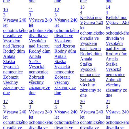
dne
dne
dne
dne
dne
13
14
10
11
12
4
4
3
3
3
Keltská noc
Keltská noc
Výstava 240
Výstava 240
Výstava 240
Výstava 240
Výstava 240
let
let
let
let
let
ochotnického
ochotnického
ochotnického
ochotnického
ochotnickéh
divadla ve
divadla ve
divadla ve
divadla ve
divadla ve
Vysokém
Vysokém
Vysokém
Vysokém
Vysokém
nad Jizerou
nad Jizerou
nad Jizerou
nad Jizerou
nad Jizerou
Rodný dům
Rodný dům
Rodný dům
Rodný dům
Rodný dům
Antala
Antala
Antala
Antala
Antala
Staška
Staška
Staška
Staška
Staška
Vysocká
Vysocká
Vysocká
Vysocká
Vysocká
nemocnice
nemocnice
nemocnice
nemocnice
nemocnice
Zobrazit
Zobrazit
Zobrazit
Zobrazit
Zobrazit
všechny
všechny
všechny
všechny
všechny
záznamy ze
záznamy ze
záznamy ze
záznamy ze
záznamy ze
dne
dne
dne
dne
dne
17
18
19
20
21
3
3
3
3
3
Výstava 240
Výstava 240
Výstava 240
Výstava 240
Výstava 240
let
let
let
let
let
ochotnického
ochotnického
ochotnického
ochotnického
ochotnickéh
divadla ve
divadla ve
divadla ve
divadla ve
divadla ve