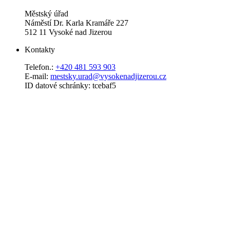
Městský úřad
Náměstí Dr. Karla Kramáře 227
512 11 Vysoké nad Jizerou
Kontakty
Telefon.:
+420 481 593 903
E-mail:
mestsky.urad@vysokenadjizerou.cz
ID datové schránky: tcebaf5