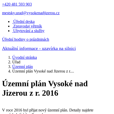
+420 481 593 903
mestsky.urad@vysokenadjizerou.cz
Úřední deska
Zpravodaj větrník
Ubytování a služby
Úřední hodiny o prázdninách
Aktuální informace
- uzavírka na silnici
Úvodní stránka
Úřad
Územní plán
Územní plán Vysoké nad Jizerou z r....
Územní plán Vysoké nad
Jizerou z r. 2016
V roce 2016 byl přijat nový územní plán. Detaily najdete