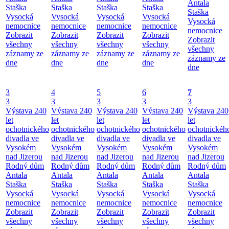
Antala
Staška
Staška
Staška
Staška
Staška
Vysocká
Vysocká
Vysocká
Vysocká
Vysocká
nemocnice
nemocnice
nemocnice
nemocnice
nemocnice
Zobrazit
Zobrazit
Zobrazit
Zobrazit
Zobrazit
všechny
všechny
všechny
všechny
všechny
záznamy ze
záznamy ze
záznamy ze
záznamy ze
záznamy ze
dne
dne
dne
dne
dne
3
4
5
6
7
3
3
3
3
3
Výstava 240
Výstava 240
Výstava 240
Výstava 240
Výstava 240
let
let
let
let
let
ochotnického
ochotnického
ochotnického
ochotnického
ochotnickéh
divadla ve
divadla ve
divadla ve
divadla ve
divadla ve
Vysokém
Vysokém
Vysokém
Vysokém
Vysokém
nad Jizerou
nad Jizerou
nad Jizerou
nad Jizerou
nad Jizerou
Rodný dům
Rodný dům
Rodný dům
Rodný dům
Rodný dům
Antala
Antala
Antala
Antala
Antala
Staška
Staška
Staška
Staška
Staška
Vysocká
Vysocká
Vysocká
Vysocká
Vysocká
nemocnice
nemocnice
nemocnice
nemocnice
nemocnice
Zobrazit
Zobrazit
Zobrazit
Zobrazit
Zobrazit
všechny
všechny
všechny
všechny
všechny