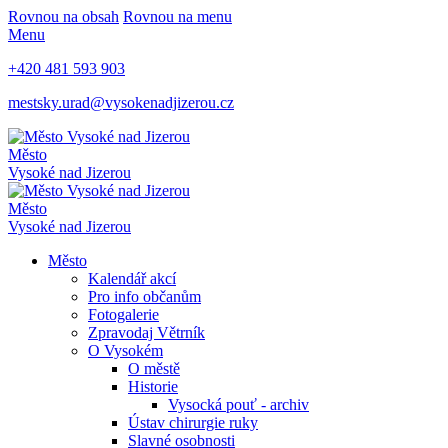
Rovnou na obsah
Rovnou na menu
Menu
+420 481 593 903
mestsky.urad@vysokenadjizerou.cz
Město
Vysoké nad Jizerou
Město
Vysoké nad Jizerou
Město
Kalendář akcí
Pro info občanům
Fotogalerie
Zpravodaj Větrník
O Vysokém
O městě
Historie
Vysocká pouť - archiv
Ústav chirurgie ruky
Slavné osobnosti