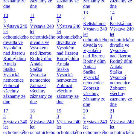
záznamy ze
záznamy ze
záznamy ze
záznamy ze
záznamy ze
dne
dne
dne
dne
dne
13
14
10
11
12
4
4
3
3
3
Keltská noc
Keltská noc
Výstava 240
Výstava 240
Výstava 240
Výstava 240
Výstava 240
let
let
let
let
let
ochotnického
ochotnického
ochotnického
ochotnického
ochotnickéh
divadla ve
divadla ve
divadla ve
divadla ve
divadla ve
Vysokém
Vysokém
Vysokém
Vysokém
Vysokém
nad Jizerou
nad Jizerou
nad Jizerou
nad Jizerou
nad Jizerou
Rodný dům
Rodný dům
Rodný dům
Rodný dům
Rodný dům
Antala
Antala
Antala
Antala
Antala
Staška
Staška
Staška
Staška
Staška
Vysocká
Vysocká
Vysocká
Vysocká
Vysocká
nemocnice
nemocnice
nemocnice
nemocnice
nemocnice
Zobrazit
Zobrazit
Zobrazit
Zobrazit
Zobrazit
všechny
všechny
všechny
všechny
všechny
záznamy ze
záznamy ze
záznamy ze
záznamy ze
záznamy ze
dne
dne
dne
dne
dne
17
18
19
20
21
3
3
3
3
3
Výstava 240
Výstava 240
Výstava 240
Výstava 240
Výstava 240
let
let
let
let
let
ochotnického
ochotnického
ochotnického
ochotnického
ochotnickéh