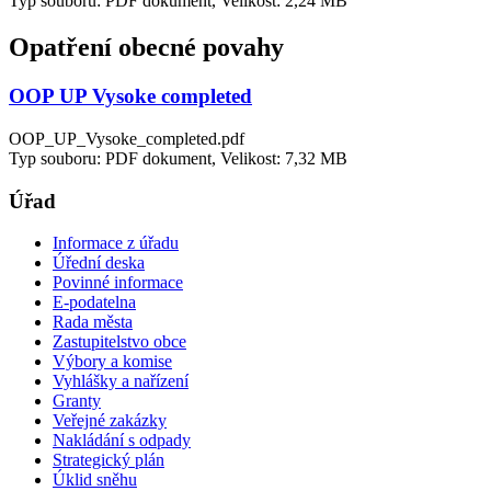
Typ souboru: PDF dokument, Velikost: 2,24 MB
Opatření obecné povahy
OOP UP Vysoke completed
OOP_UP_Vysoke_completed.pdf
Typ souboru: PDF dokument, Velikost: 7,32 MB
Úřad
Informace z úřadu
Úřední deska
Povinné informace
E-podatelna
Rada města
Zastupitelstvo obce
Výbory a komise
Vyhlášky a nařízení
Granty
Veřejné zakázky
Nakládání s odpady
Strategický plán
Úklid sněhu