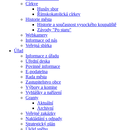
Církve
Husův sbor
Římskokatolická církev
Historie města
Historie a současnost vysockého koupaliště
Závody "Po staru"
Webkamery
Informace od nás
Veřejná sbírka
Úřad
Informace z úřadu
Úřední deska
Povinné informace
E-podatelna
Rada města
Zastupitelstvo obce
Výbory a komise
Vyhlášky a nařízení
Granty
Aktuální
Archivní
Veřejné zakázky
Nakládání s odpady
Strategický plán
Úklid sněhu