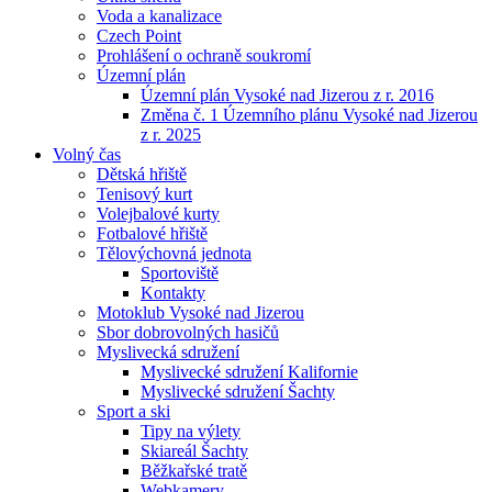
Voda a kanalizace
Czech Point
Prohlášení o ochraně soukromí
Územní plán
Územní plán Vysoké nad Jizerou z r. 2016
Změna č. 1 Územního plánu Vysoké nad Jizerou
z r. 2025
Volný čas
Dětská hřiště
Tenisový kurt
Volejbalové kurty
Fotbalové hřiště
Tělovýchovná jednota
Sportoviště
Kontakty
Motoklub Vysoké nad Jizerou
Sbor dobrovolných hasičů
Myslivecká sdružení
Myslivecké sdružení Kalifornie
Myslivecké sdružení Šachty
Sport a ski
Tipy na výlety
Skiareál Šachty
Běžkařské tratě
Webkamery