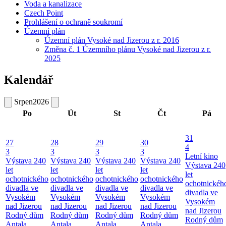
Voda a kanalizace
Czech Point
Prohlášení o ochraně soukromí
Územní plán
Územní plán Vysoké nad Jizerou z r. 2016
Změna č. 1 Územního plánu Vysoké nad Jizerou z r.
2025
Kalendář
Srpen
2026
Po
Út
St
Čt
Pá
31
27
28
29
30
4
3
3
3
3
Letní kino
Výstava 240
Výstava 240
Výstava 240
Výstava 240
Výstava 240
let
let
let
let
let
ochotnického
ochotnického
ochotnického
ochotnického
ochotnickéh
divadla ve
divadla ve
divadla ve
divadla ve
divadla ve
Vysokém
Vysokém
Vysokém
Vysokém
Vysokém
nad Jizerou
nad Jizerou
nad Jizerou
nad Jizerou
nad Jizerou
Rodný dům
Rodný dům
Rodný dům
Rodný dům
Rodný dům
Antala
Antala
Antala
Antala