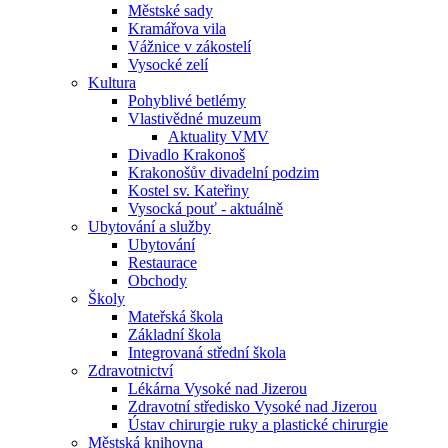
Městské sady
Kramářova vila
Vážnice v zákostelí
Vysocké zelí
Kultura
Pohyblivé betlémy
Vlastivědné muzeum
Aktuality VMV
Divadlo Krakonoš
Krakonošův divadelní podzim
Kostel sv. Kateřiny
Vysocká pouť - aktuálně
Ubytování a služby
Ubytování
Restaurace
Obchody
Školy
Mateřská škola
Základní škola
Integrovaná střední škola
Zdravotnictví
Lékárna Vysoké nad Jizerou
Zdravotní středisko Vysoké nad Jizerou
Ústav chirurgie ruky a plastické chirurgie
Městská knihovna