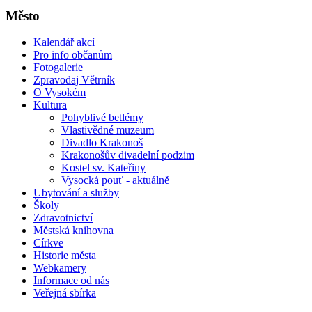
Město
Kalendář akcí
Pro info občanům
Fotogalerie
Zpravodaj Větrník
O Vysokém
Kultura
Pohyblivé betlémy
Vlastivědné muzeum
Divadlo Krakonoš
Krakonošův divadelní podzim
Kostel sv. Kateřiny
Vysocká pouť - aktuálně
Ubytování a služby
Školy
Zdravotnictví
Městská knihovna
Církve
Historie města
Webkamery
Informace od nás
Veřejná sbírka