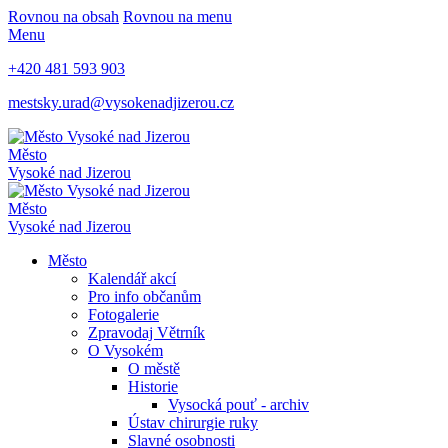
Rovnou na obsah
Rovnou na menu
Menu
+420 481 593 903
mestsky.urad@vysokenadjizerou.cz
Město
Vysoké nad Jizerou
Město
Vysoké nad Jizerou
Město
Kalendář akcí
Pro info občanům
Fotogalerie
Zpravodaj Větrník
O Vysokém
O městě
Historie
Vysocká pouť - archiv
Ústav chirurgie ruky
Slavné osobnosti