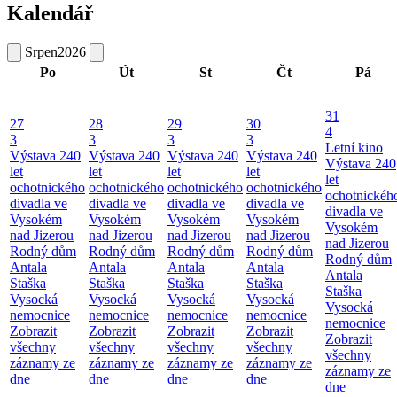
Kalendář
Srpen
2026
Po
Út
St
Čt
Pá
31
27
28
29
30
4
3
3
3
3
Letní kino
Výstava 240
Výstava 240
Výstava 240
Výstava 240
Výstava 240
let
let
let
let
let
ochotnického
ochotnického
ochotnického
ochotnického
ochotnickéh
divadla ve
divadla ve
divadla ve
divadla ve
divadla ve
Vysokém
Vysokém
Vysokém
Vysokém
Vysokém
nad Jizerou
nad Jizerou
nad Jizerou
nad Jizerou
nad Jizerou
Rodný dům
Rodný dům
Rodný dům
Rodný dům
Rodný dům
Antala
Antala
Antala
Antala
Antala
Staška
Staška
Staška
Staška
Staška
Vysocká
Vysocká
Vysocká
Vysocká
Vysocká
nemocnice
nemocnice
nemocnice
nemocnice
nemocnice
Zobrazit
Zobrazit
Zobrazit
Zobrazit
Zobrazit
všechny
všechny
všechny
všechny
všechny
záznamy ze
záznamy ze
záznamy ze
záznamy ze
záznamy ze
dne
dne
dne
dne
dne