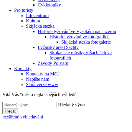
Cyklotoulky
Pro turisty
Infocentrum
Kultura
Skijácká stezka
Historie lyžování ve Vysokém nad Jizerou
Historie lyžování ve fotografiích
Skijácká stezka fotogalerie
Lyžařský areál Šachty
Skokanské můstky v Šachtách ve
fotografiích
Závody Po staru
Kontakty
Kontakty na MěÚ
Napište nám
Stará verze www
Vítá Vás "město nejkrásnějších výhledů"
Hledaný výraz
Hledat
rozšířené vyhledávání