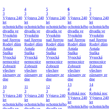
3
4
5
6
7
3
3
3
3
3
Výstava 240
Výstava 240
Výstava 240
Výstava 240
Výstava 240
let
let
let
let
let
ochotnického
ochotnického
ochotnického
ochotnického
ochotnickéh
divadla ve
divadla ve
divadla ve
divadla ve
divadla ve
Vysokém
Vysokém
Vysokém
Vysokém
Vysokém
nad Jizerou
nad Jizerou
nad Jizerou
nad Jizerou
nad Jizerou
Rodný dům
Rodný dům
Rodný dům
Rodný dům
Rodný dům
Antala
Antala
Antala
Antala
Antala
Staška
Staška
Staška
Staška
Staška
Vysocká
Vysocká
Vysocká
Vysocká
Vysocká
nemocnice
nemocnice
nemocnice
nemocnice
nemocnice
Zobrazit
Zobrazit
Zobrazit
Zobrazit
Zobrazit
všechny
všechny
všechny
všechny
všechny
záznamy ze
záznamy ze
záznamy ze
záznamy ze
záznamy ze
dne
dne
dne
dne
dne
13
14
10
11
12
4
4
3
3
3
Keltská noc
Keltská noc
Výstava 240
Výstava 240
Výstava 240
Výstava 240
Výstava 240
let
let
let
let
let
ochotnického
ochotnického
ochotnického
ochotnického
ochotnickéh
divadla ve
divadla ve
divadla ve