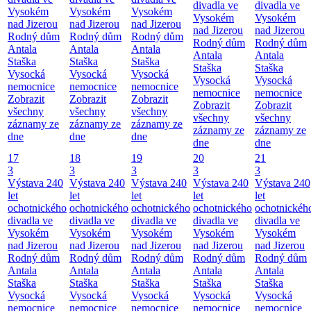
divadla ve
divadla ve
Vysokém
Vysokém
Vysokém
Vysokém
Vysokém
nad Jizerou
nad Jizerou
nad Jizerou
nad Jizerou
nad Jizerou
Rodný dům
Rodný dům
Rodný dům
Rodný dům
Rodný dům
Antala
Antala
Antala
Antala
Antala
Staška
Staška
Staška
Staška
Staška
Vysocká
Vysocká
Vysocká
Vysocká
Vysocká
nemocnice
nemocnice
nemocnice
nemocnice
nemocnice
Zobrazit
Zobrazit
Zobrazit
Zobrazit
Zobrazit
všechny
všechny
všechny
všechny
všechny
záznamy ze
záznamy ze
záznamy ze
záznamy ze
záznamy ze
dne
dne
dne
dne
dne
17
18
19
20
21
3
3
3
3
3
Výstava 240
Výstava 240
Výstava 240
Výstava 240
Výstava 240
let
let
let
let
let
ochotnického
ochotnického
ochotnického
ochotnického
ochotnickéh
divadla ve
divadla ve
divadla ve
divadla ve
divadla ve
Vysokém
Vysokém
Vysokém
Vysokém
Vysokém
nad Jizerou
nad Jizerou
nad Jizerou
nad Jizerou
nad Jizerou
Rodný dům
Rodný dům
Rodný dům
Rodný dům
Rodný dům
Antala
Antala
Antala
Antala
Antala
Staška
Staška
Staška
Staška
Staška
Vysocká
Vysocká
Vysocká
Vysocká
Vysocká
nemocnice
nemocnice
nemocnice
nemocnice
nemocnice