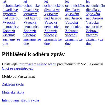
let
let
let
let
let
ochotnického
ochotnického
ochotnického
ochotnického
ochotnickéh
divadla ve
divadla ve
divadla ve
divadla ve
divadla ve
Vysokém
Vysokém
Vysokém
Vysokém
Vysokém
nad Jizerou
nad Jizerou
nad Jizerou
nad Jizerou
nad Jizerou
Vysocká
Vysocká
Vysocká
Vysocká
Vysocká
nemocnice
nemocnice
nemocnice
nemocnice
nemocnice
Zobrazit
Zobrazit
Zobrazit
Zobrazit
Zobrazit
všechny
všechny
všechny
všechny
všechny
záznamy ze
záznamy ze
záznamy ze
záznamy ze
záznamy ze
dne
dne
dne
dne
dne
Přihlášení k odběru zpráv
Dostávejte
informace z našeho webu
prostřednictvím SMS a e-mailů
Chci se zaregistrovat
Mohlo by Vás zajímat
Základní škola
Mateřská škola
Integrovaná střední škola