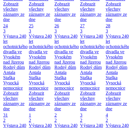
Zobrazit
Zobrazit
Zobrazit
Zobrazit
Zobrazit
všechny
všechny
všechny
všechny
všechny
záznamy ze
záznamy ze
záznamy ze
záznamy ze
záznamy ze
dne
dne
dne
dne
dne
24
25
26
27
28
3
3
3
3
3
Výstava 240
Výstava 240
Výstava 240
Výstava 240
Výstava 240
let
let
let
let
let
ochotnického
ochotnického
ochotnického
ochotnického
ochotnickéh
divadla ve
divadla ve
divadla ve
divadla ve
divadla ve
Vysokém
Vysokém
Vysokém
Vysokém
Vysokém
nad Jizerou
nad Jizerou
nad Jizerou
nad Jizerou
nad Jizerou
Rodný dům
Rodný dům
Rodný dům
Rodný dům
Rodný dům
Antala
Antala
Antala
Antala
Antala
Staška
Staška
Staška
Staška
Staška
Vysocká
Vysocká
Vysocká
Vysocká
Vysocká
nemocnice
nemocnice
nemocnice
nemocnice
nemocnice
Zobrazit
Zobrazit
Zobrazit
Zobrazit
Zobrazit
všechny
všechny
všechny
všechny
všechny
záznamy ze
záznamy ze
záznamy ze
záznamy ze
záznamy ze
dne
dne
dne
dne
dne
31
1
2
3
4
2
2
2
2
2
Výstava 240
Výstava 240
Výstava 240
Výstava 240
Výstava 240