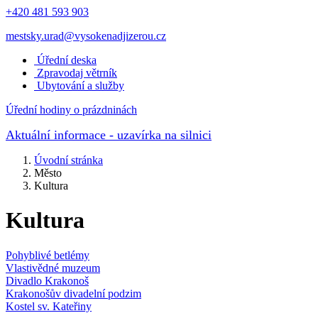
+420 481 593 903
mestsky.urad@vysokenadjizerou.cz
Úřední deska
Zpravodaj větrník
Ubytování a služby
Úřední hodiny o prázdninách
Aktuální informace
- uzavírka na silnici
Úvodní stránka
Město
Kultura
Kultura
Pohyblivé betlémy
Vlastivědné muzeum
Divadlo Krakonoš
Krakonošův divadelní podzim
Kostel sv. Kateřiny