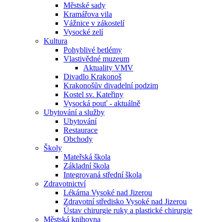
Městské sady
Kramářova vila
Vážnice v zákostelí
Vysocké zelí
Kultura
Pohyblivé betlémy
Vlastivědné muzeum
Aktuality VMV
Divadlo Krakonoš
Krakonošův divadelní podzim
Kostel sv. Kateřiny
Vysocká pouť - aktuálně
Ubytování a služby
Ubytování
Restaurace
Obchody
Školy
Mateřská škola
Základní škola
Integrovaná střední škola
Zdravotnictví
Lékárna Vysoké nad Jizerou
Zdravotní středisko Vysoké nad Jizerou
Ústav chirurgie ruky a plastické chirurgie
Městská knihovna