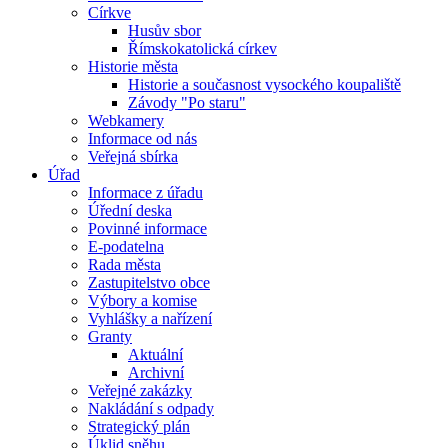
Církve
Husův sbor
Římskokatolická církev
Historie města
Historie a současnost vysockého koupaliště
Závody "Po staru"
Webkamery
Informace od nás
Veřejná sbírka
Úřad
Informace z úřadu
Úřední deska
Povinné informace
E-podatelna
Rada města
Zastupitelstvo obce
Výbory a komise
Vyhlášky a nařízení
Granty
Aktuální
Archivní
Veřejné zakázky
Nakládání s odpady
Strategický plán
Úklid sněhu