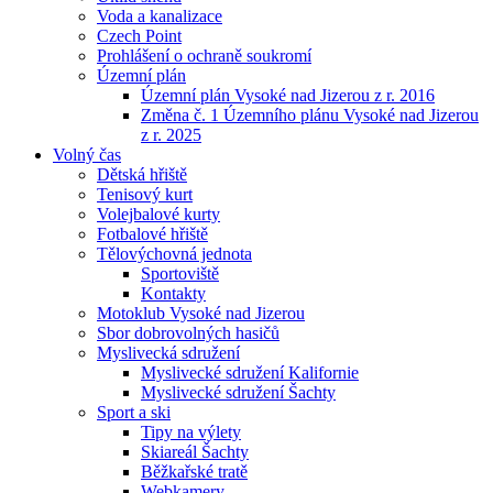
Voda a kanalizace
Czech Point
Prohlášení o ochraně soukromí
Územní plán
Územní plán Vysoké nad Jizerou z r. 2016
Změna č. 1 Územního plánu Vysoké nad Jizerou
z r. 2025
Volný čas
Dětská hřiště
Tenisový kurt
Volejbalové kurty
Fotbalové hřiště
Tělovýchovná jednota
Sportoviště
Kontakty
Motoklub Vysoké nad Jizerou
Sbor dobrovolných hasičů
Myslivecká sdružení
Myslivecké sdružení Kalifornie
Myslivecké sdružení Šachty
Sport a ski
Tipy na výlety
Skiareál Šachty
Běžkařské tratě
Webkamery