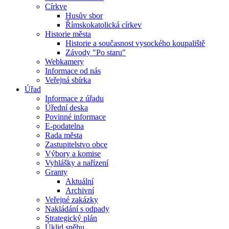
Církve
Husův sbor
Římskokatolická církev
Historie města
Historie a současnost vysockého koupaliště
Závody "Po staru"
Webkamery
Informace od nás
Veřejná sbírka
Úřad
Informace z úřadu
Úřední deska
Povinné informace
E-podatelna
Rada města
Zastupitelstvo obce
Výbory a komise
Vyhlášky a nařízení
Granty
Aktuální
Archivní
Veřejné zakázky
Nakládání s odpady
Strategický plán
Úklid sněhu