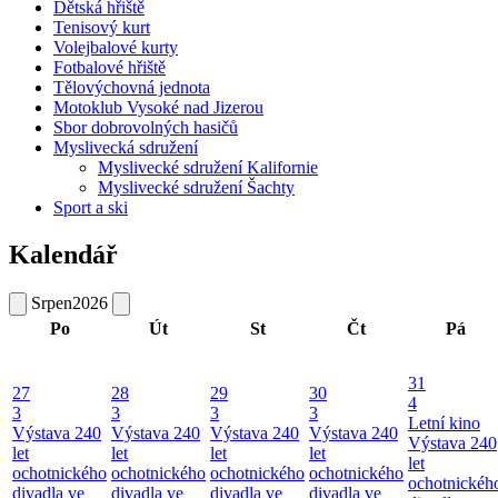
Dětská hřiště
Tenisový kurt
Volejbalové kurty
Fotbalové hřiště
Tělovýchovná jednota
Motoklub Vysoké nad Jizerou
Sbor dobrovolných hasičů
Myslivecká sdružení
Myslivecké sdružení Kalifornie
Myslivecké sdružení Šachty
Sport a ski
Kalendář
Srpen
2026
Po
Út
St
Čt
Pá
31
27
28
29
30
4
3
3
3
3
Letní kino
Výstava 240
Výstava 240
Výstava 240
Výstava 240
Výstava 240
let
let
let
let
let
ochotnického
ochotnického
ochotnického
ochotnického
ochotnickéh
divadla ve
divadla ve
divadla ve
divadla ve