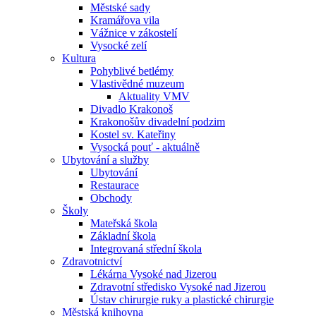
Městské sady
Kramářova vila
Vážnice v zákostelí
Vysocké zelí
Kultura
Pohyblivé betlémy
Vlastivědné muzeum
Aktuality VMV
Divadlo Krakonoš
Krakonošův divadelní podzim
Kostel sv. Kateřiny
Vysocká pouť - aktuálně
Ubytování a služby
Ubytování
Restaurace
Obchody
Školy
Mateřská škola
Základní škola
Integrovaná střední škola
Zdravotnictví
Lékárna Vysoké nad Jizerou
Zdravotní středisko Vysoké nad Jizerou
Ústav chirurgie ruky a plastické chirurgie
Městská knihovna