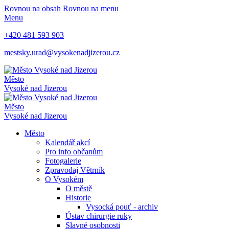
Rovnou na obsah
Rovnou na menu
Menu
+420 481 593 903
mestsky.urad@vysokenadjizerou.cz
Město
Vysoké nad Jizerou
Město
Vysoké nad Jizerou
Město
Kalendář akcí
Pro info občanům
Fotogalerie
Zpravodaj Větrník
O Vysokém
O městě
Historie
Vysocká pouť - archiv
Ústav chirurgie ruky
Slavné osobnosti