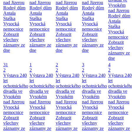
nad Jizerou
nad Jizerou
nad Jizerou
nad Jizerou
Vysokém
Rodný dům
Rodný dům
Rodný dům
Rodný dům
nad Jizerou
Antala
Antala
Antala
Antala
Rodný dům
Staška
Staška
Staška
Staška
Antala
Vysocká
Vysocká
Vysocká
Vysocká
Staška
nemocnice
nemocnice
nemocnice
nemocnice
Vysocká
Zobrazit
Zobrazit
Zobrazit
Zobrazit
nemocnice
všechny
všechny
všechny
všechny
Zobrazit
záznamy ze
záznamy ze
záznamy ze
záznamy ze
všechny
dne
dne
dne
dne
záznamy ze
dne
31
1
2
3
4
2
2
2
2
2
Výstava 240
Výstava 240
Výstava 240
Výstava 240
Výstava 240
let
let
let
let
let
ochotnického
ochotnického
ochotnického
ochotnického
ochotnickéh
divadla ve
divadla ve
divadla ve
divadla ve
divadla ve
Vysokém
Vysokém
Vysokém
Vysokém
Vysokém
nad Jizerou
nad Jizerou
nad Jizerou
nad Jizerou
nad Jizerou
Vysocká
Vysocká
Vysocká
Vysocká
Vysocká
nemocnice
nemocnice
nemocnice
nemocnice
nemocnice
Zobrazit
Zobrazit
Zobrazit
Zobrazit
Zobrazit
všechny
všechny
všechny
všechny
všechny
záznamy ze
záznamy ze
záznamy ze
záznamy ze
záznamy ze