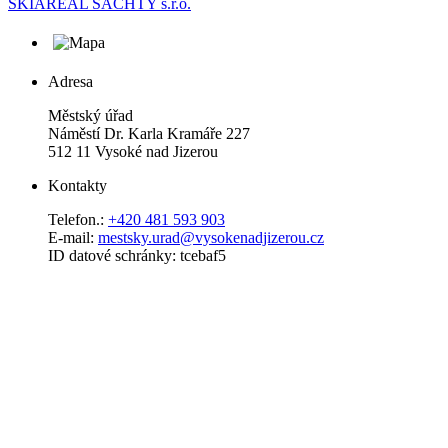
SKIAREÁL ŠACHTY s.r.o.
Adresa
Městský úřad
Náměstí Dr. Karla Kramáře 227
512 11 Vysoké nad Jizerou
Kontakty
Telefon.:
+420 481 593 903
E-mail:
mestsky.urad@vysokenadjizerou.cz
ID datové schránky: tcebaf5