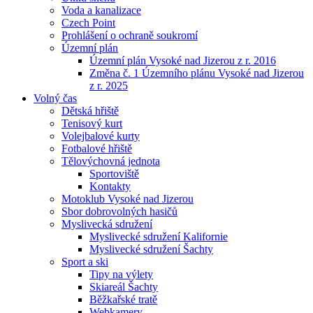
Voda a kanalizace
Czech Point
Prohlášení o ochraně soukromí
Územní plán
Územní plán Vysoké nad Jizerou z r. 2016
Změna č. 1 Územního plánu Vysoké nad Jizerou
z r. 2025
Volný čas
Dětská hřiště
Tenisový kurt
Volejbalové kurty
Fotbalové hřiště
Tělovýchovná jednota
Sportoviště
Kontakty
Motoklub Vysoké nad Jizerou
Sbor dobrovolných hasičů
Myslivecká sdružení
Myslivecké sdružení Kalifornie
Myslivecké sdružení Šachty
Sport a ski
Tipy na výlety
Skiareál Šachty
Běžkařské tratě
Webkamery