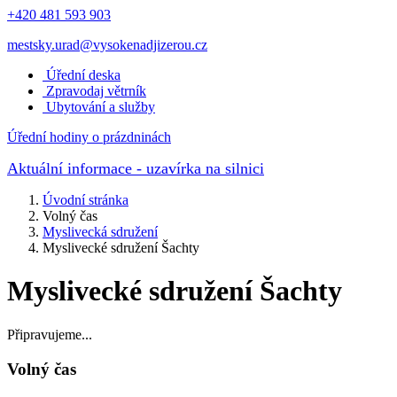
+420 481 593 903
mestsky.urad@vysokenadjizerou.cz
Úřední deska
Zpravodaj větrník
Ubytování a služby
Úřední hodiny o prázdninách
Aktuální informace
- uzavírka na silnici
Úvodní stránka
Volný čas
Myslivecká sdružení
Myslivecké sdružení Šachty
Myslivecké sdružení Šachty
Připravujeme...
Volný čas