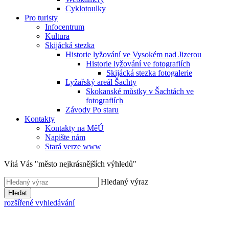
Cyklotoulky
Pro turisty
Infocentrum
Kultura
Skijácká stezka
Historie lyžování ve Vysokém nad Jizerou
Historie lyžování ve fotografiích
Skijácká stezka fotogalerie
Lyžařský areál Šachty
Skokanské můstky v Šachtách ve
fotografiích
Závody Po staru
Kontakty
Kontakty na MěÚ
Napište nám
Stará verze www
Vítá Vás "město nejkrásnějších výhledů"
Hledaný výraz
Hledat
rozšířené vyhledávání