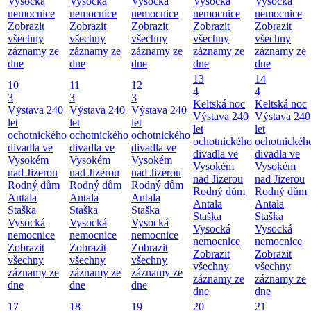
Vysocká
Vysocká
Vysocká
Vysocká
Vysocká
nemocnice
nemocnice
nemocnice
nemocnice
nemocnice
Zobrazit
Zobrazit
Zobrazit
Zobrazit
Zobrazit
všechny
všechny
všechny
všechny
všechny
záznamy ze
záznamy ze
záznamy ze
záznamy ze
záznamy ze
dne
dne
dne
dne
dne
13
14
10
11
12
4
4
3
3
3
Keltská noc
Keltská noc
Výstava 240
Výstava 240
Výstava 240
Výstava 240
Výstava 240
let
let
let
let
let
ochotnického
ochotnického
ochotnického
ochotnického
ochotnickéh
divadla ve
divadla ve
divadla ve
divadla ve
divadla ve
Vysokém
Vysokém
Vysokém
Vysokém
Vysokém
nad Jizerou
nad Jizerou
nad Jizerou
nad Jizerou
nad Jizerou
Rodný dům
Rodný dům
Rodný dům
Rodný dům
Rodný dům
Antala
Antala
Antala
Antala
Antala
Staška
Staška
Staška
Staška
Staška
Vysocká
Vysocká
Vysocká
Vysocká
Vysocká
nemocnice
nemocnice
nemocnice
nemocnice
nemocnice
Zobrazit
Zobrazit
Zobrazit
Zobrazit
Zobrazit
všechny
všechny
všechny
všechny
všechny
záznamy ze
záznamy ze
záznamy ze
záznamy ze
záznamy ze
dne
dne
dne
dne
dne
17
18
19
20
21