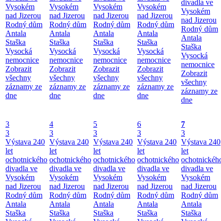
divadla ve
Vysokém
Vysokém
Vysokém
Vysokém
Vysokém
nad Jizerou
nad Jizerou
nad Jizerou
nad Jizerou
nad Jizerou
Rodný dům
Rodný dům
Rodný dům
Rodný dům
Rodný dům
Antala
Antala
Antala
Antala
Antala
Staška
Staška
Staška
Staška
Staška
Vysocká
Vysocká
Vysocká
Vysocká
Vysocká
nemocnice
nemocnice
nemocnice
nemocnice
nemocnice
Zobrazit
Zobrazit
Zobrazit
Zobrazit
Zobrazit
všechny
všechny
všechny
všechny
všechny
záznamy ze
záznamy ze
záznamy ze
záznamy ze
záznamy ze
dne
dne
dne
dne
dne
3
4
5
6
7
3
3
3
3
3
Výstava 240
Výstava 240
Výstava 240
Výstava 240
Výstava 240
let
let
let
let
let
ochotnického
ochotnického
ochotnického
ochotnického
ochotnickéh
divadla ve
divadla ve
divadla ve
divadla ve
divadla ve
Vysokém
Vysokém
Vysokém
Vysokém
Vysokém
nad Jizerou
nad Jizerou
nad Jizerou
nad Jizerou
nad Jizerou
Rodný dům
Rodný dům
Rodný dům
Rodný dům
Rodný dům
Antala
Antala
Antala
Antala
Antala
Staška
Staška
Staška
Staška
Staška