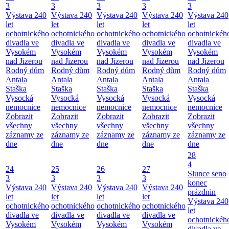
3
3
3
3
3
Výstava 240
Výstava 240
Výstava 240
Výstava 240
Výstava 240
let
let
let
let
let
ochotnického
ochotnického
ochotnického
ochotnického
ochotnickéh
divadla ve
divadla ve
divadla ve
divadla ve
divadla ve
Vysokém
Vysokém
Vysokém
Vysokém
Vysokém
nad Jizerou
nad Jizerou
nad Jizerou
nad Jizerou
nad Jizerou
Rodný dům
Rodný dům
Rodný dům
Rodný dům
Rodný dům
Antala
Antala
Antala
Antala
Antala
Staška
Staška
Staška
Staška
Staška
Vysocká
Vysocká
Vysocká
Vysocká
Vysocká
nemocnice
nemocnice
nemocnice
nemocnice
nemocnice
Zobrazit
Zobrazit
Zobrazit
Zobrazit
Zobrazit
všechny
všechny
všechny
všechny
všechny
záznamy ze
záznamy ze
záznamy ze
záznamy ze
záznamy ze
dne
dne
dne
dne
dne
28
4
24
25
26
27
Slunce seno
3
3
3
3
konec
Výstava 240
Výstava 240
Výstava 240
Výstava 240
prázdnin
let
let
let
let
Výstava 240
ochotnického
ochotnického
ochotnického
ochotnického
let
divadla ve
divadla ve
divadla ve
divadla ve
ochotnickéh
Vysokém
Vysokém
Vysokém
Vysokém
divadla ve