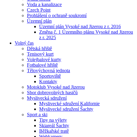
Voda a kanalizace
Czech Point
Prohlášení o ochraně soukromí
Územní plán
Územní plán Vysoké nad Jizerou z r. 2016
Změna č. 1 Územního plánu Vysoké nad Jizerou
z r. 2025
Volný čas
Dětská hřiště
Tenisový kurt
Volejbalové kurty
Fotbalové hřiště
Tělovýchovná jednota
Sportoviště
Kontakty
Motoklub Vysoké nad Jizerou
Sbor dobrovolných hasičů
Myslivecká sdružení
Myslivecké sdružení Kalifornie
Myslivecké sdružení Šachty
Sport a ski
Tipy na výlety
Skiareál Šachty
Běžkařské tratě
Webkamery