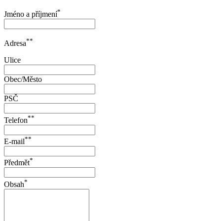
*
Jméno a příjmení
**
Adresa
Ulice
Obec/Město
PSČ
**
Telefon
**
E-mail
*
Předmět
*
Obsah