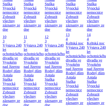
Staška
Staška
Staška
Staška
Staška
Vysocká
Vysocká
Vysocká
Vysocká
Vysocká
nemocnice
nemocnice
nemocnice
nemocnice
nemocnice
Zobrazit
Zobrazit
Zobrazit
Zobrazit
Zobrazit
všechny
všechny
všechny
všechny
všechny
záznamy ze
záznamy ze
záznamy ze
záznamy ze
záznamy ze
dne
dne
dne
dne
dne
13
14
10
11
12
4
4
3
3
3
Keltská noc
Keltská noc
Výstava 240
Výstava 240
Výstava 240
Výstava 240
Výstava 240
let
let
let
let
let
ochotnického
ochotnického
ochotnického
ochotnického
ochotnickéh
divadla ve
divadla ve
divadla ve
divadla ve
divadla ve
Vysokém
Vysokém
Vysokém
Vysokém
Vysokém
nad Jizerou
nad Jizerou
nad Jizerou
nad Jizerou
nad Jizerou
Rodný dům
Rodný dům
Rodný dům
Rodný dům
Rodný dům
Antala
Antala
Antala
Antala
Antala
Staška
Staška
Staška
Staška
Staška
Vysocká
Vysocká
Vysocká
Vysocká
Vysocká
nemocnice
nemocnice
nemocnice
nemocnice
nemocnice
Zobrazit
Zobrazit
Zobrazit
Zobrazit
Zobrazit
všechny
všechny
všechny
všechny
všechny
záznamy ze
záznamy ze
záznamy ze
záznamy ze
záznamy ze
dne
dne
dne