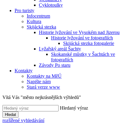
Cyklotoulky
Pro turisty
Infocentrum
Kultura
Skijácká stezka
Historie lyžování ve Vysokém nad Jizerou
Historie lyžování ve fotografiích
Skijácká stezka fotogalerie
Lyžařský areál Šachty
Skokanské můstky v Šachtách ve
fotografiích
Závody Po staru
Kontakty
Kontakty na MěÚ
Napište nám
Stará verze www
Vítá Vás "město nejkrásnějších výhledů"
Hledaný výraz
Hledat
rozšířené vyhledávání