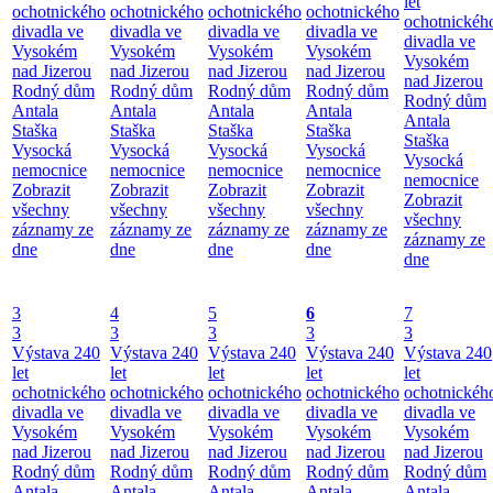
let
ochotnického
ochotnického
ochotnického
ochotnického
ochotnickéh
divadla ve
divadla ve
divadla ve
divadla ve
divadla ve
Vysokém
Vysokém
Vysokém
Vysokém
Vysokém
nad Jizerou
nad Jizerou
nad Jizerou
nad Jizerou
nad Jizerou
Rodný dům
Rodný dům
Rodný dům
Rodný dům
Rodný dům
Antala
Antala
Antala
Antala
Antala
Staška
Staška
Staška
Staška
Staška
Vysocká
Vysocká
Vysocká
Vysocká
Vysocká
nemocnice
nemocnice
nemocnice
nemocnice
nemocnice
Zobrazit
Zobrazit
Zobrazit
Zobrazit
Zobrazit
všechny
všechny
všechny
všechny
všechny
záznamy ze
záznamy ze
záznamy ze
záznamy ze
záznamy ze
dne
dne
dne
dne
dne
3
4
5
6
7
3
3
3
3
3
Výstava 240
Výstava 240
Výstava 240
Výstava 240
Výstava 240
let
let
let
let
let
ochotnického
ochotnického
ochotnického
ochotnického
ochotnickéh
divadla ve
divadla ve
divadla ve
divadla ve
divadla ve
Vysokém
Vysokém
Vysokém
Vysokém
Vysokém
nad Jizerou
nad Jizerou
nad Jizerou
nad Jizerou
nad Jizerou
Rodný dům
Rodný dům
Rodný dům
Rodný dům
Rodný dům
Antala
Antala
Antala
Antala
Antala