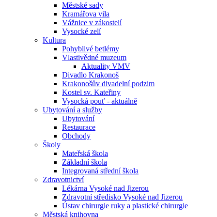
Městské sady
Kramářova vila
Vážnice v zákostelí
Vysocké zelí
Kultura
Pohyblivé betlémy
Vlastivědné muzeum
Aktuality VMV
Divadlo Krakonoš
Krakonošův divadelní podzim
Kostel sv. Kateřiny
Vysocká pouť - aktuálně
Ubytování a služby
Ubytování
Restaurace
Obchody
Školy
Mateřská škola
Základní škola
Integrovaná střední škola
Zdravotnictví
Lékárna Vysoké nad Jizerou
Zdravotní středisko Vysoké nad Jizerou
Ústav chirurgie ruky a plastické chirurgie
Městská knihovna