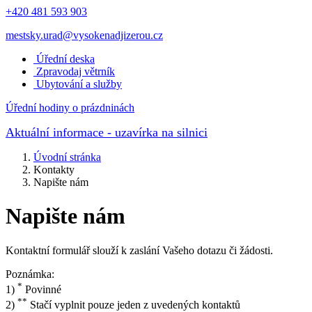
+420 481 593 903
mestsky.urad@vysokenadjizerou.cz
Úřední deska
Zpravodaj větrník
Ubytování a služby
Úřední hodiny o prázdninách
Aktuální informace
- uzavírka na silnici
Úvodní stránka
Kontakty
Napište nám
Napište nám
Kontaktní formulář slouží k zaslání Vašeho dotazu či žádosti.
Poznámka:
*
1)
Povinné
**
2)
Stačí vyplnit pouze jeden z uvedených kontaktů