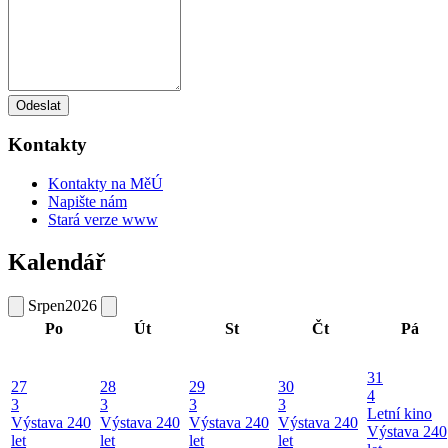
Odeslat
Kontakty
Kontakty na MěÚ
Napište nám
Stará verze www
Kalendář
Srpen
2026
Po
Út
St
Čt
Pá
31
27
28
29
30
4
3
3
3
3
Letní kino
Výstava 240
Výstava 240
Výstava 240
Výstava 240
Výstava 240
let
let
let
let