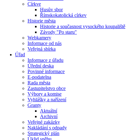
Církve
Husův sbor
Římskokatolická církev
Historie města
Historie a současnost vysockého koupaliště
Závody "Po staru"
Webkamery
Informace od nás
Veřejná sbírka
Úřad
Informace z úřadu
Úřední deska
Povinné informace
E-podatelna
Rada města
Zastupitelstvo obce
Výbory a komise
Vyhlášky a nařízení
Granty
Aktuální
Archivní
Veřejné zakázky
Nakládání s odpady
Strategický plán
Úklid sněhu