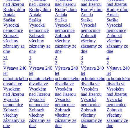
nad Jizerou
nad Jizerou
nad Jizerou
nad Jizerou
nad Jizerou
Rodný dům
Rodný dům
Rodný dům
Rodný dům
Rodný dům
Antala
Antala
Antala
Antala
Antala
Staška
Staška
Staška
Staška
Staška
Vysocká
Vysocká
Vysocká
Vysocká
Vysocká
nemocnice
nemocnice
nemocnice
nemocnice
nemocnice
Zobrazit
Zobrazit
Zobrazit
Zobrazit
Zobrazit
všechny
všechny
všechny
všechny
všechny
záznamy ze
záznamy ze
záznamy ze
záznamy ze
záznamy ze
dne
dne
dne
dne
dne
31
1
2
3
4
2
2
2
2
2
Výstava 240
Výstava 240
Výstava 240
Výstava 240
Výstava 240
let
let
let
let
let
ochotnického
ochotnického
ochotnického
ochotnického
ochotnickéh
divadla ve
divadla ve
divadla ve
divadla ve
divadla ve
Vysokém
Vysokém
Vysokém
Vysokém
Vysokém
nad Jizerou
nad Jizerou
nad Jizerou
nad Jizerou
nad Jizerou
Vysocká
Vysocká
Vysocká
Vysocká
Vysocká
nemocnice
nemocnice
nemocnice
nemocnice
nemocnice
Zobrazit
Zobrazit
Zobrazit
Zobrazit
Zobrazit
všechny
všechny
všechny
všechny
všechny
záznamy ze
záznamy ze
záznamy ze
záznamy ze
záznamy ze
dne
dne
dne
dne
dne