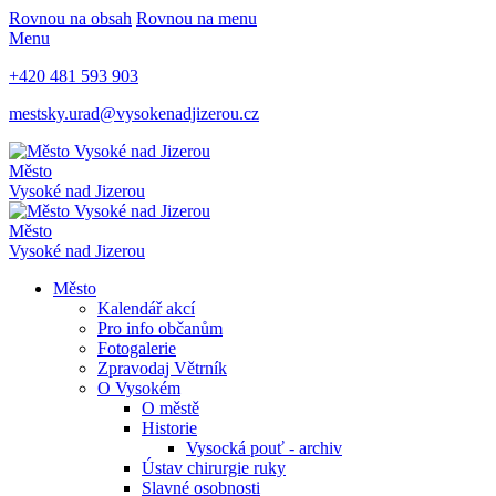
Rovnou na obsah
Rovnou na menu
Menu
+420 481 593 903
mestsky.urad@vysokenadjizerou.cz
Město
Vysoké nad Jizerou
Město
Vysoké nad Jizerou
Město
Kalendář akcí
Pro info občanům
Fotogalerie
Zpravodaj Větrník
O Vysokém
O městě
Historie
Vysocká pouť - archiv
Ústav chirurgie ruky
Slavné osobnosti