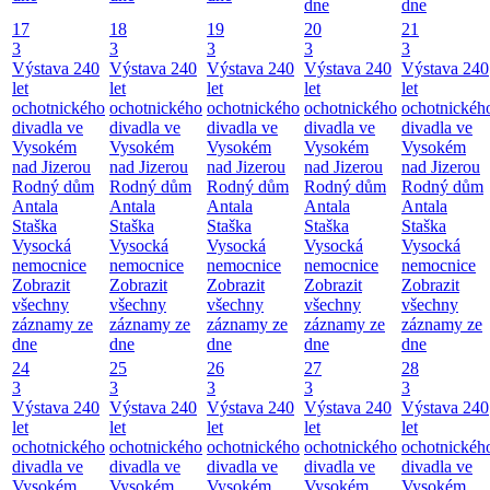
dne
dne
17
18
19
20
21
3
3
3
3
3
Výstava 240
Výstava 240
Výstava 240
Výstava 240
Výstava 240
let
let
let
let
let
ochotnického
ochotnického
ochotnického
ochotnického
ochotnickéh
divadla ve
divadla ve
divadla ve
divadla ve
divadla ve
Vysokém
Vysokém
Vysokém
Vysokém
Vysokém
nad Jizerou
nad Jizerou
nad Jizerou
nad Jizerou
nad Jizerou
Rodný dům
Rodný dům
Rodný dům
Rodný dům
Rodný dům
Antala
Antala
Antala
Antala
Antala
Staška
Staška
Staška
Staška
Staška
Vysocká
Vysocká
Vysocká
Vysocká
Vysocká
nemocnice
nemocnice
nemocnice
nemocnice
nemocnice
Zobrazit
Zobrazit
Zobrazit
Zobrazit
Zobrazit
všechny
všechny
všechny
všechny
všechny
záznamy ze
záznamy ze
záznamy ze
záznamy ze
záznamy ze
dne
dne
dne
dne
dne
24
25
26
27
28
3
3
3
3
3
Výstava 240
Výstava 240
Výstava 240
Výstava 240
Výstava 240
let
let
let
let
let
ochotnického
ochotnického
ochotnického
ochotnického
ochotnickéh
divadla ve
divadla ve
divadla ve
divadla ve
divadla ve
Vysokém
Vysokém
Vysokém
Vysokém
Vysokém