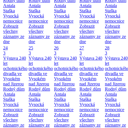
Rodný dům
Rodný dům
Rodný dům
Rodný dům
Rodný dům
Antala
Antala
Antala
Antala
Antala
Staška
Staška
Staška
Staška
Staška
Vysocká
Vysocká
Vysocká
Vysocká
Vysocká
nemocnice
nemocnice
nemocnice
nemocnice
nemocnice
Zobrazit
Zobrazit
Zobrazit
Zobrazit
Zobrazit
všechny
všechny
všechny
všechny
všechny
záznamy ze
záznamy ze
záznamy ze
záznamy ze
záznamy ze
dne
dne
dne
dne
dne
24
25
26
27
28
3
3
3
3
3
Výstava 240
Výstava 240
Výstava 240
Výstava 240
Výstava 240
let
let
let
let
let
ochotnického
ochotnického
ochotnického
ochotnického
ochotnickéh
divadla ve
divadla ve
divadla ve
divadla ve
divadla ve
Vysokém
Vysokém
Vysokém
Vysokém
Vysokém
nad Jizerou
nad Jizerou
nad Jizerou
nad Jizerou
nad Jizerou
Rodný dům
Rodný dům
Rodný dům
Rodný dům
Rodný dům
Antala
Antala
Antala
Antala
Antala
Staška
Staška
Staška
Staška
Staška
Vysocká
Vysocká
Vysocká
Vysocká
Vysocká
nemocnice
nemocnice
nemocnice
nemocnice
nemocnice
Zobrazit
Zobrazit
Zobrazit
Zobrazit
Zobrazit
všechny
všechny
všechny
všechny
všechny
záznamy ze
záznamy ze
záznamy ze
záznamy ze
záznamy ze