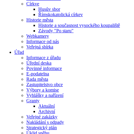
Církve
Husův sbor
Římskokatolická církev
Historie města
Historie a současnost vysockého koupaliště
Závody "Po staru"
Webkamery
Informace od nás
Veřejná sbírka
Úřad
Informace z úřadu
Úřední deska
Povinné informace
E-podatelna
Rada města
Zastupitelstvo obce
Výbory a komise
Vyhlášky a nařízení
Granty
Aktuální
Archivní
Veřejné zakázky
Nakládání s odpady
Strategický plán
Úklid sněhu