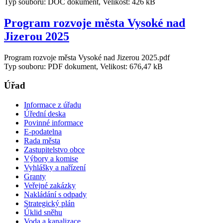
Typ souboru: DOC dokument, Velikost: 426 kB
Program rozvoje města Vysoké nad
Jizerou 2025
Program rozvoje města Vysoké nad Jizerou 2025.pdf
Typ souboru: PDF dokument, Velikost: 676,47 kB
Úřad
Informace z úřadu
Úřední deska
Povinné informace
E-podatelna
Rada města
Zastupitelstvo obce
Výbory a komise
Vyhlášky a nařízení
Granty
Veřejné zakázky
Nakládání s odpady
Strategický plán
Úklid sněhu
Voda a kanalizace