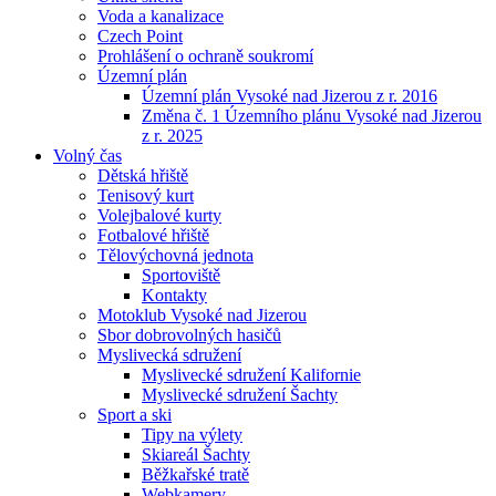
Voda a kanalizace
Czech Point
Prohlášení o ochraně soukromí
Územní plán
Územní plán Vysoké nad Jizerou z r. 2016
Změna č. 1 Územního plánu Vysoké nad Jizerou
z r. 2025
Volný čas
Dětská hřiště
Tenisový kurt
Volejbalové kurty
Fotbalové hřiště
Tělovýchovná jednota
Sportoviště
Kontakty
Motoklub Vysoké nad Jizerou
Sbor dobrovolných hasičů
Myslivecká sdružení
Myslivecké sdružení Kalifornie
Myslivecké sdružení Šachty
Sport a ski
Tipy na výlety
Skiareál Šachty
Běžkařské tratě
Webkamery