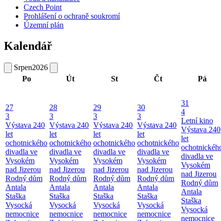
Czech Point
Prohlášení o ochraně soukromí
Územní plán
Kalendář
Srpen
2026
Po
Út
St
Čt
Pá
31
27
28
29
30
4
3
3
3
3
Letní kino
Výstava 240
Výstava 240
Výstava 240
Výstava 240
Výstava 240
let
let
let
let
let
ochotnického
ochotnického
ochotnického
ochotnického
ochotnickéh
divadla ve
divadla ve
divadla ve
divadla ve
divadla ve
Vysokém
Vysokém
Vysokém
Vysokém
Vysokém
nad Jizerou
nad Jizerou
nad Jizerou
nad Jizerou
nad Jizerou
Rodný dům
Rodný dům
Rodný dům
Rodný dům
Rodný dům
Antala
Antala
Antala
Antala
Antala
Staška
Staška
Staška
Staška
Staška
Vysocká
Vysocká
Vysocká
Vysocká
Vysocká
nemocnice
nemocnice
nemocnice
nemocnice
nemocnice