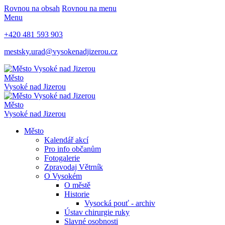
Rovnou na obsah
Rovnou na menu
Menu
+420 481 593 903
mestsky.urad@vysokenadjizerou.cz
Město
Vysoké nad Jizerou
Město
Vysoké nad Jizerou
Město
Kalendář akcí
Pro info občanům
Fotogalerie
Zpravodaj Větrník
O Vysokém
O městě
Historie
Vysocká pouť - archiv
Ústav chirurgie ruky
Slavné osobnosti