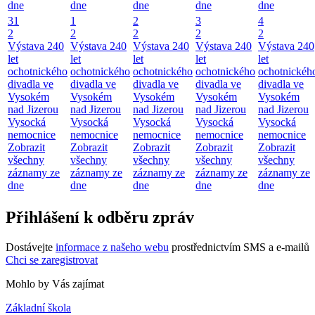
dne
dne
dne
dne
dne
31
1
2
3
4
2
2
2
2
2
Výstava 240
Výstava 240
Výstava 240
Výstava 240
Výstava 240
let
let
let
let
let
ochotnického
ochotnického
ochotnického
ochotnického
ochotnickéh
divadla ve
divadla ve
divadla ve
divadla ve
divadla ve
Vysokém
Vysokém
Vysokém
Vysokém
Vysokém
nad Jizerou
nad Jizerou
nad Jizerou
nad Jizerou
nad Jizerou
Vysocká
Vysocká
Vysocká
Vysocká
Vysocká
nemocnice
nemocnice
nemocnice
nemocnice
nemocnice
Zobrazit
Zobrazit
Zobrazit
Zobrazit
Zobrazit
všechny
všechny
všechny
všechny
všechny
záznamy ze
záznamy ze
záznamy ze
záznamy ze
záznamy ze
dne
dne
dne
dne
dne
Přihlášení k odběru zpráv
Dostávejte
informace z našeho webu
prostřednictvím SMS a e-mailů
Chci se zaregistrovat
Mohlo by Vás zajímat
Základní škola