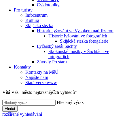
Cyklotoulky
Pro turisty
Infocentrum
Kultura
Skijácká stezka
Historie lyžování ve Vysokém nad Jizerou
Historie lyžování ve fotografiích
Skijácká stezka fotogalerie
Lyžařský areál Šachty
Skokanské můstky v Šachtách ve
fotografiích
Závody Po staru
Kontakty
Kontakty na MěÚ
Napište nám
Stará verze www
Vítá Vás "město nejkrásnějších výhledů"
Hledaný výraz
Hledat
rozšířené vyhledávání