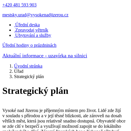
+420 481 593 903
mestsky.urad@vysokenadjizerou.cz
Úřední deska
Zpravodaj větrník
Ubytování a služby
Úřední hodiny o prázdninách
Aktuální informace
- uzavírka na silnici
Úvodní stránka
Úřad
Strategický plán
Strategický plán
Vysoké nad Jizerou je příjemným místem pro život. Lidé zde žijí
v souladu s přírodou a v její těsné blízkosti, ale zároveň na dosah
větších měst, která jsou relativně snadno dostupná. Obyvatelé obce
se zde cítí v bezpečí a využívají možností zapojit se do lokálního