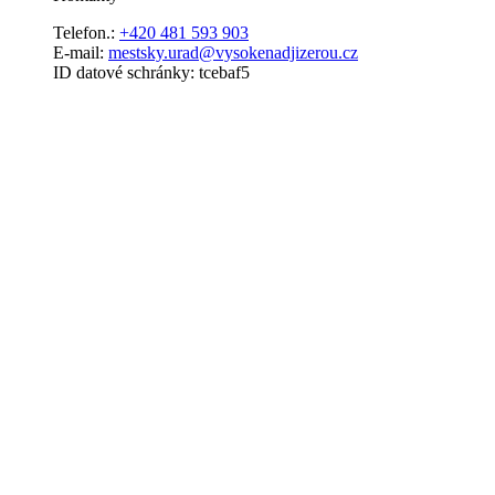
Telefon.:
+420 481 593 903
E-mail:
mestsky.urad@vysokenadjizerou.cz
ID datové schránky: tcebaf5