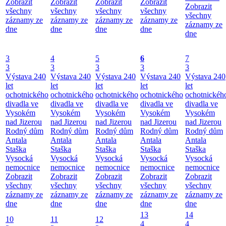
Zobrazit
Zobrazit
Zobrazit
Zobrazit
Zobrazit
všechny
všechny
všechny
všechny
všechny
záznamy ze
záznamy ze
záznamy ze
záznamy ze
záznamy ze
dne
dne
dne
dne
dne
3
4
5
6
7
3
3
3
3
3
Výstava 240
Výstava 240
Výstava 240
Výstava 240
Výstava 240
let
let
let
let
let
ochotnického
ochotnického
ochotnického
ochotnického
ochotnickéh
divadla ve
divadla ve
divadla ve
divadla ve
divadla ve
Vysokém
Vysokém
Vysokém
Vysokém
Vysokém
nad Jizerou
nad Jizerou
nad Jizerou
nad Jizerou
nad Jizerou
Rodný dům
Rodný dům
Rodný dům
Rodný dům
Rodný dům
Antala
Antala
Antala
Antala
Antala
Staška
Staška
Staška
Staška
Staška
Vysocká
Vysocká
Vysocká
Vysocká
Vysocká
nemocnice
nemocnice
nemocnice
nemocnice
nemocnice
Zobrazit
Zobrazit
Zobrazit
Zobrazit
Zobrazit
všechny
všechny
všechny
všechny
všechny
záznamy ze
záznamy ze
záznamy ze
záznamy ze
záznamy ze
dne
dne
dne
dne
dne
13
14
10
11
12
4
4