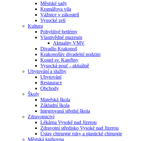
Městské sady
Kramářova vila
Vážnice v zákostelí
Vysocké zelí
Kultura
Pohyblivé betlémy
Vlastivědné muzeum
Aktuality VMV
Divadlo Krakonoš
Krakonošův divadelní podzim
Kostel sv. Kateřiny
Vysocká pouť - aktuálně
Ubytování a služby
Ubytování
Restaurace
Obchody
Školy
Mateřská škola
Základní škola
Integrovaná střední škola
Zdravotnictví
Lékárna Vysoké nad Jizerou
Zdravotní středisko Vysoké nad Jizerou
Ústav chirurgie ruky a plastické chirurgie
Městská knihovna