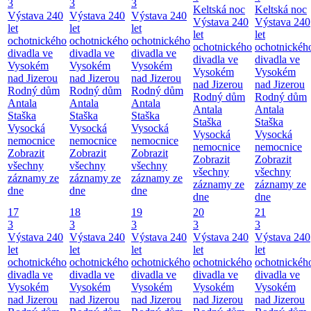
3
3
3
Keltská noc
Keltská noc
Výstava 240
Výstava 240
Výstava 240
Výstava 240
Výstava 240
let
let
let
let
let
ochotnického
ochotnického
ochotnického
ochotnického
ochotnickéh
divadla ve
divadla ve
divadla ve
divadla ve
divadla ve
Vysokém
Vysokém
Vysokém
Vysokém
Vysokém
nad Jizerou
nad Jizerou
nad Jizerou
nad Jizerou
nad Jizerou
Rodný dům
Rodný dům
Rodný dům
Rodný dům
Rodný dům
Antala
Antala
Antala
Antala
Antala
Staška
Staška
Staška
Staška
Staška
Vysocká
Vysocká
Vysocká
Vysocká
Vysocká
nemocnice
nemocnice
nemocnice
nemocnice
nemocnice
Zobrazit
Zobrazit
Zobrazit
Zobrazit
Zobrazit
všechny
všechny
všechny
všechny
všechny
záznamy ze
záznamy ze
záznamy ze
záznamy ze
záznamy ze
dne
dne
dne
dne
dne
17
18
19
20
21
3
3
3
3
3
Výstava 240
Výstava 240
Výstava 240
Výstava 240
Výstava 240
let
let
let
let
let
ochotnického
ochotnického
ochotnického
ochotnického
ochotnickéh
divadla ve
divadla ve
divadla ve
divadla ve
divadla ve
Vysokém
Vysokém
Vysokém
Vysokém
Vysokém
nad Jizerou
nad Jizerou
nad Jizerou
nad Jizerou
nad Jizerou