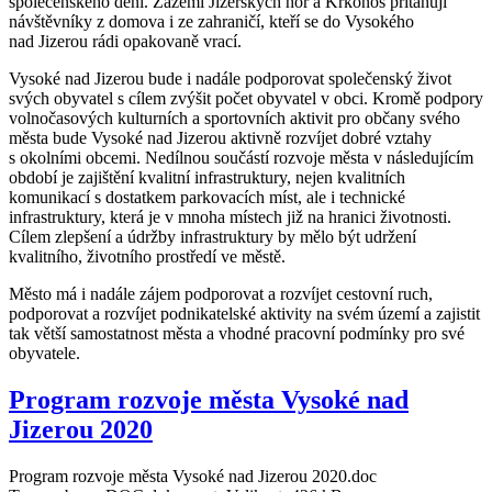
společenského dění. Zázemí Jizerských hor a Krkonoš přitahují
návštěvníky z domova i ze zahraničí, kteří se do Vysokého
nad Jizerou rádi opakovaně vrací.
Vysoké nad Jizerou bude i nadále podporovat společenský život
svých obyvatel s cílem zvýšit počet obyvatel v obci. Kromě podpory
volnočasových kulturních a sportovních aktivit pro občany svého
města bude Vysoké nad Jizerou aktivně rozvíjet dobré vztahy
s okolními obcemi. Nedílnou součástí rozvoje města v následujícím
období je zajištění kvalitní infrastruktury, nejen kvalitních
komunikací s dostatkem parkovacích míst, ale i technické
infrastruktury, která je v mnoha místech již na hranici životnosti.
Cílem zlepšení a údržby infrastruktury by mělo být udržení
kvalitního, životního prostředí ve městě.
Město má i nadále zájem podporovat a rozvíjet cestovní ruch,
podporovat a rozvíjet podnikatelské aktivity na svém území a zajistit
tak větší samostatnost města a vhodné pracovní podmínky pro své
obyvatele.
Program rozvoje města Vysoké nad
Jizerou 2020
Program rozvoje města Vysoké nad Jizerou 2020.doc