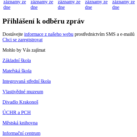
záznamy ze
záznamy ze
záznamy ze
záznamy ze
záznamy ze
dne
dne
dne
dne
dne
Přihlášení k odběru zpráv
Dostávejte
informace z našeho webu
prostřednictvím SMS a e-mailů
Chci se zaregistrovat
Mohlo by Vás zajímat
Základní škola
Mateřská škola
Integrovaná střední škola
Vlastivědné muzeum
Divadlo Krakonoš
ÚCHR a PCH
Městská knihovna
Informační centrum