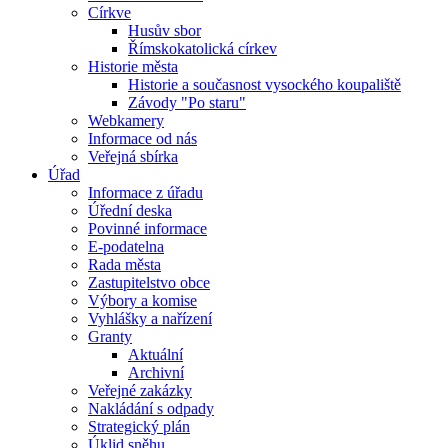
Církve
Husův sbor
Římskokatolická církev
Historie města
Historie a současnost vysockého koupaliště
Závody "Po staru"
Webkamery
Informace od nás
Veřejná sbírka
Úřad
Informace z úřadu
Úřední deska
Povinné informace
E-podatelna
Rada města
Zastupitelstvo obce
Výbory a komise
Vyhlášky a nařízení
Granty
Aktuální
Archivní
Veřejné zakázky
Nakládání s odpady
Strategický plán
Úklid sněhu