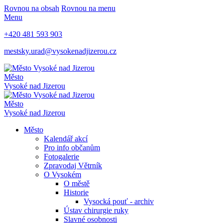
Rovnou na obsah
Rovnou na menu
Menu
+420 481 593 903
mestsky.urad@vysokenadjizerou.cz
Město
Vysoké nad Jizerou
Město
Vysoké nad Jizerou
Město
Kalendář akcí
Pro info občanům
Fotogalerie
Zpravodaj Větrník
O Vysokém
O městě
Historie
Vysocká pouť - archiv
Ústav chirurgie ruky
Slavné osobnosti