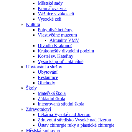
Městské sady
Kramářova vila
Vážnice v zákostelí
Vysocké zelí
Kultura
Pohyblivé betlémy
Vlastivědné muzeum
Aktuality VMV
Divadlo Krakonoš
Krakonošův divadelní podzim
Kostel sv. Kateřiny
Vysocká pouť - aktuálně
Ubytování a služby
Ubytování
Restaurace
Obchody
Školy
Mateřská škola
Základní škola
Integrovaná střední škola
Zdravotnictví
Lékárna Vysoké nad Jizerou
Zdravotní středisko Vysoké nad Jizerou
Ústav chirurgie ruky a plastické chirurgie
Městská knihovna