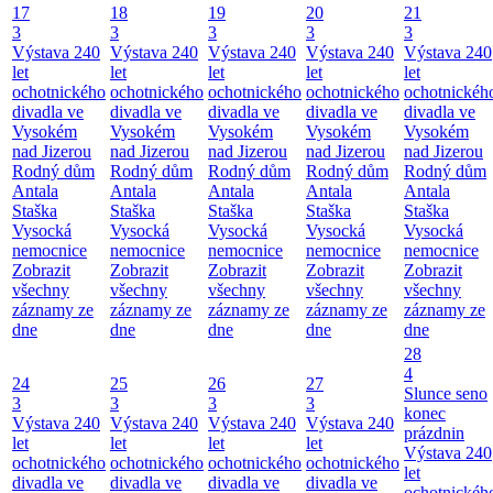
17
18
19
20
21
3
3
3
3
3
Výstava 240
Výstava 240
Výstava 240
Výstava 240
Výstava 240
let
let
let
let
let
ochotnického
ochotnického
ochotnického
ochotnického
ochotnickéh
divadla ve
divadla ve
divadla ve
divadla ve
divadla ve
Vysokém
Vysokém
Vysokém
Vysokém
Vysokém
nad Jizerou
nad Jizerou
nad Jizerou
nad Jizerou
nad Jizerou
Rodný dům
Rodný dům
Rodný dům
Rodný dům
Rodný dům
Antala
Antala
Antala
Antala
Antala
Staška
Staška
Staška
Staška
Staška
Vysocká
Vysocká
Vysocká
Vysocká
Vysocká
nemocnice
nemocnice
nemocnice
nemocnice
nemocnice
Zobrazit
Zobrazit
Zobrazit
Zobrazit
Zobrazit
všechny
všechny
všechny
všechny
všechny
záznamy ze
záznamy ze
záznamy ze
záznamy ze
záznamy ze
dne
dne
dne
dne
dne
28
4
24
25
26
27
Slunce seno
3
3
3
3
konec
Výstava 240
Výstava 240
Výstava 240
Výstava 240
prázdnin
let
let
let
let
Výstava 240
ochotnického
ochotnického
ochotnického
ochotnického
let
divadla ve
divadla ve
divadla ve
divadla ve
ochotnickéh