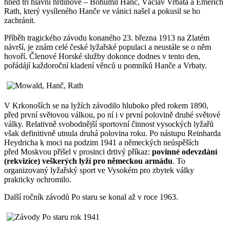
hned tři hlavní hrdinové – Bohumil Hanč, Václav Vrbata a Emerich
Rath, který vysíleného Hanče ve vánici našel a pokusil se ho
zachránit.
Příběh tragického závodu konaného 23. března 1913 na Zlatém
návrší, je znám celé české lyžařské populaci a neustále se o něm
hovoří. Členové Horské služby dokonce dodnes v tento den,
pořádájí každoroční kladení věnců u pomníků Hanče a Vrbaty.
V Krkonoších se na lyžích závodilo hluboko před rokem 1890,
před první světovou válkou, po ní i v první polovině druhé světové
války. Relativně svobodnější sportovní činnost vysockých lyžařů
však definitivně utnula druhá polovina roku. Po nástupu Reinharda
Heydricha k moci na podzim 1941 a německých neúspěších
před Moskvou přišel v prosinci drtivý příkaz:
povinné odevzdání
(rekvizice) veškerých lyží pro německou armádu
. To
organizovaný lyžařský sport ve Vysokém pro zbytek války
prakticky ochromilo.
Další ročník závodů Po staru se konal až v roce 1963.