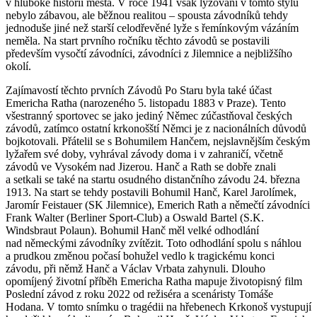
v hluboké historii města. V roce 1941 však lyžování v tomto stylu
nebylo zábavou, ale běžnou realitou – spousta závodníků tehdy
jednoduše jiné než starší celodřevěné lyže s řemínkovým vázáním
neměla. Na start prvního ročníku těchto závodů se postavili
především vysočtí závodníci, závodníci z Jilemnice a nejbližšího
okolí.
Zajímavostí těchto prvních Závodů Po Staru byla také účast
Emericha Ratha (narozeného 5. listopadu 1883 v Praze). Tento
všestranný sportovec se jako jediný Němec zúčastňoval českých
závodů, zatímco ostatní krkonošští Němci je z nacionálních důvodů
bojkotovali. Přátelil se s Bohumilem Hančem, nejslavnějším českým
lyžařem své doby, vyhrával závody doma i v zahraničí, včetně
závodů ve Vysokém nad Jizerou. Hanč a Rath se dobře znali
a setkali se také na startu osudného distančního závodu 24. března
1913. Na start se tehdy postavili Bohumil Hanč, Karel Jarolímek,
Jaromír Feistauer (SK Jilemnice), Emerich Rath a němečtí závodníci
Frank Walter (Berliner Sport-Club) a Oswald Bartel (S.K.
Windsbraut Polaun). Bohumil Hanč měl velké odhodlání
nad německými závodníky zvítězit. Toto odhodlání spolu s náhlou
a prudkou změnou počasí bohužel vedlo k tragickému konci
závodu, při němž Hanč a Václav Vrbata zahynuli. Dlouho
opomíjený životní příběh Emericha Ratha mapuje životopisný film
Poslední závod z roku 2022 od režiséra a scenáristy Tomáše
Hodana. V tomto snímku o tragédii na hřebenech Krkonoš vystupují