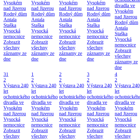
Vysokém
Vysokém
Vysokém
Vysokém
divadla ve
nad Jizerou
nad Jizerou
nad Jizerou
nad Jizerou
Vysokém
Rodný dům
Rodný dům
Rodný dům
Rodný dům
nad Jizerou
Antala
Antala
Antala
Antala
Rodný dům
Staška
Staška
Staška
Staška
Antala
Vysocká
Vysocká
Vysocká
Vysocká
Staška
nemocnice
nemocnice
nemocnice
nemocnice
Vysocká
Zobrazit
Zobrazit
Zobrazit
Zobrazit
nemocnice
všechny
všechny
všechny
všechny
Zobrazit
záznamy ze
záznamy ze
záznamy ze
záznamy ze
všechny
dne
dne
dne
dne
záznamy ze
dne
31
1
2
3
4
2
2
2
2
2
Výstava 240
Výstava 240
Výstava 240
Výstava 240
Výstava 240
let
let
let
let
let
ochotnického
ochotnického
ochotnického
ochotnického
ochotnickéh
divadla ve
divadla ve
divadla ve
divadla ve
divadla ve
Vysokém
Vysokém
Vysokém
Vysokém
Vysokém
nad Jizerou
nad Jizerou
nad Jizerou
nad Jizerou
nad Jizerou
Vysocká
Vysocká
Vysocká
Vysocká
Vysocká
nemocnice
nemocnice
nemocnice
nemocnice
nemocnice
Zobrazit
Zobrazit
Zobrazit
Zobrazit
Zobrazit
všechny
všechny
všechny
všechny
všechny