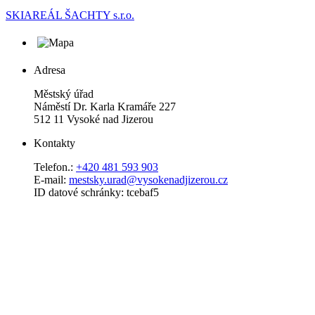
SKIAREÁL ŠACHTY s.r.o.
Adresa
Městský úřad
Náměstí Dr. Karla Kramáře 227
512 11 Vysoké nad Jizerou
Kontakty
Telefon.:
+420 481 593 903
E-mail:
mestsky.urad@vysokenadjizerou.cz
ID datové schránky: tcebaf5