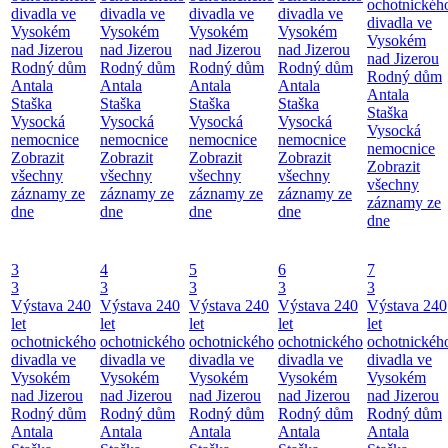
ochotnickéh
divadla ve
divadla ve
divadla ve
divadla ve
divadla ve
Vysokém
Vysokém
Vysokém
Vysokém
Vysokém
nad Jizerou
nad Jizerou
nad Jizerou
nad Jizerou
nad Jizerou
Rodný dům
Rodný dům
Rodný dům
Rodný dům
Rodný dům
Antala
Antala
Antala
Antala
Antala
Staška
Staška
Staška
Staška
Staška
Vysocká
Vysocká
Vysocká
Vysocká
Vysocká
nemocnice
nemocnice
nemocnice
nemocnice
nemocnice
Zobrazit
Zobrazit
Zobrazit
Zobrazit
Zobrazit
všechny
všechny
všechny
všechny
všechny
záznamy ze
záznamy ze
záznamy ze
záznamy ze
záznamy ze
dne
dne
dne
dne
dne
3
4
5
6
7
3
3
3
3
3
Výstava 240
Výstava 240
Výstava 240
Výstava 240
Výstava 240
let
let
let
let
let
ochotnického
ochotnického
ochotnického
ochotnického
ochotnickéh
divadla ve
divadla ve
divadla ve
divadla ve
divadla ve
Vysokém
Vysokém
Vysokém
Vysokém
Vysokém
nad Jizerou
nad Jizerou
nad Jizerou
nad Jizerou
nad Jizerou
Rodný dům
Rodný dům
Rodný dům
Rodný dům
Rodný dům
Antala
Antala
Antala
Antala
Antala