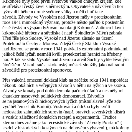
Krkonoše byly před první světovou válkou chudým krajem, kde
se střetával český živel s německým. Obyvatelé a návštěvníci hor
lyžovali i během druhé světové války a měli chuť také
závodit. Závody ve Vysokém nad Jizerou
měly v protektorátním
roce 1941 mimořádný význam, protože město patřilo k posledním
čistě českým výspám lyžování na okraji Krkonoš
. Zatímco hlavní
krkonošské hřebeny a střediska ( např. Špindlerův Mlýn) zabrala
Třetí říše jako Sudety, Vysoké nad Jizerou zůstalo na území
Protektorátu Čechy a Morava.
Zdejší Český Ski klub Vysoké
nad Jizerou
se proto v roce 1941 potýkal s extrémními podmínkami,
jelikož čeští lyžaři nesměli kvůli protektorátní hranici na hřebeny
hor. A tak se stalo Vysoké nad Jizerou a areál Šachty
vyhledávaným
útočištěm. Místní tratě a skokanský můstek sloužily jako náhradní
závodiště pro protektorátní sportovce.
Přes válečná omezení dokázal klub na začátku roku 1941 uspořádat
několik lokálních a veřejných závodů v běhu na lyžích a ve skoku.
Závody se konaly pod dohledem okupačních úřadů a nesměly mít
charakter masových politických demonstrací. Závodilo
se na jasanových či hickoryových lyžích (místní slavné lyže zde
vyráběl řemeslník Bartoň). Voskování a údržba byly kvůli
nedostatku zahraničních surovin (např. pravých severských klistrů
a vosků) záležitostí domácích receptů a experimentů. Tradice,
kterou dnes známe jako recesistické závody "Závody Po staru" (
jezdci v historických kostýmech na dobovém vybavení ), má kořeny