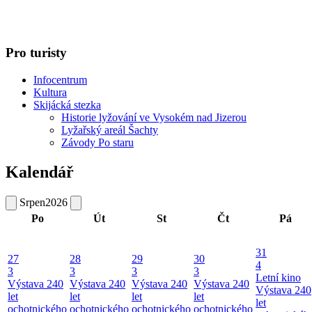
Pro turisty
Infocentrum
Kultura
Skijácká stezka
Historie lyžování ve Vysokém nad Jizerou
Lyžařský areál Šachty
Závody Po staru
Kalendář
Srpen
2026
Po
Út
St
Čt
Pá
31
27
28
29
30
4
3
3
3
3
Letní kino
Výstava 240
Výstava 240
Výstava 240
Výstava 240
Výstava 240
let
let
let
let
let
ochotnického
ochotnického
ochotnického
ochotnického