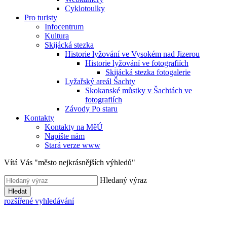
Cyklotoulky
Pro turisty
Infocentrum
Kultura
Skijácká stezka
Historie lyžování ve Vysokém nad Jizerou
Historie lyžování ve fotografiích
Skijácká stezka fotogalerie
Lyžařský areál Šachty
Skokanské můstky v Šachtách ve
fotografiích
Závody Po staru
Kontakty
Kontakty na MěÚ
Napište nám
Stará verze www
Vítá Vás "město nejkrásnějších výhledů"
Hledaný výraz
Hledat
rozšířené vyhledávání