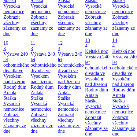
Staška
Staška
Staška
Staška
Staška
Vysocká
Vysocká
Vysocká
Vysocká
Vysocká
nemocnice
nemocnice
nemocnice
nemocnice
nemocnice
Zobrazit
Zobrazit
Zobrazit
Zobrazit
Zobrazit
všechny
všechny
všechny
všechny
všechny
záznamy ze
záznamy ze
záznamy ze
záznamy ze
záznamy ze
dne
dne
dne
dne
dne
13
14
10
11
12
4
4
3
3
3
Keltská noc
Keltská noc
Výstava 240
Výstava 240
Výstava 240
Výstava 240
Výstava 240
let
let
let
let
let
ochotnického
ochotnického
ochotnického
ochotnického
ochotnickéh
divadla ve
divadla ve
divadla ve
divadla ve
divadla ve
Vysokém
Vysokém
Vysokém
Vysokém
Vysokém
nad Jizerou
nad Jizerou
nad Jizerou
nad Jizerou
nad Jizerou
Rodný dům
Rodný dům
Rodný dům
Rodný dům
Rodný dům
Antala
Antala
Antala
Antala
Antala
Staška
Staška
Staška
Staška
Staška
Vysocká
Vysocká
Vysocká
Vysocká
Vysocká
nemocnice
nemocnice
nemocnice
nemocnice
nemocnice
Zobrazit
Zobrazit
Zobrazit
Zobrazit
Zobrazit
všechny
všechny
všechny
všechny
všechny
záznamy ze
záznamy ze
záznamy ze
záznamy ze
záznamy ze
dne
dne
dne
dne
dne