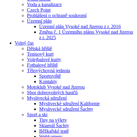
Voda a kanalizace
Czech Point
Prohlášení o ochraně soukromí
Územní plán
Územní plán Vysoké nad Jizerou z r. 2016
Změna č. 1 Územního plánu Vysoké nad Jizerou
z r. 2025
Volný čas
Dětská hřiště
Tenisový kurt
Volejbalové kurty
Fotbalové hřiště
Tělovýchovná jednota
Sportoviště
Kontakty
Motoklub Vysoké nad Jizerou
Sbor dobrovolných hasičů
Myslivecká sdružení
Myslivecké sdružení Kalifornie
Myslivecké sdružení Šachty
Sport a ski
Tipy na výlety
Skiareál Šachty
Běžkařské tratě
Webkamery