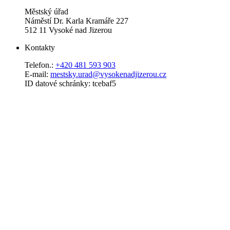
Městský úřad
Náměstí Dr. Karla Kramáře 227
512 11 Vysoké nad Jizerou
Kontakty
Telefon.:
+420 481 593 903
E-mail:
mestsky.urad@vysokenadjizerou.cz
ID datové schránky: tcebaf5