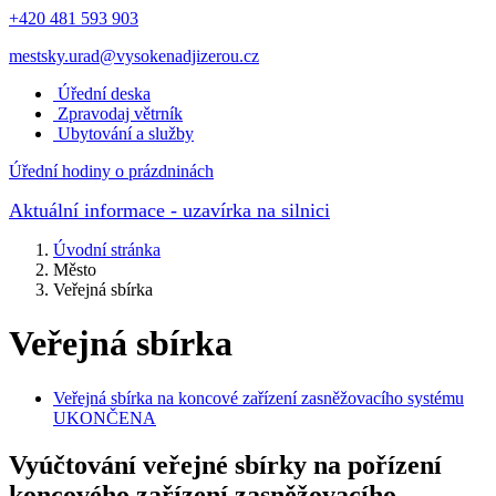
+420 481 593 903
mestsky.urad@vysokenadjizerou.cz
Úřední deska
Zpravodaj větrník
Ubytování a služby
Úřední hodiny o prázdninách
Aktuální informace
- uzavírka na silnici
Úvodní stránka
Město
Veřejná sbírka
Veřejná sbírka
Veřejná sbírka na koncové zařízení zasněžovacího systému
UKONČENA
Vyúčtování veřejné sbírky na pořízení
koncového zařízení zasněžovacího