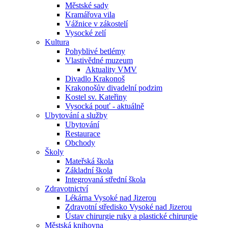
Městské sady
Kramářova vila
Vážnice v zákostelí
Vysocké zelí
Kultura
Pohyblivé betlémy
Vlastivědné muzeum
Aktuality VMV
Divadlo Krakonoš
Krakonošův divadelní podzim
Kostel sv. Kateřiny
Vysocká pouť - aktuálně
Ubytování a služby
Ubytování
Restaurace
Obchody
Školy
Mateřská škola
Základní škola
Integrovaná střední škola
Zdravotnictví
Lékárna Vysoké nad Jizerou
Zdravotní středisko Vysoké nad Jizerou
Ústav chirurgie ruky a plastické chirurgie
Městská knihovna