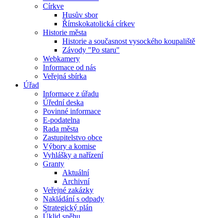
Církve
Husův sbor
Římskokatolická církev
Historie města
Historie a současnost vysockého koupaliště
Závody "Po staru"
Webkamery
Informace od nás
Veřejná sbírka
Úřad
Informace z úřadu
Úřední deska
Povinné informace
E-podatelna
Rada města
Zastupitelstvo obce
Výbory a komise
Vyhlášky a nařízení
Granty
Aktuální
Archivní
Veřejné zakázky
Nakládání s odpady
Strategický plán
Úklid sněhu