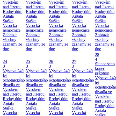
Vysokém
Vysokém
Vysokém
Vysokém
Vysokém
nad Jizerou
nad Jizerou
nad Jizerou
nad Jizerou
nad Jizerou
Rodný dům
Rodný dům
Rodný dům
Rodný dům
Rodný dům
Antala
Antala
Antala
Antala
Antala
Staška
Staška
Staška
Staška
Staška
Vysocká
Vysocká
Vysocká
Vysocká
Vysocká
nemocnice
nemocnice
nemocnice
nemocnice
nemocnice
Zobrazit
Zobrazit
Zobrazit
Zobrazit
Zobrazit
všechny
všechny
všechny
všechny
všechny
záznamy ze
záznamy ze
záznamy ze
záznamy ze
záznamy ze
dne
dne
dne
dne
dne
28
4
24
25
26
27
Slunce seno
3
3
3
3
konec
Výstava 240
Výstava 240
Výstava 240
Výstava 240
prázdnin
let
let
let
let
Výstava 240
ochotnického
ochotnického
ochotnického
ochotnického
let
divadla ve
divadla ve
divadla ve
divadla ve
ochotnickéh
Vysokém
Vysokém
Vysokém
Vysokém
divadla ve
nad Jizerou
nad Jizerou
nad Jizerou
nad Jizerou
Vysokém
Rodný dům
Rodný dům
Rodný dům
Rodný dům
nad Jizerou
Antala
Antala
Antala
Antala
Rodný dům
Staška
Staška
Staška
Staška
Antala
Vysocká
Vysocká
Vysocká
Vysocká
Staška