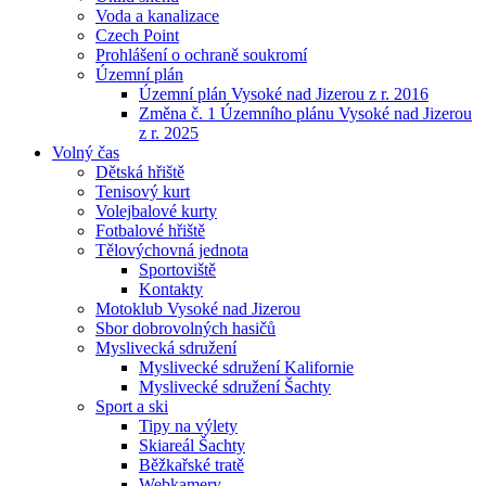
Voda a kanalizace
Czech Point
Prohlášení o ochraně soukromí
Územní plán
Územní plán Vysoké nad Jizerou z r. 2016
Změna č. 1 Územního plánu Vysoké nad Jizerou
z r. 2025
Volný čas
Dětská hřiště
Tenisový kurt
Volejbalové kurty
Fotbalové hřiště
Tělovýchovná jednota
Sportoviště
Kontakty
Motoklub Vysoké nad Jizerou
Sbor dobrovolných hasičů
Myslivecká sdružení
Myslivecké sdružení Kalifornie
Myslivecké sdružení Šachty
Sport a ski
Tipy na výlety
Skiareál Šachty
Běžkařské tratě
Webkamery