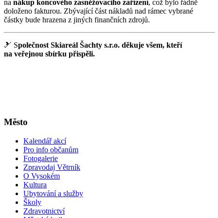
na
nákup koncového zasněžovacího zařízení
, což bylo řádně
doloženo fakturou. Zbývající část nákladů nad rámec vybrané
částky bude hrazena z jiných finančních zdrojů.
🎿 S
polečnost Skiareál Šachty s.r.o. děkuje všem, kteří
na veřejnou sbírku přispěli.
Město
Kalendář akcí
Pro info občanům
Fotogalerie
Zpravodaj Větrník
O Vysokém
Kultura
Ubytování a služby
Školy
Zdravotnictví