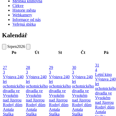
Městská knihovna
Církve
Historie města
Webkamery
Informace od nás
Veřejná sbírka
Kalendář
Srpen
2026
Po
Út
St
Čt
Pá
31
27
28
29
30
4
3
3
3
3
Letní kino
Výstava 240
Výstava 240
Výstava 240
Výstava 240
Výstava 240
let
let
let
let
let
ochotnického
ochotnického
ochotnického
ochotnického
ochotnickéh
divadla ve
divadla ve
divadla ve
divadla ve
divadla ve
Vysokém
Vysokém
Vysokém
Vysokém
Vysokém
nad Jizerou
nad Jizerou
nad Jizerou
nad Jizerou
nad Jizerou
Rodný dům
Rodný dům
Rodný dům
Rodný dům
Rodný dům
Antala
Antala
Antala
Antala
Antala
Staška
Staška
Staška
Staška