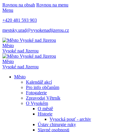
Rovnou na obsah
Rovnou na menu
Menu
+420 481 593 903
mestsky.urad@vysokenadjizerou.cz
Město
Vysoké nad Jizerou
Město
Vysoké nad Jizerou
Město
Kalendář akcí
Pro info občanům
Fotogalerie
Zpravodaj Větrník
O Vysokém
O městě
Historie
Vysocká pouť - archiv
Ústav chirurgie ruky
Slavné osobnosti