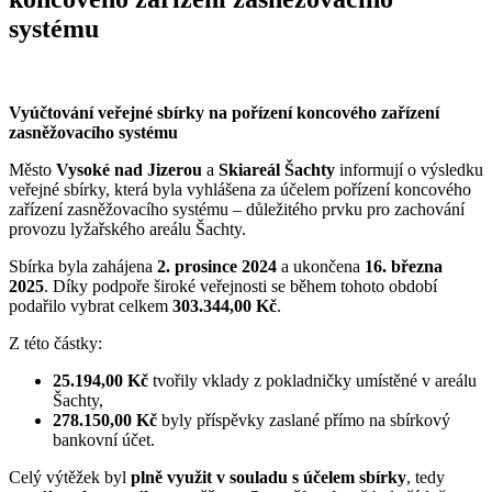
systému
Vyúčtování veřejné sbírky na pořízení koncového zařízení
zasněžovacího systému
Město
Vysoké nad Jizerou
a
Skiareál Šachty
informují o výsledku
veřejné sbírky, která byla vyhlášena za účelem pořízení koncového
zařízení zasněžovacího systému – důležitého prvku pro zachování
provozu lyžařského areálu Šachty.
Sbírka byla zahájena
2. prosince 2024
a ukončena
16. března
2025
. Díky podpoře široké veřejnosti se během tohoto období
podařilo vybrat celkem
303.344,00 Kč
.
Z této částky:
25.194,00 Kč
tvořily vklady z pokladničky umístěné v areálu
Šachty,
278.150,00 Kč
byly příspěvky zaslané přímo na sbírkový
bankovní účet.
Celý výtěžek byl
plně využit v souladu s účelem sbírky
, tedy