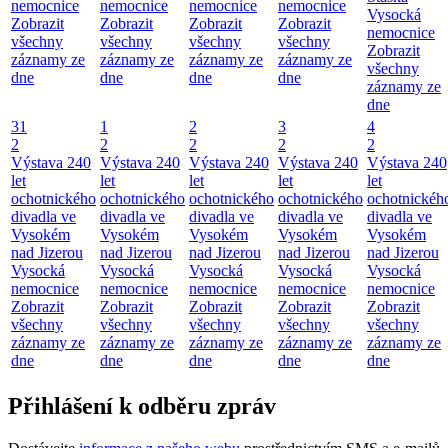
nemocnice
nemocnice
nemocnice
nemocnice
Vysocká
Zobrazit
Zobrazit
Zobrazit
Zobrazit
nemocnice
všechny
všechny
všechny
všechny
Zobrazit
záznamy ze
záznamy ze
záznamy ze
záznamy ze
všechny
dne
dne
dne
dne
záznamy ze
dne
31
1
2
3
4
2
2
2
2
2
Výstava 240
Výstava 240
Výstava 240
Výstava 240
Výstava 240
let
let
let
let
let
ochotnického
ochotnického
ochotnického
ochotnického
ochotnickéh
divadla ve
divadla ve
divadla ve
divadla ve
divadla ve
Vysokém
Vysokém
Vysokém
Vysokém
Vysokém
nad Jizerou
nad Jizerou
nad Jizerou
nad Jizerou
nad Jizerou
Vysocká
Vysocká
Vysocká
Vysocká
Vysocká
nemocnice
nemocnice
nemocnice
nemocnice
nemocnice
Zobrazit
Zobrazit
Zobrazit
Zobrazit
Zobrazit
všechny
všechny
všechny
všechny
všechny
záznamy ze
záznamy ze
záznamy ze
záznamy ze
záznamy ze
dne
dne
dne
dne
dne
Přihlášení k odběru zpráv