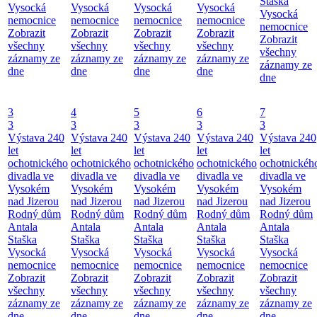
Staška
Vysocká
Vysocká
Vysocká
Vysocká
Vysocká
nemocnice
nemocnice
nemocnice
nemocnice
nemocnice
Zobrazit
Zobrazit
Zobrazit
Zobrazit
Zobrazit
všechny
všechny
všechny
všechny
všechny
záznamy ze
záznamy ze
záznamy ze
záznamy ze
záznamy ze
dne
dne
dne
dne
dne
3
4
5
6
7
3
3
3
3
3
Výstava 240
Výstava 240
Výstava 240
Výstava 240
Výstava 240
let
let
let
let
let
ochotnického
ochotnického
ochotnického
ochotnického
ochotnickéh
divadla ve
divadla ve
divadla ve
divadla ve
divadla ve
Vysokém
Vysokém
Vysokém
Vysokém
Vysokém
nad Jizerou
nad Jizerou
nad Jizerou
nad Jizerou
nad Jizerou
Rodný dům
Rodný dům
Rodný dům
Rodný dům
Rodný dům
Antala
Antala
Antala
Antala
Antala
Staška
Staška
Staška
Staška
Staška
Vysocká
Vysocká
Vysocká
Vysocká
Vysocká
nemocnice
nemocnice
nemocnice
nemocnice
nemocnice
Zobrazit
Zobrazit
Zobrazit
Zobrazit
Zobrazit
všechny
všechny
všechny
všechny
všechny
záznamy ze
záznamy ze
záznamy ze
záznamy ze
záznamy ze
dne
dne
dne
dne
dne