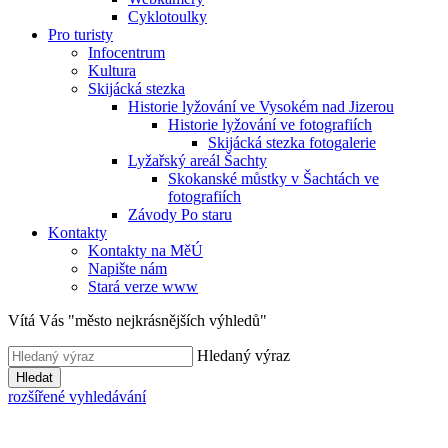
Cyklotoulky
Pro turisty
Infocentrum
Kultura
Skijácká stezka
Historie lyžování ve Vysokém nad Jizerou
Historie lyžování ve fotografiích
Skijácká stezka fotogalerie
Lyžařský areál Šachty
Skokanské můstky v Šachtách ve
fotografiích
Závody Po staru
Kontakty
Kontakty na MěÚ
Napište nám
Stará verze www
Vítá Vás "město nejkrásnějších výhledů"
Hledaný výraz
Hledat
rozšířené vyhledávání