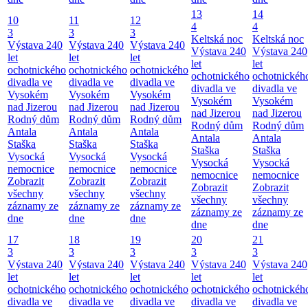
13
14
10
11
12
4
4
3
3
3
Keltská noc
Keltská noc
Výstava 240
Výstava 240
Výstava 240
Výstava 240
Výstava 240
let
let
let
let
let
ochotnického
ochotnického
ochotnického
ochotnického
ochotnickéh
divadla ve
divadla ve
divadla ve
divadla ve
divadla ve
Vysokém
Vysokém
Vysokém
Vysokém
Vysokém
nad Jizerou
nad Jizerou
nad Jizerou
nad Jizerou
nad Jizerou
Rodný dům
Rodný dům
Rodný dům
Rodný dům
Rodný dům
Antala
Antala
Antala
Antala
Antala
Staška
Staška
Staška
Staška
Staška
Vysocká
Vysocká
Vysocká
Vysocká
Vysocká
nemocnice
nemocnice
nemocnice
nemocnice
nemocnice
Zobrazit
Zobrazit
Zobrazit
Zobrazit
Zobrazit
všechny
všechny
všechny
všechny
všechny
záznamy ze
záznamy ze
záznamy ze
záznamy ze
záznamy ze
dne
dne
dne
dne
dne
17
18
19
20
21
3
3
3
3
3
Výstava 240
Výstava 240
Výstava 240
Výstava 240
Výstava 240
let
let
let
let
let
ochotnického
ochotnického
ochotnického
ochotnického
ochotnickéh
divadla ve
divadla ve
divadla ve
divadla ve
divadla ve