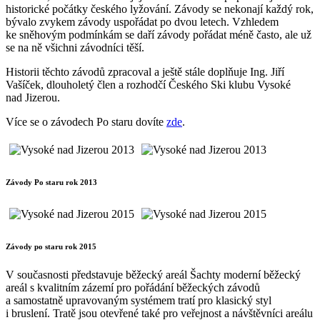
historické počátky českého lyžování. Závody se nekonají každý rok,
bývalo zvykem závody uspořádat po dvou letech. Vzhledem
ke sněhovým podmínkám se daří závody pořádat méně často, ale už
se na ně všichni závodníci těší.
Historii těchto závodů zpracoval a ještě stále doplňuje Ing. Jiří
Vašíček, dlouholetý člen a rozhodčí Českého Ski klubu Vysoké
nad Jizerou.
Více se o závodech Po staru dovíte
zde
.
Závody Po staru rok 2013
Závody po staru rok 2015
V současnosti představuje běžecký areál Šachty moderní běžecký
areál s kvalitním zázemí pro pořádání běžeckých závodů
a samostatně upravovaným systémem tratí pro klasický styl
i bruslení. Tratě jsou otevřené také pro veřejnost a návštěvníci areálu