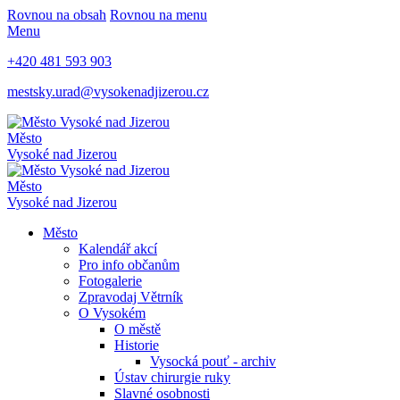
Rovnou na obsah
Rovnou na menu
Menu
+420 481 593 903
mestsky.urad@vysokenadjizerou.cz
Město
Vysoké nad Jizerou
Město
Vysoké nad Jizerou
Město
Kalendář akcí
Pro info občanům
Fotogalerie
Zpravodaj Větrník
O Vysokém
O městě
Historie
Vysocká pouť - archiv
Ústav chirurgie ruky
Slavné osobnosti