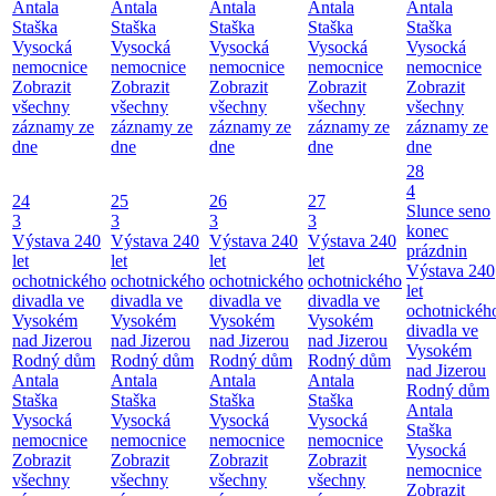
Antala
Antala
Antala
Antala
Antala
Staška
Staška
Staška
Staška
Staška
Vysocká
Vysocká
Vysocká
Vysocká
Vysocká
nemocnice
nemocnice
nemocnice
nemocnice
nemocnice
Zobrazit
Zobrazit
Zobrazit
Zobrazit
Zobrazit
všechny
všechny
všechny
všechny
všechny
záznamy ze
záznamy ze
záznamy ze
záznamy ze
záznamy ze
dne
dne
dne
dne
dne
28
4
24
25
26
27
Slunce seno
3
3
3
3
konec
Výstava 240
Výstava 240
Výstava 240
Výstava 240
prázdnin
let
let
let
let
Výstava 240
ochotnického
ochotnického
ochotnického
ochotnického
let
divadla ve
divadla ve
divadla ve
divadla ve
ochotnickéh
Vysokém
Vysokém
Vysokém
Vysokém
divadla ve
nad Jizerou
nad Jizerou
nad Jizerou
nad Jizerou
Vysokém
Rodný dům
Rodný dům
Rodný dům
Rodný dům
nad Jizerou
Antala
Antala
Antala
Antala
Rodný dům
Staška
Staška
Staška
Staška
Antala
Vysocká
Vysocká
Vysocká
Vysocká
Staška
nemocnice
nemocnice
nemocnice
nemocnice
Vysocká
Zobrazit
Zobrazit
Zobrazit
Zobrazit
nemocnice
všechny
všechny
všechny
všechny
Zobrazit