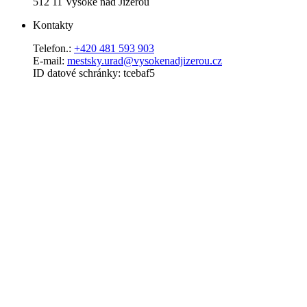
512 11 Vysoké nad Jizerou
Kontakty
Telefon.:
+420 481 593 903
E-mail:
mestsky.urad@vysokenadjizerou.cz
ID datové schránky: tcebaf5