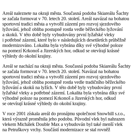
Areál naleznete na okraji města. Současná podoba Skiareálu Šachty
se začala formovat v 70. letech 20. století. Areál navázal na bohatou
sportovní tradici města a vytvořil zázemí pro rozvoj sjezdového
lyžování, jehož obliba postupně rostla vedle běžeckého lyžování
a skoků. V této době byly vybudovány první lyžařské vleky
i potřebné zázemí, které bylo v následujících desetiletích průběžně
modernizováno. Lokalita byla vybrána díky své výhodné poloze
na pomezí Krkonoš a Jizerských hor, odkud se otevírají krásné
výhledy do okolní krajiny.
Areál se nachází na okraji města. Současná podoba Skiareálu Šachty
se začala formovat v 70. letech 20. století. Navázal na bohatou
sportovní tradici města a vytvořil zázemí pro rozvoj sjezdového
lyžování, jehož obliba postupně rostla vedle tradičního běžeckého
lyžování a skoků na lyžích. V této době byly vybudovány první
lyžařské vleky a potřebné zázemí. Lokalita byla vybrána díky své
výhodné poloze na pomezí Krkonoš a Jizerských hor, odkud
se otevírají krásné výhledy do okolní krajiny.
V roce 2001 získala areál do pronájmu společnost Snowhill s.r.o.,
která výrazně proměnila jeho podobu. Původní vlek byl nahrazen
vlekem Michálek Double Max a vybudován byl také menší vlek
na Petruškovy vrchy. Součástí modernizace se stal rovněž