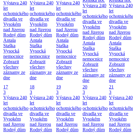
Keltská noc
Keltská noc
Výstava 240
Výstava 240
Výstava 240
Výstava 240
Výstava 240
let
let
let
let
let
ochotnického
ochotnického
ochotnického
ochotnického
ochotnickéh
divadla ve
divadla ve
divadla ve
divadla ve
divadla ve
Vysokém
Vysokém
Vysokém
Vysokém
Vysokém
nad Jizerou
nad Jizerou
nad Jizerou
nad Jizerou
nad Jizerou
Rodný dům
Rodný dům
Rodný dům
Rodný dům
Rodný dům
Antala
Antala
Antala
Antala
Antala
Staška
Staška
Staška
Staška
Staška
Vysocká
Vysocká
Vysocká
Vysocká
Vysocká
nemocnice
nemocnice
nemocnice
nemocnice
nemocnice
Zobrazit
Zobrazit
Zobrazit
Zobrazit
Zobrazit
všechny
všechny
všechny
všechny
všechny
záznamy ze
záznamy ze
záznamy ze
záznamy ze
záznamy ze
dne
dne
dne
dne
dne
17
18
19
20
21
3
3
3
3
3
Výstava 240
Výstava 240
Výstava 240
Výstava 240
Výstava 240
let
let
let
let
let
ochotnického
ochotnického
ochotnického
ochotnického
ochotnickéh
divadla ve
divadla ve
divadla ve
divadla ve
divadla ve
Vysokém
Vysokém
Vysokém
Vysokém
Vysokém
nad Jizerou
nad Jizerou
nad Jizerou
nad Jizerou
nad Jizerou
Rodný dům
Rodný dům
Rodný dům
Rodný dům
Rodný dům