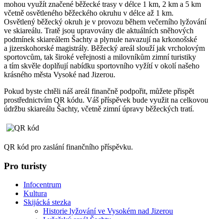
mohou využít značené běžecké trasy v délce 1 km, 2 km a 5 km
včetně osvětleného běžeckého okruhu v délce až 1 km.
Osvětlený běžecký okruh je v provozu během večerního lyžování
ve skiareálu. Tratě jsou upravovány dle aktuálních sněhových
podmínek skiareálem Šachty a plynule navazují na krkonošské
a jizerskohorské magistrály. Běžecký areál slouží jak vrcholovým
sportovcům, tak široké veřejnosti a milovníkům zimní turistiky
a tím skvěle doplňují nabídku sportovního vyžítí v okolí našeho
krásného města Vysoké nad Jizerou.
Pokud byste chtěli náš areál finančně podpořit, můžete přispět
prostřednictvím QR kódu. Váš příspěvek bude využit na celkovou
údržbu skiareálu Šachty, včetně zimní úpravy běžeckých tratí.
QR kód pro zaslání finančního příspěvku.
Pro turisty
Infocentrum
Kultura
Skijácká stezka
Historie lyžování ve Vysokém nad Jizerou