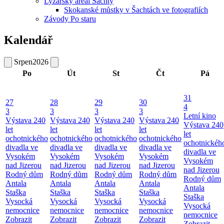
Lyžařský areál Šachty
Skokanské můstky v Šachtách ve fotografiích
Závody Po staru
Kalendář
Srpen
2026
Po
Út
St
Čt
Pá
31
27
28
29
30
4
3
3
3
3
Letní kino
Výstava 240
Výstava 240
Výstava 240
Výstava 240
Výstava 240
let
let
let
let
let
ochotnického
ochotnického
ochotnického
ochotnického
ochotnickéh
divadla ve
divadla ve
divadla ve
divadla ve
divadla ve
Vysokém
Vysokém
Vysokém
Vysokém
Vysokém
nad Jizerou
nad Jizerou
nad Jizerou
nad Jizerou
nad Jizerou
Rodný dům
Rodný dům
Rodný dům
Rodný dům
Rodný dům
Antala
Antala
Antala
Antala
Antala
Staška
Staška
Staška
Staška
Staška
Vysocká
Vysocká
Vysocká
Vysocká
Vysocká
nemocnice
nemocnice
nemocnice
nemocnice
nemocnice
Zobrazit
Zobrazit
Zobrazit
Zobrazit
Zobrazit