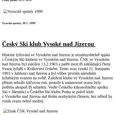
Vysocké sprinty 30.1. 1999
Český Ski klub Vysoké nad Jizerou
Historie lyžování ve Vysokém nad Jizerou je neodmyslitelně spjata
s Českým Ski klubem ve Vysokém nad Jizerou. ČSK ve Vysokém
nad Jizerou byl založen 13.2.1903 a patřil mezi tři zakládající členy
Svazu lyžařů v Království českém. Tento svaz vznikl 21. listopadu
1903 v Jablonci nad Jizerou a byl vůbec prvním národním
lyžařským svazem na světě. Založení klubu ve Vysokém nad Jizerou
přitom sehrálo klíčovou roli, protože k ustanovení svazu byly
potřeba alespoň tři subjekty. Vedle Českého krkonošského spolku
Ski v Jilemnici a Českého Ski klubu Praha se právě klub
z Vysokého nad Jizerou stal třetím nezbytným členem, bez něhož by
vznik svazu nebyl možný.