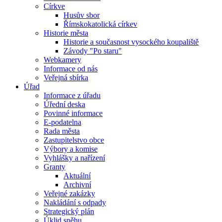
Církve
Husův sbor
Římskokatolická církev
Historie města
Historie a současnost vysockého koupaliště
Závody "Po staru"
Webkamery
Informace od nás
Veřejná sbírka
Úřad
Informace z úřadu
Úřední deska
Povinné informace
E-podatelna
Rada města
Zastupitelstvo obce
Výbory a komise
Vyhlášky a nařízení
Granty
Aktuální
Archivní
Veřejné zakázky
Nakládání s odpady
Strategický plán
Úklid sněhu