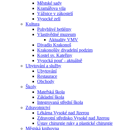
Městské sady
Kramářova vila
Vážnice v zákostelí
Vysocké zelí
Kultura
Pohyblivé betlémy
Vlastivědné muzeum
Aktuality VMV
Divadlo Krakonoš
Krakonošův divadelní podzim
Kostel sv. Kateřiny
Vysocká pouť - aktuálně
Ubytování a služby
Ubytování
Restaurace
Obchody
Školy
Mateřská škola
Základní škola
Integrovaná střední škola
Zdravotnictví
Lékárna Vysoké nad Jizerou
Zdravotní středisko Vysoké nad Jizerou
Ústav chirurgie ruky a plastické chirurgie
Městská knihovna