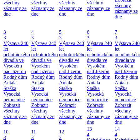
všechny
všechny
všechny
všechny
všechny
záznamy ze
záznamy ze
záznamy ze
záznamy ze
záznamy ze
dne
dne
dne
dne
dne
3
4
5
6
7
3
3
3
3
3
Výstava 240
Výstava 240
Výstava 240
Výstava 240
Výstava 240
let
let
let
let
let
ochotnického
ochotnického
ochotnického
ochotnického
ochotnickéh
divadla ve
divadla ve
divadla ve
divadla ve
divadla ve
Vysokém
Vysokém
Vysokém
Vysokém
Vysokém
nad Jizerou
nad Jizerou
nad Jizerou
nad Jizerou
nad Jizerou
Rodný dům
Rodný dům
Rodný dům
Rodný dům
Rodný dům
Antala
Antala
Antala
Antala
Antala
Staška
Staška
Staška
Staška
Staška
Vysocká
Vysocká
Vysocká
Vysocká
Vysocká
nemocnice
nemocnice
nemocnice
nemocnice
nemocnice
Zobrazit
Zobrazit
Zobrazit
Zobrazit
Zobrazit
všechny
všechny
všechny
všechny
všechny
záznamy ze
záznamy ze
záznamy ze
záznamy ze
záznamy ze
dne
dne
dne
dne
dne
13
14
10
11
12
4
4
3
3
3