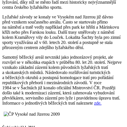
lyžování, díky níž se město řadí mezi historicky nejvýznamnější
centra českého lyžařského sportu.
Lyžařské závody se konaly ve Vysokém nad Jizerou již dávno
před vznikem současného areálu. Často se startovalo přímo
na náměstí a tratě vedly například přes park ke hřišti a Márinkovu
kříži nebo přes Farskou louku. Další trasy směřovaly z náměstí
kolem Kramářovy vily do Louček. Lokalita Šachty byla pro zimní
sporty využívána až v 60. letech 20. století a postupně se stala
přirozeným centrem zdejšího lyžařského dění.
Samotný běžecký areál nevznikl jako jednorázový projekt, ale
rozvíjel se v několika etapách v průběhu 80. let 20. století. Nejprve
vznikalo základní zázemí kolem původních lyžařských tratí
a skokanských můstků. Následovalo rozšiřování turistických
a běžeckých okruhů a postupná homologace tratí pro pořádání
republikových přeborů i mezinárodních závodů. V roce
1984 se v Šachtách již konalo oficiální Mistrovství ČR. Později
došlo také k modernizaci zázemí, která zahrnovala vybudování
převlékáren, servisního zázemí pro lyže i pravidelnou úpravu tratí.
Informace o jednotlivých běžeckých tratí naleznete
zde.
Český pohár 12.1. 2014