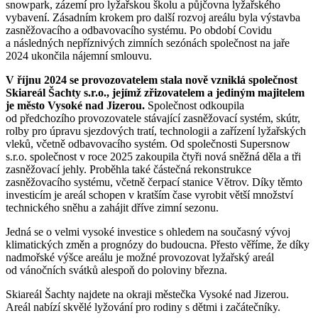
snowpark, zázemí pro lyžařskou školu a půjčovna lyžařského
vybavení. Zásadním krokem pro další rozvoj areálu byla výstavba
zasněžovacího a odbavovacího systému. Po období Covidu
a následných nepříznivých zimních sezónách společnost na jaře
2024 ukončila nájemní smlouvu.
V říjnu 2024 se provozovatelem stala nově vzniklá společnost
Skiareál Šachty s.r.o., jejímž zřizovatelem a jediným majitelem
je město Vysoké nad Jizerou.
Společnost odkoupila
od předchozího provozovatele stávající zasněžovací systém, skútr,
rolby pro úpravu sjezdových tratí, technologii a zařízení lyžařských
vleků, včetně odbavovacího systém. Od společnosti Supersnow
s.r.o. společnost v roce 2025 zakoupila čtyři nová sněžná děla a tři
zasněžovací jehly. Proběhla také částečná rekonstrukce
zasněžovacího systému, včetně čerpací stanice Větrov. Díky těmto
investicím je areál schopen v kratším čase vyrobit větší množství
technického sněhu a zahájit dříve zimní sezonu.
Jedná se o velmi vysoké investice s ohledem na současný vývoj
klimatických změn a prognózy do budoucna. Přesto věříme, že díky
nadmořské výšce areálu je možné provozovat lyžařský areál
od vánočních svátků alespoň do poloviny března.
Skiareál Šachty najdete na okraji městečka Vysoké nad Jizerou.
Areál nabízí skvělé lyžování pro rodiny s dětmi i začátečníky.