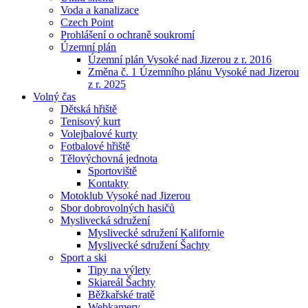
Voda a kanalizace
Czech Point
Prohlášení o ochraně soukromí
Územní plán
Územní plán Vysoké nad Jizerou z r. 2016
Změna č. 1 Územního plánu Vysoké nad Jizerou
z r. 2025
Volný čas
Dětská hřiště
Tenisový kurt
Volejbalové kurty
Fotbalové hřiště
Tělovýchovná jednota
Sportoviště
Kontakty
Motoklub Vysoké nad Jizerou
Sbor dobrovolných hasičů
Myslivecká sdružení
Myslivecké sdružení Kalifornie
Myslivecké sdružení Šachty
Sport a ski
Tipy na výlety
Skiareál Šachty
Běžkařské tratě
Webkamery