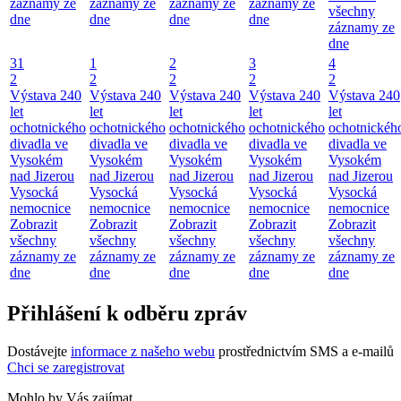
záznamy ze
záznamy ze
záznamy ze
záznamy ze
všechny
dne
dne
dne
dne
záznamy ze
dne
31
1
2
3
4
2
2
2
2
2
Výstava 240
Výstava 240
Výstava 240
Výstava 240
Výstava 240
let
let
let
let
let
ochotnického
ochotnického
ochotnického
ochotnického
ochotnickéh
divadla ve
divadla ve
divadla ve
divadla ve
divadla ve
Vysokém
Vysokém
Vysokém
Vysokém
Vysokém
nad Jizerou
nad Jizerou
nad Jizerou
nad Jizerou
nad Jizerou
Vysocká
Vysocká
Vysocká
Vysocká
Vysocká
nemocnice
nemocnice
nemocnice
nemocnice
nemocnice
Zobrazit
Zobrazit
Zobrazit
Zobrazit
Zobrazit
všechny
všechny
všechny
všechny
všechny
záznamy ze
záznamy ze
záznamy ze
záznamy ze
záznamy ze
dne
dne
dne
dne
dne
Přihlášení k odběru zpráv
Dostávejte
informace z našeho webu
prostřednictvím SMS a e-mailů
Chci se zaregistrovat
Mohlo by Vás zajímat