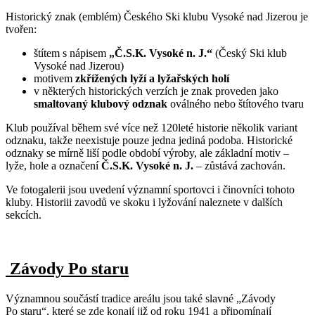
Historický znak (emblém) Českého Ski klubu Vysoké nad Jizerou je
tvořen:
štítem s nápisem
„Č.S.K. Vysoké n. J.“
(Český Ski klub
Vysoké nad Jizerou)
motivem
zkřížených lyží a lyžařských holí
v některých historických verzích je znak proveden jako
smaltovaný klubový odznak
oválného nebo štítového tvaru
Klub používal během své více než 120leté historie několik variant
odznaku, takže neexistuje pouze jedna jediná podoba. Historické
odznaky se mírně liší podle období výroby, ale základní motiv –
lyže, hole a označení
Č.S.K. Vysoké n. J.
– zůstává zachován.
Ve fotogalerii jsou uvedení významní sportovci i činovníci tohoto
kluby. Historiii zavodů ve skoku i lyžování naleznete v dalších
sekcích.
Závody Po staru
Významnou součástí tradice areálu jsou také slavné „Závody
Po staru“, které se zde konají již od roku 1941 a připomínají