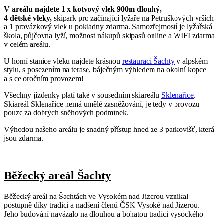
V areálu najdete 1 x kotvový vlek 900m dlouhý,
4 dětské vleky,
skipark pro začínající lyžaře na Petruškových vrších
a 1 provázkový vlek u pokladny zdarma. Samozřejmostí je lyžařská
škola, půjčovna lyží, možnost nákupů skipasů online a WIFI zdarma
v celém areálu.
U horní stanice vleku najdete krásnou
restauraci Šachty
v alpském
stylu, s posezením na terase, báječným výhledem na okolní kopce
a s celoročním provozem!
Všechny jízdenky platí také v sousedním skiareálu
Sklenařice
.
Skiareál Sklenařice nemá umělé zasněžování, je tedy v provozu
pouze za dobrých sněhových podmínek.
Výhodou našeho areálu je snadný přístup hned ze 3 parkovišť, která
jsou zdarma.
Běžecký areál Šachty
Běžecký areál na Šachtách ve Vysokém nad Jizerou vznikal
postupně díky tradici a nadšení členů ČSK Vysoké nad Jizerou.
Jeho budování navázalo na dlouhou a bohatou tradici vysockého