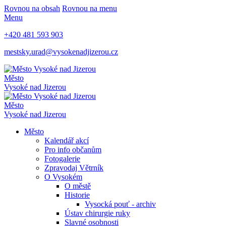
Rovnou na obsah
Rovnou na menu
Menu
+420 481 593 903
mestsky.urad@vysokenadjizerou.cz
Město
Vysoké nad Jizerou
Město
Vysoké nad Jizerou
Město
Kalendář akcí
Pro info občanům
Fotogalerie
Zpravodaj Větrník
O Vysokém
O městě
Historie
Vysocká pouť - archiv
Ústav chirurgie ruky
Slavné osobnosti