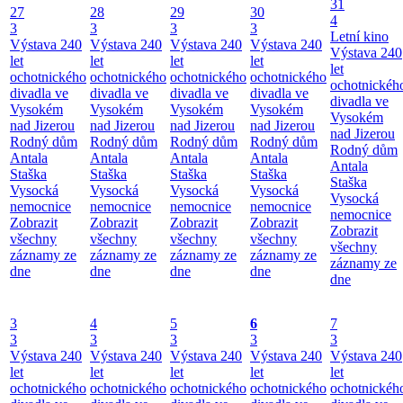
31
27
28
29
30
4
3
3
3
3
Letní kino
Výstava 240
Výstava 240
Výstava 240
Výstava 240
Výstava 240
let
let
let
let
let
ochotnického
ochotnického
ochotnického
ochotnického
ochotnickéh
divadla ve
divadla ve
divadla ve
divadla ve
divadla ve
Vysokém
Vysokém
Vysokém
Vysokém
Vysokém
nad Jizerou
nad Jizerou
nad Jizerou
nad Jizerou
nad Jizerou
Rodný dům
Rodný dům
Rodný dům
Rodný dům
Rodný dům
Antala
Antala
Antala
Antala
Antala
Staška
Staška
Staška
Staška
Staška
Vysocká
Vysocká
Vysocká
Vysocká
Vysocká
nemocnice
nemocnice
nemocnice
nemocnice
nemocnice
Zobrazit
Zobrazit
Zobrazit
Zobrazit
Zobrazit
všechny
všechny
všechny
všechny
všechny
záznamy ze
záznamy ze
záznamy ze
záznamy ze
záznamy ze
dne
dne
dne
dne
dne
3
4
5
6
7
3
3
3
3
3
Výstava 240
Výstava 240
Výstava 240
Výstava 240
Výstava 240
let
let
let
let
let
ochotnického
ochotnického
ochotnického
ochotnického
ochotnickéh