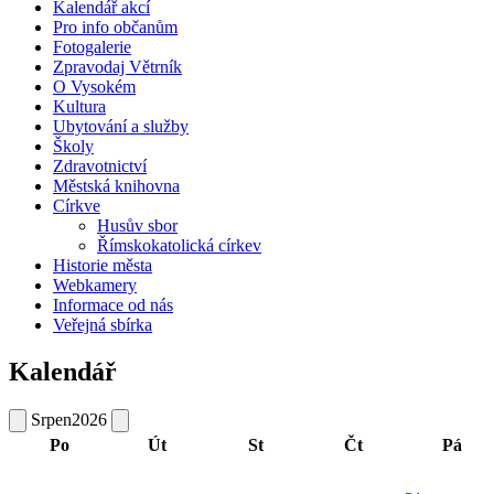
Kalendář akcí
Pro info občanům
Fotogalerie
Zpravodaj Větrník
O Vysokém
Kultura
Ubytování a služby
Školy
Zdravotnictví
Městská knihovna
Církve
Husův sbor
Římskokatolická církev
Historie města
Webkamery
Informace od nás
Veřejná sbírka
Kalendář
Srpen
2026
Po
Út
St
Čt
Pá