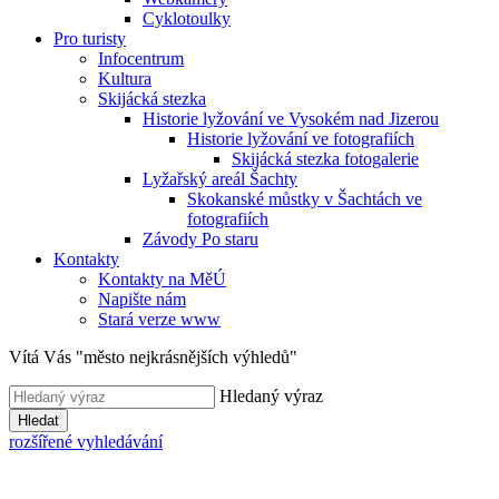
Cyklotoulky
Pro turisty
Infocentrum
Kultura
Skijácká stezka
Historie lyžování ve Vysokém nad Jizerou
Historie lyžování ve fotografiích
Skijácká stezka fotogalerie
Lyžařský areál Šachty
Skokanské můstky v Šachtách ve
fotografiích
Závody Po staru
Kontakty
Kontakty na MěÚ
Napište nám
Stará verze www
Vítá Vás "město nejkrásnějších výhledů"
Hledaný výraz
Hledat
rozšířené vyhledávání