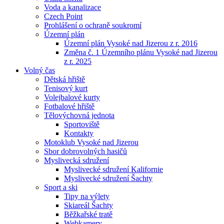
Voda a kanalizace
Czech Point
Prohlášení o ochraně soukromí
Územní plán
Územní plán Vysoké nad Jizerou z r. 2016
Změna č. 1 Územního plánu Vysoké nad Jizerou
z r. 2025
Volný čas
Dětská hřiště
Tenisový kurt
Volejbalové kurty
Fotbalové hřiště
Tělovýchovná jednota
Sportoviště
Kontakty
Motoklub Vysoké nad Jizerou
Sbor dobrovolných hasičů
Myslivecká sdružení
Myslivecké sdružení Kalifornie
Myslivecké sdružení Šachty
Sport a ski
Tipy na výlety
Skiareál Šachty
Běžkařské tratě
Webkamery