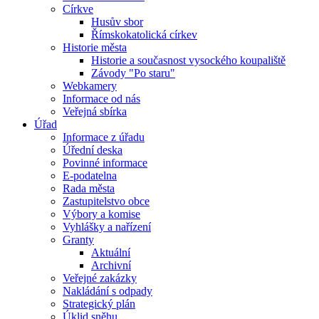
Církve
Husův sbor
Římskokatolická církev
Historie města
Historie a současnost vysockého koupaliště
Závody "Po staru"
Webkamery
Informace od nás
Veřejná sbírka
Úřad
Informace z úřadu
Úřední deska
Povinné informace
E-podatelna
Rada města
Zastupitelstvo obce
Výbory a komise
Vyhlášky a nařízení
Granty
Aktuální
Archivní
Veřejné zakázky
Nakládání s odpady
Strategický plán
Úklid sněhu