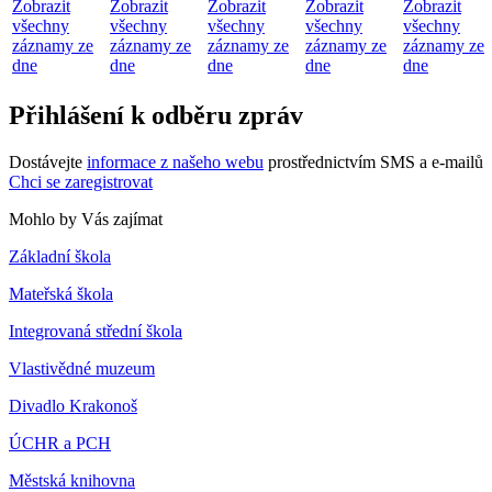
Zobrazit
Zobrazit
Zobrazit
Zobrazit
Zobrazit
všechny
všechny
všechny
všechny
všechny
záznamy ze
záznamy ze
záznamy ze
záznamy ze
záznamy ze
dne
dne
dne
dne
dne
Přihlášení k odběru zpráv
Dostávejte
informace z našeho webu
prostřednictvím SMS a e-mailů
Chci se zaregistrovat
Mohlo by Vás zajímat
Základní škola
Mateřská škola
Integrovaná střední škola
Vlastivědné muzeum
Divadlo Krakonoš
ÚCHR a PCH
Městská knihovna