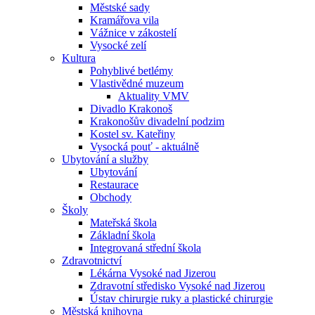
Městské sady
Kramářova vila
Vážnice v zákostelí
Vysocké zelí
Kultura
Pohyblivé betlémy
Vlastivědné muzeum
Aktuality VMV
Divadlo Krakonoš
Krakonošův divadelní podzim
Kostel sv. Kateřiny
Vysocká pouť - aktuálně
Ubytování a služby
Ubytování
Restaurace
Obchody
Školy
Mateřská škola
Základní škola
Integrovaná střední škola
Zdravotnictví
Lékárna Vysoké nad Jizerou
Zdravotní středisko Vysoké nad Jizerou
Ústav chirurgie ruky a plastické chirurgie
Městská knihovna