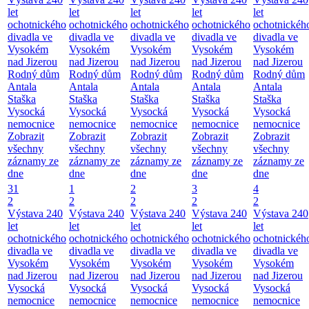
let
let
let
let
let
ochotnického
ochotnického
ochotnického
ochotnického
ochotnickéh
divadla ve
divadla ve
divadla ve
divadla ve
divadla ve
Vysokém
Vysokém
Vysokém
Vysokém
Vysokém
nad Jizerou
nad Jizerou
nad Jizerou
nad Jizerou
nad Jizerou
Rodný dům
Rodný dům
Rodný dům
Rodný dům
Rodný dům
Antala
Antala
Antala
Antala
Antala
Staška
Staška
Staška
Staška
Staška
Vysocká
Vysocká
Vysocká
Vysocká
Vysocká
nemocnice
nemocnice
nemocnice
nemocnice
nemocnice
Zobrazit
Zobrazit
Zobrazit
Zobrazit
Zobrazit
všechny
všechny
všechny
všechny
všechny
záznamy ze
záznamy ze
záznamy ze
záznamy ze
záznamy ze
dne
dne
dne
dne
dne
31
1
2
3
4
2
2
2
2
2
Výstava 240
Výstava 240
Výstava 240
Výstava 240
Výstava 240
let
let
let
let
let
ochotnického
ochotnického
ochotnického
ochotnického
ochotnickéh
divadla ve
divadla ve
divadla ve
divadla ve
divadla ve
Vysokém
Vysokém
Vysokém
Vysokém
Vysokém
nad Jizerou
nad Jizerou
nad Jizerou
nad Jizerou
nad Jizerou
Vysocká
Vysocká
Vysocká
Vysocká
Vysocká
nemocnice
nemocnice
nemocnice
nemocnice
nemocnice