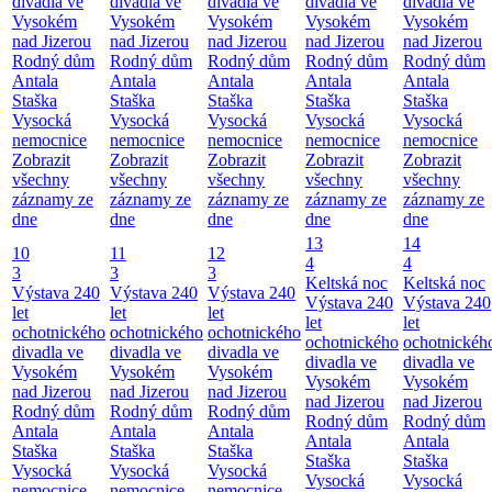
divadla ve
divadla ve
divadla ve
divadla ve
divadla ve
Vysokém
Vysokém
Vysokém
Vysokém
Vysokém
nad Jizerou
nad Jizerou
nad Jizerou
nad Jizerou
nad Jizerou
Rodný dům
Rodný dům
Rodný dům
Rodný dům
Rodný dům
Antala
Antala
Antala
Antala
Antala
Staška
Staška
Staška
Staška
Staška
Vysocká
Vysocká
Vysocká
Vysocká
Vysocká
nemocnice
nemocnice
nemocnice
nemocnice
nemocnice
Zobrazit
Zobrazit
Zobrazit
Zobrazit
Zobrazit
všechny
všechny
všechny
všechny
všechny
záznamy ze
záznamy ze
záznamy ze
záznamy ze
záznamy ze
dne
dne
dne
dne
dne
13
14
10
11
12
4
4
3
3
3
Keltská noc
Keltská noc
Výstava 240
Výstava 240
Výstava 240
Výstava 240
Výstava 240
let
let
let
let
let
ochotnického
ochotnického
ochotnického
ochotnického
ochotnickéh
divadla ve
divadla ve
divadla ve
divadla ve
divadla ve
Vysokém
Vysokém
Vysokém
Vysokém
Vysokém
nad Jizerou
nad Jizerou
nad Jizerou
nad Jizerou
nad Jizerou
Rodný dům
Rodný dům
Rodný dům
Rodný dům
Rodný dům
Antala
Antala
Antala
Antala
Antala
Staška
Staška
Staška
Staška
Staška
Vysocká
Vysocká
Vysocká
Vysocká
Vysocká
nemocnice
nemocnice
nemocnice