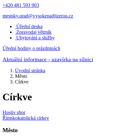
+420 481 593 903
mestsky.urad@vysokenadjizerou.cz
Úřední deska
Zpravodaj větrník
Ubytování a služby
Úřední hodiny o prázdninách
Aktuální informace
- uzavírka na silnici
Úvodní stránka
Město
Církve
Církve
Husův sbor
Římskokatolická církev
Město