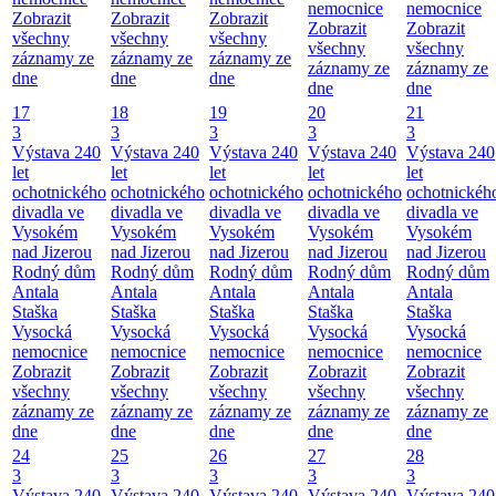
nemocnice
nemocnice
Zobrazit
Zobrazit
Zobrazit
Zobrazit
Zobrazit
všechny
všechny
všechny
všechny
všechny
záznamy ze
záznamy ze
záznamy ze
záznamy ze
záznamy ze
dne
dne
dne
dne
dne
17
18
19
20
21
3
3
3
3
3
Výstava 240
Výstava 240
Výstava 240
Výstava 240
Výstava 240
let
let
let
let
let
ochotnického
ochotnického
ochotnického
ochotnického
ochotnickéh
divadla ve
divadla ve
divadla ve
divadla ve
divadla ve
Vysokém
Vysokém
Vysokém
Vysokém
Vysokém
nad Jizerou
nad Jizerou
nad Jizerou
nad Jizerou
nad Jizerou
Rodný dům
Rodný dům
Rodný dům
Rodný dům
Rodný dům
Antala
Antala
Antala
Antala
Antala
Staška
Staška
Staška
Staška
Staška
Vysocká
Vysocká
Vysocká
Vysocká
Vysocká
nemocnice
nemocnice
nemocnice
nemocnice
nemocnice
Zobrazit
Zobrazit
Zobrazit
Zobrazit
Zobrazit
všechny
všechny
všechny
všechny
všechny
záznamy ze
záznamy ze
záznamy ze
záznamy ze
záznamy ze
dne
dne
dne
dne
dne
24
25
26
27
28
3
3
3
3
3
Výstava 240
Výstava 240
Výstava 240
Výstava 240
Výstava 240