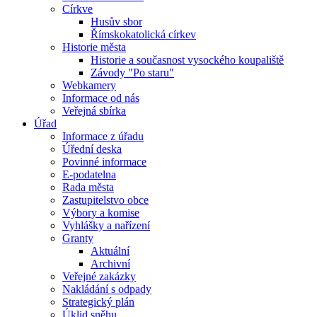
Církve
Husův sbor
Římskokatolická církev
Historie města
Historie a současnost vysockého koupaliště
Závody "Po staru"
Webkamery
Informace od nás
Veřejná sbírka
Úřad
Informace z úřadu
Úřední deska
Povinné informace
E-podatelna
Rada města
Zastupitelstvo obce
Výbory a komise
Vyhlášky a nařízení
Granty
Aktuální
Archivní
Veřejné zakázky
Nakládání s odpady
Strategický plán
Úklid sněhu