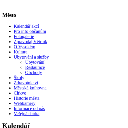
Město
Kalendář akcí
Pro info občanům
Fotogalerie
Zpravodaj Větrník
O Vysokém
Kultura
Ubytování a služby
Ubytování
Restaurace
Obchody
Školy
Zdravotnictví
Městská knihovna
Církve
Historie města
Webkamery
Informace od nás
Veřejná sbírka
Kalendář