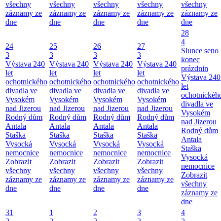
všechny
všechny
všechny
všechny
všechny
záznamy ze
záznamy ze
záznamy ze
záznamy ze
záznamy ze
dne
dne
dne
dne
dne
28
4
24
25
26
27
Slunce seno
3
3
3
3
konec
Výstava 240
Výstava 240
Výstava 240
Výstava 240
prázdnin
let
let
let
let
Výstava 240
ochotnického
ochotnického
ochotnického
ochotnického
let
divadla ve
divadla ve
divadla ve
divadla ve
ochotnickéh
Vysokém
Vysokém
Vysokém
Vysokém
divadla ve
nad Jizerou
nad Jizerou
nad Jizerou
nad Jizerou
Vysokém
Rodný dům
Rodný dům
Rodný dům
Rodný dům
nad Jizerou
Antala
Antala
Antala
Antala
Rodný dům
Staška
Staška
Staška
Staška
Antala
Vysocká
Vysocká
Vysocká
Vysocká
Staška
nemocnice
nemocnice
nemocnice
nemocnice
Vysocká
Zobrazit
Zobrazit
Zobrazit
Zobrazit
nemocnice
všechny
všechny
všechny
všechny
Zobrazit
záznamy ze
záznamy ze
záznamy ze
záznamy ze
všechny
dne
dne
dne
dne
záznamy ze
dne
31
1
2
3
4