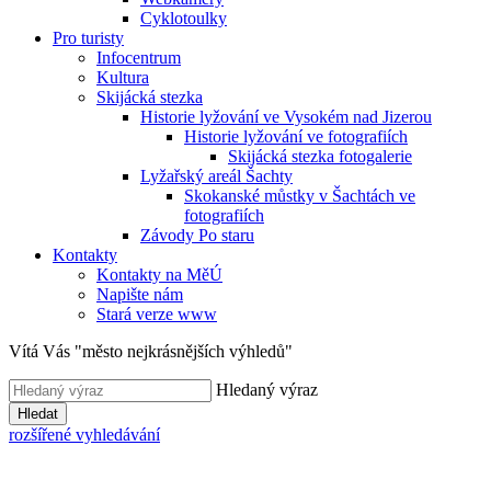
Cyklotoulky
Pro turisty
Infocentrum
Kultura
Skijácká stezka
Historie lyžování ve Vysokém nad Jizerou
Historie lyžování ve fotografiích
Skijácká stezka fotogalerie
Lyžařský areál Šachty
Skokanské můstky v Šachtách ve
fotografiích
Závody Po staru
Kontakty
Kontakty na MěÚ
Napište nám
Stará verze www
Vítá Vás "město nejkrásnějších výhledů"
Hledaný výraz
Hledat
rozšířené vyhledávání