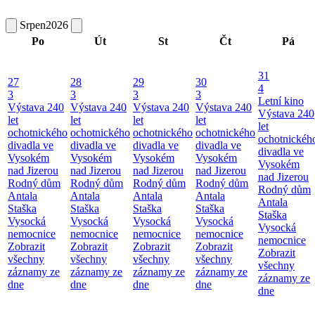
Srpen
2026
Po
Út
St
Čt
Pá
31
27
28
29
30
4
3
3
3
3
Letní kino
Výstava 240
Výstava 240
Výstava 240
Výstava 240
Výstava 240
let
let
let
let
let
ochotnického
ochotnického
ochotnického
ochotnického
ochotnickéh
divadla ve
divadla ve
divadla ve
divadla ve
divadla ve
Vysokém
Vysokém
Vysokém
Vysokém
Vysokém
nad Jizerou
nad Jizerou
nad Jizerou
nad Jizerou
nad Jizerou
Rodný dům
Rodný dům
Rodný dům
Rodný dům
Rodný dům
Antala
Antala
Antala
Antala
Antala
Staška
Staška
Staška
Staška
Staška
Vysocká
Vysocká
Vysocká
Vysocká
Vysocká
nemocnice
nemocnice
nemocnice
nemocnice
nemocnice
Zobrazit
Zobrazit
Zobrazit
Zobrazit
Zobrazit
všechny
všechny
všechny
všechny
všechny
záznamy ze
záznamy ze
záznamy ze
záznamy ze
záznamy ze
dne
dne
dne
dne
dne