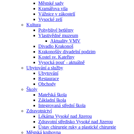
Městské sady
Kramářova vila
Vážnice v zákostelí
Vysocké zelí
Kultura
Pohyblivé betlémy
Vlastivědné muzeum
Aktuality VMV
Divadlo Krakonoš
Krakonošův divadelní podzim
Kostel sv. Kateřiny
Vysocká pouť - aktuálně
Ubytování a služby
Ubytování
Restaurace
Obchody
Školy
Mateřská škola
Základní škola
Integrovaná střední škola
Zdravotnictví
Lékárna Vysoké nad Jizerou
Zdravotní středisko Vysoké nad Jizerou
Ústav chirurgie ruky a plastické chirurgie
Městská knihovna