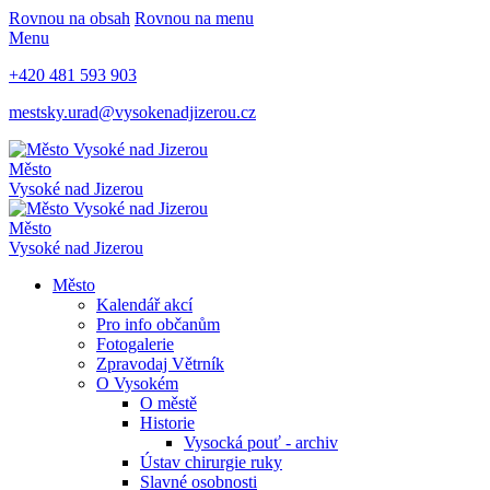
Rovnou na obsah
Rovnou na menu
Menu
+420 481 593 903
mestsky.urad@vysokenadjizerou.cz
Město
Vysoké nad Jizerou
Město
Vysoké nad Jizerou
Město
Kalendář akcí
Pro info občanům
Fotogalerie
Zpravodaj Větrník
O Vysokém
O městě
Historie
Vysocká pouť - archiv
Ústav chirurgie ruky
Slavné osobnosti