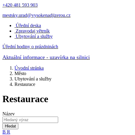
+420 481 593 903
mestsky.urad@vysokenadjizerou.cz
Úřední deska
Zpravodaj větrník
Ubytování a služby
Úřední hodiny o prázdninách
Aktuální informace
- uzavírka na silnici
Úvodní stránka
Město
Ubytování a služby
Restaurace
Restaurace
Název
Hledat
B
R