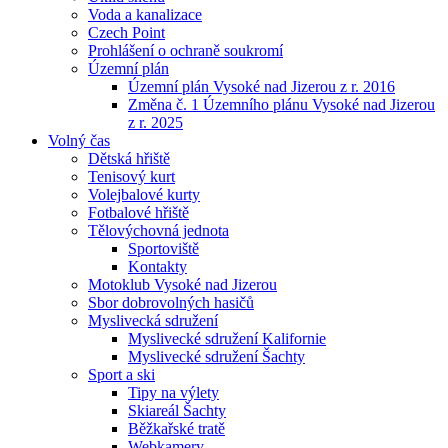
Voda a kanalizace
Czech Point
Prohlášení o ochraně soukromí
Územní plán
Územní plán Vysoké nad Jizerou z r. 2016
Změna č. 1 Územního plánu Vysoké nad Jizerou
z r. 2025
Volný čas
Dětská hřiště
Tenisový kurt
Volejbalové kurty
Fotbalové hřiště
Tělovýchovná jednota
Sportoviště
Kontakty
Motoklub Vysoké nad Jizerou
Sbor dobrovolných hasičů
Myslivecká sdružení
Myslivecké sdružení Kalifornie
Myslivecké sdružení Šachty
Sport a ski
Tipy na výlety
Skiareál Šachty
Běžkařské tratě
Webkamery