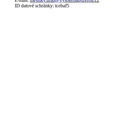
E-mail:
mestsky.urad@vysokenadjizerou.cz
ID datové schránky: tcebaf5