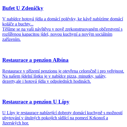
Bufet U Zdeničky
V nabídce hotová jídla a domácí polévky, ke kávě nabízíme domácí
koláče a buchty...
Těšíme se na vaši návštěvu v nově zrekonstruovaném občerstvení s
rozšířenou kapacitou jídel, novou kuchyní a novým sociálním
zařízením.
Restaurace a penzion Albína
Restaurace v přízemí penzionu je otevřena celoročně i pro veřejnost.
Na našem jídelní lístku je v nabídce pizza, minutky, saláty,
dezerty,ale i hotová jídla v odpoledních hodinách.
Restaurace a penzion U Lípy
U Lípy je restaurace nabízející dobroty domácí kuchyně s možností
ubytování v útulných pokojích sídlící na pomezí Krkonoš a
Jizerských hor.