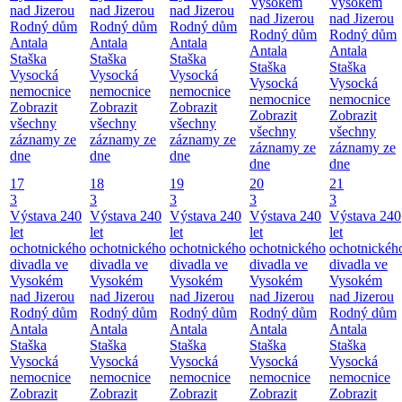
Vysokém
Vysokém
nad Jizerou
nad Jizerou
nad Jizerou
nad Jizerou
nad Jizerou
Rodný dům
Rodný dům
Rodný dům
Rodný dům
Rodný dům
Antala
Antala
Antala
Antala
Antala
Staška
Staška
Staška
Staška
Staška
Vysocká
Vysocká
Vysocká
Vysocká
Vysocká
nemocnice
nemocnice
nemocnice
nemocnice
nemocnice
Zobrazit
Zobrazit
Zobrazit
Zobrazit
Zobrazit
všechny
všechny
všechny
všechny
všechny
záznamy ze
záznamy ze
záznamy ze
záznamy ze
záznamy ze
dne
dne
dne
dne
dne
17
18
19
20
21
3
3
3
3
3
Výstava 240
Výstava 240
Výstava 240
Výstava 240
Výstava 240
let
let
let
let
let
ochotnického
ochotnického
ochotnického
ochotnického
ochotnickéh
divadla ve
divadla ve
divadla ve
divadla ve
divadla ve
Vysokém
Vysokém
Vysokém
Vysokém
Vysokém
nad Jizerou
nad Jizerou
nad Jizerou
nad Jizerou
nad Jizerou
Rodný dům
Rodný dům
Rodný dům
Rodný dům
Rodný dům
Antala
Antala
Antala
Antala
Antala
Staška
Staška
Staška
Staška
Staška
Vysocká
Vysocká
Vysocká
Vysocká
Vysocká
nemocnice
nemocnice
nemocnice
nemocnice
nemocnice
Zobrazit
Zobrazit
Zobrazit
Zobrazit
Zobrazit