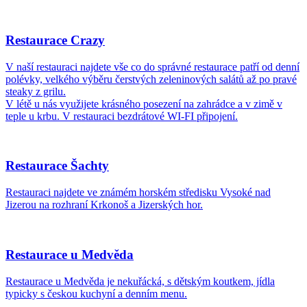
Restaurace Crazy
V naší restauraci najdete vše co do správné restaurace patří od denní
polévky, velkého výběru čerstvých zeleninových salátů až po pravé
steaky z grilu.
V létě u nás využijete krásného posezení na zahrádce a v zimě v
teple u krbu. V restauraci bezdrátové WI-FI připojení.
Restaurace Šachty
Restauraci najdete ve známém horském středisku Vysoké nad
Jizerou na rozhraní Krkonoš a Jizerských hor.
Restaurace u Medvěda
Restaurace u Medvěda je nekuřácká, s dětským koutkem, jídla
typicky s českou kuchyní a denním menu.