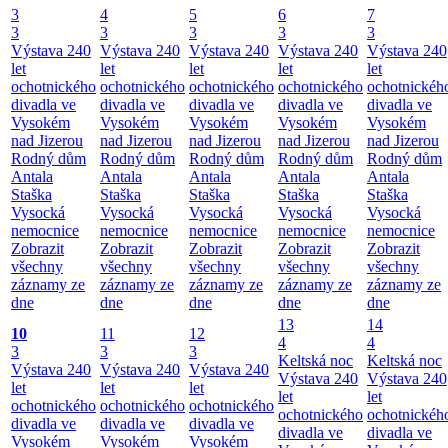
3
4
5
6
7
3
3
3
3
3
Výstava 240
Výstava 240
Výstava 240
Výstava 240
Výstava 240
let
let
let
let
let
ochotnického
ochotnického
ochotnického
ochotnického
ochotnickéh
divadla ve
divadla ve
divadla ve
divadla ve
divadla ve
Vysokém
Vysokém
Vysokém
Vysokém
Vysokém
nad Jizerou
nad Jizerou
nad Jizerou
nad Jizerou
nad Jizerou
Rodný dům
Rodný dům
Rodný dům
Rodný dům
Rodný dům
Antala
Antala
Antala
Antala
Antala
Staška
Staška
Staška
Staška
Staška
Vysocká
Vysocká
Vysocká
Vysocká
Vysocká
nemocnice
nemocnice
nemocnice
nemocnice
nemocnice
Zobrazit
Zobrazit
Zobrazit
Zobrazit
Zobrazit
všechny
všechny
všechny
všechny
všechny
záznamy ze
záznamy ze
záznamy ze
záznamy ze
záznamy ze
dne
dne
dne
dne
dne
13
14
10
11
12
4
4
3
3
3
Keltská noc
Keltská noc
Výstava 240
Výstava 240
Výstava 240
Výstava 240
Výstava 240
let
let
let
let
let
ochotnického
ochotnického
ochotnického
ochotnického
ochotnickéh
divadla ve
divadla ve
divadla ve
divadla ve
divadla ve
Vysokém
Vysokém
Vysokém