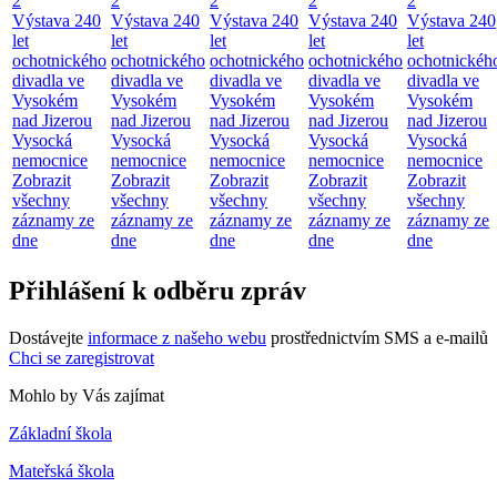
2
2
2
2
2
Výstava 240
Výstava 240
Výstava 240
Výstava 240
Výstava 240
let
let
let
let
let
ochotnického
ochotnického
ochotnického
ochotnického
ochotnickéh
divadla ve
divadla ve
divadla ve
divadla ve
divadla ve
Vysokém
Vysokém
Vysokém
Vysokém
Vysokém
nad Jizerou
nad Jizerou
nad Jizerou
nad Jizerou
nad Jizerou
Vysocká
Vysocká
Vysocká
Vysocká
Vysocká
nemocnice
nemocnice
nemocnice
nemocnice
nemocnice
Zobrazit
Zobrazit
Zobrazit
Zobrazit
Zobrazit
všechny
všechny
všechny
všechny
všechny
záznamy ze
záznamy ze
záznamy ze
záznamy ze
záznamy ze
dne
dne
dne
dne
dne
Přihlášení k odběru zpráv
Dostávejte
informace z našeho webu
prostřednictvím SMS a e-mailů
Chci se zaregistrovat
Mohlo by Vás zajímat
Základní škola
Mateřská škola