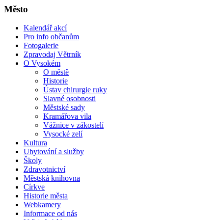
Město
Kalendář akcí
Pro info občanům
Fotogalerie
Zpravodaj Větrník
O Vysokém
O městě
Historie
Ústav chirurgie ruky
Slavné osobnosti
Městské sady
Kramářova vila
Vážnice v zákostelí
Vysocké zelí
Kultura
Ubytování a služby
Školy
Zdravotnictví
Městská knihovna
Církve
Historie města
Webkamery
Informace od nás