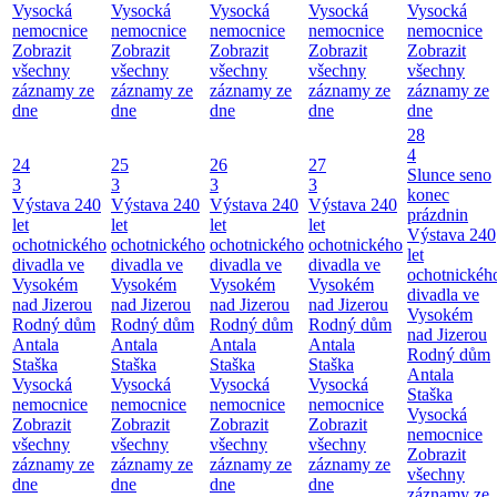
Vysocká
Vysocká
Vysocká
Vysocká
Vysocká
nemocnice
nemocnice
nemocnice
nemocnice
nemocnice
Zobrazit
Zobrazit
Zobrazit
Zobrazit
Zobrazit
všechny
všechny
všechny
všechny
všechny
záznamy ze
záznamy ze
záznamy ze
záznamy ze
záznamy ze
dne
dne
dne
dne
dne
28
4
24
25
26
27
Slunce seno
3
3
3
3
konec
Výstava 240
Výstava 240
Výstava 240
Výstava 240
prázdnin
let
let
let
let
Výstava 240
ochotnického
ochotnického
ochotnického
ochotnického
let
divadla ve
divadla ve
divadla ve
divadla ve
ochotnickéh
Vysokém
Vysokém
Vysokém
Vysokém
divadla ve
nad Jizerou
nad Jizerou
nad Jizerou
nad Jizerou
Vysokém
Rodný dům
Rodný dům
Rodný dům
Rodný dům
nad Jizerou
Antala
Antala
Antala
Antala
Rodný dům
Staška
Staška
Staška
Staška
Antala
Vysocká
Vysocká
Vysocká
Vysocká
Staška
nemocnice
nemocnice
nemocnice
nemocnice
Vysocká
Zobrazit
Zobrazit
Zobrazit
Zobrazit
nemocnice
všechny
všechny
všechny
všechny
Zobrazit
záznamy ze
záznamy ze
záznamy ze
záznamy ze
všechny
dne
dne
dne
dne
záznamy ze