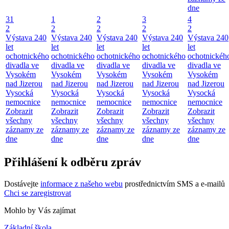
dne
31
1
2
3
4
2
2
2
2
2
Výstava 240
Výstava 240
Výstava 240
Výstava 240
Výstava 240
let
let
let
let
let
ochotnického
ochotnického
ochotnického
ochotnického
ochotnickéh
divadla ve
divadla ve
divadla ve
divadla ve
divadla ve
Vysokém
Vysokém
Vysokém
Vysokém
Vysokém
nad Jizerou
nad Jizerou
nad Jizerou
nad Jizerou
nad Jizerou
Vysocká
Vysocká
Vysocká
Vysocká
Vysocká
nemocnice
nemocnice
nemocnice
nemocnice
nemocnice
Zobrazit
Zobrazit
Zobrazit
Zobrazit
Zobrazit
všechny
všechny
všechny
všechny
všechny
záznamy ze
záznamy ze
záznamy ze
záznamy ze
záznamy ze
dne
dne
dne
dne
dne
Přihlášení k odběru zpráv
Dostávejte
informace z našeho webu
prostřednictvím SMS a e-mailů
Chci se zaregistrovat
Mohlo by Vás zajímat
Základní škola