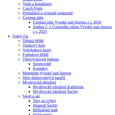
Voda a kanalizace
Czech Point
Prohlášení o ochraně soukromí
Územní plán
Územní plán Vysoké nad Jizerou z r. 2016
Změna č. 1 Územního plánu Vysoké nad Jizerou
z r. 2025
Volný čas
Dětská hřiště
Tenisový kurt
Volejbalové kurty
Fotbalové hřiště
Tělovýchovná jednota
Sportoviště
Kontakty
Motoklub Vysoké nad Jizerou
Sbor dobrovolných hasičů
Myslivecká sdružení
Myslivecké sdružení Kalifornie
Myslivecké sdružení Šachty
Sport a ski
Tipy na výlety
Skiareál Šachty
Běžkařské tratě
Webkamery