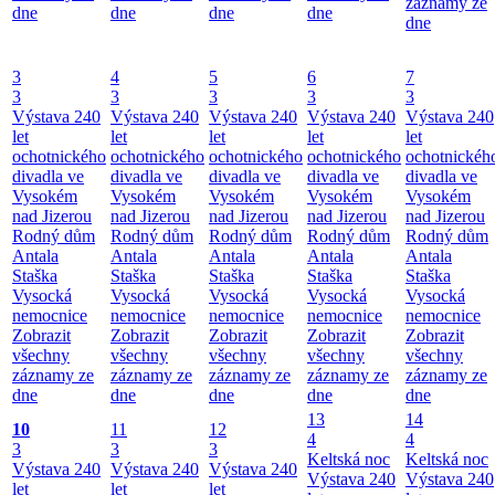
záznamy ze
dne
dne
dne
dne
dne
3
4
5
6
7
3
3
3
3
3
Výstava 240
Výstava 240
Výstava 240
Výstava 240
Výstava 240
let
let
let
let
let
ochotnického
ochotnického
ochotnického
ochotnického
ochotnickéh
divadla ve
divadla ve
divadla ve
divadla ve
divadla ve
Vysokém
Vysokém
Vysokém
Vysokém
Vysokém
nad Jizerou
nad Jizerou
nad Jizerou
nad Jizerou
nad Jizerou
Rodný dům
Rodný dům
Rodný dům
Rodný dům
Rodný dům
Antala
Antala
Antala
Antala
Antala
Staška
Staška
Staška
Staška
Staška
Vysocká
Vysocká
Vysocká
Vysocká
Vysocká
nemocnice
nemocnice
nemocnice
nemocnice
nemocnice
Zobrazit
Zobrazit
Zobrazit
Zobrazit
Zobrazit
všechny
všechny
všechny
všechny
všechny
záznamy ze
záznamy ze
záznamy ze
záznamy ze
záznamy ze
dne
dne
dne
dne
dne
13
14
10
11
12
4
4
3
3
3
Keltská noc
Keltská noc
Výstava 240
Výstava 240
Výstava 240
Výstava 240
Výstava 240
let
let
let