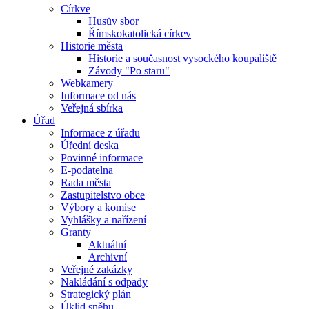
Církve
Husův sbor
Římskokatolická církev
Historie města
Historie a současnost vysockého koupaliště
Závody "Po staru"
Webkamery
Informace od nás
Veřejná sbírka
Úřad
Informace z úřadu
Úřední deska
Povinné informace
E-podatelna
Rada města
Zastupitelstvo obce
Výbory a komise
Vyhlášky a nařízení
Granty
Aktuální
Archivní
Veřejné zakázky
Nakládání s odpady
Strategický plán
Úklid sněhu