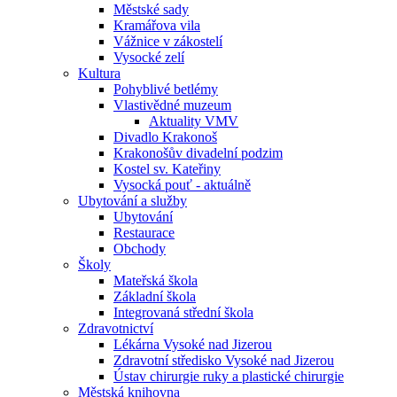
Městské sady
Kramářova vila
Vážnice v zákostelí
Vysocké zelí
Kultura
Pohyblivé betlémy
Vlastivědné muzeum
Aktuality VMV
Divadlo Krakonoš
Krakonošův divadelní podzim
Kostel sv. Kateřiny
Vysocká pouť - aktuálně
Ubytování a služby
Ubytování
Restaurace
Obchody
Školy
Mateřská škola
Základní škola
Integrovaná střední škola
Zdravotnictví
Lékárna Vysoké nad Jizerou
Zdravotní středisko Vysoké nad Jizerou
Ústav chirurgie ruky a plastické chirurgie
Městská knihovna