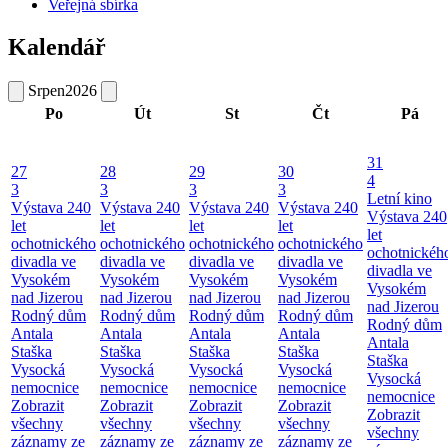
Veřejná sbírka
Kalendář
Srpen
2026
Po
Út
St
Čt
Pá
31
27
28
29
30
4
3
3
3
3
Letní kino
Výstava 240
Výstava 240
Výstava 240
Výstava 240
Výstava 240
let
let
let
let
let
ochotnického
ochotnického
ochotnického
ochotnického
ochotnickéh
divadla ve
divadla ve
divadla ve
divadla ve
divadla ve
Vysokém
Vysokém
Vysokém
Vysokém
Vysokém
nad Jizerou
nad Jizerou
nad Jizerou
nad Jizerou
nad Jizerou
Rodný dům
Rodný dům
Rodný dům
Rodný dům
Rodný dům
Antala
Antala
Antala
Antala
Antala
Staška
Staška
Staška
Staška
Staška
Vysocká
Vysocká
Vysocká
Vysocká
Vysocká
nemocnice
nemocnice
nemocnice
nemocnice
nemocnice
Zobrazit
Zobrazit
Zobrazit
Zobrazit
Zobrazit
všechny
všechny
všechny
všechny
všechny
záznamy ze
záznamy ze
záznamy ze
záznamy ze