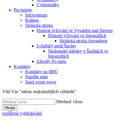
Cyklotoulky
Pro turisty
Infocentrum
Kultura
Skijácká stezka
Historie lyžování ve Vysokém nad Jizerou
Historie lyžování ve fotografiích
Skijácká stezka fotogalerie
Lyžařský areál Šachty
Skokanské můstky v Šachtách ve
fotografiích
Závody Po staru
Kontakty
Kontakty na MěÚ
Napište nám
Stará verze www
Vítá Vás "město nejkrásnějších výhledů"
Hledaný výraz
Hledat
rozšířené vyhledávání