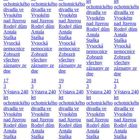
let
let
ochotnického
ochotnického
ochotnického
ochotnického
ochotnickéh
divadla ve
divadla ve
divadla ve
divadla ve
divadla ve
Vysokém
Vysokém
Vysokém
Vysokém
Vysokém
nad Jizerou
nad Jizerou
nad Jizerou
nad Jizerou
nad Jizerou
Rodný dům
Rodný dům
Rodný dům
Rodný dům
Rodný dům
Antala
Antala
Antala
Antala
Antala
Staška
Staška
Staška
Staška
Staška
Vysocká
Vysocká
Vysocká
Vysocká
Vysocká
nemocnice
nemocnice
nemocnice
nemocnice
nemocnice
Zobrazit
Zobrazit
Zobrazit
Zobrazit
Zobrazit
všechny
všechny
všechny
všechny
všechny
záznamy ze
záznamy ze
záznamy ze
záznamy ze
záznamy ze
dne
dne
dne
dne
dne
17
18
19
20
21
3
3
3
3
3
Výstava 240
Výstava 240
Výstava 240
Výstava 240
Výstava 240
let
let
let
let
let
ochotnického
ochotnického
ochotnického
ochotnického
ochotnickéh
divadla ve
divadla ve
divadla ve
divadla ve
divadla ve
Vysokém
Vysokém
Vysokém
Vysokém
Vysokém
nad Jizerou
nad Jizerou
nad Jizerou
nad Jizerou
nad Jizerou
Rodný dům
Rodný dům
Rodný dům
Rodný dům
Rodný dům
Antala
Antala
Antala
Antala
Antala
Staška
Staška
Staška
Staška
Staška