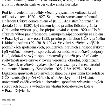
a první patriarcha Církve československé husitské.
Pod jeho vedením proběhly všechny významné vnitrocírkevní
události v letech 1920–1927. Stál u zrodu samostatné reformní
a národní Církve československé (8. 1. 1920, státního uznání se jí
dostalo 15. 9. 1920), byl členem jejího prvního řídícího grémia
Církevního výboru, po jeho přejmenování v srpnu 1920 na Ústřední
církevní výbor pak předsedou. Biskupem západočeským se sídlem
v Praze byl zvolen v roce 1923, prvním patriarchou CČS v průběhu
I. řádného sněmu (29.–30. 8. 1924). Ve velmi složitých vnějších
podmínkách společenských, politických, právních a hospodářských
i při vnitřních ideových sporech, ale za nadšené a obětavé podpory
laiků, dokázal se svými spolupracovníky položit pevné základy
svébytnosti nové církve v rovině věroučné, obřadní, organizační,
vzdělávací, osvětové i vydavatelské a navázat první mezinárodní
ekumenické kontakty (Stockholm 1925, USA 1925–1926).
Důkazem správnosti zvolených postupů byla postupná konsolidace
CČS, vzrůstající počet věřících, náboženských obcí i vlastních
univerzitně vzdělávaných duchovních, spontánní výstavba nových
sborových budov a vybudování vlastní bohoslovecké koleje
v Praze-Dejvicích.