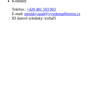
Kontakty
Telefon.:
+420 481 593 903
E-mail:
mestsky.urad@vysokenadjizerou.cz
ID datové schránky: tcebaf5