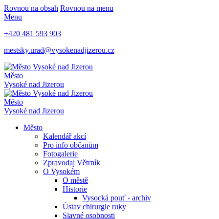
Rovnou na obsah
Rovnou na menu
Menu
+420 481 593 903
mestsky.urad@vysokenadjizerou.cz
Město
Vysoké nad Jizerou
Město
Vysoké nad Jizerou
Město
Kalendář akcí
Pro info občanům
Fotogalerie
Zpravodaj Větrník
O Vysokém
O městě
Historie
Vysocká pouť - archiv
Ústav chirurgie ruky
Slavné osobnosti