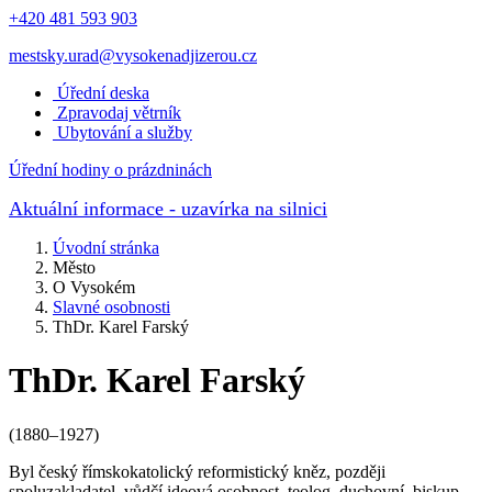
+420 481 593 903
mestsky.urad@vysokenadjizerou.cz
Úřední deska
Zpravodaj větrník
Ubytování a služby
Úřední hodiny o prázdninách
Aktuální informace
- uzavírka na silnici
Úvodní stránka
Město
O Vysokém
Slavné osobnosti
ThDr. Karel Farský
ThDr. Karel Farský
(1880–1927)
Byl český římskokatolický reformistický kněz, později
spoluzakladatel, vůdčí ideová osobnost, teolog, duchovní, biskup