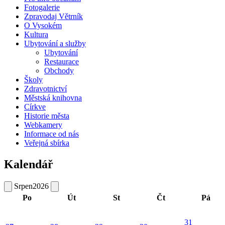
Fotogalerie
Zpravodaj Větrník
O Vysokém
Kultura
Ubytování a služby
Ubytování
Restaurace
Obchody
Školy
Zdravotnictví
Městská knihovna
Církve
Historie města
Webkamery
Informace od nás
Veřejná sbírka
Kalendář
Srpen
2026
Po
Út
St
Čt
Pá
31