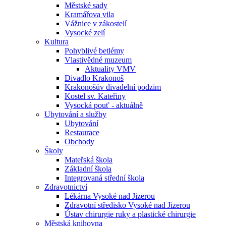
Městské sady
Kramářova vila
Vážnice v zákostelí
Vysocké zelí
Kultura
Pohyblivé betlémy
Vlastivědné muzeum
Aktuality VMV
Divadlo Krakonoš
Krakonošův divadelní podzim
Kostel sv. Kateřiny
Vysocká pouť - aktuálně
Ubytování a služby
Ubytování
Restaurace
Obchody
Školy
Mateřská škola
Základní škola
Integrovaná střední škola
Zdravotnictví
Lékárna Vysoké nad Jizerou
Zdravotní středisko Vysoké nad Jizerou
Ústav chirurgie ruky a plastické chirurgie
Městská knihovna