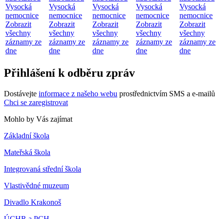
Vysocká
Vysocká
Vysocká
Vysocká
Vysocká
nemocnice
nemocnice
nemocnice
nemocnice
nemocnice
Zobrazit
Zobrazit
Zobrazit
Zobrazit
Zobrazit
všechny
všechny
všechny
všechny
všechny
záznamy ze
záznamy ze
záznamy ze
záznamy ze
záznamy ze
dne
dne
dne
dne
dne
Přihlášení k odběru zpráv
Dostávejte
informace z našeho webu
prostřednictvím SMS a e-mailů
Chci se zaregistrovat
Mohlo by Vás zajímat
Základní škola
Mateřská škola
Integrovaná střední škola
Vlastivědné muzeum
Divadlo Krakonoš
ÚCHR a PCH