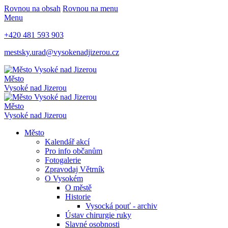
Rovnou na obsah
Rovnou na menu
Menu
+420 481 593 903
mestsky.urad@vysokenadjizerou.cz
Město
Vysoké nad Jizerou
Město
Vysoké nad Jizerou
Město
Kalendář akcí
Pro info občanům
Fotogalerie
Zpravodaj Větrník
O Vysokém
O městě
Historie
Vysocká pouť - archiv
Ústav chirurgie ruky
Slavné osobnosti