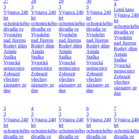
27
28
29
30
4
3
3
3
3
Letní kino
Výstava 240
Výstava 240
Výstava 240
Výstava 240
Výstava 240
let
let
let
let
let
ochotnického
ochotnického
ochotnického
ochotnického
ochotnickéh
divadla ve
divadla ve
divadla ve
divadla ve
divadla ve
Vysokém
Vysokém
Vysokém
Vysokém
Vysokém
nad Jizerou
nad Jizerou
nad Jizerou
nad Jizerou
nad Jizerou
Rodný dům
Rodný dům
Rodný dům
Rodný dům
Rodný dům
Antala
Antala
Antala
Antala
Antala
Staška
Staška
Staška
Staška
Staška
Vysocká
Vysocká
Vysocká
Vysocká
Vysocká
nemocnice
nemocnice
nemocnice
nemocnice
nemocnice
Zobrazit
Zobrazit
Zobrazit
Zobrazit
Zobrazit
všechny
všechny
všechny
všechny
všechny
záznamy ze
záznamy ze
záznamy ze
záznamy ze
záznamy ze
dne
dne
dne
dne
dne
3
4
5
6
7
3
3
3
3
3
Výstava 240
Výstava 240
Výstava 240
Výstava 240
Výstava 240
let
let
let
let
let
ochotnického
ochotnického
ochotnického
ochotnického
ochotnickéh
divadla ve
divadla ve
divadla ve
divadla ve
divadla ve