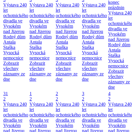
konec
Výstava 240
Výstava 240
Výstava 240
Výstava 240
prázdnin
let
let
let
let
Výstava 240
ochotnického
ochotnického
ochotnického
ochotnického
let
divadla ve
divadla ve
divadla ve
divadla ve
ochotnickéh
Vysokém
Vysokém
Vysokém
Vysokém
divadla ve
nad Jizerou
nad Jizerou
nad Jizerou
nad Jizerou
Vysokém
Rodný dům
Rodný dům
Rodný dům
Rodný dům
nad Jizerou
Antala
Antala
Antala
Antala
Rodný dům
Staška
Staška
Staška
Staška
Antala
Vysocká
Vysocká
Vysocká
Vysocká
Staška
nemocnice
nemocnice
nemocnice
nemocnice
Vysocká
Zobrazit
Zobrazit
Zobrazit
Zobrazit
nemocnice
všechny
všechny
všechny
všechny
Zobrazit
záznamy ze
záznamy ze
záznamy ze
záznamy ze
všechny
dne
dne
dne
dne
záznamy ze
dne
31
1
2
3
4
2
2
2
2
2
Výstava 240
Výstava 240
Výstava 240
Výstava 240
Výstava 240
let
let
let
let
let
ochotnického
ochotnického
ochotnického
ochotnického
ochotnickéh
divadla ve
divadla ve
divadla ve
divadla ve
divadla ve
Vysokém
Vysokém
Vysokém
Vysokém
Vysokém
nad Jizerou
nad Jizerou
nad Jizerou
nad Jizerou
nad Jizerou