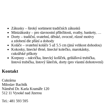
Zákusky – široký sortiment tradičních zákusků
Minizákusky – pro slavnostní příležitosti, svatby, bankety, …
Dorty – tradiční, svatební, dětské, ovocné, různé motivy
a zdobení dle přání a dohody
Koláče – svatební koláče 5 až 5.5 cm (jiná velikost dohodou)
Kokosky, linecké třené, linecké kolečko, marokánky,
cukrářské piškoty
Korpusy – rakvička, linecký košíček, griliášová trubička,
listová trubička, listový šáteček, dorty (pro vlastní dohotovení)
Kontakt
Cukrárna
Miloslav Bachtík
Náměstí Dr. Karla Kramáře 120
512 11 Vysoké nad Jizerou
Tel.: 481 593 595