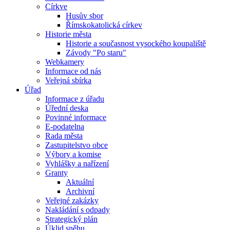
Církve
Husův sbor
Římskokatolická církev
Historie města
Historie a současnost vysockého koupaliště
Závody "Po staru"
Webkamery
Informace od nás
Veřejná sbírka
Úřad
Informace z úřadu
Úřední deska
Povinné informace
E-podatelna
Rada města
Zastupitelstvo obce
Výbory a komise
Vyhlášky a nařízení
Granty
Aktuální
Archivní
Veřejné zakázky
Nakládání s odpady
Strategický plán
Úklid sněhu