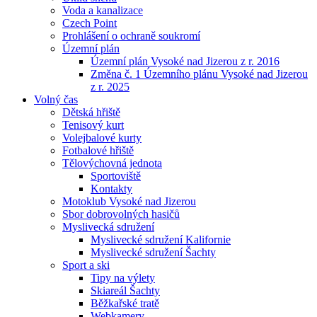
Voda a kanalizace
Czech Point
Prohlášení o ochraně soukromí
Územní plán
Územní plán Vysoké nad Jizerou z r. 2016
Změna č. 1 Územního plánu Vysoké nad Jizerou
z r. 2025
Volný čas
Dětská hřiště
Tenisový kurt
Volejbalové kurty
Fotbalové hřiště
Tělovýchovná jednota
Sportoviště
Kontakty
Motoklub Vysoké nad Jizerou
Sbor dobrovolných hasičů
Myslivecká sdružení
Myslivecké sdružení Kalifornie
Myslivecké sdružení Šachty
Sport a ski
Tipy na výlety
Skiareál Šachty
Běžkařské tratě
Webkamery