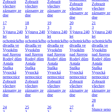
Zobrazit
Zobrazit
Zobrazit
Zobrazit
Zobrazit
všechny
všechny
všechny
všechny
všechny
záznamy ze
záznamy ze
záznamy ze
záznamy ze
záznamy ze
dne
dne
dne
dne
dne
17
18
19
20
21
3
3
3
3
3
Výstava 240
Výstava 240
Výstava 240
Výstava 240
Výstava 240
let
let
let
let
let
ochotnického
ochotnického
ochotnického
ochotnického
ochotnickéh
divadla ve
divadla ve
divadla ve
divadla ve
divadla ve
Vysokém
Vysokém
Vysokém
Vysokém
Vysokém
nad Jizerou
nad Jizerou
nad Jizerou
nad Jizerou
nad Jizerou
Rodný dům
Rodný dům
Rodný dům
Rodný dům
Rodný dům
Antala
Antala
Antala
Antala
Antala
Staška
Staška
Staška
Staška
Staška
Vysocká
Vysocká
Vysocká
Vysocká
Vysocká
nemocnice
nemocnice
nemocnice
nemocnice
nemocnice
Zobrazit
Zobrazit
Zobrazit
Zobrazit
Zobrazit
všechny
všechny
všechny
všechny
všechny
záznamy ze
záznamy ze
záznamy ze
záznamy ze
záznamy ze
dne
dne
dne
dne
dne
28
4
24
25
26
27
Slunce seno
3
3
3
3