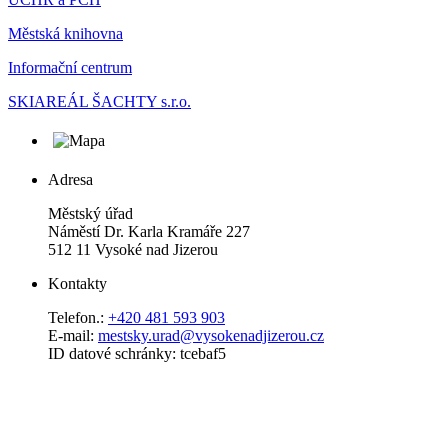
Městská knihovna
Informační centrum
SKIAREÁL ŠACHTY s.r.o.
Adresa
Městský úřad
Náměstí Dr. Karla Kramáře 227
512 11 Vysoké nad Jizerou
Kontakty
Telefon.:
+420 481 593 903
E-mail:
mestsky.urad@vysokenadjizerou.cz
ID datové schránky: tcebaf5