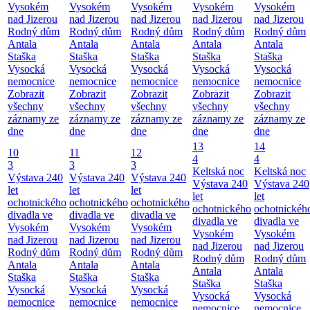
Vysokém
Vysokém
Vysokém
Vysokém
Vysokém
nad Jizerou
nad Jizerou
nad Jizerou
nad Jizerou
nad Jizerou
Rodný dům
Rodný dům
Rodný dům
Rodný dům
Rodný dům
Antala
Antala
Antala
Antala
Antala
Staška
Staška
Staška
Staška
Staška
Vysocká
Vysocká
Vysocká
Vysocká
Vysocká
nemocnice
nemocnice
nemocnice
nemocnice
nemocnice
Zobrazit
Zobrazit
Zobrazit
Zobrazit
Zobrazit
všechny
všechny
všechny
všechny
všechny
záznamy ze
záznamy ze
záznamy ze
záznamy ze
záznamy ze
dne
dne
dne
dne
dne
13
14
10
11
12
4
4
3
3
3
Keltská noc
Keltská noc
Výstava 240
Výstava 240
Výstava 240
Výstava 240
Výstava 240
let
let
let
let
let
ochotnického
ochotnického
ochotnického
ochotnického
ochotnickéh
divadla ve
divadla ve
divadla ve
divadla ve
divadla ve
Vysokém
Vysokém
Vysokém
Vysokém
Vysokém
nad Jizerou
nad Jizerou
nad Jizerou
nad Jizerou
nad Jizerou
Rodný dům
Rodný dům
Rodný dům
Rodný dům
Rodný dům
Antala
Antala
Antala
Antala
Antala
Staška
Staška
Staška
Staška
Staška
Vysocká
Vysocká
Vysocká
Vysocká
Vysocká
nemocnice
nemocnice
nemocnice
nemocnice
nemocnice