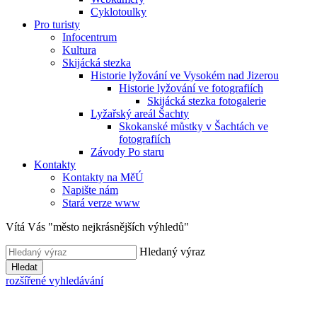
Cyklotoulky
Pro turisty
Infocentrum
Kultura
Skijácká stezka
Historie lyžování ve Vysokém nad Jizerou
Historie lyžování ve fotografiích
Skijácká stezka fotogalerie
Lyžařský areál Šachty
Skokanské můstky v Šachtách ve
fotografiích
Závody Po staru
Kontakty
Kontakty na MěÚ
Napište nám
Stará verze www
Vítá Vás "město nejkrásnějších výhledů"
Hledaný výraz
Hledat
rozšířené vyhledávání