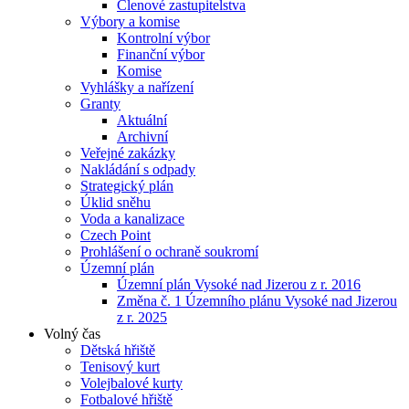
Členové zastupitelstva
Výbory a komise
Kontrolní výbor
Finanční výbor
Komise
Vyhlášky a nařízení
Granty
Aktuální
Archivní
Veřejné zakázky
Nakládání s odpady
Strategický plán
Úklid sněhu
Voda a kanalizace
Czech Point
Prohlášení o ochraně soukromí
Územní plán
Územní plán Vysoké nad Jizerou z r. 2016
Změna č. 1 Územního plánu Vysoké nad Jizerou
z r. 2025
Volný čas
Dětská hřiště
Tenisový kurt
Volejbalové kurty
Fotbalové hřiště