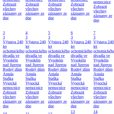
nemocnice
Zobrazit
Zobrazit
Zobrazit
Zobrazit
Zobrazit
všechny
všechny
všechny
všechny
všechny
záznamy ze
záznamy ze
záznamy ze
záznamy ze
záznamy ze
dne
dne
dne
dne
dne
3
4
5
6
7
3
3
3
3
3
Výstava 240
Výstava 240
Výstava 240
Výstava 240
Výstava 240
let
let
let
let
let
ochotnického
ochotnického
ochotnického
ochotnického
ochotnickéh
divadla ve
divadla ve
divadla ve
divadla ve
divadla ve
Vysokém
Vysokém
Vysokém
Vysokém
Vysokém
nad Jizerou
nad Jizerou
nad Jizerou
nad Jizerou
nad Jizerou
Rodný dům
Rodný dům
Rodný dům
Rodný dům
Rodný dům
Antala
Antala
Antala
Antala
Antala
Staška
Staška
Staška
Staška
Staška
Vysocká
Vysocká
Vysocká
Vysocká
Vysocká
nemocnice
nemocnice
nemocnice
nemocnice
nemocnice
Zobrazit
Zobrazit
Zobrazit
Zobrazit
Zobrazit
všechny
všechny
všechny
všechny
všechny
záznamy ze
záznamy ze
záznamy ze
záznamy ze
záznamy ze
dne
dne
dne
dne
dne
13
14
10
11
12