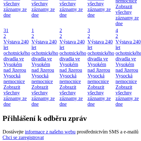
nemocnice
všechny
všechny
všechny
všechny
Zobrazit
záznamy ze
záznamy ze
záznamy ze
záznamy ze
všechny
dne
dne
dne
dne
záznamy ze
dne
31
1
2
3
4
2
2
2
2
2
Výstava 240
Výstava 240
Výstava 240
Výstava 240
Výstava 240
let
let
let
let
let
ochotnického
ochotnického
ochotnického
ochotnického
ochotnickéh
divadla ve
divadla ve
divadla ve
divadla ve
divadla ve
Vysokém
Vysokém
Vysokém
Vysokém
Vysokém
nad Jizerou
nad Jizerou
nad Jizerou
nad Jizerou
nad Jizerou
Vysocká
Vysocká
Vysocká
Vysocká
Vysocká
nemocnice
nemocnice
nemocnice
nemocnice
nemocnice
Zobrazit
Zobrazit
Zobrazit
Zobrazit
Zobrazit
všechny
všechny
všechny
všechny
všechny
záznamy ze
záznamy ze
záznamy ze
záznamy ze
záznamy ze
dne
dne
dne
dne
dne
Přihlášení k odběru zpráv
Dostávejte
informace z našeho webu
prostřednictvím SMS a e-mailů
Chci se zaregistrovat