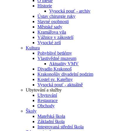
O městě
Historie
Vysocká pouť - archiv
Ústav chirurgie ruky
Slavné osobnosti
Městské sady
Kramářova vila
Vážnice v zákostelí
Vysocké zelí
Kultura
Pohyblivé betlémy
Vlastivědné muzeum
Aktuality VMV
Divadlo Krakonoš
Krakonošův divadelní podzim
Kostel sv. Kateřiny
Vysocká pouť - aktuálně
Ubytování a služby
Ubytování
Restaurace
Obchody
Školy
Mateřská škola
Základní škola
Integrovaná střední škola