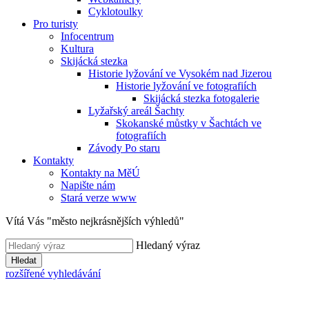
Cyklotoulky
Pro turisty
Infocentrum
Kultura
Skijácká stezka
Historie lyžování ve Vysokém nad Jizerou
Historie lyžování ve fotografiích
Skijácká stezka fotogalerie
Lyžařský areál Šachty
Skokanské můstky v Šachtách ve
fotografiích
Závody Po staru
Kontakty
Kontakty na MěÚ
Napište nám
Stará verze www
Vítá Vás "město nejkrásnějších výhledů"
Hledaný výraz
Hledat
rozšířené vyhledávání