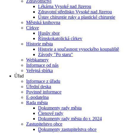
Zdravotnictví
Lékárna Vysoké nad Jizerou
Zdravotní středisko Vysoké nad Jizerou
Ústav chirurgie ruky a plastické chirurgie
Městská knihovna
Církve
Husův sbor
Římskokatolická církev
Historie města
Historie a současnost vysockého koupaliště
Závody "Po staru"
Webkamery
Informace od nás
Veřejná sbírka
Úřad
Informace z úřadu
Úřední deska
Povinné informace
E-podatelna
Rada města
Dokumenty rady města
Členové rady
Dokumenty rady města do r. 2024
Zastupitelstvo obce
Dokumenty zastupitelstva obce