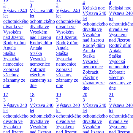
4
4
3
3
3
Keltská noc
Keltská noc
Výstava 240
Výstava 240
Výstava 240
Výstava 240
Výstava 240
let
let
let
let
let
ochotnického
ochotnického
ochotnického
ochotnického
ochotnickéh
divadla ve
divadla ve
divadla ve
divadla ve
divadla ve
Vysokém
Vysokém
Vysokém
Vysokém
Vysokém
nad Jizerou
nad Jizerou
nad Jizerou
nad Jizerou
nad Jizerou
Rodný dům
Rodný dům
Rodný dům
Rodný dům
Rodný dům
Antala
Antala
Antala
Antala
Antala
Staška
Staška
Staška
Staška
Staška
Vysocká
Vysocká
Vysocká
Vysocká
Vysocká
nemocnice
nemocnice
nemocnice
nemocnice
nemocnice
Zobrazit
Zobrazit
Zobrazit
Zobrazit
Zobrazit
všechny
všechny
všechny
všechny
všechny
záznamy ze
záznamy ze
záznamy ze
záznamy ze
záznamy ze
dne
dne
dne
dne
dne
17
18
19
20
21
3
3
3
3
3
Výstava 240
Výstava 240
Výstava 240
Výstava 240
Výstava 240
let
let
let
let
let
ochotnického
ochotnického
ochotnického
ochotnického
ochotnickéh
divadla ve
divadla ve
divadla ve
divadla ve
divadla ve
Vysokém
Vysokém
Vysokém
Vysokém
Vysokém
nad Jizerou
nad Jizerou
nad Jizerou
nad Jizerou
nad Jizerou