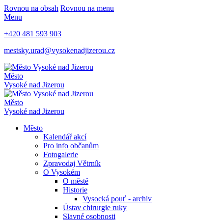
Rovnou na obsah
Rovnou na menu
Menu
+420 481 593 903
mestsky.urad@vysokenadjizerou.cz
Město
Vysoké nad Jizerou
Město
Vysoké nad Jizerou
Město
Kalendář akcí
Pro info občanům
Fotogalerie
Zpravodaj Větrník
O Vysokém
O městě
Historie
Vysocká pouť - archiv
Ústav chirurgie ruky
Slavné osobnosti