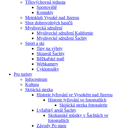
Tělovýchovná jednota
Sportoviště
Kontakty
Motoklub Vysoké nad Jizerou
Sbor dobrovolných hasičů
Myslivecká sdružení
Myslivecké sdružení Kalifornie
Myslivecké sdružení Šachty
Sport a ski
Tipy na výlety
Skiareál Šachty
Běžkařské tratě
Webkamery
Cyklotoulky
Pro turisty
Infocentrum
Kultura
Skijácká stezka
Historie lyžování ve Vysokém nad Jizerou
Historie lyžování ve fotografiích
Skijácká stezka fotogalerie
Lyžařský areál Šachty
Skokanské můstky v Šachtách ve
fotografiích
Závody Po staru