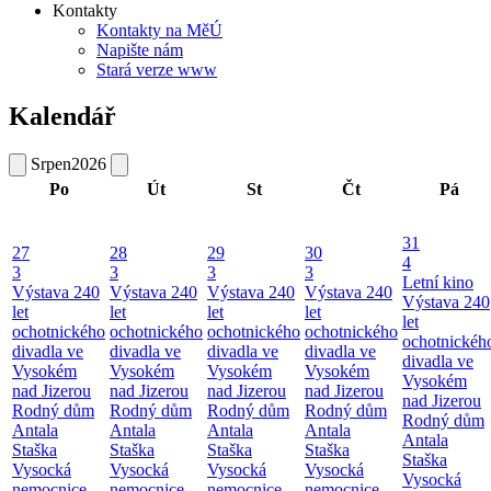
Kontakty
Kontakty na MěÚ
Napište nám
Stará verze www
Kalendář
Srpen
2026
Po
Út
St
Čt
Pá
31
27
28
29
30
4
3
3
3
3
Letní kino
Výstava 240
Výstava 240
Výstava 240
Výstava 240
Výstava 240
let
let
let
let
let
ochotnického
ochotnického
ochotnického
ochotnického
ochotnickéh
divadla ve
divadla ve
divadla ve
divadla ve
divadla ve
Vysokém
Vysokém
Vysokém
Vysokém
Vysokém
nad Jizerou
nad Jizerou
nad Jizerou
nad Jizerou
nad Jizerou
Rodný dům
Rodný dům
Rodný dům
Rodný dům
Rodný dům
Antala
Antala
Antala
Antala
Antala
Staška
Staška
Staška
Staška
Staška
Vysocká
Vysocká
Vysocká
Vysocká
Vysocká
nemocnice
nemocnice
nemocnice
nemocnice