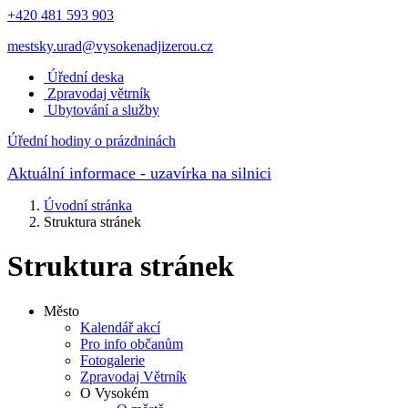
+420 481 593 903
mestsky.urad@vysokenadjizerou.cz
Úřední deska
Zpravodaj větrník
Ubytování a služby
Úřední hodiny o prázdninách
Aktuální informace
- uzavírka na silnici
Úvodní stránka
Struktura stránek
Struktura stránek
Město
Kalendář akcí
Pro info občanům
Fotogalerie
Zpravodaj Větrník
O Vysokém