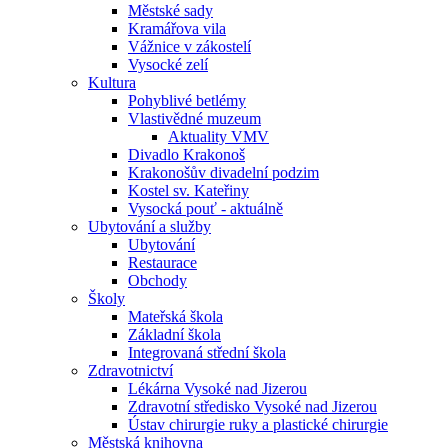
Městské sady
Kramářova vila
Vážnice v zákostelí
Vysocké zelí
Kultura
Pohyblivé betlémy
Vlastivědné muzeum
Aktuality VMV
Divadlo Krakonoš
Krakonošův divadelní podzim
Kostel sv. Kateřiny
Vysocká pouť - aktuálně
Ubytování a služby
Ubytování
Restaurace
Obchody
Školy
Mateřská škola
Základní škola
Integrovaná střední škola
Zdravotnictví
Lékárna Vysoké nad Jizerou
Zdravotní středisko Vysoké nad Jizerou
Ústav chirurgie ruky a plastické chirurgie
Městská knihovna