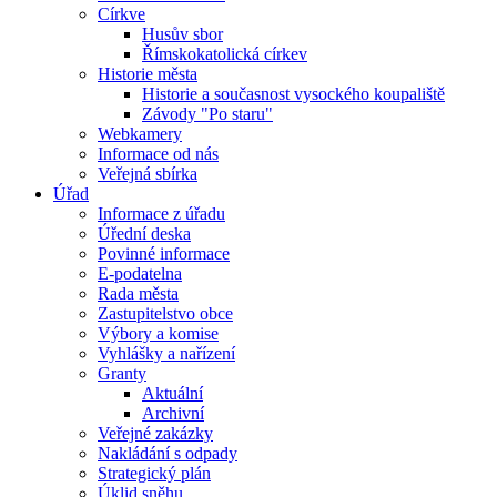
Církve
Husův sbor
Římskokatolická církev
Historie města
Historie a současnost vysockého koupaliště
Závody "Po staru"
Webkamery
Informace od nás
Veřejná sbírka
Úřad
Informace z úřadu
Úřední deska
Povinné informace
E-podatelna
Rada města
Zastupitelstvo obce
Výbory a komise
Vyhlášky a nařízení
Granty
Aktuální
Archivní
Veřejné zakázky
Nakládání s odpady
Strategický plán
Úklid sněhu