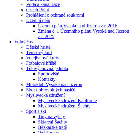
Voda a kanalizace
Czech Point
Prohlášení o ochraně soukromí
Územní plán
Územní plán Vysoké nad Jizerou z r. 2016
Změna č. 1 Územního plánu Vysoké nad Jizerou
z r. 2025
Volný čas
Dětská hřiště
Tenisový kurt
Volejbalové kurty
Fotbalové hřiště
Tělovýchovná jednota
Sportoviště
Kontakty
Motoklub Vysoké nad Jizerou
Sbor dobrovolných hasičů
Myslivecká sdružení
Myslivecké sdružení Kalifornie
Myslivecké sdružení Šachty
Sport a ski
Tipy na výlety
Skiareál Šachty
Běžkařské tratě
Webkamery