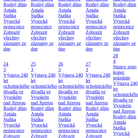
Rodný dům
Rodný dům
Rodný dům
Rodný dům
Rodný dům
Antala
Antala
Antala
Antala
Antala
Staška
Staška
Staška
Staška
Staška
Vysocká
Vysocká
Vysocká
Vysocká
Vysocká
nemocnice
nemocnice
nemocnice
nemocnice
nemocnice
Zobrazit
Zobrazit
Zobrazit
Zobrazit
Zobrazit
všechny
všechny
všechny
všechny
všechny
záznamy ze
záznamy ze
záznamy ze
záznamy ze
záznamy ze
dne
dne
dne
dne
dne
28
4
24
25
26
27
Slunce seno
3
3
3
3
konec
Výstava 240
Výstava 240
Výstava 240
Výstava 240
prázdnin
let
let
let
let
Výstava 240
ochotnického
ochotnického
ochotnického
ochotnického
let
divadla ve
divadla ve
divadla ve
divadla ve
ochotnickéh
Vysokém
Vysokém
Vysokém
Vysokém
divadla ve
nad Jizerou
nad Jizerou
nad Jizerou
nad Jizerou
Vysokém
Rodný dům
Rodný dům
Rodný dům
Rodný dům
nad Jizerou
Antala
Antala
Antala
Antala
Rodný dům
Staška
Staška
Staška
Staška
Antala
Vysocká
Vysocká
Vysocká
Vysocká
Staška
nemocnice
nemocnice
nemocnice
nemocnice
Vysocká
Zobrazit
Zobrazit
Zobrazit
Zobrazit