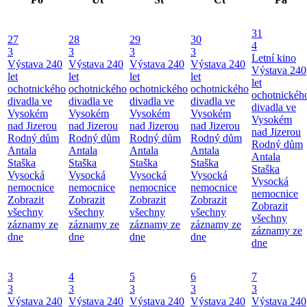
31
27
28
29
30
4
3
3
3
3
Letní kino
Výstava 240
Výstava 240
Výstava 240
Výstava 240
Výstava 240
let
let
let
let
let
ochotnického
ochotnického
ochotnického
ochotnického
ochotnickéh
divadla ve
divadla ve
divadla ve
divadla ve
divadla ve
Vysokém
Vysokém
Vysokém
Vysokém
Vysokém
nad Jizerou
nad Jizerou
nad Jizerou
nad Jizerou
nad Jizerou
Rodný dům
Rodný dům
Rodný dům
Rodný dům
Rodný dům
Antala
Antala
Antala
Antala
Antala
Staška
Staška
Staška
Staška
Staška
Vysocká
Vysocká
Vysocká
Vysocká
Vysocká
nemocnice
nemocnice
nemocnice
nemocnice
nemocnice
Zobrazit
Zobrazit
Zobrazit
Zobrazit
Zobrazit
všechny
všechny
všechny
všechny
všechny
záznamy ze
záznamy ze
záznamy ze
záznamy ze
záznamy ze
dne
dne
dne
dne
dne
3
4
5
6
7
3
3
3
3
3
Výstava 240
Výstava 240
Výstava 240
Výstava 240
Výstava 240