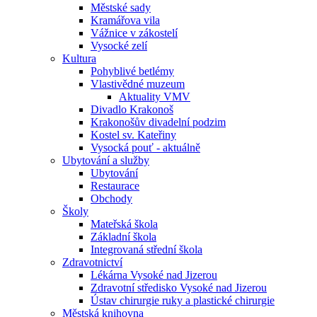
Městské sady
Kramářova vila
Vážnice v zákostelí
Vysocké zelí
Kultura
Pohyblivé betlémy
Vlastivědné muzeum
Aktuality VMV
Divadlo Krakonoš
Krakonošův divadelní podzim
Kostel sv. Kateřiny
Vysocká pouť - aktuálně
Ubytování a služby
Ubytování
Restaurace
Obchody
Školy
Mateřská škola
Základní škola
Integrovaná střední škola
Zdravotnictví
Lékárna Vysoké nad Jizerou
Zdravotní středisko Vysoké nad Jizerou
Ústav chirurgie ruky a plastické chirurgie
Městská knihovna