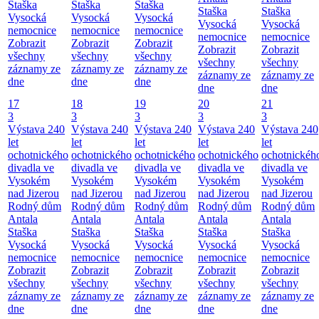
Staška
Staška
Staška
Staška
Staška
Vysocká
Vysocká
Vysocká
Vysocká
Vysocká
nemocnice
nemocnice
nemocnice
nemocnice
nemocnice
Zobrazit
Zobrazit
Zobrazit
Zobrazit
Zobrazit
všechny
všechny
všechny
všechny
všechny
záznamy ze
záznamy ze
záznamy ze
záznamy ze
záznamy ze
dne
dne
dne
dne
dne
17
18
19
20
21
3
3
3
3
3
Výstava 240
Výstava 240
Výstava 240
Výstava 240
Výstava 240
let
let
let
let
let
ochotnického
ochotnického
ochotnického
ochotnického
ochotnickéh
divadla ve
divadla ve
divadla ve
divadla ve
divadla ve
Vysokém
Vysokém
Vysokém
Vysokém
Vysokém
nad Jizerou
nad Jizerou
nad Jizerou
nad Jizerou
nad Jizerou
Rodný dům
Rodný dům
Rodný dům
Rodný dům
Rodný dům
Antala
Antala
Antala
Antala
Antala
Staška
Staška
Staška
Staška
Staška
Vysocká
Vysocká
Vysocká
Vysocká
Vysocká
nemocnice
nemocnice
nemocnice
nemocnice
nemocnice
Zobrazit
Zobrazit
Zobrazit
Zobrazit
Zobrazit
všechny
všechny
všechny
všechny
všechny
záznamy ze
záznamy ze
záznamy ze
záznamy ze
záznamy ze
dne
dne
dne
dne
dne