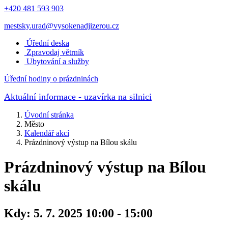
+420 481 593 903
mestsky.urad@vysokenadjizerou.cz
Úřední deska
Zpravodaj větrník
Ubytování a služby
Úřední hodiny o prázdninách
Aktuální informace
- uzavírka na silnici
Úvodní stránka
Město
Kalendář akcí
Prázdninový výstup na Bílou skálu
Prázdninový výstup na Bílou
skálu
Kdy:
5. 7. 2025 10:00 - 15:00