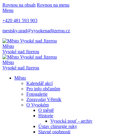
Rovnou na obsah
Rovnou na menu
Menu
+420 481 593 903
mestsky.urad@vysokenadjizerou.cz
Město
Vysoké nad Jizerou
Město
Vysoké nad Jizerou
Město
Kalendář akcí
Pro info občanům
Fotogalerie
Zpravodaj Větrník
O Vysokém
O městě
Historie
Vysocká pouť - archiv
Ústav chirurgie ruky
Slavné osobnosti