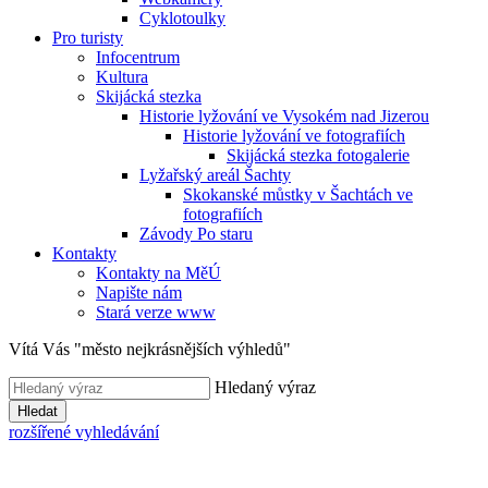
Cyklotoulky
Pro turisty
Infocentrum
Kultura
Skijácká stezka
Historie lyžování ve Vysokém nad Jizerou
Historie lyžování ve fotografiích
Skijácká stezka fotogalerie
Lyžařský areál Šachty
Skokanské můstky v Šachtách ve
fotografiích
Závody Po staru
Kontakty
Kontakty na MěÚ
Napište nám
Stará verze www
Vítá Vás "město nejkrásnějších výhledů"
Hledaný výraz
Hledat
rozšířené vyhledávání