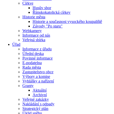
Církve
Husův sbor
Římskokatolická církev
Historie města
Historie a současnost vysockého koupaliště
Závody "Po staru"
Webkamery
Informace od nás
Veřejná sbírka
Úřad
Informace z úřadu
Úřední deska
Povinné informace
E-podatelna
Rada města
Zastupitelstvo obce
Výbory a komise
Vyhlášky a nařízení
Granty
Aktuální
Archivní
Veřejné zakázky
Nakládání s odpady
Strategický plán
Úklid sněhu