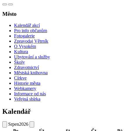
Město
Kalendář akcí
Pro info občanům
Fotogalerie
Zpravodaj Větrník
O Vysokém
Kultura
Ubytování a služby
Školy
Zdravotnictví
Městská knihovna
Církve
Historie města
Webkamery
Informace od nás
Veřejná sbírka
Kalendář
Srpen
2026
Po
Út
St
Čt
Pá