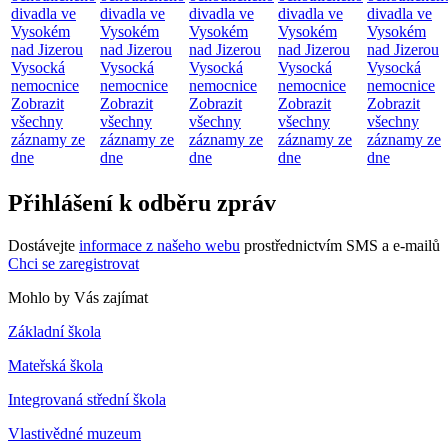
divadla ve
divadla ve
divadla ve
divadla ve
divadla ve
Vysokém
Vysokém
Vysokém
Vysokém
Vysokém
nad Jizerou
nad Jizerou
nad Jizerou
nad Jizerou
nad Jizerou
Vysocká
Vysocká
Vysocká
Vysocká
Vysocká
nemocnice
nemocnice
nemocnice
nemocnice
nemocnice
Zobrazit
Zobrazit
Zobrazit
Zobrazit
Zobrazit
všechny
všechny
všechny
všechny
všechny
záznamy ze
záznamy ze
záznamy ze
záznamy ze
záznamy ze
dne
dne
dne
dne
dne
Přihlášení k odběru zpráv
Dostávejte
informace z našeho webu
prostřednictvím SMS a e-mailů
Chci se zaregistrovat
Mohlo by Vás zajímat
Základní škola
Mateřská škola
Integrovaná střední škola
Vlastivědné muzeum