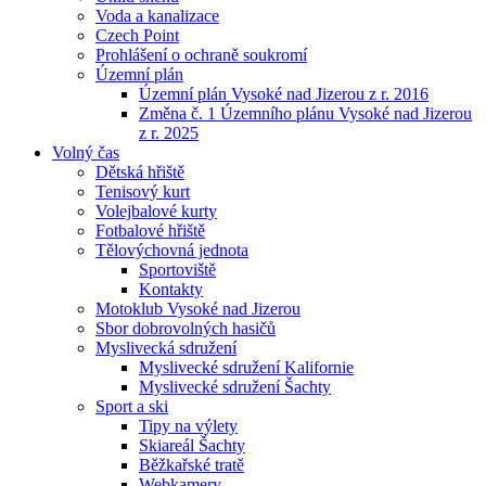
Voda a kanalizace
Czech Point
Prohlášení o ochraně soukromí
Územní plán
Územní plán Vysoké nad Jizerou z r. 2016
Změna č. 1 Územního plánu Vysoké nad Jizerou
z r. 2025
Volný čas
Dětská hřiště
Tenisový kurt
Volejbalové kurty
Fotbalové hřiště
Tělovýchovná jednota
Sportoviště
Kontakty
Motoklub Vysoké nad Jizerou
Sbor dobrovolných hasičů
Myslivecká sdružení
Myslivecké sdružení Kalifornie
Myslivecké sdružení Šachty
Sport a ski
Tipy na výlety
Skiareál Šachty
Běžkařské tratě
Webkamery