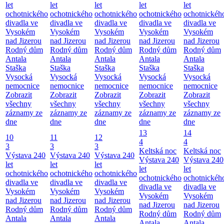
let
let
let
let
let
ochotnického
ochotnického
ochotnického
ochotnického
ochotnickéh
divadla ve
divadla ve
divadla ve
divadla ve
divadla ve
Vysokém
Vysokém
Vysokém
Vysokém
Vysokém
nad Jizerou
nad Jizerou
nad Jizerou
nad Jizerou
nad Jizerou
Rodný dům
Rodný dům
Rodný dům
Rodný dům
Rodný dům
Antala
Antala
Antala
Antala
Antala
Staška
Staška
Staška
Staška
Staška
Vysocká
Vysocká
Vysocká
Vysocká
Vysocká
nemocnice
nemocnice
nemocnice
nemocnice
nemocnice
Zobrazit
Zobrazit
Zobrazit
Zobrazit
Zobrazit
všechny
všechny
všechny
všechny
všechny
záznamy ze
záznamy ze
záznamy ze
záznamy ze
záznamy ze
dne
dne
dne
dne
dne
13
14
10
11
12
4
4
3
3
3
Keltská noc
Keltská noc
Výstava 240
Výstava 240
Výstava 240
Výstava 240
Výstava 240
let
let
let
let
let
ochotnického
ochotnického
ochotnického
ochotnického
ochotnickéh
divadla ve
divadla ve
divadla ve
divadla ve
divadla ve
Vysokém
Vysokém
Vysokém
Vysokém
Vysokém
nad Jizerou
nad Jizerou
nad Jizerou
nad Jizerou
nad Jizerou
Rodný dům
Rodný dům
Rodný dům
Rodný dům
Rodný dům
Antala
Antala
Antala
Antala
Antala