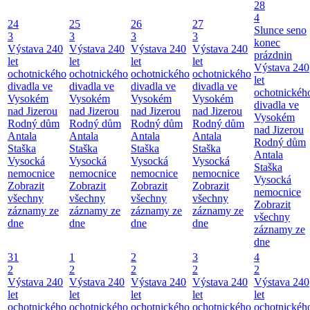
28
4
24
25
26
27
Slunce seno
3
3
3
3
konec
Výstava 240
Výstava 240
Výstava 240
Výstava 240
prázdnin
let
let
let
let
Výstava 240
ochotnického
ochotnického
ochotnického
ochotnického
let
divadla ve
divadla ve
divadla ve
divadla ve
ochotnickéh
Vysokém
Vysokém
Vysokém
Vysokém
divadla ve
nad Jizerou
nad Jizerou
nad Jizerou
nad Jizerou
Vysokém
Rodný dům
Rodný dům
Rodný dům
Rodný dům
nad Jizerou
Antala
Antala
Antala
Antala
Rodný dům
Staška
Staška
Staška
Staška
Antala
Vysocká
Vysocká
Vysocká
Vysocká
Staška
nemocnice
nemocnice
nemocnice
nemocnice
Vysocká
Zobrazit
Zobrazit
Zobrazit
Zobrazit
nemocnice
všechny
všechny
všechny
všechny
Zobrazit
záznamy ze
záznamy ze
záznamy ze
záznamy ze
všechny
dne
dne
dne
dne
záznamy ze
dne
31
1
2
3
4
2
2
2
2
2
Výstava 240
Výstava 240
Výstava 240
Výstava 240
Výstava 240
let
let
let
let
let
ochotnického
ochotnického
ochotnického
ochotnického
ochotnickéh