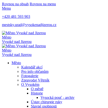
Rovnou na obsah
Rovnou na menu
Menu
+420 481 593 903
mestsky.urad@vysokenadjizerou.cz
Město
Vysoké nad Jizerou
Město
Vysoké nad Jizerou
Město
Kalendář akcí
Pro info občanům
Fotogalerie
Zpravodaj Větrník
O Vysokém
O městě
Historie
Vysocká pouť - archiv
Ústav chirurgie ruky
Slavné osobnosti