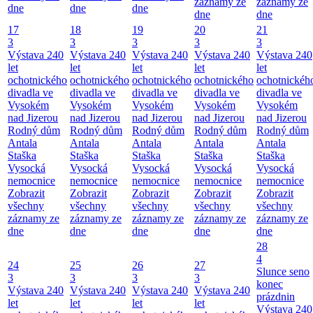
záznamy ze
záznamy ze
dne
dne
dne
dne
dne
17
18
19
20
21
3
3
3
3
3
Výstava 240
Výstava 240
Výstava 240
Výstava 240
Výstava 240
let
let
let
let
let
ochotnického
ochotnického
ochotnického
ochotnického
ochotnickéh
divadla ve
divadla ve
divadla ve
divadla ve
divadla ve
Vysokém
Vysokém
Vysokém
Vysokém
Vysokém
nad Jizerou
nad Jizerou
nad Jizerou
nad Jizerou
nad Jizerou
Rodný dům
Rodný dům
Rodný dům
Rodný dům
Rodný dům
Antala
Antala
Antala
Antala
Antala
Staška
Staška
Staška
Staška
Staška
Vysocká
Vysocká
Vysocká
Vysocká
Vysocká
nemocnice
nemocnice
nemocnice
nemocnice
nemocnice
Zobrazit
Zobrazit
Zobrazit
Zobrazit
Zobrazit
všechny
všechny
všechny
všechny
všechny
záznamy ze
záznamy ze
záznamy ze
záznamy ze
záznamy ze
dne
dne
dne
dne
dne
28
4
24
25
26
27
Slunce seno
3
3
3
3
konec
Výstava 240
Výstava 240
Výstava 240
Výstava 240
prázdnin
let
let
let
let
Výstava 240