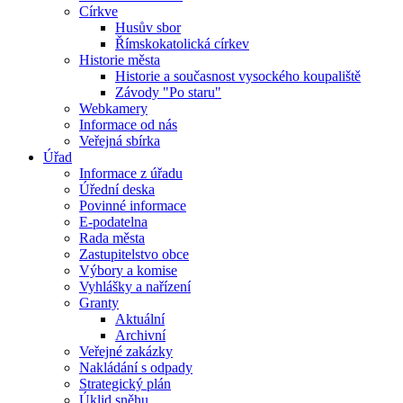
Církve
Husův sbor
Římskokatolická církev
Historie města
Historie a současnost vysockého koupaliště
Závody "Po staru"
Webkamery
Informace od nás
Veřejná sbírka
Úřad
Informace z úřadu
Úřední deska
Povinné informace
E-podatelna
Rada města
Zastupitelstvo obce
Výbory a komise
Vyhlášky a nařízení
Granty
Aktuální
Archivní
Veřejné zakázky
Nakládání s odpady
Strategický plán
Úklid sněhu