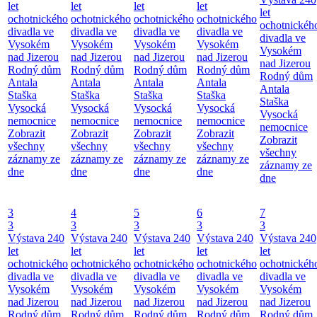
let
let
let
let
let
ochotnického
ochotnického
ochotnického
ochotnického
ochotnickéh
divadla ve
divadla ve
divadla ve
divadla ve
divadla ve
Vysokém
Vysokém
Vysokém
Vysokém
Vysokém
nad Jizerou
nad Jizerou
nad Jizerou
nad Jizerou
nad Jizerou
Rodný dům
Rodný dům
Rodný dům
Rodný dům
Rodný dům
Antala
Antala
Antala
Antala
Antala
Staška
Staška
Staška
Staška
Staška
Vysocká
Vysocká
Vysocká
Vysocká
Vysocká
nemocnice
nemocnice
nemocnice
nemocnice
nemocnice
Zobrazit
Zobrazit
Zobrazit
Zobrazit
Zobrazit
všechny
všechny
všechny
všechny
všechny
záznamy ze
záznamy ze
záznamy ze
záznamy ze
záznamy ze
dne
dne
dne
dne
dne
3
4
5
6
7
3
3
3
3
3
Výstava 240
Výstava 240
Výstava 240
Výstava 240
Výstava 240
let
let
let
let
let
ochotnického
ochotnického
ochotnického
ochotnického
ochotnickéh
divadla ve
divadla ve
divadla ve
divadla ve
divadla ve
Vysokém
Vysokém
Vysokém
Vysokém
Vysokém
nad Jizerou
nad Jizerou
nad Jizerou
nad Jizerou
nad Jizerou
Rodný dům
Rodný dům
Rodný dům
Rodný dům
Rodný dům