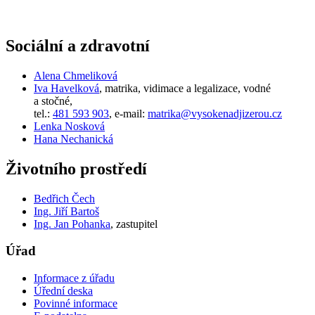
Sociální a zdravotní
Alena Chmeliková
Iva Havelková
, matrika, vidimace a legalizace, vodné
a stočné,
tel.:
481 593 903
, e-mail:
matrika@vysokenadjizerou.cz
Lenka Nosková
Hana Nechanická
Životního prostředí
Bedřich Čech
Ing. Jiří Bartoš
Ing. Jan Pohanka
, zastupitel
Úřad
Informace z úřadu
Úřední deska
Povinné informace