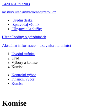
+420 481 593 903
mestsky.urad@vysokenadjizerou.cz
Úřední deska
Zpravodaj větrník
Ubytování a služby
Úřední hodiny o prázdninách
Aktuální informace
- uzavírka na silnici
Úvodní stránka
Úřad
Výbory a komise
Komise
Kontrolní výbor
Finanční výbor
Komise
Komise