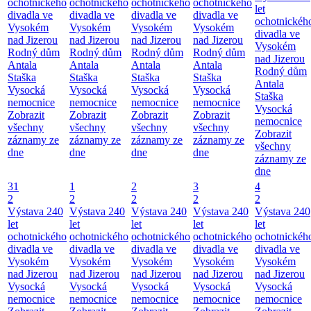
ochotnického
ochotnického
ochotnického
ochotnického
let
divadla ve
divadla ve
divadla ve
divadla ve
ochotnickéh
Vysokém
Vysokém
Vysokém
Vysokém
divadla ve
nad Jizerou
nad Jizerou
nad Jizerou
nad Jizerou
Vysokém
Rodný dům
Rodný dům
Rodný dům
Rodný dům
nad Jizerou
Antala
Antala
Antala
Antala
Rodný dům
Staška
Staška
Staška
Staška
Antala
Vysocká
Vysocká
Vysocká
Vysocká
Staška
nemocnice
nemocnice
nemocnice
nemocnice
Vysocká
Zobrazit
Zobrazit
Zobrazit
Zobrazit
nemocnice
všechny
všechny
všechny
všechny
Zobrazit
záznamy ze
záznamy ze
záznamy ze
záznamy ze
všechny
dne
dne
dne
dne
záznamy ze
dne
31
1
2
3
4
2
2
2
2
2
Výstava 240
Výstava 240
Výstava 240
Výstava 240
Výstava 240
let
let
let
let
let
ochotnického
ochotnického
ochotnického
ochotnického
ochotnickéh
divadla ve
divadla ve
divadla ve
divadla ve
divadla ve
Vysokém
Vysokém
Vysokém
Vysokém
Vysokém
nad Jizerou
nad Jizerou
nad Jizerou
nad Jizerou
nad Jizerou
Vysocká
Vysocká
Vysocká
Vysocká
Vysocká
nemocnice
nemocnice
nemocnice
nemocnice
nemocnice