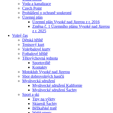
Voda a kanalizace
Czech Point
Prohlášení o ochraně soukromí
Územní plán
Územní plán Vysoké nad Jizerou z r. 2016
Změna č. 1 Územního plánu Vysoké nad Jizerou
z r. 2025
Volný čas
Dětská hřiště
Tenisový kurt
Volejbalové kurty
Fotbalové hřiště
Tělovýchovná jednota
Sportoviště
Kontakty
Motoklub Vysoké nad Jizerou
Sbor dobrovolných hasičů
Myslivecká sdružení
Myslivecké sdružení Kalifornie
Myslivecké sdružení Šachty
Sport a ski
Tipy na výlety
Skiareál Šachty
Běžkařské tratě
Webkamery