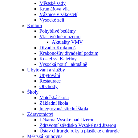
Městské sady
Kramářova vila
Vážnice v zákostelí
Vysocké zelí
Kultura
Pohyblivé betlémy
Vlastivědné muzeum
Aktuality VMV
Divadlo Krakonoš
Krakonošův divadelní podzim
Kostel sv. Kateřiny
Vysocká pouť - aktuálně
Ubytování a služby
Ubytování
Restaurace
Obchody
Školy
Mateřská škola
Základní škola
Integrovaná střední škola
Zdravotnictví
Lékárna Vysoké nad Jizerou
Zdravotní středisko Vysoké nad Jizerou
Ústav chirurgie ruky a plastické chirurgie
Městská knihovna