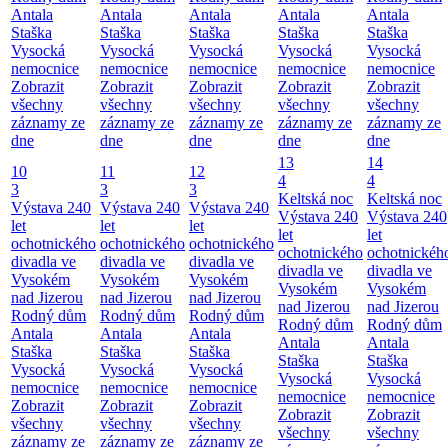
Antala
Antala
Antala
Antala
Antala
Staška
Staška
Staška
Staška
Staška
Vysocká
Vysocká
Vysocká
Vysocká
Vysocká
nemocnice
nemocnice
nemocnice
nemocnice
nemocnice
Zobrazit
Zobrazit
Zobrazit
Zobrazit
Zobrazit
všechny
všechny
všechny
všechny
všechny
záznamy ze
záznamy ze
záznamy ze
záznamy ze
záznamy ze
dne
dne
dne
dne
dne
13
14
10
11
12
4
4
3
3
3
Keltská noc
Keltská noc
Výstava 240
Výstava 240
Výstava 240
Výstava 240
Výstava 240
let
let
let
let
let
ochotnického
ochotnického
ochotnického
ochotnického
ochotnickéh
divadla ve
divadla ve
divadla ve
divadla ve
divadla ve
Vysokém
Vysokém
Vysokém
Vysokém
Vysokém
nad Jizerou
nad Jizerou
nad Jizerou
nad Jizerou
nad Jizerou
Rodný dům
Rodný dům
Rodný dům
Rodný dům
Rodný dům
Antala
Antala
Antala
Antala
Antala
Staška
Staška
Staška
Staška
Staška
Vysocká
Vysocká
Vysocká
Vysocká
Vysocká
nemocnice
nemocnice
nemocnice
nemocnice
nemocnice
Zobrazit
Zobrazit
Zobrazit
Zobrazit
Zobrazit
všechny
všechny
všechny
všechny
všechny
záznamy ze
záznamy ze
záznamy ze