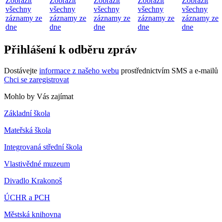
Zobrazit
Zobrazit
Zobrazit
Zobrazit
Zobrazit
všechny
všechny
všechny
všechny
všechny
záznamy ze
záznamy ze
záznamy ze
záznamy ze
záznamy ze
dne
dne
dne
dne
dne
Přihlášení k odběru zpráv
Dostávejte
informace z našeho webu
prostřednictvím SMS a e-mailů
Chci se zaregistrovat
Mohlo by Vás zajímat
Základní škola
Mateřská škola
Integrovaná střední škola
Vlastivědné muzeum
Divadlo Krakonoš
ÚCHR a PCH
Městská knihovna