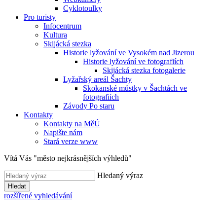
Cyklotoulky
Pro turisty
Infocentrum
Kultura
Skijácká stezka
Historie lyžování ve Vysokém nad Jizerou
Historie lyžování ve fotografiích
Skijácká stezka fotogalerie
Lyžařský areál Šachty
Skokanské můstky v Šachtách ve
fotografiích
Závody Po staru
Kontakty
Kontakty na MěÚ
Napište nám
Stará verze www
Vítá Vás "město nejkrásnějších výhledů"
Hledaný výraz
Hledat
rozšířené vyhledávání