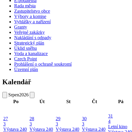
E-podatelna
Rada města
Zastupitelstvo obce
Výbory a komise
Vyhlášky a nařízení
Granty
Veřejné zakázky
Nakládání s odpady
Strategický plán
Úklid sněhu
Voda a kanalizace
Czech Point
Prohlášení o ochraně soukromí
Územní plán
Kalendář
Srpen
2026
Po
Út
St
Čt
Pá
31
27
28
29
30
4
3
3
3
3
Letní kino
Výstava 240
Výstava 240
Výstava 240
Výstava 240
Výstava 240