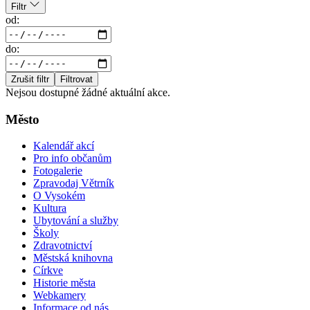
Filtr
od:
do:
Zrušit filtr
Filtrovat
Nejsou dostupné žádné aktuální akce.
Město
Kalendář akcí
Pro info občanům
Fotogalerie
Zpravodaj Větrník
O Vysokém
Kultura
Ubytování a služby
Školy
Zdravotnictví
Městská knihovna
Církve
Historie města
Webkamery
Informace od nás