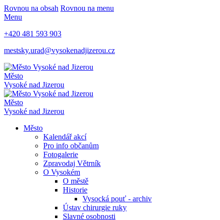
Rovnou na obsah
Rovnou na menu
Menu
+420 481 593 903
mestsky.urad@vysokenadjizerou.cz
Město
Vysoké nad Jizerou
Město
Vysoké nad Jizerou
Město
Kalendář akcí
Pro info občanům
Fotogalerie
Zpravodaj Větrník
O Vysokém
O městě
Historie
Vysocká pouť - archiv
Ústav chirurgie ruky
Slavné osobnosti