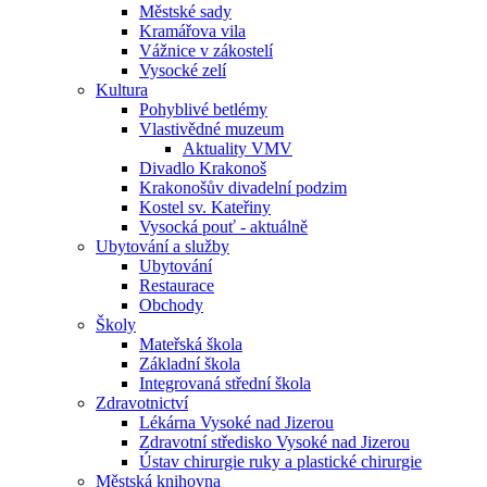
Městské sady
Kramářova vila
Vážnice v zákostelí
Vysocké zelí
Kultura
Pohyblivé betlémy
Vlastivědné muzeum
Aktuality VMV
Divadlo Krakonoš
Krakonošův divadelní podzim
Kostel sv. Kateřiny
Vysocká pouť - aktuálně
Ubytování a služby
Ubytování
Restaurace
Obchody
Školy
Mateřská škola
Základní škola
Integrovaná střední škola
Zdravotnictví
Lékárna Vysoké nad Jizerou
Zdravotní středisko Vysoké nad Jizerou
Ústav chirurgie ruky a plastické chirurgie
Městská knihovna