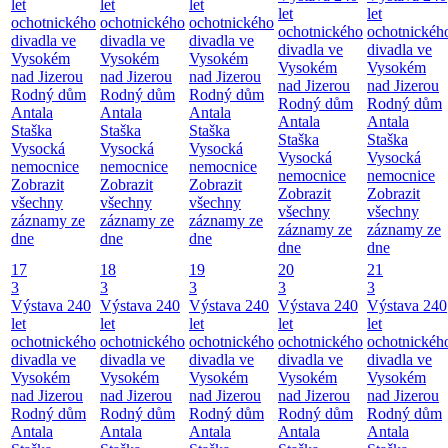
let
let
let
let
let
ochotnického
ochotnického
ochotnického
ochotnického
ochotnickéh
divadla ve
divadla ve
divadla ve
divadla ve
divadla ve
Vysokém
Vysokém
Vysokém
Vysokém
Vysokém
nad Jizerou
nad Jizerou
nad Jizerou
nad Jizerou
nad Jizerou
Rodný dům
Rodný dům
Rodný dům
Rodný dům
Rodný dům
Antala
Antala
Antala
Antala
Antala
Staška
Staška
Staška
Staška
Staška
Vysocká
Vysocká
Vysocká
Vysocká
Vysocká
nemocnice
nemocnice
nemocnice
nemocnice
nemocnice
Zobrazit
Zobrazit
Zobrazit
Zobrazit
Zobrazit
všechny
všechny
všechny
všechny
všechny
záznamy ze
záznamy ze
záznamy ze
záznamy ze
záznamy ze
dne
dne
dne
dne
dne
17
18
19
20
21
3
3
3
3
3
Výstava 240
Výstava 240
Výstava 240
Výstava 240
Výstava 240
let
let
let
let
let
ochotnického
ochotnického
ochotnického
ochotnického
ochotnickéh
divadla ve
divadla ve
divadla ve
divadla ve
divadla ve
Vysokém
Vysokém
Vysokém
Vysokém
Vysokém
nad Jizerou
nad Jizerou
nad Jizerou
nad Jizerou
nad Jizerou
Rodný dům
Rodný dům
Rodný dům
Rodný dům
Rodný dům
Antala
Antala
Antala
Antala
Antala