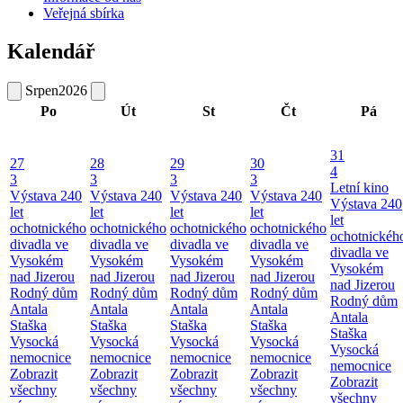
Veřejná sbírka
Kalendář
Srpen
2026
Po
Út
St
Čt
Pá
31
27
28
29
30
4
3
3
3
3
Letní kino
Výstava 240
Výstava 240
Výstava 240
Výstava 240
Výstava 240
let
let
let
let
let
ochotnického
ochotnického
ochotnického
ochotnického
ochotnickéh
divadla ve
divadla ve
divadla ve
divadla ve
divadla ve
Vysokém
Vysokém
Vysokém
Vysokém
Vysokém
nad Jizerou
nad Jizerou
nad Jizerou
nad Jizerou
nad Jizerou
Rodný dům
Rodný dům
Rodný dům
Rodný dům
Rodný dům
Antala
Antala
Antala
Antala
Antala
Staška
Staška
Staška
Staška
Staška
Vysocká
Vysocká
Vysocká
Vysocká
Vysocká
nemocnice
nemocnice
nemocnice
nemocnice
nemocnice
Zobrazit
Zobrazit
Zobrazit
Zobrazit
Zobrazit
všechny
všechny
všechny
všechny
všechny