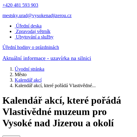
+420 481 593 903
mestsky.urad@vysokenadjizerou.cz
Úřední deska
Zpravodaj větrník
Ubytování a služby
Úřední hodiny o prázdninách
Aktuální informace
- uzavírka na silnici
Úvodní stránka
Město
Kalendář akcí
Kalendář akcí, které pořádá Vlastivědné...
Kalendář akcí, které pořádá
Vlastivědné muzeum pro
Vysoké nad Jizerou a okolí