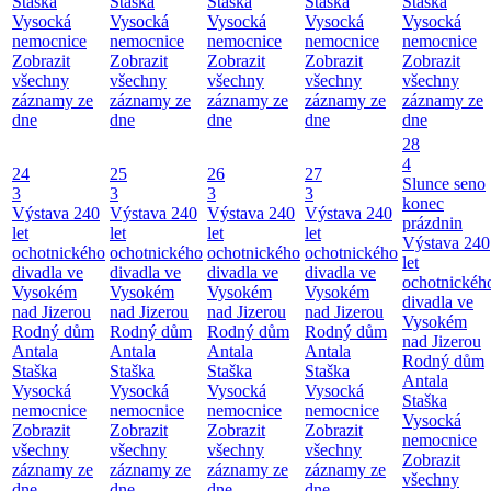
Staška
Staška
Staška
Staška
Staška
Vysocká
Vysocká
Vysocká
Vysocká
Vysocká
nemocnice
nemocnice
nemocnice
nemocnice
nemocnice
Zobrazit
Zobrazit
Zobrazit
Zobrazit
Zobrazit
všechny
všechny
všechny
všechny
všechny
záznamy ze
záznamy ze
záznamy ze
záznamy ze
záznamy ze
dne
dne
dne
dne
dne
28
4
24
25
26
27
Slunce seno
3
3
3
3
konec
Výstava 240
Výstava 240
Výstava 240
Výstava 240
prázdnin
let
let
let
let
Výstava 240
ochotnického
ochotnického
ochotnického
ochotnického
let
divadla ve
divadla ve
divadla ve
divadla ve
ochotnickéh
Vysokém
Vysokém
Vysokém
Vysokém
divadla ve
nad Jizerou
nad Jizerou
nad Jizerou
nad Jizerou
Vysokém
Rodný dům
Rodný dům
Rodný dům
Rodný dům
nad Jizerou
Antala
Antala
Antala
Antala
Rodný dům
Staška
Staška
Staška
Staška
Antala
Vysocká
Vysocká
Vysocká
Vysocká
Staška
nemocnice
nemocnice
nemocnice
nemocnice
Vysocká
Zobrazit
Zobrazit
Zobrazit
Zobrazit
nemocnice
všechny
všechny
všechny
všechny
Zobrazit
záznamy ze
záznamy ze
záznamy ze
záznamy ze
všechny
dne
dne
dne
dne