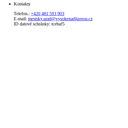
Kontakty
Telefon.:
+420 481 593 903
E-mail:
mestsky.urad@vysokenadjizerou.cz
ID datové schránky: tcebaf5