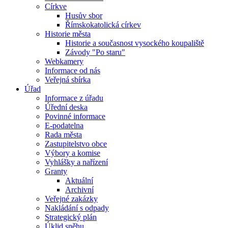
Církve
Husův sbor
Římskokatolická církev
Historie města
Historie a současnost vysockého koupaliště
Závody "Po staru"
Webkamery
Informace od nás
Veřejná sbírka
Úřad
Informace z úřadu
Úřední deska
Povinné informace
E-podatelna
Rada města
Zastupitelstvo obce
Výbory a komise
Vyhlášky a nařízení
Granty
Aktuální
Archivní
Veřejné zakázky
Nakládání s odpady
Strategický plán
Úklid sněhu