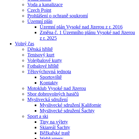
Voda a kanalizace
Czech Point
Prohlášení o ochraně soukromí
Územní plán
Územní plán Vysoké nad Jizerou z r. 2016
Změna č. 1 Územního plánu Vysoké nad Jizerou
z r. 2025
Volný čas
Dětská hřiště
Tenisový kurt
Volejbalové kurty
Fotbalové hřiště
Tělovýchovná jednota
Sportoviště
Kontakty
Motoklub Vysoké nad Jizerou
Sbor dobrovolných hasičů
Myslivecká sdružení
Myslivecké sdružení Kalifornie
Myslivecké sdružení Šachty
Sport a ski
Tipy na výlety
Skiareál Šachty
Běžkařské tratě
Webkamery