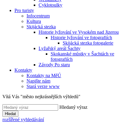
Cyklotoulky
Pro turisty
Infocentrum
Kultura
Skijácká stezka
Historie lyžování ve Vysokém nad Jizerou
Historie lyžování ve fotografiích
Skijácká stezka fotogalerie
Lyžařský areál Šachty
Skokanské můstky v Šachtách ve
fotografiích
Závody Po staru
Kontakty
Kontakty na MěÚ
Napište nám
Stará verze www
Vítá Vás "město nejkrásnějších výhledů"
Hledaný výraz
Hledat
rozšířené vyhledávání