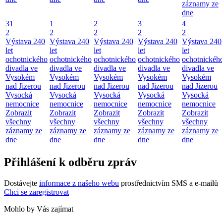
záznamy ze
dne
31
1
2
3
4
2
2
2
2
2
Výstava 240
Výstava 240
Výstava 240
Výstava 240
Výstava 240
let
let
let
let
let
ochotnického
ochotnického
ochotnického
ochotnického
ochotnickéh
divadla ve
divadla ve
divadla ve
divadla ve
divadla ve
Vysokém
Vysokém
Vysokém
Vysokém
Vysokém
nad Jizerou
nad Jizerou
nad Jizerou
nad Jizerou
nad Jizerou
Vysocká
Vysocká
Vysocká
Vysocká
Vysocká
nemocnice
nemocnice
nemocnice
nemocnice
nemocnice
Zobrazit
Zobrazit
Zobrazit
Zobrazit
Zobrazit
všechny
všechny
všechny
všechny
všechny
záznamy ze
záznamy ze
záznamy ze
záznamy ze
záznamy ze
dne
dne
dne
dne
dne
Přihlášení k odběru zpráv
Dostávejte
informace z našeho webu
prostřednictvím SMS a e-mailů
Chci se zaregistrovat
Mohlo by Vás zajímat