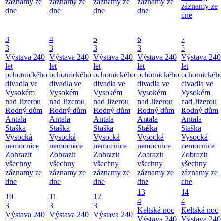
záznamy ze
záznamy ze
záznamy ze
záznamy ze
záznamy ze
dne
dne
dne
dne
dne
3
4
5
6
7
3
3
3
3
3
Výstava 240
Výstava 240
Výstava 240
Výstava 240
Výstava 240
let
let
let
let
let
ochotnického
ochotnického
ochotnického
ochotnického
ochotnickéh
divadla ve
divadla ve
divadla ve
divadla ve
divadla ve
Vysokém
Vysokém
Vysokém
Vysokém
Vysokém
nad Jizerou
nad Jizerou
nad Jizerou
nad Jizerou
nad Jizerou
Rodný dům
Rodný dům
Rodný dům
Rodný dům
Rodný dům
Antala
Antala
Antala
Antala
Antala
Staška
Staška
Staška
Staška
Staška
Vysocká
Vysocká
Vysocká
Vysocká
Vysocká
nemocnice
nemocnice
nemocnice
nemocnice
nemocnice
Zobrazit
Zobrazit
Zobrazit
Zobrazit
Zobrazit
všechny
všechny
všechny
všechny
všechny
záznamy ze
záznamy ze
záznamy ze
záznamy ze
záznamy ze
dne
dne
dne
dne
dne
13
14
10
11
12
4
4
3
3
3
Keltská noc
Keltská noc
Výstava 240
Výstava 240
Výstava 240
Výstava 240
Výstava 240