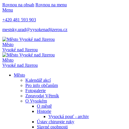
Rovnou na obsah
Rovnou na menu
Menu
+420 481 593 903
mestsky.urad@vysokenadjizerou.cz
Město
Vysoké nad Jizerou
Město
Vysoké nad Jizerou
Město
Kalendář akcí
Pro info občanům
Fotogalerie
Zpravodaj Větrník
O Vysokém
O městě
Historie
Vysocká pouť - archiv
Ústav chirurgie ruky
Slavné osobnosti