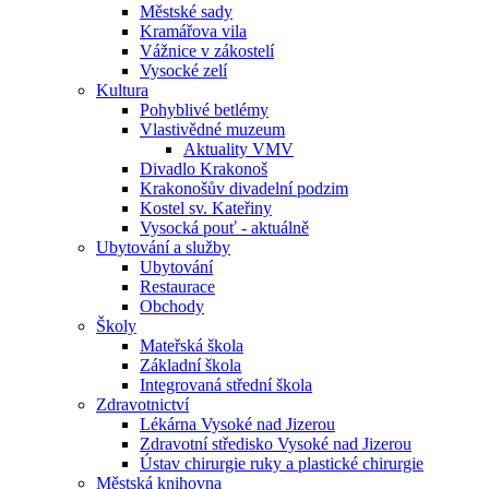
Městské sady
Kramářova vila
Vážnice v zákostelí
Vysocké zelí
Kultura
Pohyblivé betlémy
Vlastivědné muzeum
Aktuality VMV
Divadlo Krakonoš
Krakonošův divadelní podzim
Kostel sv. Kateřiny
Vysocká pouť - aktuálně
Ubytování a služby
Ubytování
Restaurace
Obchody
Školy
Mateřská škola
Základní škola
Integrovaná střední škola
Zdravotnictví
Lékárna Vysoké nad Jizerou
Zdravotní středisko Vysoké nad Jizerou
Ústav chirurgie ruky a plastické chirurgie
Městská knihovna