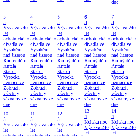
dne
3
4
5
6
7
3
3
3
3
3
Výstava 240
Výstava 240
Výstava 240
Výstava 240
Výstava 240
let
let
let
let
let
ochotnického
ochotnického
ochotnického
ochotnického
ochotnickéh
divadla ve
divadla ve
divadla ve
divadla ve
divadla ve
Vysokém
Vysokém
Vysokém
Vysokém
Vysokém
nad Jizerou
nad Jizerou
nad Jizerou
nad Jizerou
nad Jizerou
Rodný dům
Rodný dům
Rodný dům
Rodný dům
Rodný dům
Antala
Antala
Antala
Antala
Antala
Staška
Staška
Staška
Staška
Staška
Vysocká
Vysocká
Vysocká
Vysocká
Vysocká
nemocnice
nemocnice
nemocnice
nemocnice
nemocnice
Zobrazit
Zobrazit
Zobrazit
Zobrazit
Zobrazit
všechny
všechny
všechny
všechny
všechny
záznamy ze
záznamy ze
záznamy ze
záznamy ze
záznamy ze
dne
dne
dne
dne
dne
13
14
10
11
12
4
4
3
3
3
Keltská noc
Keltská noc
Výstava 240
Výstava 240
Výstava 240
Výstava 240
Výstava 240
let
let
let
let
let
ochotnického
ochotnického
ochotnického