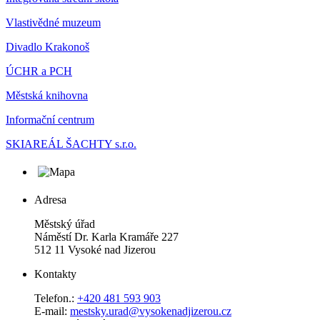
Vlastivědné muzeum
Divadlo Krakonoš
ÚCHR a PCH
Městská knihovna
Informační centrum
SKIAREÁL ŠACHTY s.r.o.
Adresa
Městský úřad
Náměstí Dr. Karla Kramáře 227
512 11 Vysoké nad Jizerou
Kontakty
Telefon.:
+420 481 593 903
E-mail:
mestsky.urad@vysokenadjizerou.cz