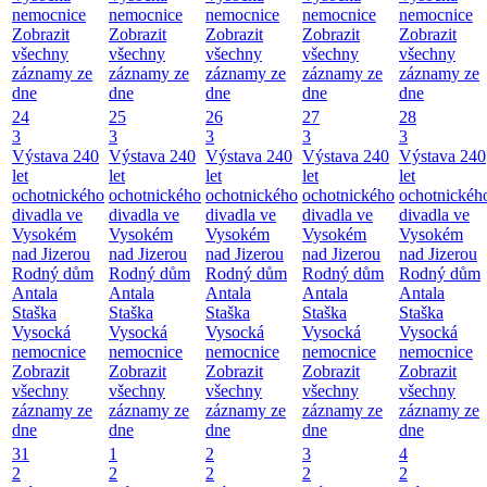
nemocnice
nemocnice
nemocnice
nemocnice
nemocnice
Zobrazit
Zobrazit
Zobrazit
Zobrazit
Zobrazit
všechny
všechny
všechny
všechny
všechny
záznamy ze
záznamy ze
záznamy ze
záznamy ze
záznamy ze
dne
dne
dne
dne
dne
24
25
26
27
28
3
3
3
3
3
Výstava 240
Výstava 240
Výstava 240
Výstava 240
Výstava 240
let
let
let
let
let
ochotnického
ochotnického
ochotnického
ochotnického
ochotnickéh
divadla ve
divadla ve
divadla ve
divadla ve
divadla ve
Vysokém
Vysokém
Vysokém
Vysokém
Vysokém
nad Jizerou
nad Jizerou
nad Jizerou
nad Jizerou
nad Jizerou
Rodný dům
Rodný dům
Rodný dům
Rodný dům
Rodný dům
Antala
Antala
Antala
Antala
Antala
Staška
Staška
Staška
Staška
Staška
Vysocká
Vysocká
Vysocká
Vysocká
Vysocká
nemocnice
nemocnice
nemocnice
nemocnice
nemocnice
Zobrazit
Zobrazit
Zobrazit
Zobrazit
Zobrazit
všechny
všechny
všechny
všechny
všechny
záznamy ze
záznamy ze
záznamy ze
záznamy ze
záznamy ze
dne
dne
dne
dne
dne
31
1
2
3
4
2
2
2
2
2