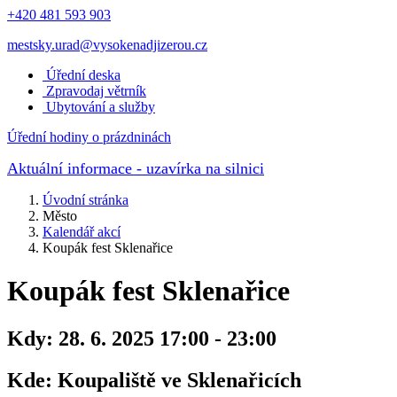
+420 481 593 903
mestsky.urad@vysokenadjizerou.cz
Úřední deska
Zpravodaj větrník
Ubytování a služby
Úřední hodiny o prázdninách
Aktuální informace
- uzavírka na silnici
Úvodní stránka
Město
Kalendář akcí
Koupák fest Sklenařice
Koupák fest Sklenařice
Kdy:
28. 6. 2025 17:00 - 23:00
Kde:
Koupaliště ve Sklenařicích