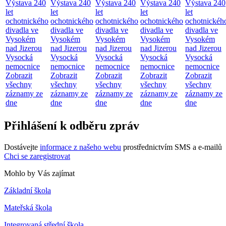
Výstava 240
Výstava 240
Výstava 240
Výstava 240
Výstava 240
let
let
let
let
let
ochotnického
ochotnického
ochotnického
ochotnického
ochotnickéh
divadla ve
divadla ve
divadla ve
divadla ve
divadla ve
Vysokém
Vysokém
Vysokém
Vysokém
Vysokém
nad Jizerou
nad Jizerou
nad Jizerou
nad Jizerou
nad Jizerou
Vysocká
Vysocká
Vysocká
Vysocká
Vysocká
nemocnice
nemocnice
nemocnice
nemocnice
nemocnice
Zobrazit
Zobrazit
Zobrazit
Zobrazit
Zobrazit
všechny
všechny
všechny
všechny
všechny
záznamy ze
záznamy ze
záznamy ze
záznamy ze
záznamy ze
dne
dne
dne
dne
dne
Přihlášení k odběru zpráv
Dostávejte
informace z našeho webu
prostřednictvím SMS a e-mailů
Chci se zaregistrovat
Mohlo by Vás zajímat
Základní škola
Mateřská škola
Integrovaná střední škola