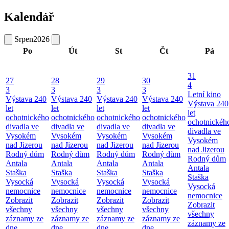
Kalendář
Srpen
2026
Po
Út
St
Čt
Pá
31
27
28
29
30
4
3
3
3
3
Letní kino
Výstava 240
Výstava 240
Výstava 240
Výstava 240
Výstava 240
let
let
let
let
let
ochotnického
ochotnického
ochotnického
ochotnického
ochotnickéh
divadla ve
divadla ve
divadla ve
divadla ve
divadla ve
Vysokém
Vysokém
Vysokém
Vysokém
Vysokém
nad Jizerou
nad Jizerou
nad Jizerou
nad Jizerou
nad Jizerou
Rodný dům
Rodný dům
Rodný dům
Rodný dům
Rodný dům
Antala
Antala
Antala
Antala
Antala
Staška
Staška
Staška
Staška
Staška
Vysocká
Vysocká
Vysocká
Vysocká
Vysocká
nemocnice
nemocnice
nemocnice
nemocnice
nemocnice
Zobrazit
Zobrazit
Zobrazit
Zobrazit
Zobrazit
všechny
všechny
všechny
všechny
všechny
záznamy ze
záznamy ze
záznamy ze
záznamy ze
záznamy ze
dne
dne
dne
dne