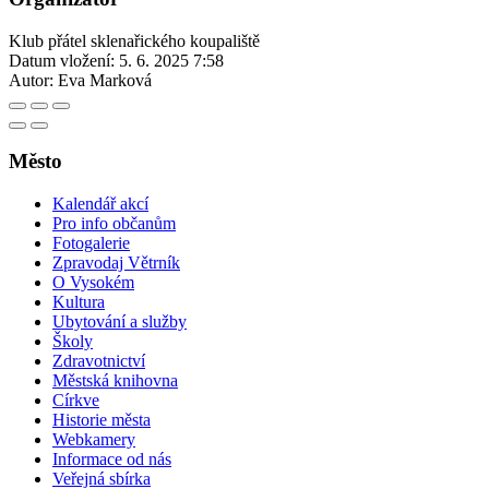
Klub přátel sklenařického koupaliště
Datum vložení:
5. 6. 2025 7:58
Autor:
Eva Marková
Město
Kalendář akcí
Pro info občanům
Fotogalerie
Zpravodaj Větrník
O Vysokém
Kultura
Ubytování a služby
Školy
Zdravotnictví
Městská knihovna
Církve
Historie města
Webkamery
Informace od nás
Veřejná sbírka