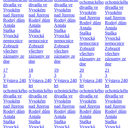
ochotnického
ochotnickéh
divadla ve
divadla ve
divadla ve
divadla ve
divadla ve
Vysokém
Vysokém
Vysokém
Vysokém
Vysokém
nad Jizerou
nad Jizerou
nad Jizerou
nad Jizerou
nad Jizerou
Rodný dům
Rodný dům
Rodný dům
Rodný dům
Rodný dům
Antala
Antala
Antala
Antala
Antala
Staška
Staška
Staška
Staška
Staška
Vysocká
Vysocká
Vysocká
Vysocká
Vysocká
nemocnice
nemocnice
nemocnice
nemocnice
nemocnice
Zobrazit
Zobrazit
Zobrazit
Zobrazit
Zobrazit
všechny
všechny
všechny
všechny
všechny
záznamy ze
záznamy ze
záznamy ze
záznamy ze
záznamy ze
dne
dne
dne
dne
dne
17
18
19
20
21
3
3
3
3
3
Výstava 240
Výstava 240
Výstava 240
Výstava 240
Výstava 240
let
let
let
let
let
ochotnického
ochotnického
ochotnického
ochotnického
ochotnickéh
divadla ve
divadla ve
divadla ve
divadla ve
divadla ve
Vysokém
Vysokém
Vysokém
Vysokém
Vysokém
nad Jizerou
nad Jizerou
nad Jizerou
nad Jizerou
nad Jizerou
Rodný dům
Rodný dům
Rodný dům
Rodný dům
Rodný dům
Antala
Antala
Antala
Antala
Antala
Staška
Staška
Staška
Staška
Staška
Vysocká
Vysocká
Vysocká
Vysocká
Vysocká