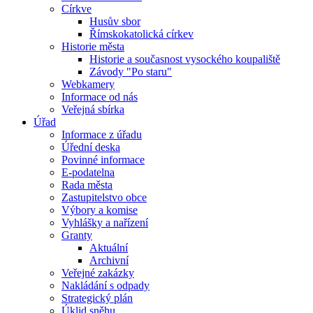
Církve
Husův sbor
Římskokatolická církev
Historie města
Historie a současnost vysockého koupaliště
Závody "Po staru"
Webkamery
Informace od nás
Veřejná sbírka
Úřad
Informace z úřadu
Úřední deska
Povinné informace
E-podatelna
Rada města
Zastupitelstvo obce
Výbory a komise
Vyhlášky a nařízení
Granty
Aktuální
Archivní
Veřejné zakázky
Nakládání s odpady
Strategický plán
Úklid sněhu