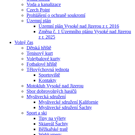
Voda a kanalizace
Czech Point
Prohlášení o ochraně soukromí
Územní plán
Územní plán Vysoké nad Jizerou z r. 2016
Změna č. 1 Územního plánu Vysoké nad Jizerou
z r. 2025
Volný čas
Dětská hřiště
Tenisový kurt
Volejbalové kurty
Fotbalové hřiště
Tělovýchovná jednota
Sportoviště
Kontakty
Motoklub Vysoké nad Jizerou
Sbor dobrovolných hasičů
Myslivecká sdružení
Myslivecké sdružení Kalifornie
Myslivecké sdružení Šachty
Sport a ski
Tipy na výlety
Skiareál Šachty
Běžkařské tratě
Webkamery