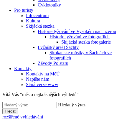
Cyklotoulky
Pro turisty
Infocentrum
Kultura
Skijácká stezka
Historie lyžování ve Vysokém nad Jizerou
Historie lyžování ve fotografiích
Skijácká stezka fotogalerie
Lyžařský areál Šachty
Skokanské můstky v Šachtách ve
fotografiích
Závody Po staru
Kontakty
Kontakty na MěÚ
Napište nám
Stará verze www
Vítá Vás "město nejkrásnějších výhledů"
Hledaný výraz
Hledat
rozšířené vyhledávání