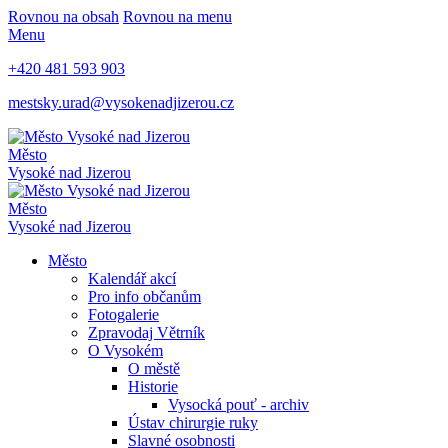
Rovnou na obsah
Rovnou na menu
Menu
+420 481 593 903
mestsky.urad@vysokenadjizerou.cz
Město
Vysoké nad Jizerou
Město
Vysoké nad Jizerou
Město
Kalendář akcí
Pro info občanům
Fotogalerie
Zpravodaj Větrník
O Vysokém
O městě
Historie
Vysocká pouť - archiv
Ústav chirurgie ruky
Slavné osobnosti