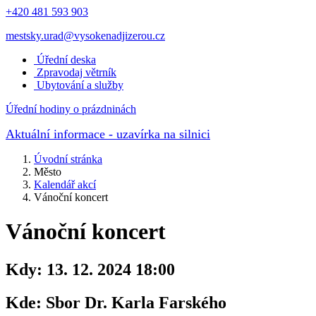
+420 481 593 903
mestsky.urad@vysokenadjizerou.cz
Úřední deska
Zpravodaj větrník
Ubytování a služby
Úřední hodiny o prázdninách
Aktuální informace
- uzavírka na silnici
Úvodní stránka
Město
Kalendář akcí
Vánoční koncert
Vánoční koncert
Kdy:
13. 12. 2024 18:00
Kde:
Sbor Dr. Karla Farského