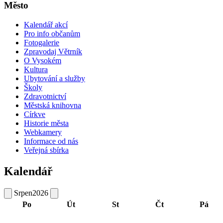
Město
Kalendář akcí
Pro info občanům
Fotogalerie
Zpravodaj Větrník
O Vysokém
Kultura
Ubytování a služby
Školy
Zdravotnictví
Městská knihovna
Církve
Historie města
Webkamery
Informace od nás
Veřejná sbírka
Kalendář
Srpen
2026
Po
Út
St
Čt
Pá