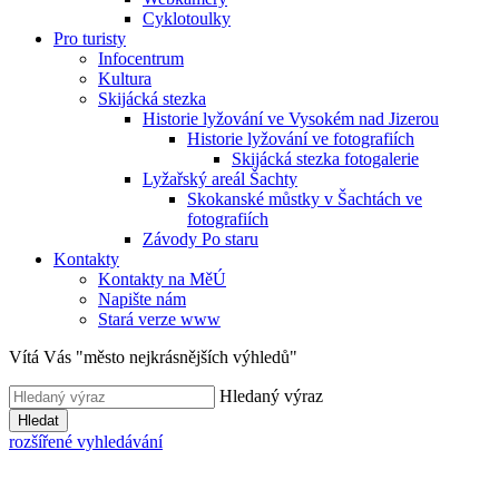
Cyklotoulky
Pro turisty
Infocentrum
Kultura
Skijácká stezka
Historie lyžování ve Vysokém nad Jizerou
Historie lyžování ve fotografiích
Skijácká stezka fotogalerie
Lyžařský areál Šachty
Skokanské můstky v Šachtách ve
fotografiích
Závody Po staru
Kontakty
Kontakty na MěÚ
Napište nám
Stará verze www
Vítá Vás "město nejkrásnějších výhledů"
Hledaný výraz
Hledat
rozšířené vyhledávání