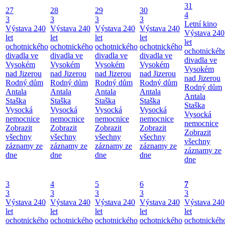
31
27
28
29
30
4
3
3
3
3
Letní kino
Výstava 240
Výstava 240
Výstava 240
Výstava 240
Výstava 240
let
let
let
let
let
ochotnického
ochotnického
ochotnického
ochotnického
ochotnickéh
divadla ve
divadla ve
divadla ve
divadla ve
divadla ve
Vysokém
Vysokém
Vysokém
Vysokém
Vysokém
nad Jizerou
nad Jizerou
nad Jizerou
nad Jizerou
nad Jizerou
Rodný dům
Rodný dům
Rodný dům
Rodný dům
Rodný dům
Antala
Antala
Antala
Antala
Antala
Staška
Staška
Staška
Staška
Staška
Vysocká
Vysocká
Vysocká
Vysocká
Vysocká
nemocnice
nemocnice
nemocnice
nemocnice
nemocnice
Zobrazit
Zobrazit
Zobrazit
Zobrazit
Zobrazit
všechny
všechny
všechny
všechny
všechny
záznamy ze
záznamy ze
záznamy ze
záznamy ze
záznamy ze
dne
dne
dne
dne
dne
3
4
5
6
7
3
3
3
3
3
Výstava 240
Výstava 240
Výstava 240
Výstava 240
Výstava 240
let
let
let
let
let
ochotnického
ochotnického
ochotnického
ochotnického
ochotnickéh