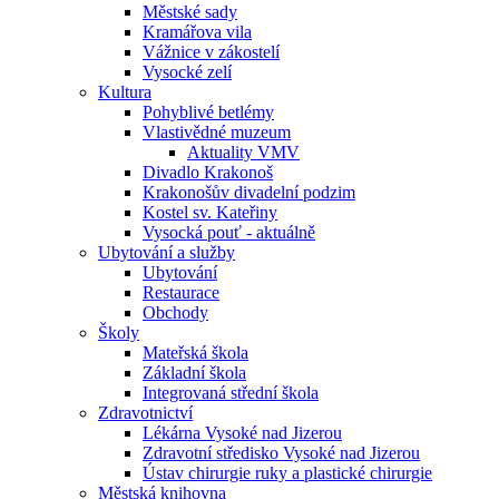
Městské sady
Kramářova vila
Vážnice v zákostelí
Vysocké zelí
Kultura
Pohyblivé betlémy
Vlastivědné muzeum
Aktuality VMV
Divadlo Krakonoš
Krakonošův divadelní podzim
Kostel sv. Kateřiny
Vysocká pouť - aktuálně
Ubytování a služby
Ubytování
Restaurace
Obchody
Školy
Mateřská škola
Základní škola
Integrovaná střední škola
Zdravotnictví
Lékárna Vysoké nad Jizerou
Zdravotní středisko Vysoké nad Jizerou
Ústav chirurgie ruky a plastické chirurgie
Městská knihovna