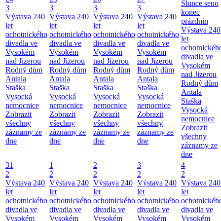
Slunce seno
3
3
3
3
konec
Výstava 240
Výstava 240
Výstava 240
Výstava 240
prázdnin
let
let
let
let
Výstava 240
ochotnického
ochotnického
ochotnického
ochotnického
let
divadla ve
divadla ve
divadla ve
divadla ve
ochotnickéh
Vysokém
Vysokém
Vysokém
Vysokém
divadla ve
nad Jizerou
nad Jizerou
nad Jizerou
nad Jizerou
Vysokém
Rodný dům
Rodný dům
Rodný dům
Rodný dům
nad Jizerou
Antala
Antala
Antala
Antala
Rodný dům
Staška
Staška
Staška
Staška
Antala
Vysocká
Vysocká
Vysocká
Vysocká
Staška
nemocnice
nemocnice
nemocnice
nemocnice
Vysocká
Zobrazit
Zobrazit
Zobrazit
Zobrazit
nemocnice
všechny
všechny
všechny
všechny
Zobrazit
záznamy ze
záznamy ze
záznamy ze
záznamy ze
všechny
dne
dne
dne
dne
záznamy ze
dne
31
1
2
3
4
2
2
2
2
2
Výstava 240
Výstava 240
Výstava 240
Výstava 240
Výstava 240
let
let
let
let
let
ochotnického
ochotnického
ochotnického
ochotnického
ochotnickéh
divadla ve
divadla ve
divadla ve
divadla ve
divadla ve
Vysokém
Vysokém
Vysokém
Vysokém
Vysokém