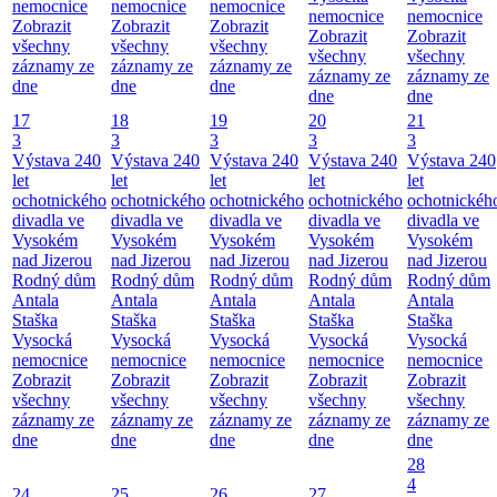
nemocnice
nemocnice
nemocnice
nemocnice
nemocnice
Zobrazit
Zobrazit
Zobrazit
Zobrazit
Zobrazit
všechny
všechny
všechny
všechny
všechny
záznamy ze
záznamy ze
záznamy ze
záznamy ze
záznamy ze
dne
dne
dne
dne
dne
17
18
19
20
21
3
3
3
3
3
Výstava 240
Výstava 240
Výstava 240
Výstava 240
Výstava 240
let
let
let
let
let
ochotnického
ochotnického
ochotnického
ochotnického
ochotnickéh
divadla ve
divadla ve
divadla ve
divadla ve
divadla ve
Vysokém
Vysokém
Vysokém
Vysokém
Vysokém
nad Jizerou
nad Jizerou
nad Jizerou
nad Jizerou
nad Jizerou
Rodný dům
Rodný dům
Rodný dům
Rodný dům
Rodný dům
Antala
Antala
Antala
Antala
Antala
Staška
Staška
Staška
Staška
Staška
Vysocká
Vysocká
Vysocká
Vysocká
Vysocká
nemocnice
nemocnice
nemocnice
nemocnice
nemocnice
Zobrazit
Zobrazit
Zobrazit
Zobrazit
Zobrazit
všechny
všechny
všechny
všechny
všechny
záznamy ze
záznamy ze
záznamy ze
záznamy ze
záznamy ze
dne
dne
dne
dne
dne
28
4
24
25
26
27