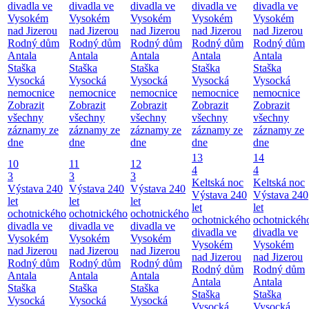
divadla ve
divadla ve
divadla ve
divadla ve
divadla ve
Vysokém
Vysokém
Vysokém
Vysokém
Vysokém
nad Jizerou
nad Jizerou
nad Jizerou
nad Jizerou
nad Jizerou
Rodný dům
Rodný dům
Rodný dům
Rodný dům
Rodný dům
Antala
Antala
Antala
Antala
Antala
Staška
Staška
Staška
Staška
Staška
Vysocká
Vysocká
Vysocká
Vysocká
Vysocká
nemocnice
nemocnice
nemocnice
nemocnice
nemocnice
Zobrazit
Zobrazit
Zobrazit
Zobrazit
Zobrazit
všechny
všechny
všechny
všechny
všechny
záznamy ze
záznamy ze
záznamy ze
záznamy ze
záznamy ze
dne
dne
dne
dne
dne
13
14
10
11
12
4
4
3
3
3
Keltská noc
Keltská noc
Výstava 240
Výstava 240
Výstava 240
Výstava 240
Výstava 240
let
let
let
let
let
ochotnického
ochotnického
ochotnického
ochotnického
ochotnickéh
divadla ve
divadla ve
divadla ve
divadla ve
divadla ve
Vysokém
Vysokém
Vysokém
Vysokém
Vysokém
nad Jizerou
nad Jizerou
nad Jizerou
nad Jizerou
nad Jizerou
Rodný dům
Rodný dům
Rodný dům
Rodný dům
Rodný dům
Antala
Antala
Antala
Antala
Antala
Staška
Staška
Staška
Staška
Staška
Vysocká
Vysocká
Vysocká
Vysocká
Vysocká