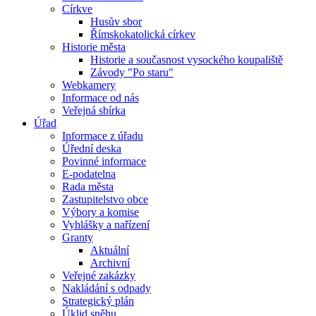
Církve
Husův sbor
Římskokatolická církev
Historie města
Historie a současnost vysockého koupaliště
Závody "Po staru"
Webkamery
Informace od nás
Veřejná sbírka
Úřad
Informace z úřadu
Úřední deska
Povinné informace
E-podatelna
Rada města
Zastupitelstvo obce
Výbory a komise
Vyhlášky a nařízení
Granty
Aktuální
Archivní
Veřejné zakázky
Nakládání s odpady
Strategický plán
Úklid sněhu