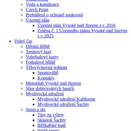
Voda a kanalizace
Czech Point
Prohlášení o ochraně soukromí
Územní plán
Územní plán Vysoké nad Jizerou z r. 2016
Změna č. 1 Územního plánu Vysoké nad Jizerou
z r. 2025
Volný čas
Dětská hřiště
Tenisový kurt
Volejbalové kurty
Fotbalové hřiště
Tělovýchovná jednota
Sportoviště
Kontakty
Motoklub Vysoké nad Jizerou
Sbor dobrovolných hasičů
Myslivecká sdružení
Myslivecké sdružení Kalifornie
Myslivecké sdružení Šachty
Sport a ski
Tipy na výlety
Skiareál Šachty
Běžkařské tratě
Webkamery