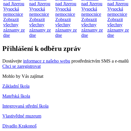
nad Jizerou
nad Jizerou
nad Jizerou
nad Jizerou
nad Jizerou
Vysocká
Vysocká
Vysocká
Vysocká
Vysocká
nemocnice
nemocnice
nemocnice
nemocnice
nemocnice
Zobrazit
Zobrazit
Zobrazit
Zobrazit
Zobrazit
všechny
všechny
všechny
všechny
všechny
záznamy ze
záznamy ze
záznamy ze
záznamy ze
záznamy ze
dne
dne
dne
dne
dne
Přihlášení k odběru zpráv
Dostávejte
informace z našeho webu
prostřednictvím SMS a e-mailů
Chci se zaregistrovat
Mohlo by Vás zajímat
Základní škola
Mateřská škola
Integrovaná střední škola
Vlastivědné muzeum
Divadlo Krakonoš