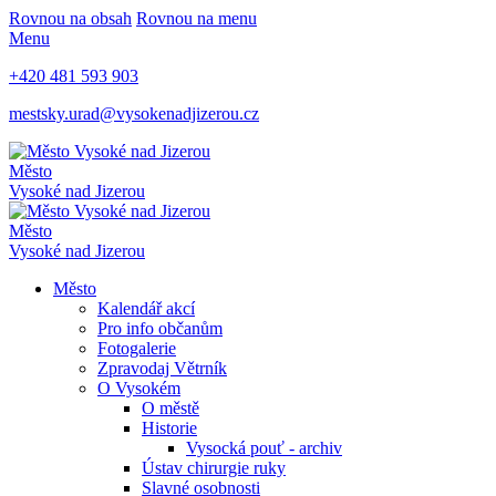
Rovnou na obsah
Rovnou na menu
Menu
+420 481 593 903
mestsky.urad@vysokenadjizerou.cz
Město
Vysoké nad Jizerou
Město
Vysoké nad Jizerou
Město
Kalendář akcí
Pro info občanům
Fotogalerie
Zpravodaj Větrník
O Vysokém
O městě
Historie
Vysocká pouť - archiv
Ústav chirurgie ruky
Slavné osobnosti