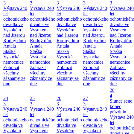
3
3
3
3
3
Výstava 240
Výstava 240
Výstava 240
Výstava 240
Výstava 240
let
let
let
let
let
ochotnického
ochotnického
ochotnického
ochotnického
ochotnickéh
divadla ve
divadla ve
divadla ve
divadla ve
divadla ve
Vysokém
Vysokém
Vysokém
Vysokém
Vysokém
nad Jizerou
nad Jizerou
nad Jizerou
nad Jizerou
nad Jizerou
Rodný dům
Rodný dům
Rodný dům
Rodný dům
Rodný dům
Antala
Antala
Antala
Antala
Antala
Staška
Staška
Staška
Staška
Staška
Vysocká
Vysocká
Vysocká
Vysocká
Vysocká
nemocnice
nemocnice
nemocnice
nemocnice
nemocnice
Zobrazit
Zobrazit
Zobrazit
Zobrazit
Zobrazit
všechny
všechny
všechny
všechny
všechny
záznamy ze
záznamy ze
záznamy ze
záznamy ze
záznamy ze
dne
dne
dne
dne
dne
28
4
24
25
26
27
Slunce seno
3
3
3
3
konec
Výstava 240
Výstava 240
Výstava 240
Výstava 240
prázdnin
let
let
let
let
Výstava 240
ochotnického
ochotnického
ochotnického
ochotnického
let
divadla ve
divadla ve
divadla ve
divadla ve
ochotnickéh
Vysokém
Vysokém
Vysokém
Vysokém
divadla ve