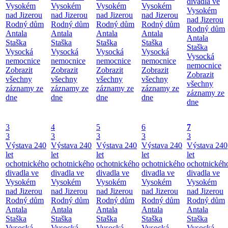
divadla ve
Vysokém
Vysokém
Vysokém
Vysokém
Vysokém
nad Jizerou
nad Jizerou
nad Jizerou
nad Jizerou
nad Jizerou
Rodný dům
Rodný dům
Rodný dům
Rodný dům
Rodný dům
Antala
Antala
Antala
Antala
Antala
Staška
Staška
Staška
Staška
Staška
Vysocká
Vysocká
Vysocká
Vysocká
Vysocká
nemocnice
nemocnice
nemocnice
nemocnice
nemocnice
Zobrazit
Zobrazit
Zobrazit
Zobrazit
Zobrazit
všechny
všechny
všechny
všechny
všechny
záznamy ze
záznamy ze
záznamy ze
záznamy ze
záznamy ze
dne
dne
dne
dne
dne
3
4
5
6
7
3
3
3
3
3
Výstava 240
Výstava 240
Výstava 240
Výstava 240
Výstava 240
let
let
let
let
let
ochotnického
ochotnického
ochotnického
ochotnického
ochotnickéh
divadla ve
divadla ve
divadla ve
divadla ve
divadla ve
Vysokém
Vysokém
Vysokém
Vysokém
Vysokém
nad Jizerou
nad Jizerou
nad Jizerou
nad Jizerou
nad Jizerou
Rodný dům
Rodný dům
Rodný dům
Rodný dům
Rodný dům
Antala
Antala
Antala
Antala
Antala
Staška
Staška
Staška
Staška
Staška
Vysocká
Vysocká
Vysocká
Vysocká
Vysocká