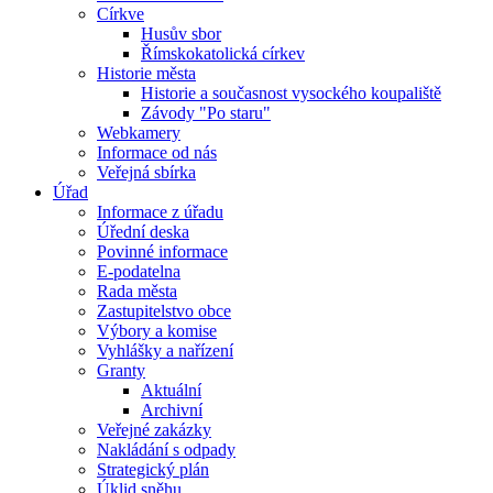
Církve
Husův sbor
Římskokatolická církev
Historie města
Historie a současnost vysockého koupaliště
Závody "Po staru"
Webkamery
Informace od nás
Veřejná sbírka
Úřad
Informace z úřadu
Úřední deska
Povinné informace
E-podatelna
Rada města
Zastupitelstvo obce
Výbory a komise
Vyhlášky a nařízení
Granty
Aktuální
Archivní
Veřejné zakázky
Nakládání s odpady
Strategický plán
Úklid sněhu