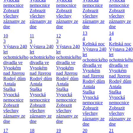
nemocnice
nemocnice
nemocnice
nemocnice
nemocnice
Zobrazit
Zobrazit
Zobrazit
Zobrazit
Zobrazit
všechny
všechny
všechny
všechny
všechny
záznamy ze
záznamy ze
záznamy ze
záznamy ze
záznamy ze
dne
dne
dne
dne
dne
13
14
10
11
12
4
4
3
3
3
Keltská noc
Keltská noc
Výstava 240
Výstava 240
Výstava 240
Výstava 240
Výstava 240
let
let
let
let
let
ochotnického
ochotnického
ochotnického
ochotnického
ochotnickéh
divadla ve
divadla ve
divadla ve
divadla ve
divadla ve
Vysokém
Vysokém
Vysokém
Vysokém
Vysokém
nad Jizerou
nad Jizerou
nad Jizerou
nad Jizerou
nad Jizerou
Rodný dům
Rodný dům
Rodný dům
Rodný dům
Rodný dům
Antala
Antala
Antala
Antala
Antala
Staška
Staška
Staška
Staška
Staška
Vysocká
Vysocká
Vysocká
Vysocká
Vysocká
nemocnice
nemocnice
nemocnice
nemocnice
nemocnice
Zobrazit
Zobrazit
Zobrazit
Zobrazit
Zobrazit
všechny
všechny
všechny
všechny
všechny
záznamy ze
záznamy ze
záznamy ze
záznamy ze
záznamy ze
dne
dne
dne
dne
dne
17
18
19
20
21