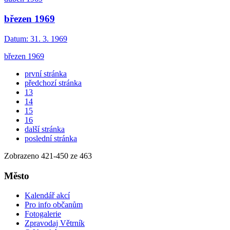
březen 1969
Datum:
31. 3. 1969
březen 1969
první stránka
předchozí stránka
13
14
15
16
další stránka
poslední stránka
Zobrazeno
421
-
450
ze 463
Město
Kalendář akcí
Pro info občanům
Fotogalerie
Zpravodaj Větrník