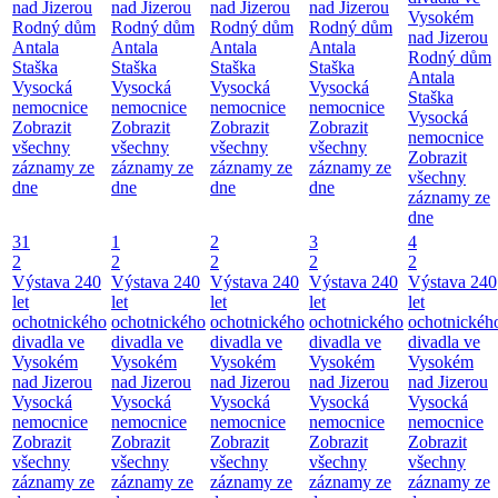
nad Jizerou
nad Jizerou
nad Jizerou
nad Jizerou
Vysokém
Rodný dům
Rodný dům
Rodný dům
Rodný dům
nad Jizerou
Antala
Antala
Antala
Antala
Rodný dům
Staška
Staška
Staška
Staška
Antala
Vysocká
Vysocká
Vysocká
Vysocká
Staška
nemocnice
nemocnice
nemocnice
nemocnice
Vysocká
Zobrazit
Zobrazit
Zobrazit
Zobrazit
nemocnice
všechny
všechny
všechny
všechny
Zobrazit
záznamy ze
záznamy ze
záznamy ze
záznamy ze
všechny
dne
dne
dne
dne
záznamy ze
dne
31
1
2
3
4
2
2
2
2
2
Výstava 240
Výstava 240
Výstava 240
Výstava 240
Výstava 240
let
let
let
let
let
ochotnického
ochotnického
ochotnického
ochotnického
ochotnickéh
divadla ve
divadla ve
divadla ve
divadla ve
divadla ve
Vysokém
Vysokém
Vysokém
Vysokém
Vysokém
nad Jizerou
nad Jizerou
nad Jizerou
nad Jizerou
nad Jizerou
Vysocká
Vysocká
Vysocká
Vysocká
Vysocká
nemocnice
nemocnice
nemocnice
nemocnice
nemocnice
Zobrazit
Zobrazit
Zobrazit
Zobrazit
Zobrazit
všechny
všechny
všechny
všechny
všechny
záznamy ze
záznamy ze
záznamy ze
záznamy ze
záznamy ze