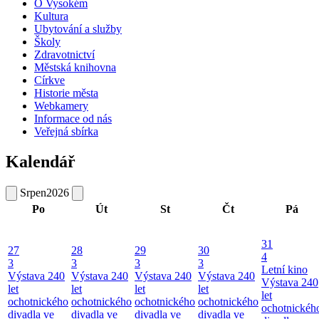
O Vysokém
Kultura
Ubytování a služby
Školy
Zdravotnictví
Městská knihovna
Církve
Historie města
Webkamery
Informace od nás
Veřejná sbírka
Kalendář
Srpen
2026
Po
Út
St
Čt
Pá
31
27
28
29
30
4
3
3
3
3
Letní kino
Výstava 240
Výstava 240
Výstava 240
Výstava 240
Výstava 240
let
let
let
let
let
ochotnického
ochotnického
ochotnického
ochotnického
ochotnickéh
divadla ve
divadla ve
divadla ve
divadla ve