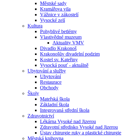
Městské sady
Kramářova vila
Vážnice v zákostelí
Vysocké zelí
Kultura
Pohyblivé betlémy
Vlastivědné muzeum
Aktuality VMV
Divadlo Krakonoš
Krakonošův divadelní podzim
Kostel sv. Kateřiny
Vysocká pouť - aktuálně
Ubytování a služby
Ubytování
Restaurace
Obchody
Školy
Mateřská škola
Základní škola
Integrovaná střední škola
Zdravotnictví
Lékárna Vysoké nad Jizerou
Zdravotní středisko Vysoké nad Jizerou
Ústav chirurgie ruky a plastické chirurgie
Městská knihovna