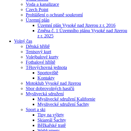
Voda a kanalizace
Czech Point
Prohlášení o ochraně soukromí
Územní plán
Územní plán Vysoké nad Jizerou z r. 2016
Změna č. 1 Územního plánu Vysoké nad Jizerou
z r. 2025
Volný čas
Dětská hřiště
Tenisový kurt
Volejbalové kurty
Fotbalové hřiště
Tělovýchovná jednota
Sportoviště
Kontakty
Motoklub Vysoké nad Jizerou
Sbor dobrovolných hasičů
Myslivecká sdružení
Myslivecké sdružení Kalifornie
Myslivecké sdružení Šachty
Sport a ski
Tipy na výlety
Skiareál Šachty
Běžkařské tratě
Webkamery