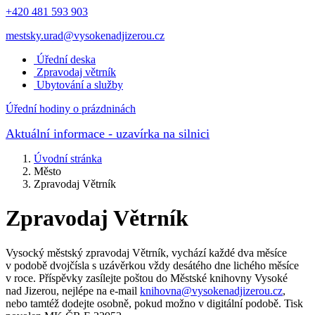
+420 481 593 903
mestsky.urad@vysokenadjizerou.cz
Úřední deska
Zpravodaj větrník
Ubytování a služby
Úřední hodiny o prázdninách
Aktuální informace
- uzavírka na silnici
Úvodní stránka
Město
Zpravodaj Větrník
Zpravodaj Větrník
Vysocký městský zpravodaj Větrník, vychází každé dva měsíce
v podobě dvojčísla s uzávěrkou vždy desátého dne lichého měsíce
v roce. Příspěvky zasílejte poštou do Městské knihovny Vysoké
nad Jizerou, nejlépe na e-mail
knihovna@vysokenadjizerou.cz
,
nebo tamtéž dodejte osobně, pokud možno v digitální podobě. Tisk