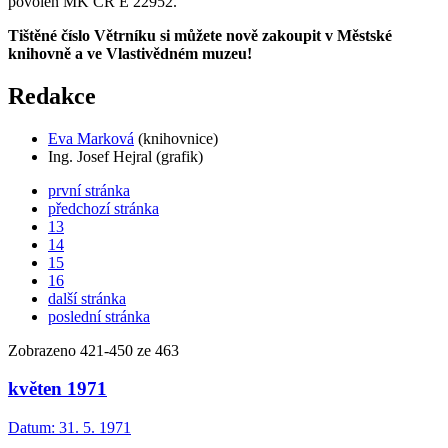
povolen MK ČR E 22952.
Tištěné číslo Větrníku si můžete nově zakoupit v Městské
knihovně a ve Vlastivědném muzeu!
Redakce
Eva Marková
(knihovnice)
Ing. Josef Hejral (grafik)
první stránka
předchozí stránka
13
14
15
16
další stránka
poslední stránka
Zobrazeno
421
-
450
ze 463
květen 1971
Datum:
31. 5. 1971