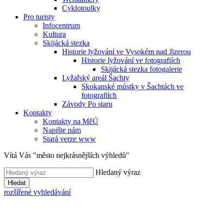
Cyklotoulky
Pro turisty
Infocentrum
Kultura
Skijácká stezka
Historie lyžování ve Vysokém nad Jizerou
Historie lyžování ve fotografiích
Skijácká stezka fotogalerie
Lyžařský areál Šachty
Skokanské můstky v Šachtách ve
fotografiích
Závody Po staru
Kontakty
Kontakty na MěÚ
Napište nám
Stará verze www
Vítá Vás "město nejkrásnějších výhledů"
Hledaný výraz
Hledat
rozšířené vyhledávání