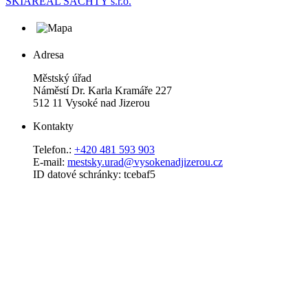
SKIAREÁL ŠACHTY s.r.o.
Adresa
Městský úřad
Náměstí Dr. Karla Kramáře 227
512 11 Vysoké nad Jizerou
Kontakty
Telefon.:
+420 481 593 903
E-mail:
mestsky.urad@vysokenadjizerou.cz
ID datové schránky: tcebaf5