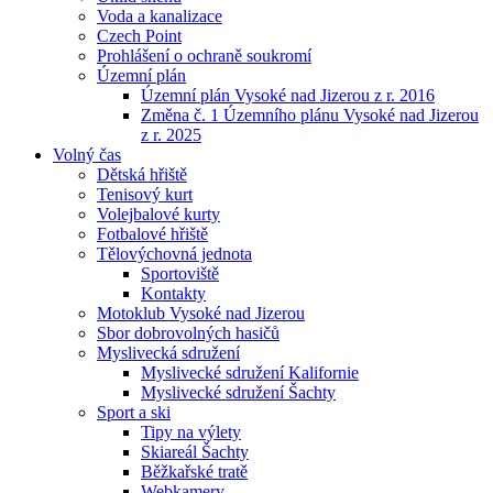
Voda a kanalizace
Czech Point
Prohlášení o ochraně soukromí
Územní plán
Územní plán Vysoké nad Jizerou z r. 2016
Změna č. 1 Územního plánu Vysoké nad Jizerou
z r. 2025
Volný čas
Dětská hřiště
Tenisový kurt
Volejbalové kurty
Fotbalové hřiště
Tělovýchovná jednota
Sportoviště
Kontakty
Motoklub Vysoké nad Jizerou
Sbor dobrovolných hasičů
Myslivecká sdružení
Myslivecké sdružení Kalifornie
Myslivecké sdružení Šachty
Sport a ski
Tipy na výlety
Skiareál Šachty
Běžkařské tratě
Webkamery