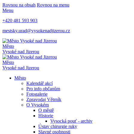
Rovnou na obsah
Rovnou na menu
Menu
+420 481 593 903
mestsky.urad@vysokenadjizerou.cz
Město
Vysoké nad Jizerou
Město
Vysoké nad Jizerou
Město
Kalendář akcí
Pro info občanům
Fotogalerie
Zpravodaj Větrník
O Vysokém
O městě
Historie
Vysocká pouť - archiv
Ústav chirurgie ruky
Slavné osobnosti