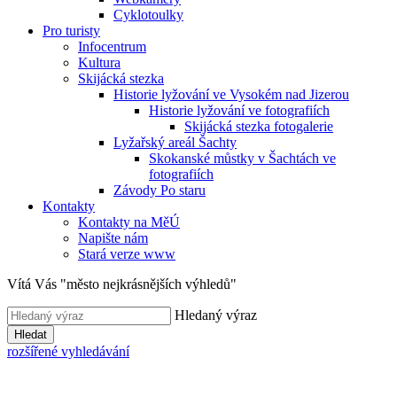
Cyklotoulky
Pro turisty
Infocentrum
Kultura
Skijácká stezka
Historie lyžování ve Vysokém nad Jizerou
Historie lyžování ve fotografiích
Skijácká stezka fotogalerie
Lyžařský areál Šachty
Skokanské můstky v Šachtách ve
fotografiích
Závody Po staru
Kontakty
Kontakty na MěÚ
Napište nám
Stará verze www
Vítá Vás "město nejkrásnějších výhledů"
Hledaný výraz
Hledat
rozšířené vyhledávání