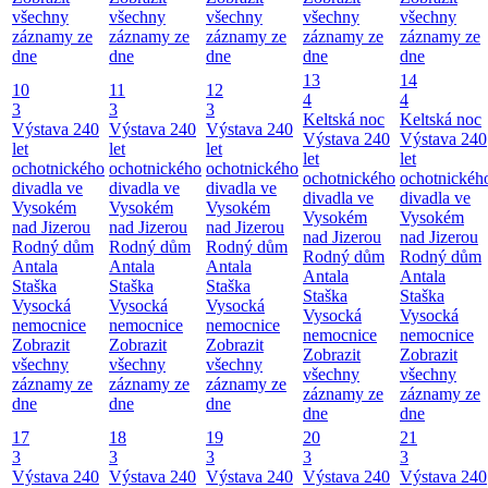
všechny
všechny
všechny
všechny
všechny
záznamy ze
záznamy ze
záznamy ze
záznamy ze
záznamy ze
dne
dne
dne
dne
dne
13
14
10
11
12
4
4
3
3
3
Keltská noc
Keltská noc
Výstava 240
Výstava 240
Výstava 240
Výstava 240
Výstava 240
let
let
let
let
let
ochotnického
ochotnického
ochotnického
ochotnického
ochotnickéh
divadla ve
divadla ve
divadla ve
divadla ve
divadla ve
Vysokém
Vysokém
Vysokém
Vysokém
Vysokém
nad Jizerou
nad Jizerou
nad Jizerou
nad Jizerou
nad Jizerou
Rodný dům
Rodný dům
Rodný dům
Rodný dům
Rodný dům
Antala
Antala
Antala
Antala
Antala
Staška
Staška
Staška
Staška
Staška
Vysocká
Vysocká
Vysocká
Vysocká
Vysocká
nemocnice
nemocnice
nemocnice
nemocnice
nemocnice
Zobrazit
Zobrazit
Zobrazit
Zobrazit
Zobrazit
všechny
všechny
všechny
všechny
všechny
záznamy ze
záznamy ze
záznamy ze
záznamy ze
záznamy ze
dne
dne
dne
dne
dne
17
18
19
20
21
3
3
3
3
3
Výstava 240
Výstava 240
Výstava 240
Výstava 240
Výstava 240