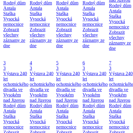
nad Jizerou
Rodný dům
Rodný dům
Rodný dům
Rodný dům
Rodný dům
Antala
Antala
Antala
Antala
Antala
Staška
Staška
Staška
Staška
Staška
Vysocká
Vysocká
Vysocká
Vysocká
Vysocká
nemocnice
nemocnice
nemocnice
nemocnice
nemocnice
Zobrazit
Zobrazit
Zobrazit
Zobrazit
Zobrazit
všechny
všechny
všechny
všechny
všechny
záznamy ze
záznamy ze
záznamy ze
záznamy ze
záznamy ze
dne
dne
dne
dne
dne
3
4
5
6
7
3
3
3
3
3
Výstava 240
Výstava 240
Výstava 240
Výstava 240
Výstava 240
let
let
let
let
let
ochotnického
ochotnického
ochotnického
ochotnického
ochotnickéh
divadla ve
divadla ve
divadla ve
divadla ve
divadla ve
Vysokém
Vysokém
Vysokém
Vysokém
Vysokém
nad Jizerou
nad Jizerou
nad Jizerou
nad Jizerou
nad Jizerou
Rodný dům
Rodný dům
Rodný dům
Rodný dům
Rodný dům
Antala
Antala
Antala
Antala
Antala
Staška
Staška
Staška
Staška
Staška
Vysocká
Vysocká
Vysocká
Vysocká
Vysocká
nemocnice
nemocnice
nemocnice
nemocnice
nemocnice
Zobrazit
Zobrazit
Zobrazit
Zobrazit
Zobrazit