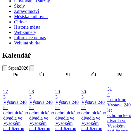
Ubytování a služby
Školy
Zdravotnictví
Městská knihovna
Církve
Historie města
Webkamery
Informace od nás
Veřejná sbírka
Kalendář
Srpen
2026
Po
Út
St
Čt
Pá
31
27
28
29
30
4
3
3
3
3
Letní kino
Výstava 240
Výstava 240
Výstava 240
Výstava 240
Výstava 240
let
let
let
let
let
ochotnického
ochotnického
ochotnického
ochotnického
ochotnickéh
divadla ve
divadla ve
divadla ve
divadla ve
divadla ve
Vysokém
Vysokém
Vysokém
Vysokém
Vysokém
nad Jizerou
nad Jizerou
nad Jizerou
nad Jizerou