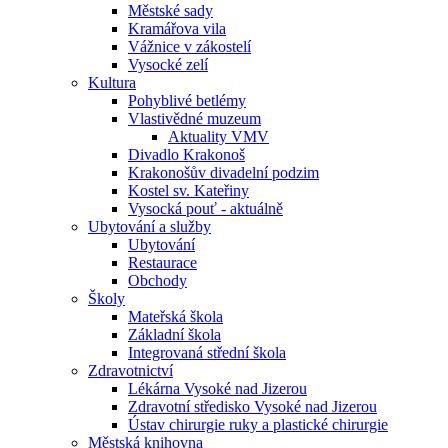
Městské sady
Kramářova vila
Vážnice v zákostelí
Vysocké zelí
Kultura
Pohyblivé betlémy
Vlastivědné muzeum
Aktuality VMV
Divadlo Krakonoš
Krakonošův divadelní podzim
Kostel sv. Kateřiny
Vysocká pouť - aktuálně
Ubytování a služby
Ubytování
Restaurace
Obchody
Školy
Mateřská škola
Základní škola
Integrovaná střední škola
Zdravotnictví
Lékárna Vysoké nad Jizerou
Zdravotní středisko Vysoké nad Jizerou
Ústav chirurgie ruky a plastické chirurgie
Městská knihovna