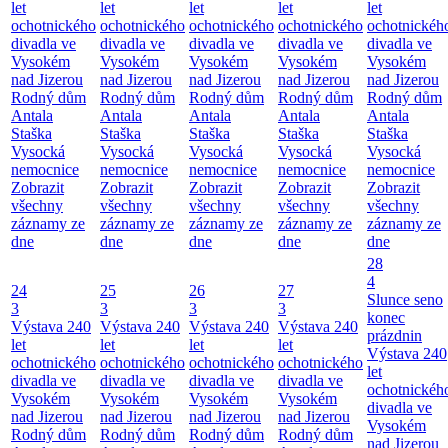
let
let
let
let
let
ochotnického
ochotnického
ochotnického
ochotnického
ochotnickéh
divadla ve
divadla ve
divadla ve
divadla ve
divadla ve
Vysokém
Vysokém
Vysokém
Vysokém
Vysokém
nad Jizerou
nad Jizerou
nad Jizerou
nad Jizerou
nad Jizerou
Rodný dům
Rodný dům
Rodný dům
Rodný dům
Rodný dům
Antala
Antala
Antala
Antala
Antala
Staška
Staška
Staška
Staška
Staška
Vysocká
Vysocká
Vysocká
Vysocká
Vysocká
nemocnice
nemocnice
nemocnice
nemocnice
nemocnice
Zobrazit
Zobrazit
Zobrazit
Zobrazit
Zobrazit
všechny
všechny
všechny
všechny
všechny
záznamy ze
záznamy ze
záznamy ze
záznamy ze
záznamy ze
dne
dne
dne
dne
dne
28
4
24
25
26
27
Slunce seno
3
3
3
3
konec
Výstava 240
Výstava 240
Výstava 240
Výstava 240
prázdnin
let
let
let
let
Výstava 240
ochotnického
ochotnického
ochotnického
ochotnického
let
divadla ve
divadla ve
divadla ve
divadla ve
ochotnickéh
Vysokém
Vysokém
Vysokém
Vysokém
divadla ve
nad Jizerou
nad Jizerou
nad Jizerou
nad Jizerou
Vysokém
Rodný dům
Rodný dům
Rodný dům
Rodný dům
nad Jizerou