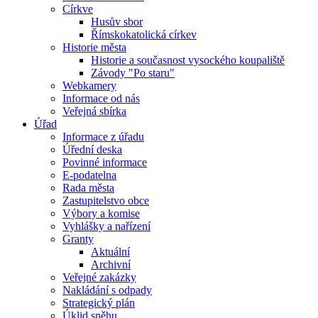
Církve
Husův sbor
Římskokatolická církev
Historie města
Historie a současnost vysockého koupaliště
Závody "Po staru"
Webkamery
Informace od nás
Veřejná sbírka
Úřad
Informace z úřadu
Úřední deska
Povinné informace
E-podatelna
Rada města
Zastupitelstvo obce
Výbory a komise
Vyhlášky a nařízení
Granty
Aktuální
Archivní
Veřejné zakázky
Nakládání s odpady
Strategický plán
Úklid sněhu