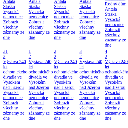
Antala
Antala
Antala
Antala
Rodný dům
Staška
Staška
Staška
Staška
Antala
Vysocká
Vysocká
Vysocká
Vysocká
Staška
nemocnice
nemocnice
nemocnice
nemocnice
Vysocká
Zobrazit
Zobrazit
Zobrazit
Zobrazit
nemocnice
všechny
všechny
všechny
všechny
Zobrazit
záznamy ze
záznamy ze
záznamy ze
záznamy ze
všechny
dne
dne
dne
dne
záznamy ze
dne
31
1
2
3
4
2
2
2
2
2
Výstava 240
Výstava 240
Výstava 240
Výstava 240
Výstava 240
let
let
let
let
let
ochotnického
ochotnického
ochotnického
ochotnického
ochotnickéh
divadla ve
divadla ve
divadla ve
divadla ve
divadla ve
Vysokém
Vysokém
Vysokém
Vysokém
Vysokém
nad Jizerou
nad Jizerou
nad Jizerou
nad Jizerou
nad Jizerou
Vysocká
Vysocká
Vysocká
Vysocká
Vysocká
nemocnice
nemocnice
nemocnice
nemocnice
nemocnice
Zobrazit
Zobrazit
Zobrazit
Zobrazit
Zobrazit
všechny
všechny
všechny
všechny
všechny
záznamy ze
záznamy ze
záznamy ze
záznamy ze
záznamy ze
dne
dne
dne
dne
dne