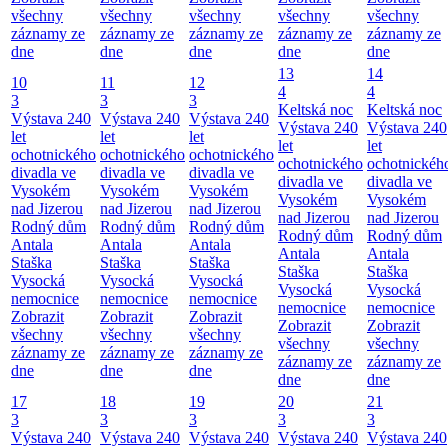
všechny
všechny
všechny
všechny
všechny
záznamy ze
záznamy ze
záznamy ze
záznamy ze
záznamy ze
dne
dne
dne
dne
dne
13
14
10
11
12
4
4
3
3
3
Keltská noc
Keltská noc
Výstava 240
Výstava 240
Výstava 240
Výstava 240
Výstava 240
let
let
let
let
let
ochotnického
ochotnického
ochotnického
ochotnického
ochotnickéh
divadla ve
divadla ve
divadla ve
divadla ve
divadla ve
Vysokém
Vysokém
Vysokém
Vysokém
Vysokém
nad Jizerou
nad Jizerou
nad Jizerou
nad Jizerou
nad Jizerou
Rodný dům
Rodný dům
Rodný dům
Rodný dům
Rodný dům
Antala
Antala
Antala
Antala
Antala
Staška
Staška
Staška
Staška
Staška
Vysocká
Vysocká
Vysocká
Vysocká
Vysocká
nemocnice
nemocnice
nemocnice
nemocnice
nemocnice
Zobrazit
Zobrazit
Zobrazit
Zobrazit
Zobrazit
všechny
všechny
všechny
všechny
všechny
záznamy ze
záznamy ze
záznamy ze
záznamy ze
záznamy ze
dne
dne
dne
dne
dne
17
18
19
20
21
3
3
3
3
3
Výstava 240
Výstava 240
Výstava 240
Výstava 240
Výstava 240