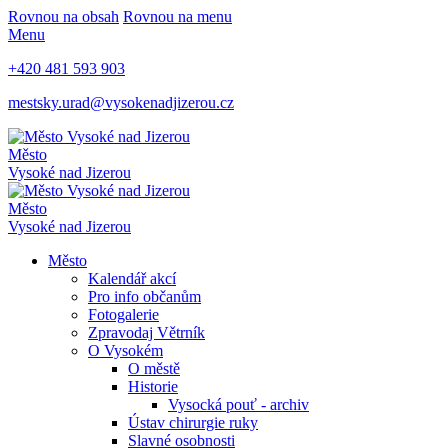
Rovnou na obsah
Rovnou na menu
Menu
+420 481 593 903
mestsky.urad@vysokenadjizerou.cz
Město
Vysoké nad Jizerou
Město
Vysoké nad Jizerou
Město
Kalendář akcí
Pro info občanům
Fotogalerie
Zpravodaj Větrník
O Vysokém
O městě
Historie
Vysocká pouť - archiv
Ústav chirurgie ruky
Slavné osobnosti