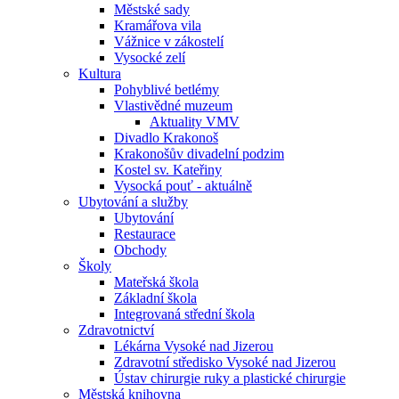
Městské sady
Kramářova vila
Vážnice v zákostelí
Vysocké zelí
Kultura
Pohyblivé betlémy
Vlastivědné muzeum
Aktuality VMV
Divadlo Krakonoš
Krakonošův divadelní podzim
Kostel sv. Kateřiny
Vysocká pouť - aktuálně
Ubytování a služby
Ubytování
Restaurace
Obchody
Školy
Mateřská škola
Základní škola
Integrovaná střední škola
Zdravotnictví
Lékárna Vysoké nad Jizerou
Zdravotní středisko Vysoké nad Jizerou
Ústav chirurgie ruky a plastické chirurgie
Městská knihovna