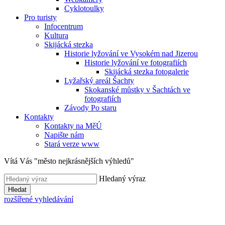
Cyklotoulky
Pro turisty
Infocentrum
Kultura
Skijácká stezka
Historie lyžování ve Vysokém nad Jizerou
Historie lyžování ve fotografiích
Skijácká stezka fotogalerie
Lyžařský areál Šachty
Skokanské můstky v Šachtách ve
fotografiích
Závody Po staru
Kontakty
Kontakty na MěÚ
Napište nám
Stará verze www
Vítá Vás "město nejkrásnějších výhledů"
Hledaný výraz
Hledat
rozšířené vyhledávání