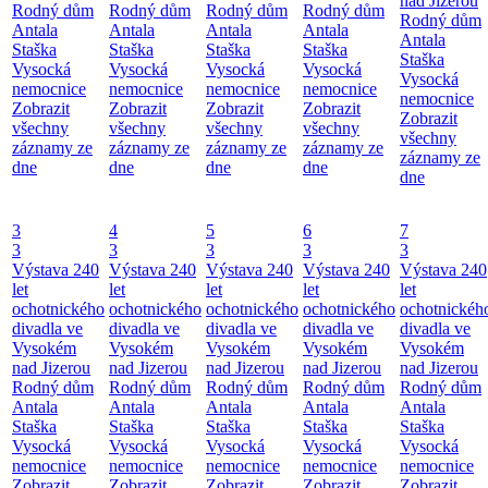
nad Jizerou
Rodný dům
Rodný dům
Rodný dům
Rodný dům
Rodný dům
Antala
Antala
Antala
Antala
Antala
Staška
Staška
Staška
Staška
Staška
Vysocká
Vysocká
Vysocká
Vysocká
Vysocká
nemocnice
nemocnice
nemocnice
nemocnice
nemocnice
Zobrazit
Zobrazit
Zobrazit
Zobrazit
Zobrazit
všechny
všechny
všechny
všechny
všechny
záznamy ze
záznamy ze
záznamy ze
záznamy ze
záznamy ze
dne
dne
dne
dne
dne
3
4
5
6
7
3
3
3
3
3
Výstava 240
Výstava 240
Výstava 240
Výstava 240
Výstava 240
let
let
let
let
let
ochotnického
ochotnického
ochotnického
ochotnického
ochotnickéh
divadla ve
divadla ve
divadla ve
divadla ve
divadla ve
Vysokém
Vysokém
Vysokém
Vysokém
Vysokém
nad Jizerou
nad Jizerou
nad Jizerou
nad Jizerou
nad Jizerou
Rodný dům
Rodný dům
Rodný dům
Rodný dům
Rodný dům
Antala
Antala
Antala
Antala
Antala
Staška
Staška
Staška
Staška
Staška
Vysocká
Vysocká
Vysocká
Vysocká
Vysocká
nemocnice
nemocnice
nemocnice
nemocnice
nemocnice
Zobrazit
Zobrazit
Zobrazit
Zobrazit
Zobrazit