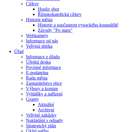
Církve
Husův sbor
Římskokatolická církev
Historie města
Historie a současnost vysockého koupaliště
Závody "Po staru"
Webkamery
Informace od nás
Veřejná sbírka
Úřad
Informace z úřadu
Úřední deska
Povinné informace
E-podatelna
Rada města
Zastupitelstvo obce
Výbory a komise
Vyhlášky a nařízení
Granty
Aktuální
Archivní
Veřejné zakázky
Nakládání s odpady
Strategický plán
Úklid sněhu