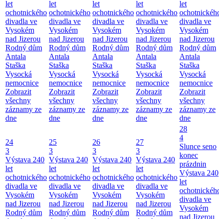
let
let
let
let
let
ochotnického
ochotnického
ochotnického
ochotnického
ochotnickéh
divadla ve
divadla ve
divadla ve
divadla ve
divadla ve
Vysokém
Vysokém
Vysokém
Vysokém
Vysokém
nad Jizerou
nad Jizerou
nad Jizerou
nad Jizerou
nad Jizerou
Rodný dům
Rodný dům
Rodný dům
Rodný dům
Rodný dům
Antala
Antala
Antala
Antala
Antala
Staška
Staška
Staška
Staška
Staška
Vysocká
Vysocká
Vysocká
Vysocká
Vysocká
nemocnice
nemocnice
nemocnice
nemocnice
nemocnice
Zobrazit
Zobrazit
Zobrazit
Zobrazit
Zobrazit
všechny
všechny
všechny
všechny
všechny
záznamy ze
záznamy ze
záznamy ze
záznamy ze
záznamy ze
dne
dne
dne
dne
dne
28
4
24
25
26
27
Slunce seno
3
3
3
3
konec
Výstava 240
Výstava 240
Výstava 240
Výstava 240
prázdnin
let
let
let
let
Výstava 240
ochotnického
ochotnického
ochotnického
ochotnického
let
divadla ve
divadla ve
divadla ve
divadla ve
ochotnickéh
Vysokém
Vysokém
Vysokém
Vysokém
divadla ve
nad Jizerou
nad Jizerou
nad Jizerou
nad Jizerou
Vysokém
Rodný dům
Rodný dům
Rodný dům
Rodný dům
nad Jizerou