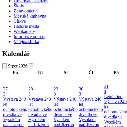
Ubytování a služby
Školy
Zdravotnictví
Městská knihovna
Církve
Historie města
Webkamery
Informace od nás
Veřejná sbírka
Kalendář
Srpen
2026
Po
Út
St
Čt
Pá
31
27
28
29
30
4
3
3
3
3
Letní kino
Výstava 240
Výstava 240
Výstava 240
Výstava 240
Výstava 240
let
let
let
let
let
ochotnického
ochotnického
ochotnického
ochotnického
ochotnickéh
divadla ve
divadla ve
divadla ve
divadla ve
divadla ve
Vysokém
Vysokém
Vysokém
Vysokém
Vysokém
nad Jizerou
nad Jizerou
nad Jizerou
nad Jizerou