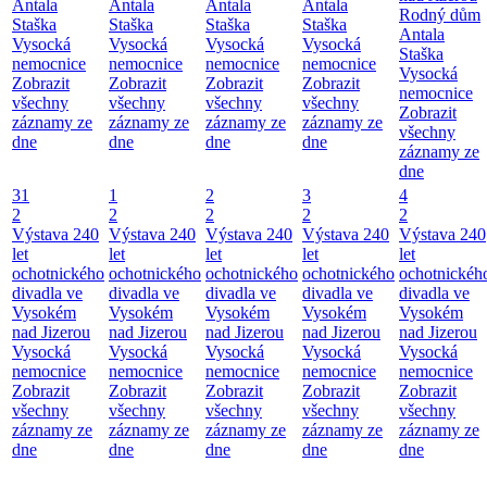
Antala
Antala
Antala
Antala
Rodný dům
Staška
Staška
Staška
Staška
Antala
Vysocká
Vysocká
Vysocká
Vysocká
Staška
nemocnice
nemocnice
nemocnice
nemocnice
Vysocká
Zobrazit
Zobrazit
Zobrazit
Zobrazit
nemocnice
všechny
všechny
všechny
všechny
Zobrazit
záznamy ze
záznamy ze
záznamy ze
záznamy ze
všechny
dne
dne
dne
dne
záznamy ze
dne
31
1
2
3
4
2
2
2
2
2
Výstava 240
Výstava 240
Výstava 240
Výstava 240
Výstava 240
let
let
let
let
let
ochotnického
ochotnického
ochotnického
ochotnického
ochotnickéh
divadla ve
divadla ve
divadla ve
divadla ve
divadla ve
Vysokém
Vysokém
Vysokém
Vysokém
Vysokém
nad Jizerou
nad Jizerou
nad Jizerou
nad Jizerou
nad Jizerou
Vysocká
Vysocká
Vysocká
Vysocká
Vysocká
nemocnice
nemocnice
nemocnice
nemocnice
nemocnice
Zobrazit
Zobrazit
Zobrazit
Zobrazit
Zobrazit
všechny
všechny
všechny
všechny
všechny
záznamy ze
záznamy ze
záznamy ze
záznamy ze
záznamy ze
dne
dne
dne
dne
dne