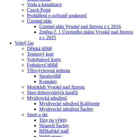
Voda a kanalizace
Czech Point
Prohlášení o ochraně soukromí
Územní plán
Územní plán Vysoké nad Jizerou z r. 2016
Změna č. 1 Územního plánu Vysoké nad Jizerou
z r. 2025
Volný čas
Dětská hřiště
Tenisový kurt
Volejbalové kurty
Fotbalové hřiště
Tělovýchovná jednota
Sportoviště
Kontakty
Motoklub Vysoké nad Jizerou
Sbor dobrovolných hasičů
Myslivecká sdružení
Myslivecké sdružení Kalifornie
Myslivecké sdružení Šachty
Sport a ski
Tipy na výlety
Skiareál Šachty
Běžkařské tratě
Webkamery